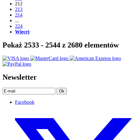
212
213
214
...
224
Więcej
Pokaż 2533 - 2544 z 2680 elementów
Newsletter
Ok
Facebook