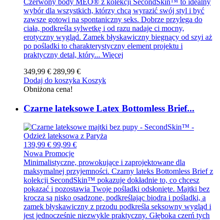
Czerwony body MEO® z kolekcji SecondSkin™ to idealny
wybór dla wszystkich, którzy chcą wyrazić swój styl i być
zawsze gotowi na spontaniczny seks. Dobrze przylega do
ciała, podkreśla sylwetkę i od razu nadaje ci mocny,
erotyczny wygląd. Zamek błyskawiczny biegnący od szyi aż
po pośladki to charakterystyczny element projektu i
praktyczny detal, który...
Więcej
349,99 €
289,99 €
Dodaj do koszyka
Koszyk
Obniżona cena!
Czarne lateksowe Latex Bottomless Brief...
139,99 €
99,99 €
Nowa
Promocje
Minimalistyczne, prowokujące i zaprojektowane dla
maksymalnej przyjemności. Czarny lateks Bottomless Brief z
kolekcji SecondSkin™ pokazuje dokładnie to, co chcesz
pokazać i pozostawia Twoje pośladki odsłonięte. Majtki bez
krocza są nisko osadzone, podkreślając biodra i pośladki, a
zamek błyskawiczny z przodu podkreśla seksowny wygląd i
jest jednocześnie niezwykle praktyczny. Głęboka czerń tych