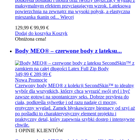
podkreśla pośladki i biodra oraz tworzy błyszczący wygląd z
maksymalnym efektem przyciągającym wzrok. Lateksowa
powierzchnia na zewnątrz ma wysoki połysk, a elastyczna
mieszanka tkanin od...
Więcej
129,99 €
99,99 €
Dodaj do koszyka
Koszyk
Obniżona cena!
Body MEO® – czerwone body z lateksu...
349,99 €
289,99 €
Nowa
Promocje
Czerwony body MEO® z kolekcji SecondSkin™ to idealny
wybór dla wszystkich, którzy chcą wyrazić swój styl i być
zawsze gotowi na spontaniczny seks. Dobrze przylega do
ciała, podkreśla sylwetkę i od razu nadaje ci mocny,
erotyczny wygląd. Zamek błyskawiczny biegnący od szyi aż
po pośladki to charakterystyczny element projektu i
praktyczny detal, który zapewnia szybki dostęp i intensywne
chwile.
1
OPINIE KLIENTÓW