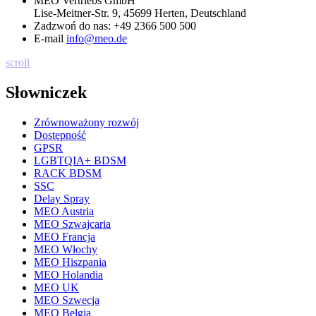
MEO Vertriebs GmbH
Lise-Meitner-Str. 9, 45699 Herten, Deutschland
Zadzwoń do nas:
+49 2366 500 500
E-mail
info@meo.de
scroll
Słowniczek
Zrównoważony rozwój
Dostępność
GPSR
LGBTQIA+ BDSM
RACK BDSM
SSC
Delay Spray
MEO Austria
MEO Szwajcaria
MEO Francja
MEO Włochy
MEO Hiszpania
MEO Holandia
MEO UK
MEO Szwecja
MEO Belgia