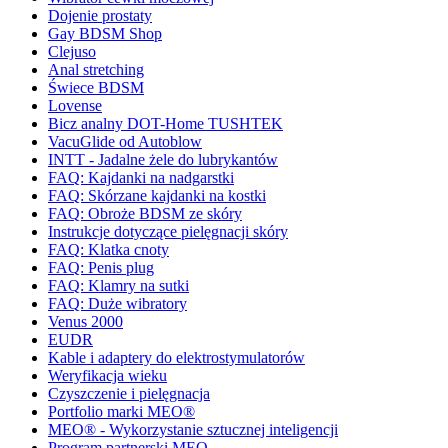
Dojenie prostaty
Gay BDSM Shop
Clejuso
Anal stretching
Świece BDSM
Lovense
Bicz analny DOT-Home TUSHTEK
VacuGlide od Autoblow
INTT - Jadalne żele do lubrykantów
FAQ: Kajdanki na nadgarstki
FAQ: Skórzane kajdanki na kostki
FAQ: Obroże BDSM ze skóry
Instrukcje dotyczące pielęgnacji skóry
FAQ: Klatka cnoty
FAQ: Penis plug
FAQ: Klamry na sutki
FAQ: Duże wibratory
Venus 2000
EUDR
Kable i adaptery do elektrostymulatorów
Weryfikacja wieku
Czyszczenie i pielęgnacja
Portfolio marki MEO®
MEO® - Wykorzystanie sztucznej inteligencji
Program partnerski MEO