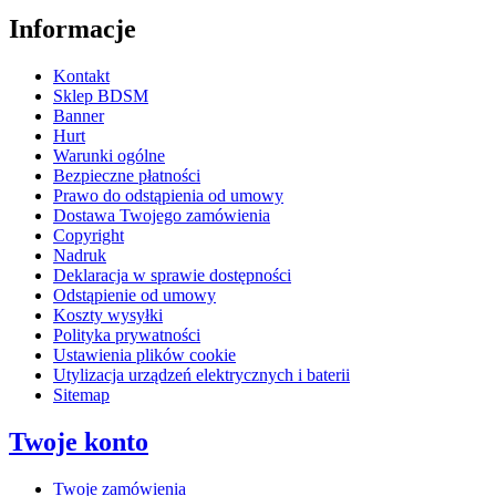
Informacje
Kontakt
Sklep BDSM
Banner
Hurt
Warunki ogólne
Bezpieczne płatności
Prawo do odstąpienia od umowy
Dostawa Twojego zamówienia
Copyright
Nadruk
Deklaracja w sprawie dostępności
Odstąpienie od umowy
Koszty wysyłki
Polityka prywatności
Ustawienia plików cookie
Utylizacja urządzeń elektrycznych i baterii
Sitemap
Twoje konto
Twoje zamówienia