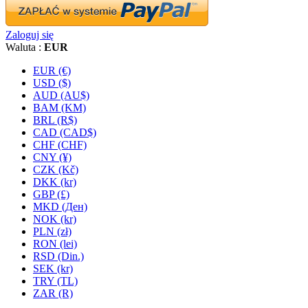
Zaloguj się
Waluta :
EUR
EUR (€)
USD ($)
AUD (AU$)
BAM (KM)
BRL (R$)
CAD (CAD$)
CHF (CHF)
CNY (¥)
CZK (Kč)
DKK (kr)
GBP (£)
MKD (Ден)
NOK (kr)
PLN (zł)
RON (lei)
RSD (Din.)
SEK (kr)
TRY (TL)
ZAR (R)