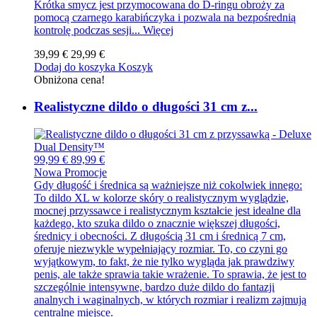
Krótka smycz jest przymocowana do D-ringu obroży za
pomocą czarnego karabińczyka i pozwala na bezpośrednią
kontrolę podczas sesji...
Więcej
39,99 €
29,99 €
Dodaj do koszyka
Koszyk
Obniżona cena!
Realistyczne dildo o długości 31 cm z...
99,99 €
89,99 €
Nowa
Promocje
Gdy długość i średnica są ważniejsze niż cokolwiek innego:
To dildo XL w kolorze skóry o realistycznym wyglądzie,
mocnej przyssawce i realistycznym kształcie jest idealne dla
każdego, kto szuka dildo o znacznie większej długości,
średnicy i obecności. Z długością 31 cm i średnicą 7 cm,
oferuje niezwykle wypełniający rozmiar. To, co czyni go
wyjątkowym, to fakt, że nie tylko wygląda jak prawdziwy
penis, ale także sprawia takie wrażenie. To sprawia, że jest to
szczególnie intensywne, bardzo duże dildo do fantazji
analnych i waginalnych, w których rozmiar i realizm zajmują
centralne miejsce.