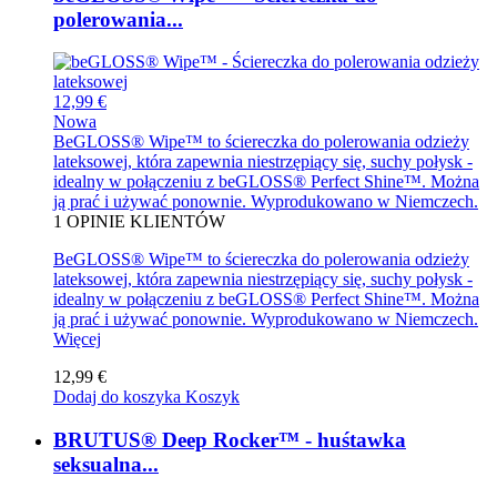
polerowania...
12,99 €
Nowa
BeGLOSS® Wipe™ to ściereczka do polerowania odzieży
lateksowej, która zapewnia niestrzępiący się, suchy połysk -
idealny w połączeniu z beGLOSS® Perfect Shine™. Można
ją prać i używać ponownie. Wyprodukowano w Niemczech.
1
OPINIE KLIENTÓW
BeGLOSS® Wipe™ to ściereczka do polerowania odzieży
lateksowej, która zapewnia niestrzępiący się, suchy połysk -
idealny w połączeniu z beGLOSS® Perfect Shine™. Można
ją prać i używać ponownie. Wyprodukowano w Niemczech.
Więcej
12,99 €
Dodaj do koszyka
Koszyk
BRUTUS® Deep Rocker™ - huśtawka
seksualna...