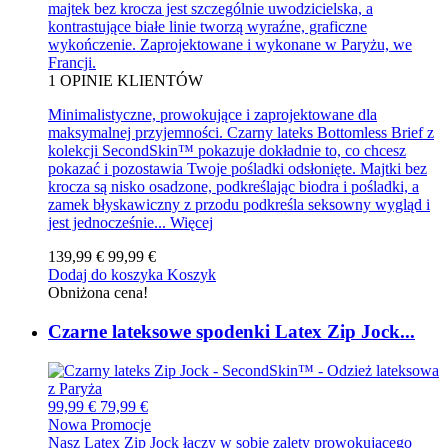
majtek bez krocza jest szczególnie uwodzicielska, a
kontrastujące białe linie tworzą wyraźne, graficzne
wykończenie. Zaprojektowane i wykonane w Paryżu, we
Francji.
1
OPINIE KLIENTÓW
Minimalistyczne, prowokujące i zaprojektowane dla
maksymalnej przyjemności. Czarny lateks Bottomless Brief z
kolekcji SecondSkin™ pokazuje dokładnie to, co chcesz
pokazać i pozostawia Twoje pośladki odsłonięte. Majtki bez
krocza są nisko osadzone, podkreślając biodra i pośladki, a
zamek błyskawiczny z przodu podkreśla seksowny wygląd i
jest jednocześnie...
Więcej
139,99 €
99,99 €
Dodaj do koszyka
Koszyk
Obniżona cena!
Czarne lateksowe spodenki Latex Zip Jock...
99,99 €
79,99 €
Nowa
Promocje
Nasz Latex Zip Jock łączy w sobie zalety prowokującego