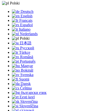
Polski
Deutsch
English
Français
Español
Italiano
Nederlands
Polski
日本語
Русский
Türkçe
Română
Português
Magyar
Bokmål
Svenska
Suomi
Dansk
Čeština
български език
Eesti keel
Slovenčina
Slovenščina
ελληνικά