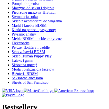
Pompki do penisa
Maszyna do seksu i dojarka
Pieprzone maszyny HiSmith
Stymulacja sutka
Sklep z akcesoriami do wiązania
Maski i kneble BDSM
Klatki na penisa i pasy cnoty
Prysznic analny
Meble BDSM i meble erotyczne
Elektroseks
Pejcze, floggery i paddle
Seks zabawki BDSM
Sklep Human Puppy Play
Lateks i guma
Skórzana uprząż
Moda i bielizna dla facetów
Biżuteria BDSM
Seksowne akcesoria
Sheets of San Francisco
Bestsellery