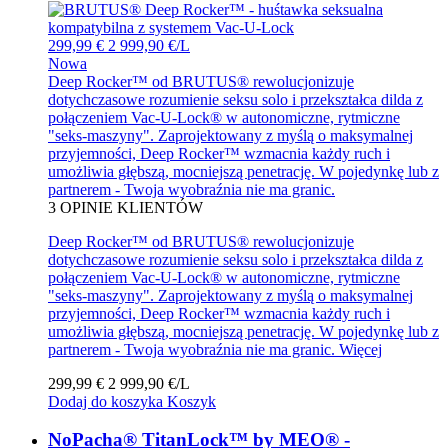
299,99 €
2 999,90 €/L
Nowa
Deep Rocker™ od BRUTUS® rewolucjonizuje
dotychczasowe rozumienie seksu solo i przekształca dilda z
połączeniem Vac-U-Lock® w autonomiczne, rytmiczne
"seks-maszyny". Zaprojektowany z myślą o maksymalnej
przyjemności, Deep Rocker™ wzmacnia każdy ruch i
umożliwia głębszą, mocniejszą penetrację. W pojedynkę lub z
partnerem - Twoja wyobraźnia nie ma granic.
3
OPINIE KLIENTÓW
Deep Rocker™ od BRUTUS® rewolucjonizuje
dotychczasowe rozumienie seksu solo i przekształca dilda z
połączeniem Vac-U-Lock® w autonomiczne, rytmiczne
"seks-maszyny". Zaprojektowany z myślą o maksymalnej
przyjemności, Deep Rocker™ wzmacnia każdy ruch i
umożliwia głębszą, mocniejszą penetrację. W pojedynkę lub z
partnerem - Twoja wyobraźnia nie ma granic.
Więcej
299,99 €
2 999,90 €/L
Dodaj do koszyka
Koszyk
NoPacha® TitanLock™ by MEO® -