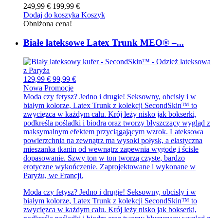
249,99 €
199,99 €
Dodaj do koszyka
Koszyk
Obniżona cena!
Białe lateksowe Latex Trunk MEO® –...
129,99 €
99,99 €
Nowa
Promocje
Moda czy fetysz? Jedno i drugie! Seksowny, obcisły i w
białym kolorze, Latex Trunk z kolekcji SecondSkin™ to
zwycięzca w każdym calu. Krój leży nisko jak bokserki,
podkreśla pośladki i biodra oraz tworzy błyszczący wygląd z
maksymalnym efektem przyciągającym wzrok. Lateksowa
powierzchnia na zewnątrz ma wysoki połysk, a elastyczna
mieszanka tkanin od wewnątrz zapewnia wygodę i ścisłe
dopasowanie. Szwy ton w ton tworzą czyste, bardzo
erotyczne wykończenie. Zaprojektowane i wykonane w
Paryżu, we Francji.
Moda czy fetysz? Jedno i drugie! Seksowny, obcisły i w
białym kolorze, Latex Trunk z kolekcji SecondSkin™ to
zwycięzca w każdym calu. Krój leży nisko jak bokserki,