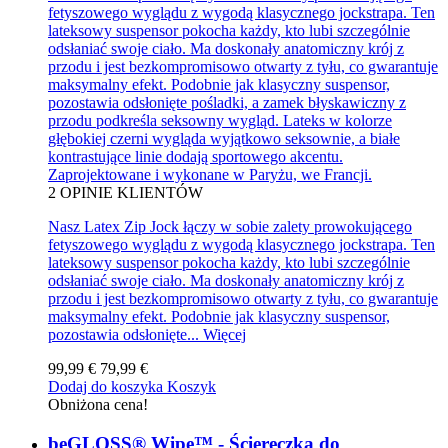
fetyszowego wyglądu z wygodą klasycznego jockstrapa. Ten
lateksowy suspensor pokocha każdy, kto lubi szczególnie
odsłaniać swoje ciało. Ma doskonały anatomiczny krój z
przodu i jest bezkompromisowo otwarty z tyłu, co gwarantuje
maksymalny efekt. Podobnie jak klasyczny suspensor,
pozostawia odsłonięte pośladki, a zamek błyskawiczny z
przodu podkreśla seksowny wygląd. Lateks w kolorze
głębokiej czerni wygląda wyjątkowo seksownie, a białe
kontrastujące linie dodają sportowego akcentu.
Zaprojektowane i wykonane w Paryżu, we Francji.
2
OPINIE KLIENTÓW
Nasz Latex Zip Jock łączy w sobie zalety prowokującego
fetyszowego wyglądu z wygodą klasycznego jockstrapa. Ten
lateksowy suspensor pokocha każdy, kto lubi szczególnie
odsłaniać swoje ciało. Ma doskonały anatomiczny krój z
przodu i jest bezkompromisowo otwarty z tyłu, co gwarantuje
maksymalny efekt. Podobnie jak klasyczny suspensor,
pozostawia odsłonięte...
Więcej
99,99 €
79,99 €
Dodaj do koszyka
Koszyk
Obniżona cena!
beGLOSS® Wipe™ - Ściereczka do