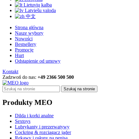
Lietuvių kalba
Latviešu valoda
中文
Strona główna
Nasze wybory
Nowości
Bestsellery
Promocje
Hurt
Odstąpienie od umowy
Kontakt
Zadzwoń do nas:
+49 2366 500 500
Szukaj na stronie
Produkty MEO
Dilda i korki analne
Sextoys
Lubrykanty i prezerwatywy
Cockring & rozciągacz jąder
Rękawy i osłony na penisa