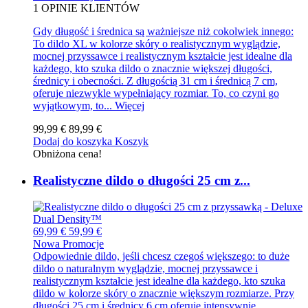
1
OPINIE KLIENTÓW
Gdy długość i średnica są ważniejsze niż cokolwiek innego:
To dildo XL w kolorze skóry o realistycznym wyglądzie,
mocnej przyssawce i realistycznym kształcie jest idealne dla
każdego, kto szuka dildo o znacznie większej długości,
średnicy i obecności. Z długością 31 cm i średnicą 7 cm,
oferuje niezwykle wypełniający rozmiar. To, co czyni go
wyjątkowym, to...
Więcej
99,99 €
89,99 €
Dodaj do koszyka
Koszyk
Obniżona cena!
Realistyczne dildo o długości 25 cm z...
69,99 €
59,99 €
Nowa
Promocje
Odpowiednie dildo, jeśli chcesz czegoś większego: to duże
dildo o naturalnym wyglądzie, mocnej przyssawce i
realistycznym kształcie jest idealne dla każdego, kto szuka
dildo w kolorze skóry o znacznie większym rozmiarze. Przy
długości 25 cm i średnicy 6 cm oferuje intensywnie