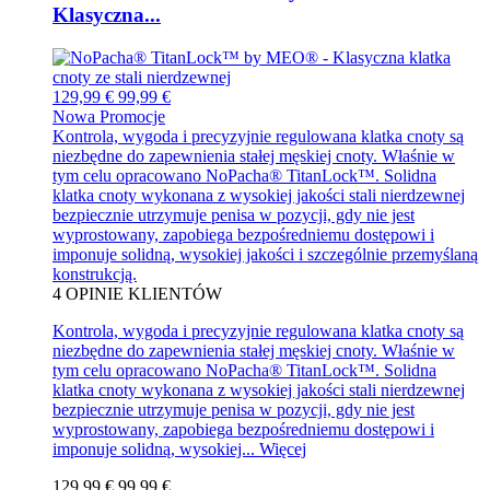
Klasyczna...
129,99 €
99,99 €
Nowa
Promocje
Kontrola, wygoda i precyzyjnie regulowana klatka cnoty są
niezbędne do zapewnienia stałej męskiej cnoty. Właśnie w
tym celu opracowano NoPacha® TitanLock™. Solidna
klatka cnoty wykonana z wysokiej jakości stali nierdzewnej
bezpiecznie utrzymuje penisa w pozycji, gdy nie jest
wyprostowany, zapobiega bezpośredniemu dostępowi i
imponuje solidną, wysokiej jakości i szczególnie przemyślaną
konstrukcją.
4
OPINIE KLIENTÓW
Kontrola, wygoda i precyzyjnie regulowana klatka cnoty są
niezbędne do zapewnienia stałej męskiej cnoty. Właśnie w
tym celu opracowano NoPacha® TitanLock™. Solidna
klatka cnoty wykonana z wysokiej jakości stali nierdzewnej
bezpiecznie utrzymuje penisa w pozycji, gdy nie jest
wyprostowany, zapobiega bezpośredniemu dostępowi i
imponuje solidną, wysokiej...
Więcej
129,99 €
99,99 €