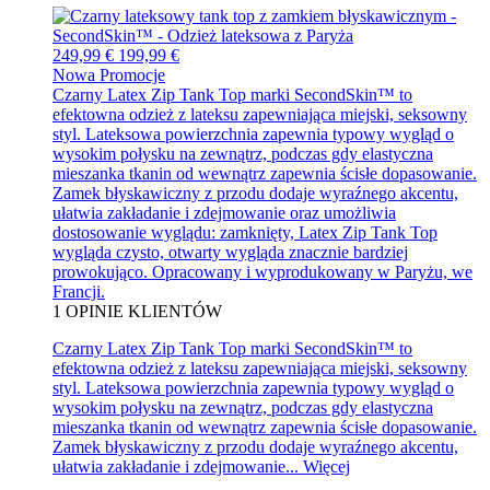
249,99 €
199,99 €
Nowa
Promocje
Czarny Latex Zip Tank Top marki SecondSkin™ to
efektowna odzież z lateksu zapewniająca miejski, seksowny
styl. Lateksowa powierzchnia zapewnia typowy wygląd o
wysokim połysku na zewnątrz, podczas gdy elastyczna
mieszanka tkanin od wewnątrz zapewnia ścisłe dopasowanie.
Zamek błyskawiczny z przodu dodaje wyraźnego akcentu,
ułatwia zakładanie i zdejmowanie oraz umożliwia
dostosowanie wyglądu: zamknięty, Latex Zip Tank Top
wygląda czysto, otwarty wygląda znacznie bardziej
prowokująco. Opracowany i wyprodukowany w Paryżu, we
Francji.
1
OPINIE KLIENTÓW
Czarny Latex Zip Tank Top marki SecondSkin™ to
efektowna odzież z lateksu zapewniająca miejski, seksowny
styl. Lateksowa powierzchnia zapewnia typowy wygląd o
wysokim połysku na zewnątrz, podczas gdy elastyczna
mieszanka tkanin od wewnątrz zapewnia ścisłe dopasowanie.
Zamek błyskawiczny z przodu dodaje wyraźnego akcentu,
ułatwia zakładanie i zdejmowanie...
Więcej