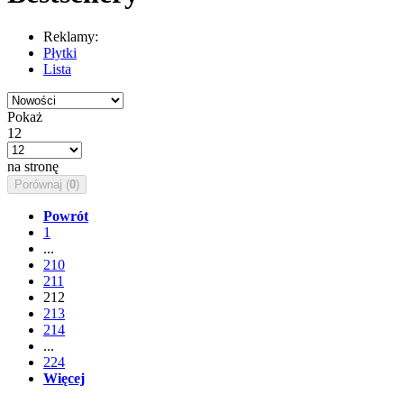
Reklamy:
Płytki
Lista
Pokaż
12
na stronę
Porównaj (
0
)
Powrót
1
...
210
211
212
213
214
...
224
Więcej