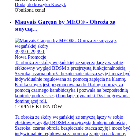
Dodaj do koszyka
Koszyk
Obniżona cena!
Mauvais Garçon by MEO® - Obroża ze
smyczą...
39,99 €
29,99 €
Nowa
Promocje
Ta obroża ze skóry wegańskiej ze smyczą łączy w sobie
efektowny wygląd BDSM z przejrzystą funkcjonalnością.
Szeroka, czarna obroża bezpiecznie otacza szyję i może być
indywidualnie regulowana za pomocą zapięcia na klamrę.
Krótka smycz jest przymocowana do D-ringu obroży za
pomocą czarnego karabińczyka i pozwala na bezpośrednią
kontrolę podczas sesji bondage, dynamiki D/s i odgrywania
dominującej roli.
1
OPINIE KLIENTÓW
Ta obroża ze skóry wegańskiej ze smyczą łączy w sobie
efektowny wygląd BDSM z przejrzystą funkcjonalnością.
Szeroka, czarna obroża bezpiecznie otacza szyję i może być
indywidualnie regulowana za pomocą zapięcia na klamrę.