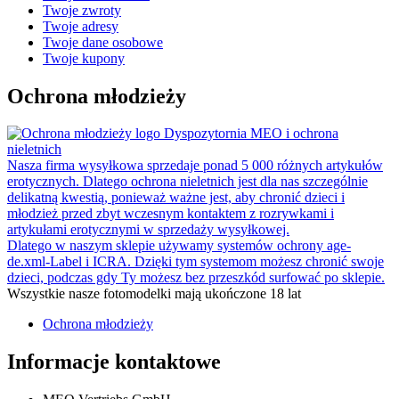
Twoje zwroty
Twoje adresy
Twoje dane osobowe
Twoje kupony
Ochrona młodzieży
Dyspozytornia MEO i ochrona
nieletnich
Nasza firma wysyłkowa sprzedaje ponad 5 000 różnych artykułów
erotycznych. Dlatego ochrona nieletnich jest dla nas szczególnie
delikatną kwestią, ponieważ ważne jest, aby chronić dzieci i
młodzież przed zbyt wczesnym kontaktem z rozrywkami i
artykułami erotycznymi w sprzedaży wysyłkowej.
Dlatego w naszym sklepie używamy systemów ochrony age-
de.xml-Label i ICRA. Dzięki tym systemom możesz chronić swoje
dzieci, podczas gdy Ty możesz bez przeszkód surfować po sklepie.
Wszystkie nasze fotomodelki mają ukończone 18 lat
Ochrona młodzieży
Informacje kontaktowe