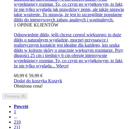
wypełniający rozmiar. To, co czyni go wyjątkowym, to fakt,
że nie tylko wygląda jak prawdziwy penis, ale także sprawia
takie wrażenie. To sprawia, że jest to szczególnie popularne
dildo do intensywnych zabaw analnych i waginalnych.
1
OPINIE KLIENTÓW
Odpowiednie dildo, jeśli chcesz czegoś większego: to duże
dildo o naturalnym wyglądzie, mocnej przyssawce i
realistycznym kształcie jest idealne dla każdego, kto szuka
dildo w kolorze skóry o znacznie większym rozmiarze. Przy
długości 25 cm i średnicy 6 cm oferuje intensywnie
wypełniający rozmiar. To, co czyni go wyjątkowym, to fakt,
że nie tylko wygląda...
Więcej
69,99 €
59,99 €
Dodaj do koszyka
Koszyk
Obniżona cena!
Porównaj (
0
)
Powrót
1
...
210
211