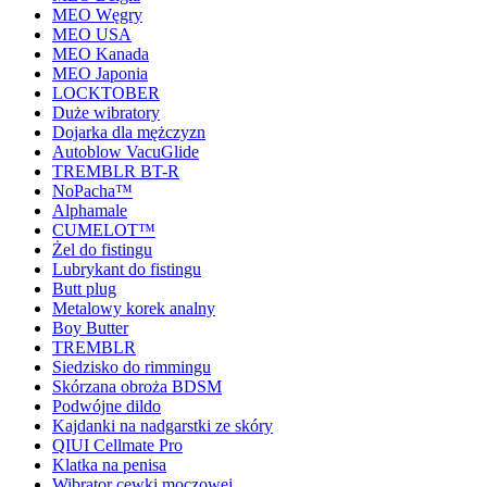
MEO Węgry
MEO USA
MEO Kanada
MEO Japonia
LOCKTOBER
Duże wibratory
Dojarka dla mężczyzn
Autoblow VacuGlide
TREMBLR BT-R
NoPacha™
Alphamale
CUMELOT™
Żel do fistingu
Lubrykant do fistingu
Butt plug
Metalowy korek analny
Boy Butter
TREMBLR
Siedzisko do rimmingu
Skórzana obroża BDSM
Podwójne dildo
Kajdanki na nadgarstki ze skóry
QIUI Cellmate Pro
Klatka na penisa
Wibrator cewki moczowej