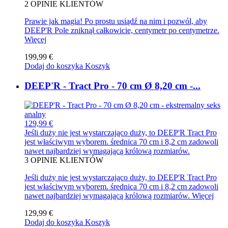
2
OPINIE KLIENTÓW
Prawie jak magia! Po prostu usiądź na nim i pozwól, aby
DEEP'R Pole zniknął całkowicie, centymetr po centymetrze.
Więcej
199,99 €
Dodaj do koszyka
Koszyk
DEEP'R - Tract Pro - 70 cm Ø 8,20 cm -...
129,99 €
Jeśli duży nie jest wystarczająco duży, to DEEP'R Tract Pro
jest właściwym wyborem. średnica 70 cm i 8,2 cm zadowoli
nawet najbardziej wymagającą królową rozmiarów.
3
OPINIE KLIENTÓW
Jeśli duży nie jest wystarczająco duży, to DEEP'R Tract Pro
jest właściwym wyborem. średnica 70 cm i 8,2 cm zadowoli
nawet najbardziej wymagającą królową rozmiarów.
Więcej
129,99 €
Dodaj do koszyka
Koszyk