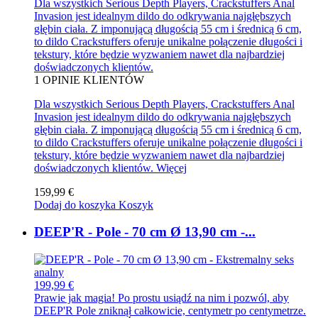
Dla wszystkich Serious Depth Players, Crackstuffers Anal
Invasion jest idealnym dildo do odkrywania najgłębszych
głębin ciała. Z imponującą długością 55 cm i średnicą 6 cm,
to dildo Crackstuffers oferuje unikalne połączenie długości i
tekstury, które będzie wyzwaniem nawet dla najbardziej
doświadczonych klientów.
1
OPINIE KLIENTÓW
Dla wszystkich Serious Depth Players, Crackstuffers Anal
Invasion jest idealnym dildo do odkrywania najgłębszych
głębin ciała. Z imponującą długością 55 cm i średnicą 6 cm,
to dildo Crackstuffers oferuje unikalne połączenie długości i
tekstury, które będzie wyzwaniem nawet dla najbardziej
doświadczonych klientów.
Więcej
159,99 €
Dodaj do koszyka
Koszyk
DEEP'R - Pole - 70 cm Ø 13,90 cm -...
199,99 €
Prawie jak magia! Po prostu usiądź na nim i pozwól, aby
DEEP'R Pole zniknął całkowicie, centymetr po centymetrze.