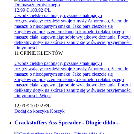
12,99 €
103,92 €/L
Uwodzicielsko pachnący, pysznie smakujący i
rozgrzewający: rozpieść swoje zmysły Amoremeo, żelem do
masażu o nieodpartym smaku. Jako para cieszcie się
zmysłowym połączeniem słonego karmelu i relaksującego
masażu ciała, zapewniając sobie wyjątkowe doznania. Poczuj
delikatny dotyk na skórze i zanurz się w świecie przyjemności
i intymności.
11
OPINIE KLIENTÓW
Uwodzicielsko pachnący, pysznie smakujący i
rozgrzewający: rozpieść swoje zmysły Amoremeo, żelem do
masażu o nieodpartym smaku. Jako para cieszcie się
zmysłowym połączeniem słonego karmelu i relaksującego
masażu ciała, zapewniając sobie wyjątkowe doznania. Poczuj
delikatny dotyk na skórze i zanurz się w świecie przyjemności
i intymności.
Więcej
12,99 €
103,92 €/L
Dodaj do koszyka
Koszyk
Crackstuffers Ass Spreader - Długie dildo...