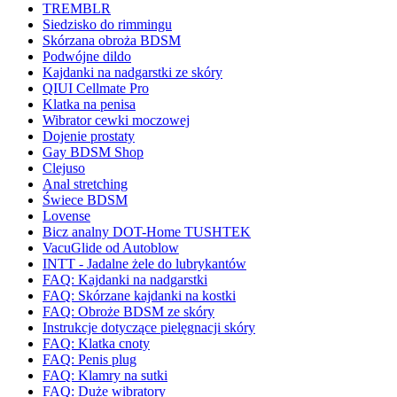
TREMBLR
Siedzisko do rimmingu
Skórzana obroża BDSM
Podwójne dildo
Kajdanki na nadgarstki ze skóry
QIUI Cellmate Pro
Klatka na penisa
Wibrator cewki moczowej
Dojenie prostaty
Gay BDSM Shop
Clejuso
Anal stretching
Świece BDSM
Lovense
Bicz analny DOT-Home TUSHTEK
VacuGlide od Autoblow
INTT - Jadalne żele do lubrykantów
FAQ: Kajdanki na nadgarstki
FAQ: Skórzane kajdanki na kostki
FAQ: Obroże BDSM ze skóry
Instrukcje dotyczące pielęgnacji skóry
FAQ: Klatka cnoty
FAQ: Penis plug
FAQ: Klamry na sutki
FAQ: Duże wibratory