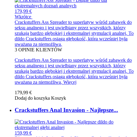
179,99 €
Wkrótce
Crackstuffers Ass Spreader to superlatyw wśród zabawek do
seksu analnego i jest uwielbiany przez wszystkich, którzy
szukają bardzo głębokiej i ekstremalnej stymulacji analnej. To
dildo Crackstuffers osiąga głębokość, która wcześniej była
uważana za niemożliwą.
3
OPINIE KLIENTÓW
Crackstuffers Ass Spreader to superlatyw wśród zabawek do
seksu analnego i jest uwielbiany przez wszystkich, którzy
szukają bardzo głębokiej i ekstremalnej stymulacji analnej. To
dildo Crackstuffers osiąga głębokość, która wcześniej była
uważana za niemożliwą.
Więcej
179,99 €
Dodaj do koszyka
Koszyk
Crackstuffers Anal Invasion - Najlepsze...
159,99 €