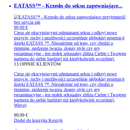
EATASS™ - Krzesło do seksu zapewniające...
99,99 €
Ciesz się ekscytującymi odmianami seksu i odkryj nowe
pozycje, ruchy i możliwości szczególnie głębokiej penetracji
dzięki EATASS ™. Niezależnie od tego, czy chodzi o
rimming, siedzenie twarzą, doggy style czy gry
egzaminacyjne - ten stołek seksualny zbliża Ciebie i Twojego
partnera do siebie bardziej niż kiedykolwiek wcześniej.
13
OPINIE KLIENTÓW
Ciesz się ekscytującymi odmianami seksu i odkryj nowe
pozycje, ruchy i możliwości szczególnie głębokiej penetracji
dzięki EATASS ™. Niezależnie od tego, czy chodzi o
rimming, siedzenie twarzą, doggy style czy gry
egzaminacyjne - ten stołek seksualny zbliża Ciebie i Twojego
partnera do siebie bardziej niż kiedykolwiek wcześniej.
Więcej
99,99 €
Dodaj do koszyka
Koszyk