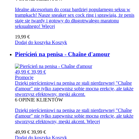
Idealne akcesorium do coraz bardziej popularnego seksu w
trampkach! Nasze sneaker sex cock ring i sprawiają, że penis
staje się twardy i gotowy do długotrwałego maratonu
seksualnego!
Więcej
19,99 €
Dodaj do koszyka
Koszyk
Pierścień na penisa - Chaîne d'amour
49,99 €
39,99 €
Promocje
Dzięki pierścieniowi na penisa ze stali nierdzewnej "Chaîne
d'amour" nie tylko zapewnisz sobie mocną erekcję, ale także
stworzysz efektowny, męski akcent.
6
OPINIE KLIENTÓW
Dzięki pierścieniowi na penisa ze stali nierdzewnej "Chaîne
d'amour" nie tylko zapewnisz sobie mocną erekcję, ale także
stworzysz efektowny, męski akcent.
Więcej
49,99 €
39,99 €
Dodaj do koszyka
Koszyk