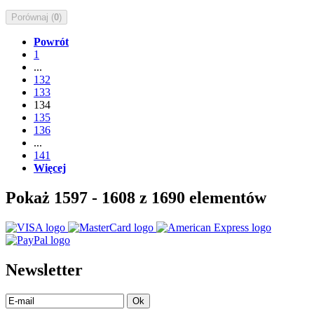
Porównaj (
0
)
Powrót
1
...
132
133
134
135
136
...
141
Więcej
Pokaż 1597 - 1608 z 1690 elementów
Newsletter
Ok