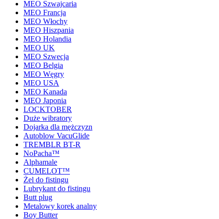
MEO Szwajcaria
MEO Francja
MEO Włochy
MEO Hiszpania
MEO Holandia
MEO UK
MEO Szwecja
MEO Belgia
MEO Węgry
MEO USA
MEO Kanada
MEO Japonia
LOCKTOBER
Duże wibratory
Dojarka dla mężczyzn
Autoblow VacuGlide
TREMBLR BT-R
NoPacha™
Alphamale
CUMELOT™
Żel do fistingu
Lubrykant do fistingu
Butt plug
Metalowy korek analny
Boy Butter