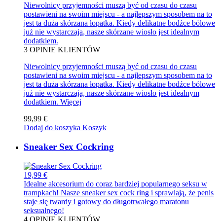
Niewolnicy przyjemności muszą być od czasu do czasu
postawieni na swoim miejscu - a najlepszym sposobem na to
jest ta duża skórzana łopatka. Kiedy delikatne bodźce bólowe
już nie wystarczają, nasze skórzane wiosło jest idealnym
dodatkiem.
3
OPINIE KLIENTÓW
Niewolnicy przyjemności muszą być od czasu do czasu
postawieni na swoim miejscu - a najlepszym sposobem na to
jest ta duża skórzana łopatka. Kiedy delikatne bodźce bólowe
już nie wystarczają, nasze skórzane wiosło jest idealnym
dodatkiem.
Więcej
99,99 €
Dodaj do koszyka
Koszyk
Sneaker Sex Cockring
19,99 €
Idealne akcesorium do coraz bardziej popularnego seksu w
trampkach! Nasze sneaker sex cock ring i sprawiają, że penis
staje się twardy i gotowy do długotrwałego maratonu
seksualnego!
4
OPINIE KLIENTÓW