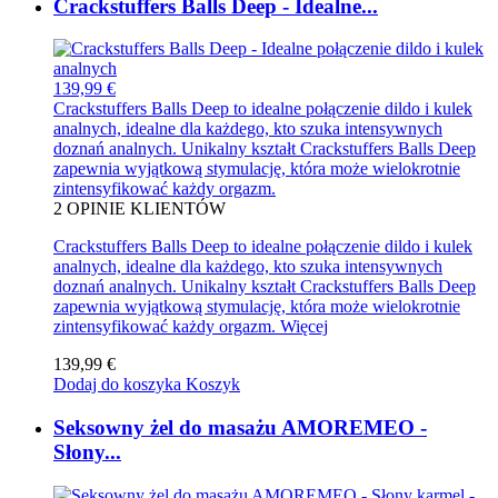
Crackstuffers Balls Deep - Idealne...
139,99 €
Crackstuffers Balls Deep to idealne połączenie dildo i kulek
analnych, idealne dla każdego, kto szuka intensywnych
doznań analnych. Unikalny kształt Crackstuffers Balls Deep
zapewnia wyjątkową stymulację, która może wielokrotnie
zintensyfikować każdy orgazm.
2
OPINIE KLIENTÓW
Crackstuffers Balls Deep to idealne połączenie dildo i kulek
analnych, idealne dla każdego, kto szuka intensywnych
doznań analnych. Unikalny kształt Crackstuffers Balls Deep
zapewnia wyjątkową stymulację, która może wielokrotnie
zintensyfikować każdy orgazm.
Więcej
139,99 €
Dodaj do koszyka
Koszyk
Seksowny żel do masażu AMOREMEO -
Słony...