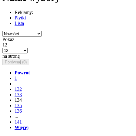
Reklamy:
Płytki
Lista
Pokaż
12
na stronę
Porównaj (
0
)
Powrót
1
...
132
133
134
135
136
...
141
Więcej