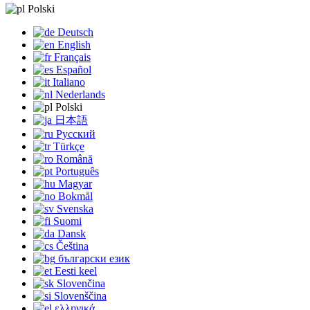
Polski
Deutsch
English
Français
Español
Italiano
Nederlands
Polski
日本語
Русский
Türkçe
Română
Português
Magyar
Bokmål
Svenska
Suomi
Dansk
Čeština
български език
Eesti keel
Slovenčina
Slovenščina
ελληνικά