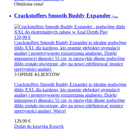
Obniżona cena!
Crackstuffers Smooth Buddy Expander -...
129,99 €
Crackstuffers Smooth Buddy Expander to idealne podwójne
dildo XXL dla każdego, kto pragnie głębokiej stymulacji
analnej i progresywnego rozszerzania analnego. Dzięki
imponującej długości 55 cm, to niezwykle długie podwójne
dildo zostało stworzone, aby na nowo zdefiniować granice
sprężystości analnej.
3
OPINIE KLIENTÓW
Crackstuffers Smooth Buddy Expander to idealne podwójne
dildo XXL dla każdego, kto pragnie głębokiej stymulacji
analnej i progresywnego rozszerzania analnego. Dzięki
imponującej długości 55 cm, to niezwykle długie podwójne
dildo zostało stworzone, aby na nowo zdefiniować granice
sprężystości analnej.
Więcej
129,99 €
Dodaj do koszyka
Koszyk