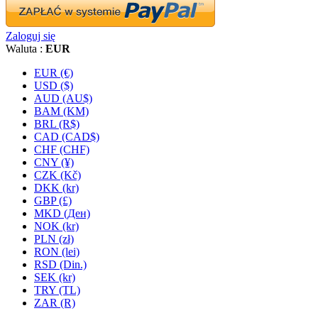
Zaloguj się
Waluta :
EUR
EUR (€)
USD ($)
AUD (AU$)
BAM (KM)
BRL (R$)
CAD (CAD$)
CHF (CHF)
CNY (¥)
CZK (Kč)
DKK (kr)
GBP (£)
MKD (Ден)
NOK (kr)
PLN (zł)
RON (lei)
RSD (Din.)
SEK (kr)
TRY (TL)
ZAR (R)