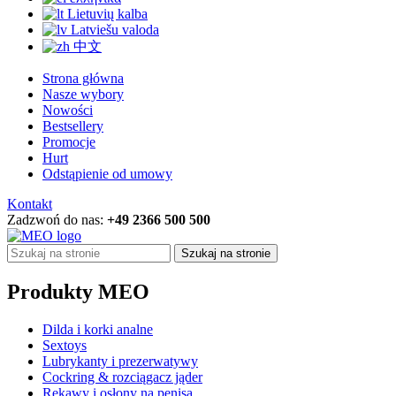
Lietuvių kalba
Latviešu valoda
中文
Strona główna
Nasze wybory
Nowości
Bestsellery
Promocje
Hurt
Odstąpienie od umowy
Kontakt
Zadzwoń do nas:
+49 2366 500 500
Szukaj na stronie
Produkty MEO
Dilda i korki analne
Sextoys
Lubrykanty i prezerwatywy
Cockring & rozciągacz jąder
Rękawy i osłony na penisa