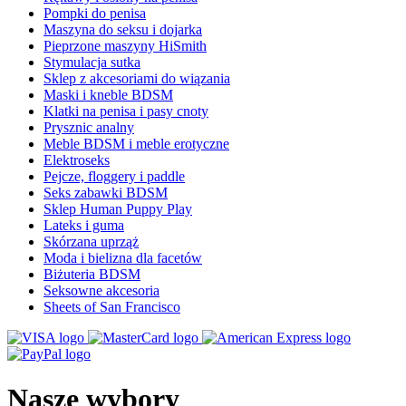
Pompki do penisa
Maszyna do seksu i dojarka
Pieprzone maszyny HiSmith
Stymulacja sutka
Sklep z akcesoriami do wiązania
Maski i kneble BDSM
Klatki na penisa i pasy cnoty
Prysznic analny
Meble BDSM i meble erotyczne
Elektroseks
Pejcze, floggery i paddle
Seks zabawki BDSM
Sklep Human Puppy Play
Lateks i guma
Skórzana uprząż
Moda i bielizna dla facetów
Biżuteria BDSM
Seksowne akcesoria
Sheets of San Francisco
Nasze wybory