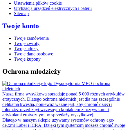
Ustawienia plików cookie
Utylizacja urządzeń elektrycznych i baterii
Sitemap
Twoje konto
Twoje zamówienia
Twoje zwroty
Twoje adresy
Twoje dane osobowe
Twoje kupony
Ochrona młodzieży
Dyspozytornia MEO i ochrona
nieletnich
Nasza firma wysyłkowa sprzedaje ponad 5 000 różnych artykułów
erotycznych. Dlatego ochrona nieletnich jest dla nas szczególnie
delikatną kwestią, ponieważ ważne jest, aby chronić dzieci i
młodzież przed zbyt wczesnym kontaktem z rozrywkami i
artykułami erotycznymi w sprzedaży wysyłkowej.
Dlatego w naszym sklepie używamy systemów ochrony age-
de.xml-Label i ICRA. Dzięki tym systemom możesz chronić swoje