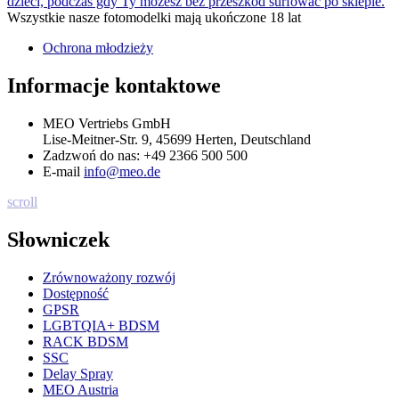
dzieci, podczas gdy Ty możesz bez przeszkód surfować po sklepie.
Wszystkie nasze fotomodelki mają ukończone 18 lat
Ochrona młodzieży
Informacje kontaktowe
MEO Vertriebs GmbH
Lise-Meitner-Str. 9, 45699 Herten, Deutschland
Zadzwoń do nas:
+49 2366 500 500
E-mail
info@meo.de
scroll
Słowniczek
Zrównoważony rozwój
Dostępność
GPSR
LGBTQIA+ BDSM
RACK BDSM
SSC
Delay Spray
MEO Austria