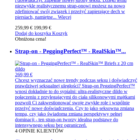
i doświadczyć zupełnie nowej strony seksu. Dzięki temu
niezwykle realistycznemu strap-onowi możesz na nowo
zdefiniować swój związek i przeżyć zapierające dech w
piersiach, namiętne...
Więcej
259,99 €
199,99 €
Dodaj do koszyka
Koszyk
Obniżona cena!
Strap-on - PeggingPerfect™ - RealSkin™...
269,99 €
Chcesz wyznaczać nowe trendy podczas seksu i doświadczyć
prawdziwej seksualnej uległości? Strap-on PeggingPerfect™
wnosi dokładnie to do sypialni: ultra-realistyczne dildo w
połączeniu z przylegającymi do ciała silikonowymi majtkami
pozwoli Ci zakwestionować swoje zwykłe role i wspólnie
przeżyć nowe doświadczenia. Czy to jako seksowna zmiana
tempa, czy jako świadoma zmiana perspektywy pełnej
dominacji - ten strap-on tworzy idealną podstawę do
intensywnego seksu bez ograniczeń.
4
OPINIE KLIENTÓW