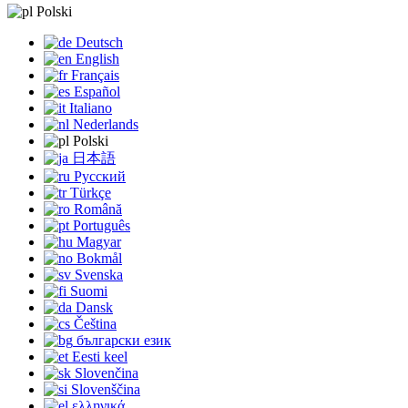
Polski
Deutsch
English
Français
Español
Italiano
Nederlands
Polski
日本語
Русский
Türkçe
Română
Português
Magyar
Bokmål
Svenska
Suomi
Dansk
Čeština
български език
Eesti keel
Slovenčina
Slovenščina
ελληνικά