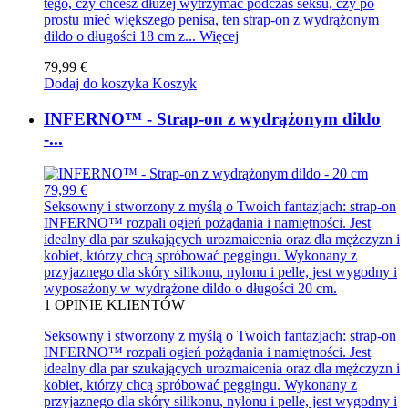
tego, czy chcesz dłużej wytrzymać podczas seksu, czy po
prostu mieć większego penisa, ten strap-on z wydrążonym
dildo o długości 18 cm z...
Więcej
79,99 €
Dodaj do koszyka
Koszyk
INFERNO™ - Strap-on z wydrążonym dildo
-...
79,99 €
Seksowny i stworzony z myślą o Twoich fantazjach: strap-on
INFERNO™ rozpali ogień pożądania i namiętności. Jest
idealny dla par szukających urozmaicenia oraz dla mężczyzn i
kobiet, którzy chcą spróbować peggingu. Wykonany z
przyjaznego dla skóry silikonu, nylonu i pelle, jest wygodny i
wyposażony w wydrążone dildo o długości 20 cm.
1
OPINIE KLIENTÓW
Seksowny i stworzony z myślą o Twoich fantazjach: strap-on
INFERNO™ rozpali ogień pożądania i namiętności. Jest
idealny dla par szukających urozmaicenia oraz dla mężczyzn i
kobiet, którzy chcą spróbować peggingu. Wykonany z
przyjaznego dla skóry silikonu, nylonu i pelle, jest wygodny i