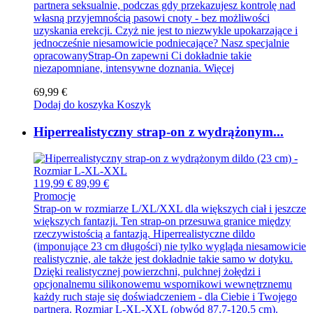
partnera seksualnie, podczas gdy przekazujesz kontrolę nad
własną przyjemnością pasowi cnoty - bez możliwości
uzyskania erekcji. Czyż nie jest to niezwykle upokarzające i
jednocześnie niesamowicie podniecające? Nasz specjalnie
opracowanyStrap-On zapewni Ci dokładnie takie
niezapomniane, intensywne doznania.
Więcej
69,99 €
Dodaj do koszyka
Koszyk
Hiperrealistyczny strap-on z wydrążonym...
119,99 €
89,99 €
Promocje
Strap-on w rozmiarze L/XL/XXL dla większych ciał i jeszcze
większych fantazji. Ten strap-on przesuwa granice między
rzeczywistością a fantazją. Hiperrealistyczne dildo
(imponujące 23 cm długości) nie tylko wygląda niesamowicie
realistycznie, ale także jest dokładnie takie samo w dotyku.
Dzięki realistycznej powierzchni, pulchnej żołędzi i
opcjonalnemu silikonowemu wspornikowi wewnętrznemu
każdy ruch staje się doświadczeniem - dla Ciebie i Twojego
partnera. Rozmiar L-XL-XXL (obwód 87,7-120,5 cm).