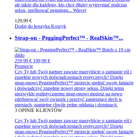
ale także dla każdego, kto chce dłużej wytrzymać podczas
seksu, spróbować peggingu...
Więcej
129,99 €
Dodaj do koszyka
Koszyk
Strap-on - PeggingPerfect™ - RealSkin™...
259,99 €
199,99 €
Promocje
Czy Ty lub Twój partner zawsze marzyliście o zamianie ról i
zupełnie nowych doświadczeniach erotycznych? Dzięki
strap-onowi PeggingPerfect™ możecie spełnić swoje fantazje
i doświadczyć zupełnie nowej strony seksu. Dzięki temu
niezwykle realistycznemu strap-onowi możesz na nowo
zdefiniować swój związek i przeżyć zapierające dech w
piersiach, namiętne chwile pełne oddania i dominacji.
3
OPINIE KLIENTÓW
Czy Ty lub Twój partner zawsze marzyliście o zamianie ról i
zupełnie nowych doświadczeniach erotycznych? Dzięki
strap-onowi PeggingPerfect™ możecie spełnić swoje fantazje