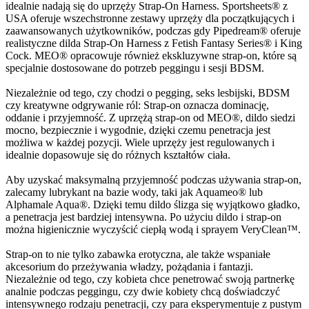
idealnie nadają się do uprzęży Strap-On Harness. Sportsheets® z
USA oferuje wszechstronne zestawy uprzęży dla początkujących i
zaawansowanych użytkowników, podczas gdy Pipedream® oferuje
realistyczne dilda Strap-On Harness z Fetish Fantasy Series® i King
Cock. MEO® opracowuje również ekskluzywne strap-on, które są
specjalnie dostosowane do potrzeb peggingu i sesji BDSM.
Niezależnie od tego, czy chodzi o pegging, seks lesbijski, BDSM
czy kreatywne odgrywanie ról: Strap-on oznacza dominację,
oddanie i przyjemność. Z uprzężą strap-on od MEO®, dildo siedzi
mocno, bezpiecznie i wygodnie, dzięki czemu penetracja jest
możliwa w każdej pozycji. Wiele uprzęży jest regulowanych i
idealnie dopasowuje się do różnych kształtów ciała.
Aby uzyskać maksymalną przyjemność podczas używania strap-on,
zalecamy lubrykant na bazie wody, taki jak Aquameo® lub
Alphamale Aqua®. Dzięki temu dildo ślizga się wyjątkowo gładko,
a penetracja jest bardziej intensywna. Po użyciu dildo i strap-on
można higienicznie wyczyścić ciepłą wodą i sprayem VeryClean™.
Strap-on to nie tylko zabawka erotyczna, ale także wspaniałe
akcesorium do przeżywania władzy, pożądania i fantazji.
Niezależnie od tego, czy kobieta chce penetrować swoją partnerkę
analnie podczas peggingu, czy dwie kobiety chcą doświadczyć
intensywnego rodzaju penetracji, czy para eksperymentuje z pustym