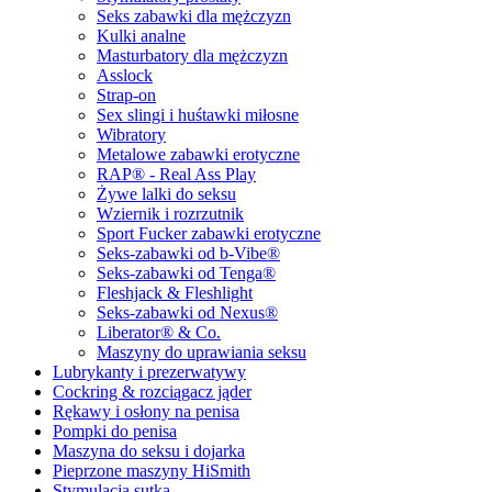
Seks zabawki dla mężczyzn
Kulki analne
Masturbatory dla mężczyzn
Asslock
Strap-on
Sex slingi i huśtawki miłosne
Wibratory
Metalowe zabawki erotyczne
RAP® - Real Ass Play
Żywe lalki do seksu
Wziernik i rozrzutnik
Sport Fucker zabawki erotyczne
Seks-zabawki od b-Vibe®
Seks-zabawki od Tenga®
Fleshjack & Fleshlight
Seks-zabawki od Nexus®
Liberator® & Co.
Maszyny do uprawiania seksu
Lubrykanty i prezerwatywy
Cockring & rozciągacz jąder
Rękawy i osłony na penisa
Pompki do penisa
Maszyna do seksu i dojarka
Pieprzone maszyny HiSmith
Stymulacja sutka