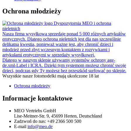
Ochrona młodzieży
Dyspozytornia MEO i ochrona
nieletnich
Nasza firma wysyłkowa sprzedaje ponad 5 000 różnych artykułów
erotycznych. Dlatego ochrona nieletnich jest dla nas szczególnie
delikatną kwestią, ponieważ ważne jest, aby chronić dzieci i
młodzież przed zbyt wczesnym kontaktem z rozrywkami i
artykułami erotycznymi w sprzedaży wysyłkowej.
Dlatego w naszym sklepie używamy systemów ochrony age-
de.xml-Label i ICRA. Dzięki tym systemom możesz chronić swoje
dzieci, podczas gdy Ty możesz bez przeszkód surfować po sklepie.
Wszystkie nasze fotomodelki mają ukończone 18 lat
Ochrona młodzieży
Informacje kontaktowe
MEO Vertriebs GmbH
Lise-Meitner-Str. 9, 45699 Herten, Deutschland
Zadzwoń do nas:
+49 2366 500 500
E-mail
info@meo.de