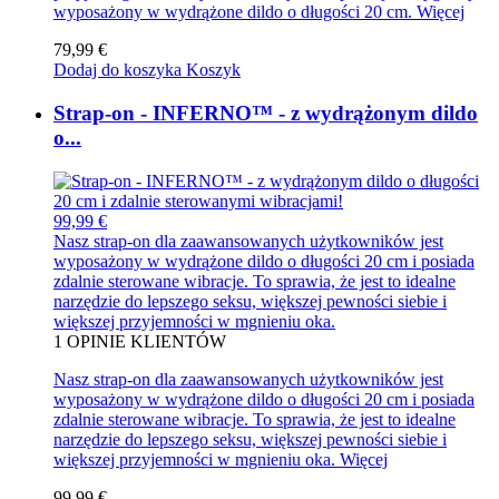
wyposażony w wydrążone dildo o długości 20 cm.
Więcej
79,99 €
Dodaj do koszyka
Koszyk
Strap-on - INFERNO™ - z wydrążonym dildo
o...
99,99 €
Nasz strap-on dla zaawansowanych użytkowników jest
wyposażony w wydrążone dildo o długości 20 cm i posiada
zdalnie sterowane wibracje. To sprawia, że jest to idealne
narzędzie do lepszego seksu, większej pewności siebie i
większej przyjemności w mgnieniu oka.
1
OPINIE KLIENTÓW
Nasz strap-on dla zaawansowanych użytkowników jest
wyposażony w wydrążone dildo o długości 20 cm i posiada
zdalnie sterowane wibracje. To sprawia, że jest to idealne
narzędzie do lepszego seksu, większej pewności siebie i
większej przyjemności w mgnieniu oka.
Więcej
99,99 €