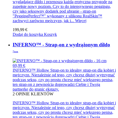
wyglądające dildo i przenoszą każdą erotyczną przygodę na
zupełnie nowy poziom. Czy to do intensywnego peggingu,
czy jako seksowny dodatek pod ubranie - strap-on
"PeggingPerfect™" wykonany z silikonu RealSkin™
zachwyci zarówno mężczyzn, jak i...
Więcej
199,99 €
Dodaj do koszyka
Koszyk
INFERNO™ - Strap-on z wydrążonym dildo
-...
69,99 €
INFERNO™ Hollow Strap-on to idealny strap-on dla kobiet i
mężczyzn. Niezależnie od tego, czy chcesz dłużej wytrzymać
podczas seksu, czy po prostu chcesz mieć większego penisa,
ten strap-on z pewnością doprowadzi Ciebie i Twoją
partnerkę do granic ekstazy.
2
OPINIE KLIENTÓW
INFERNO™ Hollow Strap-on to idealny strap-on dla kobiet i
mężczyzn. Niezależnie od tego, czy chcesz dłużej wytrzymać
podczas seksu, czy po prostu chcesz mieć większego penisa,
ten strap-on z pewnością doprowadzi Ciebie i Twoją