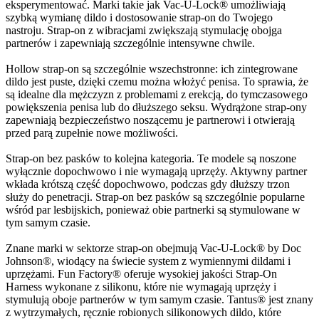
eksperymentować. Marki takie jak Vac-U-Lock® umożliwiają
szybką wymianę dildo i dostosowanie strap-on do Twojego
nastroju. Strap-on z wibracjami zwiększają stymulację obojga
partnerów i zapewniają szczególnie intensywne chwile.
Hollow strap-on są szczególnie wszechstronne: ich zintegrowane
dildo jest puste, dzięki czemu można włożyć penisa. To sprawia, że
są idealne dla mężczyzn z problemami z erekcją, do tymczasowego
powiększenia penisa lub do dłuższego seksu. Wydrążone strap-ony
zapewniają bezpieczeństwo noszącemu je partnerowi i otwierają
przed parą zupełnie nowe możliwości.
Strap-on bez pasków to kolejna kategoria. Te modele są noszone
wyłącznie dopochwowo i nie wymagają uprzęży. Aktywny partner
wkłada krótszą część dopochwowo, podczas gdy dłuższy trzon
służy do penetracji. Strap-on bez pasków są szczególnie popularne
wśród par lesbijskich, ponieważ obie partnerki są stymulowane w
tym samym czasie.
Znane marki w sektorze strap-on obejmują Vac-U-Lock® by Doc
Johnson®, wiodący na świecie system z wymiennymi dildami i
uprzężami. Fun Factory® oferuje wysokiej jakości Strap-On
Harness wykonane z silikonu, które nie wymagają uprzęży i
stymulują oboje partnerów w tym samym czasie. Tantus® jest znany
z wytrzymałych, ręcznie robionych silikonowych dildo, które