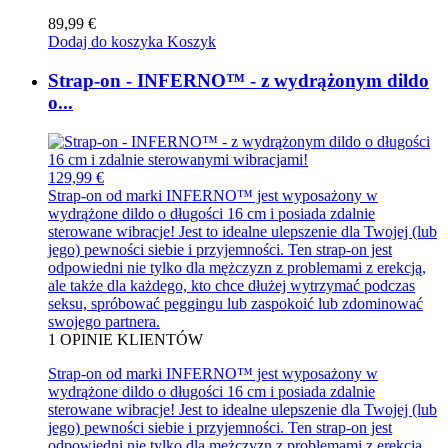
89,99 €
Dodaj do koszyka
Koszyk
Strap-on - INFERNO™ - z wydrążonym dildo
o...
129,99 €
Strap-on od marki INFERNO™ jest wyposażony w
wydrążone dildo o długości 16 cm i posiada zdalnie
sterowane wibracje! Jest to idealne ulepszenie dla Twojej (lub
jego) pewności siebie i przyjemności. Ten strap-on jest
odpowiedni nie tylko dla mężczyzn z problemami z erekcją,
ale także dla każdego, kto chce dłużej wytrzymać podczas
seksu, spróbować peggingu lub zaspokoić lub zdominować
swojego partnera.
1
OPINIE KLIENTÓW
Strap-on od marki INFERNO™ jest wyposażony w
wydrążone dildo o długości 16 cm i posiada zdalnie
sterowane wibracje! Jest to idealne ulepszenie dla Twojej (lub
jego) pewności siebie i przyjemności. Ten strap-on jest
odpowiedni nie tylko dla mężczyzn z problemami z erekcją,