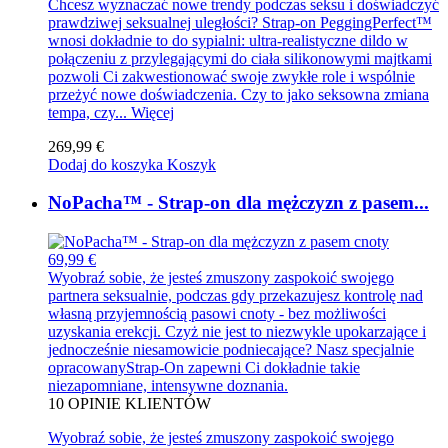
Chcesz wyznaczać nowe trendy podczas seksu i doświadczyć
prawdziwej seksualnej uległości? Strap-on PeggingPerfect™
wnosi dokładnie to do sypialni: ultra-realistyczne dildo w
połączeniu z przylegającymi do ciała silikonowymi majtkami
pozwoli Ci zakwestionować swoje zwykłe role i wspólnie
przeżyć nowe doświadczenia. Czy to jako seksowna zmiana
tempa, czy...
Więcej
269,99 €
Dodaj do koszyka
Koszyk
NoPacha™ - Strap-on dla mężczyzn z pasem...
69,99 €
Wyobraź sobie, że jesteś zmuszony zaspokoić swojego
partnera seksualnie, podczas gdy przekazujesz kontrolę nad
własną przyjemnością pasowi cnoty - bez możliwości
uzyskania erekcji. Czyż nie jest to niezwykle upokarzające i
jednocześnie niesamowicie podniecające? Nasz specjalnie
opracowanyStrap-On zapewni Ci dokładnie takie
niezapomniane, intensywne doznania.
10
OPINIE KLIENTÓW
Wyobraź sobie, że jesteś zmuszony zaspokoić swojego