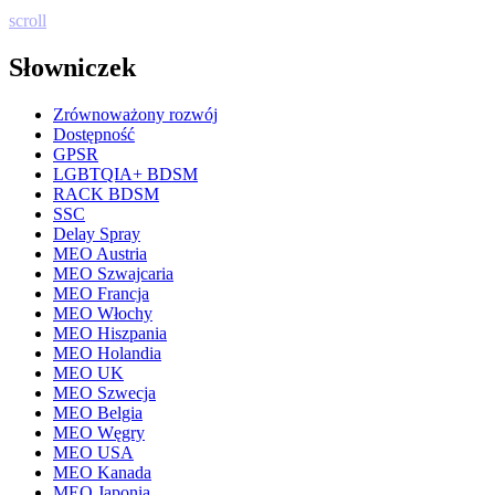
scroll
Słowniczek
Zrównoważony rozwój
Dostępność
GPSR
LGBTQIA+ BDSM
RACK BDSM
SSC
Delay Spray
MEO Austria
MEO Szwajcaria
MEO Francja
MEO Włochy
MEO Hiszpania
MEO Holandia
MEO UK
MEO Szwecja
MEO Belgia
MEO Węgry
MEO USA
MEO Kanada
MEO Japonia