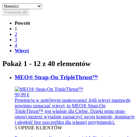
Porównaj (
0
)
Powrót
1
2
3
4
Więcej
Pokaż 1 - 12 z 40 elementów
MEO® Strap-On TripleThrust™
99,99 €
Penetracja w potrójnym opakowaniu! Jeśli więcej naprawdę
powinno oznaczać więcej, to MEO® Strap-On
TripleThrust™ jest właśnie dla Ciebie. Dzięki temu strap-
onowi możesz wyraźnie zaznaczyć swoją kontrolę, dominację
i uległość bez uszczerbku dla własnej przyjemności.
5
OPINIE KLIENTÓW