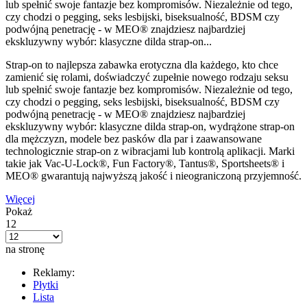
lub spełnić swoje fantazje bez kompromisów. Niezależnie od tego,
czy chodzi o pegging, seks lesbijski, biseksualność, BDSM czy
podwójną penetrację - w MEO® znajdziesz najbardziej
ekskluzywny wybór: klasyczne dilda strap-on...
Strap-on to najlepsza zabawka erotyczna dla każdego, kto chce
zamienić się rolami, doświadczyć zupełnie nowego rodzaju seksu
lub spełnić swoje fantazje bez kompromisów. Niezależnie od tego,
czy chodzi o pegging, seks lesbijski, biseksualność, BDSM czy
podwójną penetrację - w MEO® znajdziesz najbardziej
ekskluzywny wybór: klasyczne dilda strap-on, wydrążone strap-on
dla mężczyzn, modele bez pasków dla par i zaawansowane
technologicznie strap-on z wibracjami lub kontrolą aplikacji. Marki
takie jak Vac-U-Lock®, Fun Factory®, Tantus®, Sportsheets® i
MEO® gwarantują najwyższą jakość i nieograniczoną przyjemność.
Więcej
Pokaż
12
na stronę
Reklamy:
Płytki
Lista