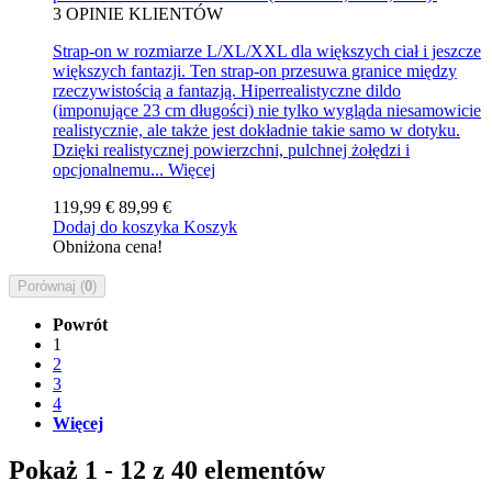
3
OPINIE KLIENTÓW
Strap-on w rozmiarze L/XL/XXL dla większych ciał i jeszcze
większych fantazji. Ten strap-on przesuwa granice między
rzeczywistością a fantazją. Hiperrealistyczne dildo
(imponujące 23 cm długości) nie tylko wygląda niesamowicie
realistycznie, ale także jest dokładnie takie samo w dotyku.
Dzięki realistycznej powierzchni, pulchnej żołędzi i
opcjonalnemu...
Więcej
119,99 €
89,99 €
Dodaj do koszyka
Koszyk
Obniżona cena!
Porównaj (
0
)
Powrót
1
2
3
4
Więcej
Pokaż 1 - 12 z 40 elementów