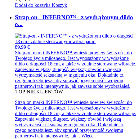
Dodaj do koszyka
Koszyk
Strap-on - INFERNO™ - z wydrążonym dildo
o...
89,99 €
Strap-on marki INFERNO™ wniesie powiew świeżości do
Twojego życia miłosnego. Jest wyposażony w wydrążone
dildo o długości 18 cm, a także w zdalnie sterowane wibracje.
Zapewnia większą długość, większy obwód i większą
wytrzymałość seksualną w mgnieniu oka. Dokładnie to,
czego potrzebujesz, aby sprawić przyjemność swojemu
partnerowi tak intensywnie, jak zawsze sobie wyobrażałeś.
1
OPINIE KLIENTÓW
Strap-on marki INFERNO™ wniesie powiew świeżości do
Twojego życia miłosnego. Jest wyposażony w wydrążone
dildo o długości 18 cm, a także w zdalnie sterowane wibracje.
Zapewnia większą długość, większy obwód i większą
wytrzymałość seksualną w mgnieniu oka. Dokładnie to,
czego potrzebujesz, aby sprawić przyjemność swojemu
partnerowi tak intensywnie, jak...
Więcej