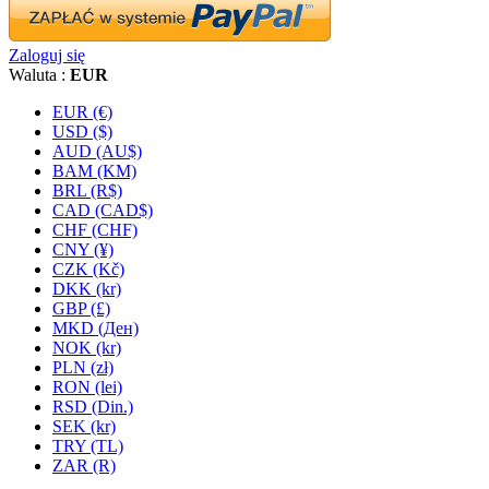
Zaloguj się
Waluta :
EUR
EUR (€)
USD ($)
AUD (AU$)
BAM (KM)
BRL (R$)
CAD (CAD$)
CHF (CHF)
CNY (¥)
CZK (Kč)
DKK (kr)
GBP (£)
MKD (Ден)
NOK (kr)
PLN (zł)
RON (lei)
RSD (Din.)
SEK (kr)
TRY (TL)
ZAR (R)