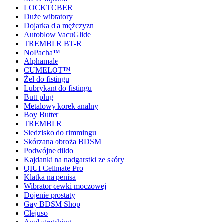
LOCKTOBER
Duże wibratory
Dojarka dla mężczyzn
Autoblow VacuGlide
TREMBLR BT-R
NoPacha™
Alphamale
CUMELOT™
Żel do fistingu
Lubrykant do fistingu
Butt plug
Metalowy korek analny
Boy Butter
TREMBLR
Siedzisko do rimmingu
Skórzana obroża BDSM
Podwójne dildo
Kajdanki na nadgarstki ze skóry
QIUI Cellmate Pro
Klatka na penisa
Wibrator cewki moczowej
Dojenie prostaty
Gay BDSM Shop
Clejuso
Anal stretching