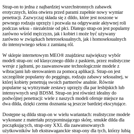
Strap-on to jedna z najbardziej wszechstronnych zabawek
erotycznych, która otwiera przed parami zupełnie nowy wymiar
penetracji. Zazwyczaj składa się z dildo, które jest noszone w
pewnego rodzaju uprzęży i pozwala na odgrywanie aktywnej roli
podczas seksu - niezależnie od płci. Dlatego strap-on jest popularny
zarówno wśród mężczyzn, jak i kobiet i może być używany
zarówno w związkach heteroseksualnych, jak i homoseksualnych
do intensywnego seksu z zamianą ról.
W sklepie internetowym MEO® znajdziesz największy wybór
modeli strap-on: od klasycznego dildo z paskiem, przez realistyczne
wersje z jądrami, po zaawansowane technologicznie modele z
wibracjami lub sterowaniem za pomocą aplikacji. Strap-on jest
szczególnie popularny do peggingu, rodzaju zabawy seksualnej, w
której kobiety penetrują swoich partnerów analnie. Równie
popularne są wytrzymałe zestawy uprzęży dla par lesbijskich lub
intensywnych sesji BDSM. Strap-on jest również idealny do
podwójnej penetracji: wiele z naszych modeli oferuje miejsce na
dwa dilda, dzięki czemu doznania są jeszcze bardziej ekscytujące.
Dostępne są dilda strap-on w wielu wariantach: realistyczne modele
wykonane z materiału przypominającego skórę, smukłe dilda dla
początkujących, strap-ony XXL dla zaawansowanych
użytkowników lub ekstrawaganckie strap-ony dla tych, którzy lubią