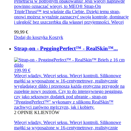
Penetracja w potrójnym opakowaniu! Jeśli więcej naprawdę
powinno oznaczać więcej, to MEO® Strap-On
TripleThrust™ jest właśnie dla Ciebie. Dzięki temu strap-
onowi możesz wyraźnie zaznaczyć swoją kontrolę, dominację
i uległość bez uszczerbku dla własnej przyjemności.
Więcej
99,99 €
Dodaj do koszyka
Koszyk
Strap-on - PeggingPerfect™ - RealSkin™...
199,99 €
Więcej władzy. Więcej seksu. Więcej kontroli. Silikonowe
majtki są wyposażone w 16-centymetrowe, realistycznie
wyglądające dildo i przenoszą każdą erotyczną przygodę na
zupełnie nowy poziom. Czy to do intensywnego peggingu,
czy jako seksowny dodatek pod ubranie - strap-on
"PeggingPerfect™" wykonany z silikonu RealSkin™
zachwyci zarówno mężczyzn, jak i kobiety.
2
OPINIE KLIENTÓW
Więcej władzy. Więcej seksu. Więcej kontroli. Silikonowe
majtki są wyposażone w 16-centymetrowe, realistycznie