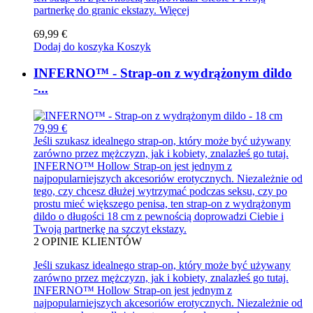
partnerkę do granic ekstazy.
Więcej
69,99 €
Dodaj do koszyka
Koszyk
INFERNO™ - Strap-on z wydrążonym dildo
-...
79,99 €
Jeśli szukasz idealnego strap-on, który może być używany
zarówno przez mężczyzn, jak i kobiety, znalazłeś go tutaj.
INFERNO™ Hollow Strap-on jest jednym z
najpopularniejszych akcesoriów erotycznych. Niezależnie od
tego, czy chcesz dłużej wytrzymać podczas seksu, czy po
prostu mieć większego penisa, ten strap-on z wydrążonym
dildo o długości 18 cm z pewnością doprowadzi Ciebie i
Twoją partnerkę na szczyt ekstazy.
2
OPINIE KLIENTÓW
Jeśli szukasz idealnego strap-on, który może być używany
zarówno przez mężczyzn, jak i kobiety, znalazłeś go tutaj.
INFERNO™ Hollow Strap-on jest jednym z
najpopularniejszych akcesoriów erotycznych. Niezależnie od