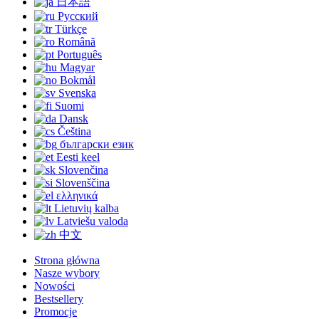
日本語
Русский
Türkçe
Română
Português
Magyar
Bokmål
Svenska
Suomi
Dansk
Čeština
български език
Eesti keel
Slovenčina
Slovenščina
ελληνικά
Lietuvių kalba
Latviešu valoda
中文
Strona główna
Nasze wybory
Nowości
Bestsellery
Promocje