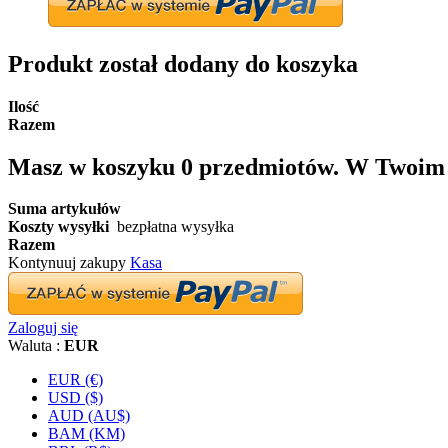
Produkt został dodany do koszyka
Ilość
Razem
Masz w koszyku
0
przedmiotów.
W Twoim k
Suma artykułów
Koszty wysyłki
bezpłatna wysyłka
Razem
Kontynuuj zakupy
Kasa
Zaloguj się
Waluta :
EUR
EUR (€)
USD ($)
AUD (AU$)
BAM (KM)