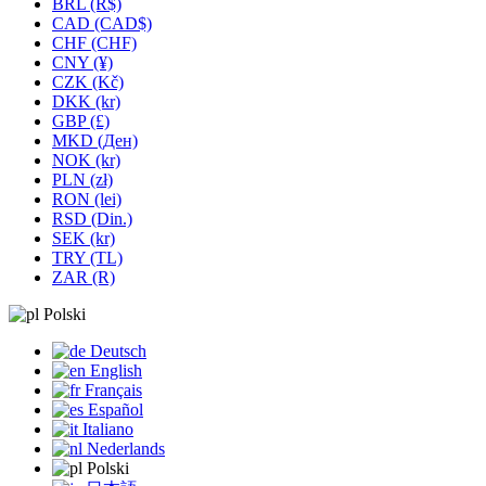
BRL (R$)
CAD (CAD$)
CHF (CHF)
CNY (¥)
CZK (Kč)
DKK (kr)
GBP (£)
MKD (Ден)
NOK (kr)
PLN (zł)
RON (lei)
RSD (Din.)
SEK (kr)
TRY (TL)
ZAR (R)
Polski
Deutsch
English
Français
Español
Italiano
Nederlands
Polski