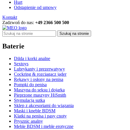
Hurt
Odstąpienie od umowy
Kontakt
Zadzwoń do nas:
+49 2366 500 500
Szukaj na stronie
Baterie
Dilda i korki analne
Sextoys
Lubrykanty i prezerwatywy
Cockring & rozciągacz jąder
Rękawy i osłony na penisa
Pompki do penisa
Maszyna do seksu i dojarka
Pieprzone maszyny HiSmith
Stymulacja sutka
Sklep z akcesoriami do wiązania
Maski i kneble BDSM
Klatki na penisa i pasy cnoty
Prysznic analny
Meble BDSM i meble erotyczne