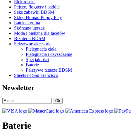
Elektroseks
Pejcze, floggery i paddle
Seks zabawki BDSM
Sklep Human Puppy Play
Lateks i guma
Skórzana uprząż
Moda i bielizna dla facetów
Biżuteria BDSM
Seksowne akcesoria
Pielęgnacja ciała
Pielęgnacja i czyszczenie
Specjalności
Baterie
Fałszywe tatuaże BDSM
Sheets of San Francisco
Newsletter
Ok
Baterie