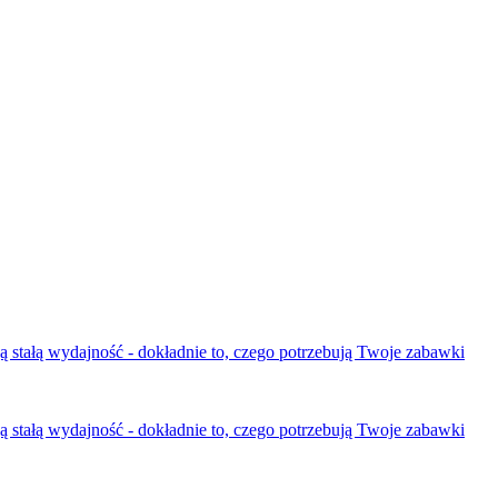
ą stałą wydajność - dokładnie to, czego potrzebują Twoje zabawki
ą stałą wydajność - dokładnie to, czego potrzebują Twoje zabawki