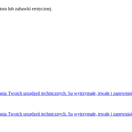
tora lub zabawki erotycznej.
nia Twoich urządzeń technicznych. Są wytrzymałe, trwałe i zapewniaj
nia Twoich urządzeń technicznych. Są wytrzymałe, trwałe i zapewniaj