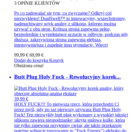
3
OPINIE KLIENTÓW
Po co zadowalać się tym, co zwyczajne? Odkryj coś
niezwykłego! DualSwell™ to innowacyjny, wszechstronny,
nadmuchiwany wtyk analny z silikonu, którego można
używać z obu stron. Krótsza strona zapewnia pełne,
bezpośrednie i wypełniające uczucie w odbycie, podczas gdy
dłuższa, zakrzywiona strona zapewnia głębszą,
intensywniejszą i zupełnie inną stymulację.
Więcej
99,99 €
69,99 €
Dodaj do koszyka
Koszyk
Obniżona cena!
Butt Plug Holy Fuck - Rewolucyjny korek...
39,99 €
HOLY FUCK!!! To pierwsza rzecz, która przechodzi Ci
przez myśl, gdy po raz pierwszy używasz Butt Plug Holy
Fuck! Ten niezwykły butt plug wykonany z wysokiej jakości
silikonu zawiera niespodziankę: ukrytą stalową kulkę, która
nie tylko zapewnia przyjemny ciężar, ale także przekazuje
potężne wibracje (nazywamy to "Fuck Energy") głęboko do