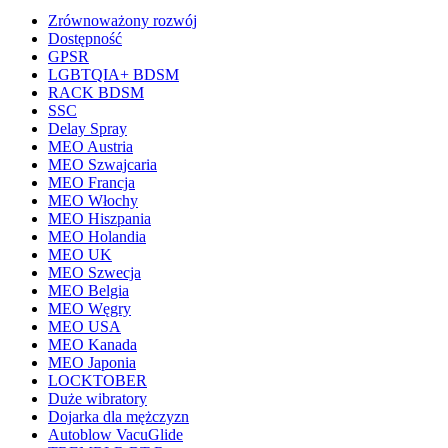
Zrównoważony rozwój
Dostępność
GPSR
LGBTQIA+ BDSM
RACK BDSM
SSC
Delay Spray
MEO Austria
MEO Szwajcaria
MEO Francja
MEO Włochy
MEO Hiszpania
MEO Holandia
MEO UK
MEO Szwecja
MEO Belgia
MEO Węgry
MEO USA
MEO Kanada
MEO Japonia
LOCKTOBER
Duże wibratory
Dojarka dla mężczyzn
Autoblow VacuGlide