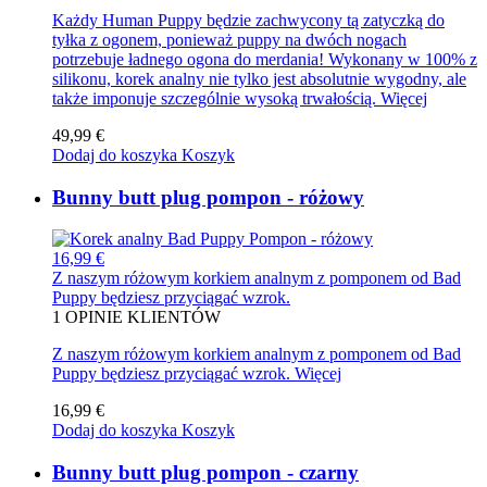
Każdy Human Puppy będzie zachwycony tą zatyczką do
tyłka z ogonem, ponieważ puppy na dwóch nogach
potrzebuje ładnego ogona do merdania! Wykonany w 100% z
silikonu, korek analny nie tylko jest absolutnie wygodny, ale
także imponuje szczególnie wysoką trwałością.
Więcej
49,99 €
Dodaj do koszyka
Koszyk
Bunny butt plug pompon - różowy
16,99 €
Z naszym różowym korkiem analnym z pomponem od Bad
Puppy będziesz przyciągać wzrok.
1
OPINIE KLIENTÓW
Z naszym różowym korkiem analnym z pomponem od Bad
Puppy będziesz przyciągać wzrok.
Więcej
16,99 €
Dodaj do koszyka
Koszyk
Bunny butt plug pompon - czarny