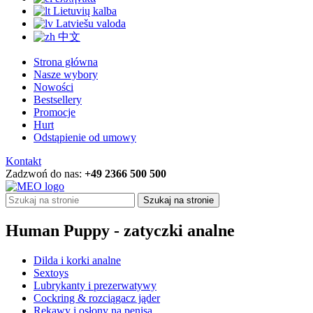
Lietuvių kalba
Latviešu valoda
中文
Strona główna
Nasze wybory
Nowości
Bestsellery
Promocje
Hurt
Odstąpienie od umowy
Kontakt
Zadzwoń do nas:
+49 2366 500 500
Szukaj na stronie
Human Puppy - zatyczki analne
Dilda i korki analne
Sextoys
Lubrykanty i prezerwatywy
Cockring & rozciągacz jąder
Rękawy i osłony na penisa