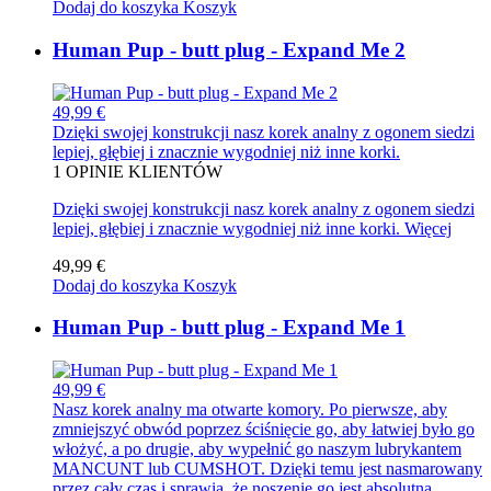
Dodaj do koszyka
Koszyk
Human Pup - butt plug - Expand Me 2
49,99 €
Dzięki swojej konstrukcji nasz korek analny z ogonem siedzi
lepiej, głębiej i znacznie wygodniej niż inne korki.
1
OPINIE KLIENTÓW
Dzięki swojej konstrukcji nasz korek analny z ogonem siedzi
lepiej, głębiej i znacznie wygodniej niż inne korki.
Więcej
49,99 €
Dodaj do koszyka
Koszyk
Human Pup - butt plug - Expand Me 1
49,99 €
Nasz korek analny ma otwarte komory. Po pierwsze, aby
zmniejszyć obwód poprzez ściśnięcie go, aby łatwiej było go
włożyć, a po drugie, aby wypełnić go naszym lubrykantem
MANCUNT lub CUMSHOT. Dzięki temu jest nasmarowany
przez cały czas i sprawia, że noszenie go jest absolutną