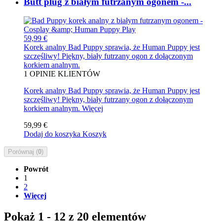
Butt plug z białym futrzanym ogonem -...
59,99 €
Korek analny Bad Puppy sprawia, że Human Puppy jest
szczęśliwy! Piękny, biały futrzany ogon z dołączonym
korkiem analnym.
1
OPINIE KLIENTÓW
Korek analny Bad Puppy sprawia, że Human Puppy jest
szczęśliwy! Piękny, biały futrzany ogon z dołączonym
korkiem analnym.
Więcej
59,99 €
Dodaj do koszyka
Koszyk
Porównaj (
0
)
Powrót
1
2
Więcej
Pokaż 1 - 12 z 20 elementów