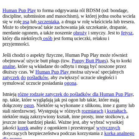
Human Pup Play
to forma odgrywania ról BDSM (od: bondage,
discipline, submission and masochism), w której jedna osoba wciela
się w rolę
psa
lub
szczeniaka
, a druga w rolę właściciela lub tresera.
Może to obejmować takie zachowania jak szczekanie, drapanie,
merdanie ogonem, a także noszenie
obroży
i smyczy. Jest to
fetysz
,
który dla niektórych
osób
jest formą ucieczki, relaksu i
przyjemności.
Jeśli chodzi o aspekty fizyczne, Human Pup Play może również
obejmować użycie butt plugs (tzw.
Puppy Butt Plugs
). Są to korki
analne
, które są wkładane do odbytu i mogą być noszone przez
dłuższy czas. W
Human Pup Play
można używać specjalnych
zatyczek
do
pośladków
, aby zwiększyć uczucie uległości i
symulować uczucie posiadania
ogona
.
Istnieją
różne rodzaje zatyczek do pośladków dla Human Pup Play
,
np. takie, które wyglądają jak psi ogon lub takie, które mają
dołączony
ogon
. Niektóre są wykonane z silikonu, inne z gumy lub
stali nierdzewnej. Występują w różnych
rozmiarach
i
kształtach
,
niektóre mają zakrzywiony kształt, inne prosty, inne stożkowy, a
jeszcze inne bardziej płaski. Ważne jest, aby wybrać wysokiej
jakości
korek
analny z ogonkiem i przestrzegać
wytycznych
dotyczących bezpieczeństwa podczas korzystania z
korka analnego
dla puppy
.