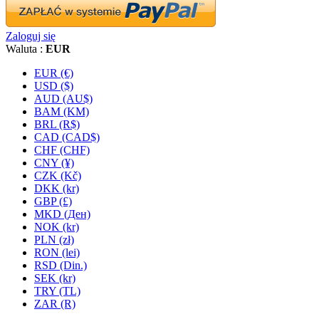
Zaloguj się
Waluta :
EUR
EUR (€)
USD ($)
AUD (AU$)
BAM (KM)
BRL (R$)
CAD (CAD$)
CHF (CHF)
CNY (¥)
CZK (Kč)
DKK (kr)
GBP (£)
MKD (Ден)
NOK (kr)
PLN (zł)
RON (lei)
RSD (Din.)
SEK (kr)
TRY (TL)
ZAR (R)