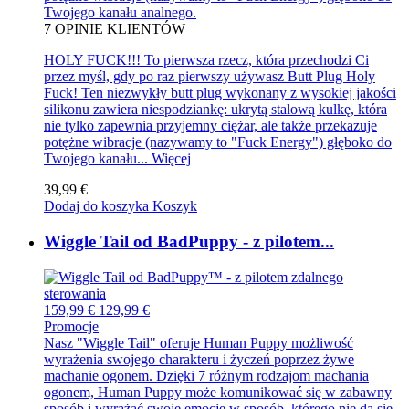
Twojego kanału analnego.
7
OPINIE KLIENTÓW
HOLY FUCK!!! To pierwsza rzecz, która przechodzi Ci
przez myśl, gdy po raz pierwszy używasz Butt Plug Holy
Fuck! Ten niezwykły butt plug wykonany z wysokiej jakości
silikonu zawiera niespodziankę: ukrytą stalową kulkę, która
nie tylko zapewnia przyjemny ciężar, ale także przekazuje
potężne wibracje (nazywamy to "Fuck Energy") głęboko do
Twojego kanału...
Więcej
39,99 €
Dodaj do koszyka
Koszyk
Wiggle Tail od BadPuppy - z pilotem...
159,99 €
129,99 €
Promocje
Nasz "Wiggle Tail" oferuje Human Puppy możliwość
wyrażenia swojego charakteru i życzeń poprzez żywe
machanie ogonem. Dzięki 7 różnym rodzajom machania
ogonem, Human Puppy może komunikować się w zabawny
sposób i wyrażać swoje emocje w sposób, którego nie da się