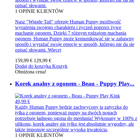
opisać słowami.
1
OPINIE KLIENTÓW
Nasz "Wiggle Tail" oferuje Human Puppy możliwość
wyrażenia swojego charakteru i życzeń poprzez żywe
machanie ogonem. Dzięki 7 różnym rodzajom machania
ogonem, Human Puppy może komunikować się w zabawny
sposób i wyrażać swoje emocje w sposób, którego nie da się
opisać słowami.
Więcej
159,99 €
129,99 €
Dodaj do koszyka
Koszyk
Obniżona cena!
Korek analny z ogonem - Beau - Puppy Play...
49,99 €
Każdy Human Puppy będzie zachwycony tą zatyczką do
tyłka z ogonem, ponieważ puppy na dwóch nogach
potrzebuje ładnego ogona do merdania! Wykonany w 100% z
silikonu, korek analny nie tylko jest absolutnie wygodny, ale
także imponuje szczególnie wysoką trwałością.
1
OPINIE KLIENTÓW