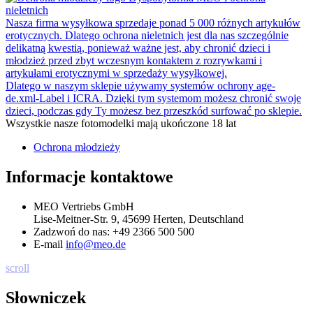
nieletnich
Nasza firma wysyłkowa sprzedaje ponad 5 000 różnych artykułów
erotycznych. Dlatego ochrona nieletnich jest dla nas szczególnie
delikatną kwestią, ponieważ ważne jest, aby chronić dzieci i
młodzież przed zbyt wczesnym kontaktem z rozrywkami i
artykułami erotycznymi w sprzedaży wysyłkowej.
Dlatego w naszym sklepie używamy systemów ochrony age-
de.xml-Label i ICRA. Dzięki tym systemom możesz chronić swoje
dzieci, podczas gdy Ty możesz bez przeszkód surfować po sklepie.
Wszystkie nasze fotomodelki mają ukończone 18 lat
Ochrona młodzieży
Informacje kontaktowe
MEO Vertriebs GmbH
Lise-Meitner-Str. 9, 45699 Herten, Deutschland
Zadzwoń do nas:
+49 2366 500 500
E-mail
info@meo.de
scroll
Słowniczek