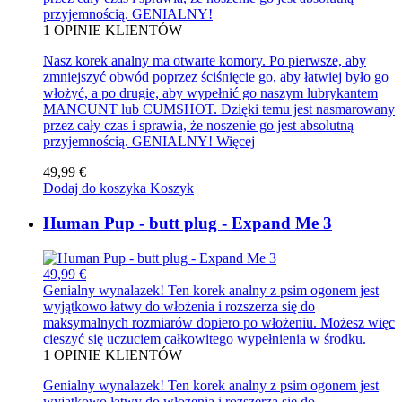
przyjemnością. GENIALNY!
1
OPINIE KLIENTÓW
Nasz korek analny ma otwarte komory. Po pierwsze, aby
zmniejszyć obwód poprzez ściśnięcie go, aby łatwiej było go
włożyć, a po drugie, aby wypełnić go naszym lubrykantem
MANCUNT lub CUMSHOT. Dzięki temu jest nasmarowany
przez cały czas i sprawia, że noszenie go jest absolutną
przyjemnością. GENIALNY!
Więcej
49,99 €
Dodaj do koszyka
Koszyk
Human Pup - butt plug - Expand Me 3
49,99 €
Genialny wynalazek! Ten korek analny z psim ogonem jest
wyjątkowo łatwy do włożenia i rozszerza się do
maksymalnych rozmiarów dopiero po włożeniu. Możesz więc
cieszyć się uczuciem całkowitego wypełnienia w środku.
1
OPINIE KLIENTÓW
Genialny wynalazek! Ten korek analny z psim ogonem jest
wyjątkowo łatwy do włożenia i rozszerza się do