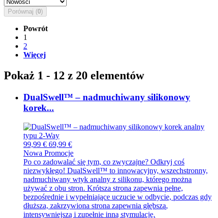
Porównaj (
0
)
Powrót
1
2
Więcej
Pokaż 1 - 12 z 20 elementów
DualSwell™ – nadmuchiwany silikonowy
korek...
99,99 €
69,99 €
Nowa
Promocje
Po co zadowalać się tym, co zwyczajne? Odkryj coś
niezwykłego! DualSwell™ to innowacyjny, wszechstronny,
nadmuchiwany wtyk analny z silikonu, którego można
używać z obu stron. Krótsza strona zapewnia pełne,
bezpośrednie i wypełniające uczucie w odbycie, podczas gdy
dłuższa, zakrzywiona strona zapewnia głębszą,
intensywniejszą i zupełnie inną stymulację.