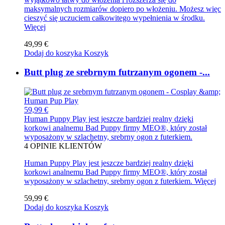
maksymalnych rozmiarów dopiero po włożeniu. Możesz więc
cieszyć się uczuciem całkowitego wypełnienia w środku.
Więcej
49,99 €
Dodaj do koszyka
Koszyk
Butt plug ze srebrnym futrzanym ogonem -...
59,99 €
Human Puppy Play jest jeszcze bardziej realny dzięki
korkowi analnemu Bad Puppy firmy MEO®, który został
wyposażony w szlachetny, srebrny ogon z futerkiem.
4
OPINIE KLIENTÓW
Human Puppy Play jest jeszcze bardziej realny dzięki
korkowi analnemu Bad Puppy firmy MEO®, który został
wyposażony w szlachetny, srebrny ogon z futerkiem.
Więcej
59,99 €
Dodaj do koszyka
Koszyk