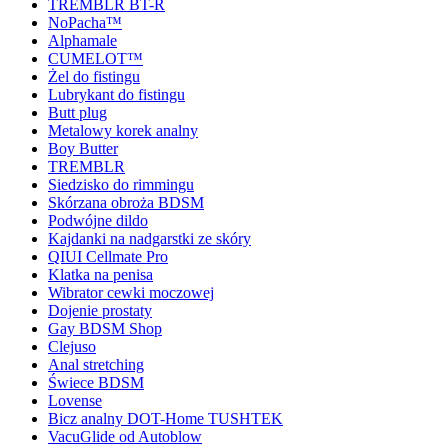
TREMBLR BT-R
NoPacha™
Alphamale
CUMELOT™
Żel do fistingu
Lubrykant do fistingu
Butt plug
Metalowy korek analny
Boy Butter
TREMBLR
Siedzisko do rimmingu
Skórzana obroża BDSM
Podwójne dildo
Kajdanki na nadgarstki ze skóry
QIUI Cellmate Pro
Klatka na penisa
Wibrator cewki moczowej
Dojenie prostaty
Gay BDSM Shop
Clejuso
Anal stretching
Świece BDSM
Lovense
Bicz analny DOT-Home TUSHTEK
VacuGlide od Autoblow