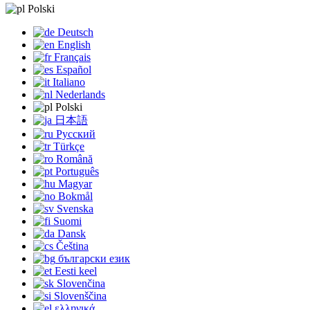
Polski
Deutsch
English
Français
Español
Italiano
Nederlands
Polski
日本語
Русский
Türkçe
Română
Português
Magyar
Bokmål
Svenska
Suomi
Dansk
Čeština
български език
Eesti keel
Slovenčina
Slovenščina
ελληνικά