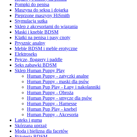
Pompki do penisa
Maszyna do seksu i dojarka
Pieprzone maszyny HiSmith
Stymulacja sutka
Sklep z akcesoriami do wiązania
Maski i kneble BDSM
Klatki na penisa i pasy cnoty
Prysznic analny
Meble BDSM i meble erotyczne
Elektroseks
Pejcze, floggery i paddle
Seks zabawki BDSM
Sklep Human Puppy Play
Human Puppy - zatyczki analne
Human Puppy - maski dla psów
Human Pup Play - Łapy i nakolanniki
Human Puppy - Obroża
Human Puppy - smycze dla psów
Human Puppy - Harnesse
Human Pup Play - knebel
Human Puppy - Akcesoria
Lateks i guma
Skórzana uprząż
Moda i bielizna dla facetów
Biżuteria BDSM