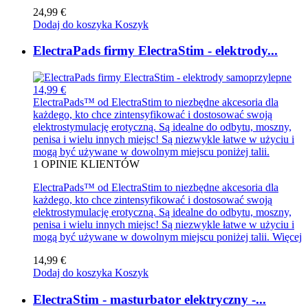
24,99 €
Dodaj do koszyka
Koszyk
ElectraPads firmy ElectraStim - elektrody...
14,99 €
ElectraPads™ od ElectraStim to niezbędne akcesoria dla
każdego, kto chce zintensyfikować i dostosować swoją
elektrostymulację erotyczną. Są idealne do odbytu, moszny,
penisa i wielu innych miejsc! Są niezwykle łatwe w użyciu i
mogą być używane w dowolnym miejscu poniżej talii.
1
OPINIE KLIENTÓW
ElectraPads™ od ElectraStim to niezbędne akcesoria dla
każdego, kto chce zintensyfikować i dostosować swoją
elektrostymulację erotyczną. Są idealne do odbytu, moszny,
penisa i wielu innych miejsc! Są niezwykle łatwe w użyciu i
mogą być używane w dowolnym miejscu poniżej talii.
Więcej
14,99 €
Dodaj do koszyka
Koszyk
ElectraStim - masturbator elektryczny -...