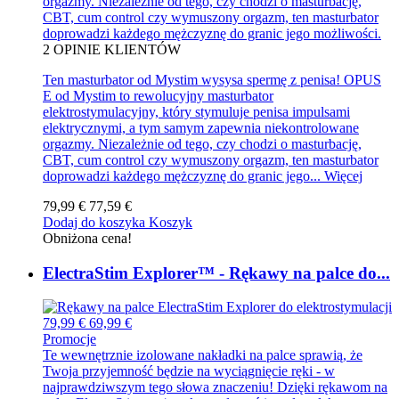
orgazmy. Niezależnie od tego, czy chodzi o masturbację,
CBT, cum control czy wymuszony orgazm, ten masturbator
doprowadzi każdego mężczyznę do granic jego możliwości.
2
OPINIE KLIENTÓW
Ten masturbator od Mystim wysysa spermę z penisa! OPUS
E od Mystim to rewolucyjny masturbator
elektrostymulacyjny, który stymuluje penisa impulsami
elektrycznymi, a tym samym zapewnia niekontrolowane
orgazmy. Niezależnie od tego, czy chodzi o masturbację,
CBT, cum control czy wymuszony orgazm, ten masturbator
doprowadzi każdego mężczyznę do granic jego...
Więcej
79,99 €
77,59 €
Dodaj do koszyka
Koszyk
Obniżona cena!
ElectraStim Explorer™ - Rękawy na palce do...
79,99 €
69,99 €
Promocje
Te wewnętrznie izolowane nakładki na palce sprawią, że
Twoja przyjemność będzie na wyciągnięcie ręki - w
najprawdziwszym tego słowa znaczeniu! Dzięki rękawom na