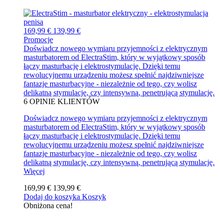
169,99 €
139,99 €
Promocje
Doświadcz nowego wymiaru przyjemności z elektrycznym
masturbatorem od ElectraStim, który w wyjątkowy sposób
łączy masturbację i elektrostymulację. Dzięki temu
rewolucyjnemu urządzeniu możesz spełnić najdziwniejsze
fantazje masturbacyjne - niezależnie od tego, czy wolisz
delikatną stymulację, czy intensywną, penetrującą stymulację.
6
OPINIE KLIENTÓW
Doświadcz nowego wymiaru przyjemności z elektrycznym
masturbatorem od ElectraStim, który w wyjątkowy sposób
łączy masturbację i elektrostymulację. Dzięki temu
rewolucyjnemu urządzeniu możesz spełnić najdziwniejsze
fantazje masturbacyjne - niezależnie od tego, czy wolisz
delikatną stymulację, czy intensywną, penetrującą stymulację.
Więcej
169,99 €
139,99 €
Dodaj do koszyka
Koszyk
Obniżona cena!