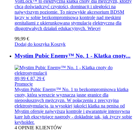
VoltLock™ to elektryczna klatka cnoty dla mężczyzn, którzy
chcą doświadczyć czystości, dominacji i uległości na
najwyższym poziomie. To niezwykłe akcesorium BDSM
łączy w sobie bezkompromisową kontrolę nad męskimi
genitaliami z ukierunkowaną stymulacją elektryczną dla
długotrwałych działań edukacyjnych.
Więcej
99,99 €
Dodaj do koszyka
Koszyk
Mystim Pubic Enemy™ No. 1 - Klatka cnoty...
89,99 €
87,29 €
Promocje
Mystim Pubic Enemy™ No. 1 to bezkompromisowa klatka
cnoty, która wreszcie wyznacza jasne granice dla
nieposłusznych mężczyzn. W połączeniu z precyzyjną
elektrostymulacją, ta wysokiej jakości klatka na penisa od
Mystim oferuje najwyższą kontrolę i gwarantuje intensywną
karę lub ekscytujące nagrody - dokładnie tak, jak życzy sobie
keyholder.
4
OPINIE KLIENTÓW