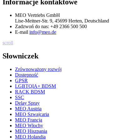
Informacje kontaktowe
MEO Vertriebs GmbH
Lise-Meitner-Str. 9, 45699 Herten, Deutschland
Zadzwoń do nas:
+49 2366 500 500
E-mail
info@meo.de
scroll
Słowniczek
Zrównoważony rozwój
Dostępność
GPSR
LGBTQIA+ BDSM
RACK BDSM
SSC
Delay Spray
MEO Austria
MEO Szwajcaria
MEO Francja
MEO Włochy
MEO Hiszpania
MEO Holandia