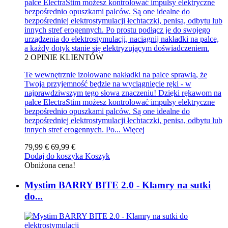
palce ElectraStim możesz kontrolować impulsy elektryczne
bezpośrednio opuszkami palców. Są one idealne do
bezpośredniej elektrostymulacji łechtaczki, penisa, odbytu lub
innych stref erogennych. Po prostu podłącz je do swojego
urządzenia do elektrostymulacji, naciągnij nakładki na palce,
a każdy dotyk stanie się elektryzującym doświadczeniem.
2
OPINIE KLIENTÓW
Te wewnętrznie izolowane nakładki na palce sprawią, że
Twoja przyjemność będzie na wyciągnięcie ręki - w
najprawdziwszym tego słowa znaczeniu! Dzięki rękawom na
palce ElectraStim możesz kontrolować impulsy elektryczne
bezpośrednio opuszkami palców. Są one idealne do
bezpośredniej elektrostymulacji łechtaczki, penisa, odbytu lub
innych stref erogennych. Po...
Więcej
79,99 €
69,99 €
Dodaj do koszyka
Koszyk
Obniżona cena!
Mystim BARRY BITE 2.0 - Klamry na sutki
do...