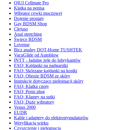
QIUI Cellmate Pro
Klatka na penisa
Wibrator cewki moczowej
Dojenie prostaty
Gay BDSM Shop
Clejuso
Anal stretching
Świece BDSM
Lovense
Bicz analny DOT-Home TUSHTEK
VacuGlide od Autoblow
INTT - Jadalne żele do lubrykantów
FAQ: Kajdanki na nadgarstki
FAQ: Skórzane kajdanki na kostki
FAQ: Obroże BDSM ze skóry
Instrukcje dotyczące pielęgnacji skóry
FAQ: Klatka cnoty
FAQ: Penis plug
FAQ: Klamry na sutki
FAQ: Duże wibratory
Venus 2000
EUDR
Kable i adaptery do elektrostymulatorów
Weryfikacja wieku
Czyszczenie i pielęgnacja