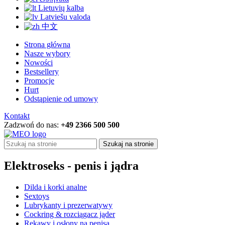
Lietuvių kalba
Latviešu valoda
中文
Strona główna
Nasze wybory
Nowości
Bestsellery
Promocje
Hurt
Odstąpienie od umowy
Kontakt
Zadzwoń do nas:
+49 2366 500 500
Szukaj na stronie
Elektroseks - penis i jądra
Dilda i korki analne
Sextoys
Lubrykanty i prezerwatywy
Cockring & rozciągacz jąder
Rękawy i osłony na penisa