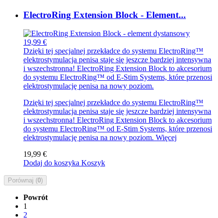
ElectroRing Extension Block - Element...
19,99 €
Dzięki tej specjalnej przekładce do systemu ElectroRing™
elektrostymulacja penisa staje się jeszcze bardziej intensywna
i wszechstronna! ElectroRing Extension Block to akcesorium
do systemu ElectroRing™ od E-Stim Systems, które przenosi
elektrostymulację penisa na nowy poziom.
Dzięki tej specjalnej przekładce do systemu ElectroRing™
elektrostymulacja penisa staje się jeszcze bardziej intensywna
i wszechstronna! ElectroRing Extension Block to akcesorium
do systemu ElectroRing™ od E-Stim Systems, które przenosi
elektrostymulację penisa na nowy poziom.
Więcej
19,99 €
Dodaj do koszyka
Koszyk
Porównaj (
0
)
Powrót
1
2