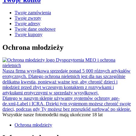
Twoje zamówienia
Twoje zwroty
Twoje adresy
Twoje dane osobowe
Twoje kupony
Ochrona młodzieży
Dyspozytornia MEO i ochrona
nieletnich
Nasza firma wysyłkowa sprzedaje ponad 5 000 różnych artykułów
erotycznych. Dlatego ochrona nieletnich jest dla nas szczególnie
delikatną kwestią, ponieważ ważne jest, aby chronić dzieci i
młodzież przed zbyt wczesnym kontaktem z rozrywkami i
artykułami erotycznymi w sprzedaży wysyłkowej.
Dlatego w naszym sklepie używamy systemów ochrony age-
de.xml-Label i ICRA. Dzięki tym systemom możesz chronić swoje
dzieci, podczas gdy Ty możesz bez przeszkód surfować po sklepie.
Wszystkie nasze fotomodelki mają ukończone 18 lat
Ochrona młodzieży