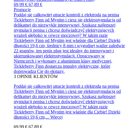
69,99 €
67,89 €
Promocje
Poddaj się całkowitej utracie kontroli z elektrodą na penisa
Tickleberry Finn od Mystim i ciesz się elektrostymulacją od
delikatnej do niezwykle intensywnej. Szukasz najlepszej
stymulacji penisa i chcesz doświadczyć elektryzujących
wrażeń głęboko w cewce moczowej? W takim razie
Tickleberry Finn od Mystim jest właśnie dla Ciebie! Dzięki
długości 19,6 cm, średnicy 8 mm i wygodnej wadze zaledwie
22 gramów, ten penis plug jest idealny do intensywnej i
ukierunkowanej elektrostymulacji. Opracowany w
Niemczech i wykonany z aluminium klasy medycznej,
Tickleberry Finn dostarcza impulsy elektryczne, które
doprowadzą Cię do ekstazy.
3
OPINIE KLIENTÓW
Poddaj się całkowitej utracie kontroli z elektrodą na penisa
Tickleberry Finn od Mystim i ciesz się elektrostymulacją od
delikatnej do niezwykle intensywnej. Szukasz najlepszej
stymulacji penisa i chcesz doświadczyć elektryzujących
wrażeń głęboko w cewce moczowej? W takim razie
Tickleberry Finn od Mystim jest właśnie dla Ciebie! Dzięki
długości 19,6 cm,...
Więcej
69,99 €
67,89 €