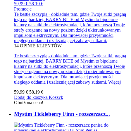
59,99 €
58,19 €
Promocje
Te bestie szczypią - dokładnie tam, gdzie Twoje sutki pragną
tego najbardziej. BARRY BITE od Mystim to bipolarne
klamry na sutki do elektrostymulacji, które przenoszą Twoje
strefy erogenne na nowy poziom dzięki ukierunkowanym
impulsom elektrycznym. Dla mrowiącej przyjemności,
uległego oddania i uzależniającej zabawy sutkami.
14
OPINIE KLIENTÓW
Te bestie szczypią - dokładnie tam, gdzie Twoje sutki pragną
tego najbardziej. BARRY BITE od Mystim to bipolarne
klamry na sutki do elektrostymulacji, które przenoszą Twoje
strefy erogenne na nowy poziom dzięki ukierunkowanym
impulsom elektrycznym. Dla mrowiącej przyjemności,
uległego oddania i uzależniającej zabawy sutkami.
Więcej
59,99 €
58,19 €
Dodaj do koszyka
Koszyk
Obniżona cena!
Mystim Tickleberry Finn - rozszerzacz...