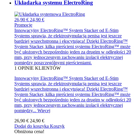
Układarka systemu ElectroRing
26,90 €
24,90 €
Promocje
Innowacyjny ElectroRing™ System Stacker od E-Stim
Systems sprawia, że elektrostymulacja penisa jest jeszcze
bardziej wszechstronna i ekscytująca! Dzięki ElectroRing™
System Stacker, kilka pierścieni systemu ElectroRing™ może
być ułożonych bezpośrednio jeden za drugim w odległości 20
mm, przy jednoczesnym zachowaniu izolacji elektrycznej
pomiędzy poszczególnymi pierścieniami.
1
OPINIE KLIENTÓW
Innowacyjny ElectroRing™ System Stacker od E-Stim
Systems sprawia, że elektrostymulacja penisa jest jeszcze
bardziej wszechstronna i ekscytująca! Dzięki ElectroRing™
System Stacker, kilka pierścieni systemu ElectroRing™ może
być ułożonych bezpośrednio jeden za drugim w odległości 20
mm, przy jednoczesnym zachowaniu izolacji elektrycznej
pomiędzy...
Więcej
26,90 €
24,90 €
Dodaj do koszyka
Koszyk
Obniżona cena!