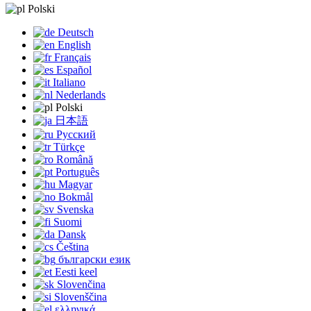
Polski
Deutsch
English
Français
Español
Italiano
Nederlands
Polski
日本語
Русский
Türkçe
Română
Português
Magyar
Bokmål
Svenska
Suomi
Dansk
Čeština
български език
Eesti keel
Slovenčina
Slovenščina
ελληνικά