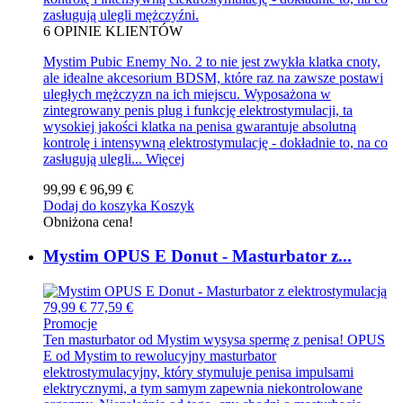
zasługują ulegli mężczyźni.
6
OPINIE KLIENTÓW
Mystim Pubic Enemy No. 2 to nie jest zwykła klatka cnoty,
ale idealne akcesorium BDSM, które raz na zawsze postawi
uległych mężczyzn na ich miejscu. Wyposażona w
zintegrowany penis plug i funkcję elektrostymulacji, ta
wysokiej jakości klatka na penisa gwarantuje absolutną
kontrolę i intensywną elektrostymulację - dokładnie to, na co
zasługują ulegli...
Więcej
99,99 €
96,99 €
Dodaj do koszyka
Koszyk
Obniżona cena!
Mystim OPUS E Donut - Masturbator z...
79,99 €
77,59 €
Promocje
Ten masturbator od Mystim wysysa spermę z penisa! OPUS
E od Mystim to rewolucyjny masturbator
elektrostymulacyjny, który stymuluje penisa impulsami
elektrycznymi, a tym samym zapewnia niekontrolowane