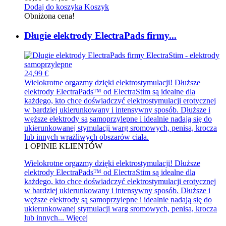
Dodaj do koszyka
Koszyk
Obniżona cena!
Długie elektrody ElectraPads firmy...
24,99 €
Wielokrotne orgazmy dzięki elektrostymulacji! Dłuższe
elektrody ElectraPads™ od ElectraStim są idealne dla
każdego, kto chce doświadczyć elektrostymulacji erotycznej
w bardziej ukierunkowany i intensywny sposób. Dłuższe i
węższe elektrody są samoprzylepne i idealnie nadają się do
ukierunkowanej stymulacji warg sromowych, penisa, krocza
lub innych wrażliwych obszarów ciała.
1
OPINIE KLIENTÓW
Wielokrotne orgazmy dzięki elektrostymulacji! Dłuższe
elektrody ElectraPads™ od ElectraStim są idealne dla
każdego, kto chce doświadczyć elektrostymulacji erotycznej
w bardziej ukierunkowany i intensywny sposób. Dłuższe i
węższe elektrody są samoprzylepne i idealnie nadają się do
ukierunkowanej stymulacji warg sromowych, penisa, krocza
lub innych...
Więcej