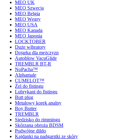
MEO UK
MEO Szwecja
MEO Belgia
MEO Węgry
MEO USA
MEO Kanada
MEO Japonia
LOCKTOBER
Duże wibratory
Dojarka dla mężczyzn
Autoblow VacuGlide
TREMBLR BT-R
NoPacha™
Alphamale
CUMELOT™
Żel do fistingu
Lubrykant do fistingu
Butt plug
Metalowy korek analny
Boy Butter
TREMBLR
Siedzisko do rimmingu
Skórzana obroża BDSM
Podwójne dildo
Kajdanki na nadgarstki ze skóry