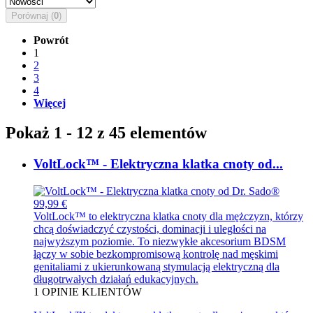
Porównaj (
0
)
Powrót
1
2
3
4
Więcej
Pokaż 1 - 12 z 45 elementów
VoltLock™ - Elektryczna klatka cnoty od...
99,99 €
VoltLock™ to elektryczna klatka cnoty dla mężczyzn, którzy
chcą doświadczyć czystości, dominacji i uległości na
najwyższym poziomie. To niezwykłe akcesorium BDSM
łączy w sobie bezkompromisową kontrolę nad męskimi
genitaliami z ukierunkowaną stymulacją elektryczną dla
długotrwałych działań edukacyjnych.
1
OPINIE KLIENTÓW