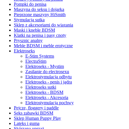
Pompki do penisa
Maszyna do seksu i dojarka
Pieprzone maszyny HiSmith
Stymulacja sutka
Sklep z akcesoriami do wiązania
Maski i kneble BDSM
Klatki na penisa i pasy cnoty
Prysznic analny
Meble BDSM i meble erotyczne
Elektroseks
E-Stim Systems
ElectraStim
Elektroseks - Mystim
Zasilanie do electrosexu
Elektrostymulacja odbytu
Elektroseks - penis i jądra
Elektroseks sutki
Elektroseks - BDSM
Elektroseks - Akcesoria
Elektrostymulacja pochwy
Pejcze, floggery i paddle
Seks zabawki BDSM
Sklep Human Puppy Play
Lateks i guma
Skórzana uprząż