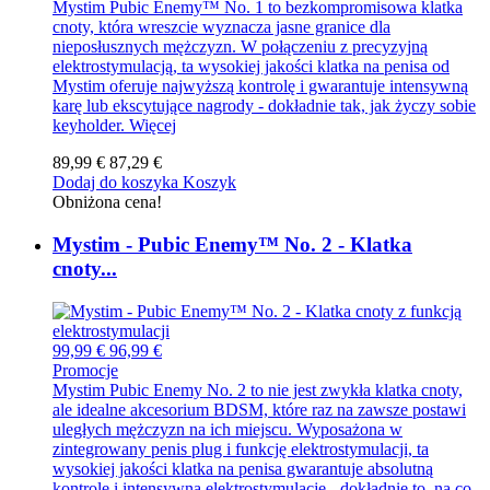
Mystim Pubic Enemy™ No. 1 to bezkompromisowa klatka
cnoty, która wreszcie wyznacza jasne granice dla
nieposłusznych mężczyzn. W połączeniu z precyzyjną
elektrostymulacją, ta wysokiej jakości klatka na penisa od
Mystim oferuje najwyższą kontrolę i gwarantuje intensywną
karę lub ekscytujące nagrody - dokładnie tak, jak życzy sobie
keyholder.
Więcej
89,99 €
87,29 €
Dodaj do koszyka
Koszyk
Obniżona cena!
Mystim - Pubic Enemy™ No. 2 - Klatka
cnoty...
99,99 €
96,99 €
Promocje
Mystim Pubic Enemy No. 2 to nie jest zwykła klatka cnoty,
ale idealne akcesorium BDSM, które raz na zawsze postawi
uległych mężczyzn na ich miejscu. Wyposażona w
zintegrowany penis plug i funkcję elektrostymulacji, ta
wysokiej jakości klatka na penisa gwarantuje absolutną
kontrolę i intensywną elektrostymulację - dokładnie to, na co