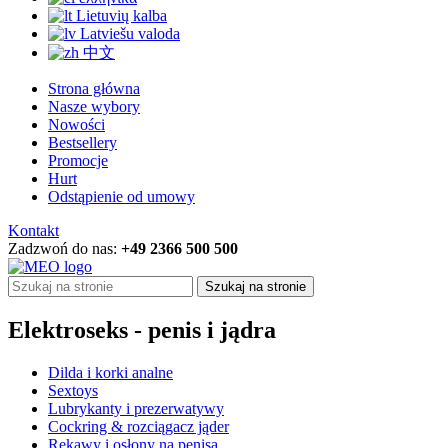
Lietuvių kalba
Latviešu valoda
中文
Strona główna
Nasze wybory
Nowości
Bestsellery
Promocje
Hurt
Odstąpienie od umowy
Kontakt
Zadzwoń do nas:
+49 2366 500 500
Szukaj na stronie
Elektroseks - penis i jądra
Dilda i korki analne
Sextoys
Lubrykanty i prezerwatywy
Cockring & rozciągacz jąder
Rękawy i osłony na penisa