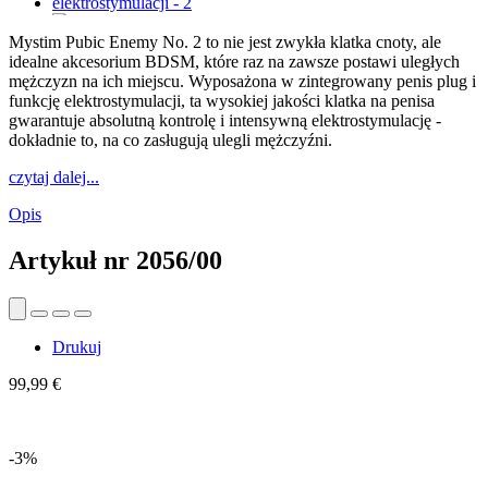
Mystim Pubic Enemy No. 2 to nie jest zwykła klatka cnoty, ale
idealne akcesorium BDSM, które raz na zawsze postawi uległych
mężczyzn na ich miejscu. Wyposażona w zintegrowany penis plug i
funkcję elektrostymulacji, ta wysokiej jakości klatka na penisa
gwarantuje absolutną kontrolę i intensywną elektrostymulację -
dokładnie to, na co zasługują ulegli mężczyźni.
czytaj dalej...
Opis
Artykuł nr
2056/00
Drukuj
99,99 €
-3%