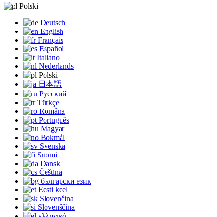
Polski
Deutsch
English
Français
Español
Italiano
Nederlands
Polski
日本語
Русский
Türkçe
Română
Português
Magyar
Bokmål
Svenska
Suomi
Dansk
Čeština
български език
Eesti keel
Slovenčina
Slovenščina
ελληνικά