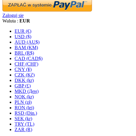
Zaloguj się
Waluta :
EUR
EUR (€)
USD ($)
AUD (AU$)
BAM (KM)
BRL (R$)
CAD (CAD$)
CHF (CHF)
CNY (¥)
CZK (Kč)
DKK (kr)
GBP (£)
MKD (Ден)
NOK (kr)
PLN (zł)
RON (lei)
RSD (Din.)
SEK (kr)
TRY (TL)
ZAR (R)