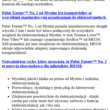
kontrola dla każdego keyholdera.
Pubic Enemy™ No. 2 od Mystim jest kompatybilny ze
wszystkimi standardowymi urządzeniami do elektrostymulacji.
Pubic Enemy™ No. 2 od Mystim posiada ustandaryzowane okrągłe
wtyczki 2 mm i może być łatwo podłączony do wszystkich
urządzeń do elektrostymulacji Mystim, w tym Tension Lover™,
Pure Vibes™ lub znanego i popularnego SexBox™ od MEO®.
Jeśli posiadasz już inne urządzenie do elektrostymulacji, MEO®
oferuje odpowiednie adaptery zapewniające doskonałą
kompatybilność.
Najważniejsze cechy, które sprawiają, że Pubic Enemy™ No. 2
to pozycja obowiązkowa dla miłośników BDSM:
Wysokiej jakości klatka na penisa od Mystim z unikalną
elektrostymulacją.
Przewodzący, stymulujący penis plug do intensywnej
elektrostymulacji.
Zdejmowane powierzchnie do elektrostymulacji - dzięki
czemu pas cnoty może być używany zarówno z funkcją
elektrostymulacji, jak i bez niej.
Klatkę na penisa można dostosować pod względem długości i