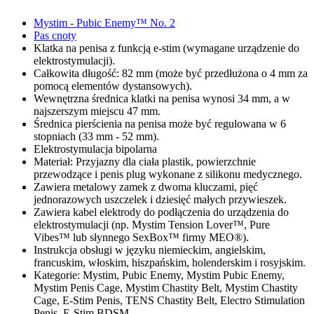
Mystim - Pubic Enemy™ No. 2
Pas cnoty
Klatka na penisa z funkcją e-stim (wymagane urządzenie do
elektrostymulacji).
Całkowita długość: 82 mm (może być przedłużona o 4 mm za
pomocą elementów dystansowych).
Wewnętrzna średnica klatki na penisa wynosi 34 mm, a w
najszerszym miejscu 47 mm.
Średnica pierścienia na penisa może być regulowana w 6
stopniach (33 mm - 52 mm).
Elektrostymulacja bipolarna
Materiał: Przyjazny dla ciała plastik, powierzchnie
przewodzące i penis plug wykonane z silikonu medycznego.
Zawiera metalowy zamek z dwoma kluczami, pięć
jednorazowych uszczelek i dziesięć małych przywieszek.
Zawiera kabel elektrody do podłączenia do urządzenia do
elektrostymulacji (np. Mystim Tension Lover™, Pure
Vibes™ lub słynnego SexBox™ firmy MEO®).
Instrukcja obsługi w języku niemieckim, angielskim,
francuskim, włoskim, hiszpańskim, holenderskim i rosyjskim.
Kategorie: Mystim, Pubic Enemy, Mystim Pubic Enemy,
Mystim Penis Cage, Mystim Chastity Belt, Mystim Chastity
Cage, E-Stim Penis, TENS Chastity Belt, Electro Stimulation
Penis, E-Stim BDSM