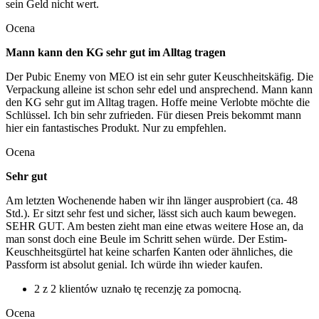
sein Geld nicht wert.
Ocena
Mann kann den KG sehr gut im Alltag tragen
Der Pubic Enemy von MEO ist ein sehr guter Keuschheitskäfig. Die
Verpackung alleine ist schon sehr edel und ansprechend. Mann kann
den KG sehr gut im Alltag tragen. Hoffe meine Verlobte möchte die
Schlüssel. Ich bin sehr zufrieden. Für diesen Preis bekommt mann
hier ein fantastisches Produkt. Nur zu empfehlen.
Ocena
Sehr gut
Am letzten Wochenende haben wir ihn länger ausprobiert (ca. 48
Std.). Er sitzt sehr fest und sicher, lässt sich auch kaum bewegen.
SEHR GUT. Am besten zieht man eine etwas weitere Hose an, da
man sonst doch eine Beule im Schritt sehen würde. Der Estim-
Keuschheitsgürtel hat keine scharfen Kanten oder ähnliches, die
Passform ist absolut genial. Ich würde ihn wieder kaufen.
2 z 2 klientów uznało tę recenzję za pomocną.
Ocena