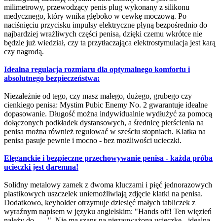
milimetrowy, przewodzący penis plug wykonany z silikonu
medycznego, który wnika głęboko w cewkę moczową. Po
naciśnięciu przycisku impulsy elektryczne płyną bezpośrednio do
najbardziej wrażliwych części penisa, dzięki czemu wkrótce nie
będzie już wiedział, czy ta przytłaczająca elektrostymulacja jest karą
czy nagrodą.
Idealna regulacja rozmiaru dla optymalnego komfortu i
absolutnego bezpieczeństwa:
Niezależnie od tego, czy masz małego, dużego, grubego czy
cienkiego penisa: Mystim Pubic Enemy No. 2 gwarantuje idealne
dopasowanie. Długość można indywidualnie wydłużyć za pomocą
dołączonych podkładek dystansowych, a średnicę pierścienia na
penisa można również regulować w sześciu stopniach. Klatka na
penisa pasuje pewnie i mocno - bez możliwości ucieczki.
Eleganckie i bezpieczne przechowywanie penisa - każda próba
ucieczki jest daremna!
Solidny metalowy zamek z dwoma kluczami i pięć jednorazowych
plastikowych uszczelek uniemożliwiają zdjęcie klatki na penisa.
Dodatkowo, keyholder otrzymuje dziesięć małych tabliczek z
wyraźnym napisem w języku angielskim: "Hands off! Ten więzień
należy do ___". Nie ma szans na niezauważoną ucieczkę - idealna