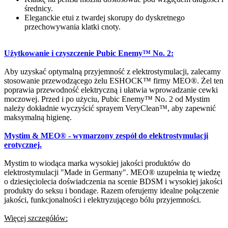
średnicy.
Eleganckie etui z twardej skorupy do dyskretnego
przechowywania klatki cnoty.
Użytkowanie i czyszczenie Pubic Enemy™ No. 2:
Aby uzyskać optymalną przyjemność z elektrostymulacji, zalecamy
stosowanie przewodzącego żelu ESHOCK™ firmy MEO®. Żel ten
poprawia przewodność elektryczną i ułatwia wprowadzanie cewki
moczowej. Przed i po użyciu, Pubic Enemy™ No. 2 od Mystim
należy dokładnie wyczyścić sprayem VeryClean™, aby zapewnić
maksymalną higienę.
Mystim & MEO® - wymarzony zespół do elektrostymulacji
erotycznej.
Mystim to wiodąca marka wysokiej jakości produktów do
elektrostymulacji "Made in Germany". MEO® uzupełnia tę wiedzę
o dziesięciolecia doświadczenia na scenie BDSM i wysokiej jakości
produkty do seksu i bondage. Razem oferujemy idealne połączenie
jakości, funkcjonalności i elektryzującego bólu przyjemności.
Więcej szczegółów: