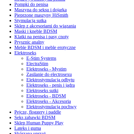
Pompki do penisa
Maszyna do seksu i dojarka
Pieprzone maszyny HiSmith
Stymulacja sutka
Sklep z akcesoriami do wiązania
Maski i kneble BDSM
Klatki na penisa i pasy cnoty
Prysznic analny
Meble BDSM i meble erotyczne
Elektroseks
E-Stim Systems
ElectraStim
Elektroseks - Mystim
Zasilanie do electrosexu
Elektrostymulacja odbytu
Elektroseks - penis i jądra
Elektroseks sutki
Elektroseks - BDSM
Elektroseks - Akcesoria
Elektrostymulacja pochwy
Pejcze, floggery i paddle
Seks zabawki BDSM
Sklep Human Puppy Play
Lateks i guma
Skórzana uprząż