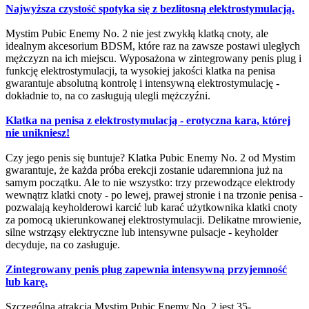
Najwyższa czystość spotyka się z bezlitosną elektrostymulacją.
Mystim Pubic Enemy No. 2 nie jest zwykłą klatką cnoty, ale
idealnym akcesorium BDSM, które raz na zawsze postawi uległych
mężczyzn na ich miejscu. Wyposażona w zintegrowany penis plug i
funkcję elektrostymulacji, ta wysokiej jakości klatka na penisa
gwarantuje absolutną kontrolę i intensywną elektrostymulację -
dokładnie to, na co zasługują ulegli mężczyźni.
Klatka na penisa z elektrostymulacją - erotyczna kara, której
nie unikniesz!
Czy jego penis się buntuje? Klatka Pubic Enemy No. 2 od Mystim
gwarantuje, że każda próba erekcji zostanie udaremniona już na
samym początku. Ale to nie wszystko: trzy przewodzące elektrody
wewnątrz klatki cnoty - po lewej, prawej stronie i na trzonie penisa -
pozwalają keyholderowi karcić lub karać użytkownika klatki cnoty
za pomocą ukierunkowanej elektrostymulacji. Delikatne mrowienie,
silne wstrząsy elektryczne lub intensywne pulsacje - keyholder
decyduje, na co zasługuje.
Zintegrowany penis plug zapewnia intensywną przyjemność
lub karę.
Szczególną atrakcją Mystim Pubic Enemy No. 2 jest 35-