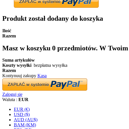
Produkt został dodany do koszyka
Ilość
Razem
Masz w koszyku
0
przedmiotów.
W Twoim k
Suma artykułów
Koszty wysyłki
bezpłatna wysyłka
Razem
Kontynuuj zakupy
Kasa
Zaloguj się
Waluta :
EUR
EUR (€)
USD ($)
AUD (AU$)
BAM (KM)