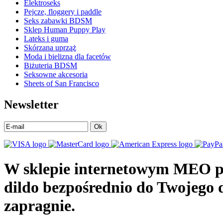
Elektroseks
Pejcze, floggery i paddle
Seks zabawki BDSM
Sklep Human Puppy Play
Lateks i guma
Skórzana uprząż
Moda i bielizna dla facetów
Biżuteria BDSM
Seksowne akcesoria
Sheets of San Francisco
Newsletter
Ok
W sklepie internetowym MEO pr
dildo bezpośrednio do Twojego
zapragnie.