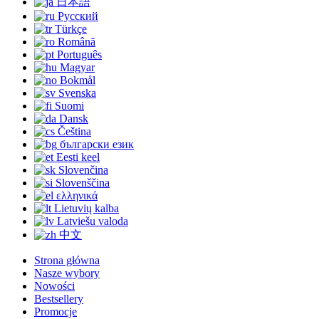
日本語
Русский
Türkçe
Română
Português
Magyar
Bokmål
Svenska
Suomi
Dansk
Čeština
български език
Eesti keel
Slovenčina
Slovenščina
ελληνικά
Lietuvių kalba
Latviešu valoda
中文
Strona główna
Nasze wybory
Nowości
Bestsellery
Promocje