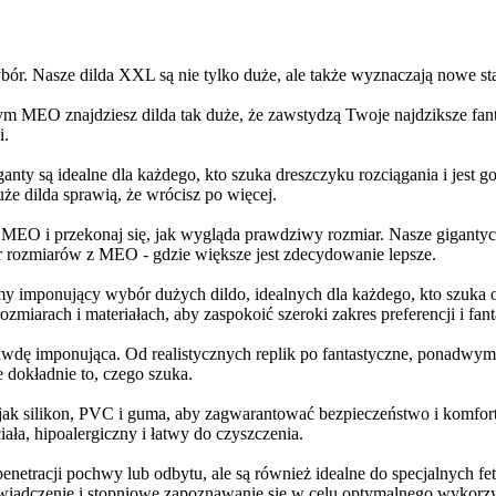
 wybór. Nasze dilda XXL są nie tylko duże, ale także wyznaczają nowe s
m MEO znajdziesz dilda tak duże, że zawstydzą Twoje najdziksze fan
i.
y są idealne dla każdego, kto szuka dreszczyku rozciągania i jest go
że dilda sprawią, że wrócisz po więcej.
MEO i przekonaj się, jak wygląda prawdziwy rozmiar. Nasze gigantyczn
er rozmiarów z MEO - gdzie większe jest zdecydowanie lepsze.
imponujący wybór dużych dildo, idealnych dla każdego, kto szuka os
rozmiarach i materiałach, aby zaspokoić szeroki zakres preferencji i f
awdę imponująca. Od realistycznych replik po fantastyczne, ponadw
 dokładnie to, czego szuka.
 jak silikon, PVC i guma, aby zagwarantować bezpieczeństwo i komfor
iała, hipoalergiczny i łatwy do czyszczenia.
penetracji pochwy lub odbytu, ale są również idealne do specjalnych 
świadczenie i stopniowe zapoznawanie się w celu optymalnego wykorzy