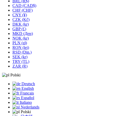
BRL (R$)
CAD (CAD$)
CHF (CHF)
CNY (¥)
CZK (Kč)
DKK (kr)
GBP (£)
MKD (Ден)
NOK (kr)
PLN (zł)
RON (lei)
RSD (Din.)
SEK (kr)
TRY (TL)
ZAR (R)
Polski
Deutsch
English
Français
Español
Italiano
Nederlands
Polski