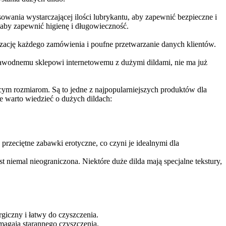
owania wystarczającej ilości lubrykantu, aby zapewnić bezpieczne i
aby zapewnić higienę i długowieczność.
lizację każdego zamówienia i poufne przetwarzanie danych klientów.
zawodnemu sklepowi internetowemu z dużymi dildami, nie ma już
ącym rozmiarom. Są to jedne z najpopularniejszych produktów dla
e warto wiedzieć o dużych dildach:
 przeciętne zabawki erotyczne, co czyni je idealnymi dla
st niemal nieograniczona. Niektóre duże dilda mają specjalne tekstury,
rgiczny i łatwy do czyszczenia.
magają starannego czyszczenia.