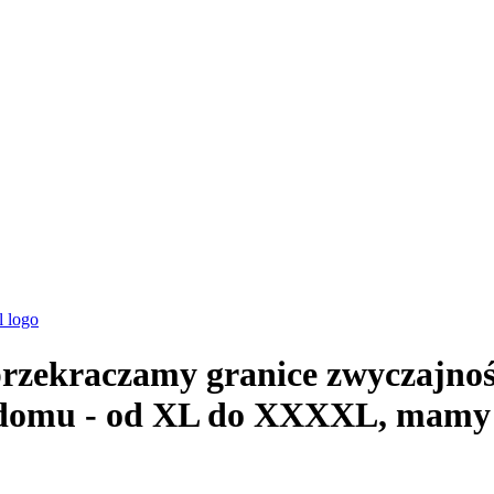
zekraczamy granice zwyczajnośc
 domu - od XL do XXXXL, mamy 