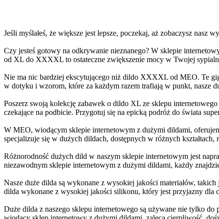
Jeśli myślałeś, że większe jest lepsze, poczekaj, aż zobaczysz nasz
Czy jesteś gotowy na odkrywanie nieznanego? W sklepie internetowy
od XL do XXXXL to ostateczne zwiększenie mocy w Twojej sypialn
Nie ma nic bardziej ekscytującego niż dildo XXXXL od MEO. Te gigant
w dotyku i wzorom, które za każdym razem trafiają w punkt, nasze du
Poszerz swoją kolekcję zabawek o dildo XL ze sklepu internetowego 
czekające na podbicie. Przygotuj się na epicką podróż do świata sup
W MEO, wiodącym sklepie internetowym z dużymi dildami, oferujemy 
specjalizuje się w dużych dildach, dostępnych w różnych kształtach, 
Różnorodność dużych dild w naszym sklepie internetowym jest napr
niezawodnym sklepie internetowym z dużymi dildami, każdy znajdzie
Nasze duże dilda są wykonane z wysokiej jakości materiałów, takich
dilda wykonane z wysokiej jakości silikonu, który jest przyjazny dla c
Duże dilda z naszego sklepu internetowego są używane nie tylko do 
wiodący sklep internetowy z dużymi dildami, zaleca cierpliwość, do