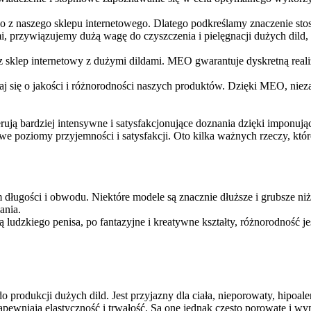
o z naszego sklepu internetowego. Dlatego podkreślamy znaczenie stos
 przywiązujemy dużą wagę do czyszczenia i pielęgnacji dużych dild, 
asz sklep internetowy z dużymi dildami. MEO gwarantuje dyskretną rea
j się o jakości i różnorodności naszych produktów. Dzięki MEO, nie
erują bardziej intensywne i satysfakcjonujące doznania dzięki imponuj
we poziomy przyjemności i satysfakcji. Oto kilka ważnych rzeczy, któr
 długości i obwodu. Niektóre modele są znacznie dłuższe i grubsze niż
ania.
 ludzkiego penisa, po fantazyjne i kreatywne kształty, różnorodność je
do produkcji dużych dild. Jest przyjazny dla ciała, nieporowaty, hipoale
pewniają elastyczność i trwałość. Są one jednak często porowate i wy