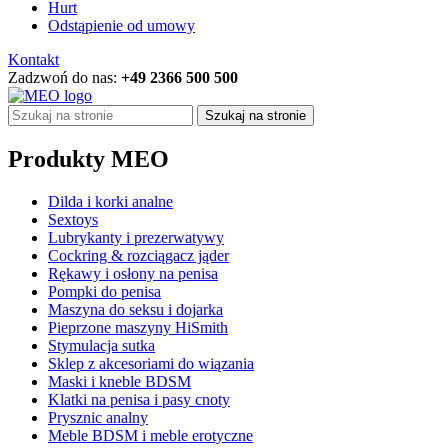
Hurt
Odstąpienie od umowy
Kontakt
Zadzwoń do nas:
+49 2366 500 500
Szukaj na stronie
Produkty MEO
Dilda i korki analne
Sextoys
Lubrykanty i prezerwatywy
Cockring & rozciągacz jąder
Rękawy i osłony na penisa
Pompki do penisa
Maszyna do seksu i dojarka
Pieprzone maszyny HiSmith
Stymulacja sutka
Sklep z akcesoriami do wiązania
Maski i kneble BDSM
Klatki na penisa i pasy cnoty
Prysznic analny
Meble BDSM i meble erotyczne