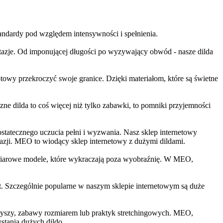
tandardy pod względem intensywności i spełnienia.
tazje. Od imponującej długości po wyzywający obwód - nasze dilda
towy przekroczyć swoje granice. Dzięki materiałom, które są świetne
e dilda to coś więcej niż tylko zabawki, to pomniki przyjemności
tatecznego uczucia pełni i wyzwania. Nasz sklep internetowy
antazji. MEO to wiodący sklep internetowy z dużymi dildami.
ymiarowe modele, które wykraczają poza wyobraźnię. W MEO,
t. Szczególnie popularne w naszym sklepie internetowym są duże
fetyszy, zabawy rozmiarem lub praktyk stretchingowych. MEO,
stania dużych dildo.