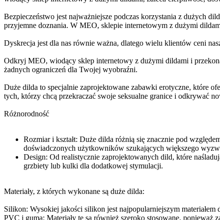
Bezpieczeństwo jest najważniejsze podczas korzystania z dużych dild
przyjemne doznania. W MEO, sklepie internetowym z dużymi dildami,
Dyskrecja jest dla nas równie ważna, dlatego wielu klientów ceni n
Odkryj MEO, wiodący sklep internetowy z dużymi dildami i przekona
żadnych ograniczeń dla Twojej wyobraźni.
Duże dilda to specjalnie zaprojektowane zabawki erotyczne, które of
tych, którzy chcą przekraczać swoje seksualne granice i odkrywać no
Różnorodność
Rozmiar i kształt: Duże dilda różnią się znacznie pod względem
doświadczonych użytkowników szukających większego wyzw
Design: Od realistycznie zaprojektowanych dild, które naśladują
grzbiety lub kulki dla dodatkowej stymulacji.
Materiały, z których wykonane są duże dilda:
Silikon: Wysokiej jakości silikon jest najpopularniejszym materiałem 
PVC i guma: Materiały te są również szeroko stosowane, ponieważ za