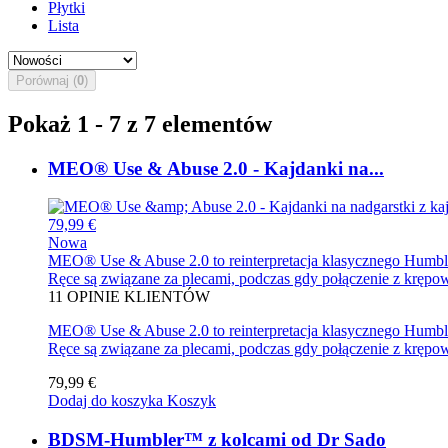
Płytki
Lista
Porównaj (
0
)
Pokaż 1 - 7 z 7 elementów
MEO® Use & Abuse 2.0 - Kajdanki na...
79,99 €
Nowa
MEO® Use & Abuse 2.0 to reinterpretacja klasycznego Humblera.
Ręce są związane za plecami, podczas gdy połączenie z krępo
11
OPINIE KLIENTÓW
MEO® Use & Abuse 2.0 to reinterpretacja klasycznego Humblera.
Ręce są związane za plecami, podczas gdy połączenie z kręp
79,99 €
Dodaj do koszyka
Koszyk
BDSM-Humbler™ z kolcami od Dr Sado