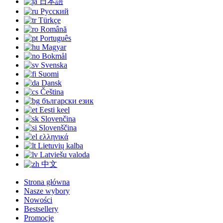
日本語
Русский
Türkçe
Română
Português
Magyar
Bokmål
Svenska
Suomi
Dansk
Čeština
български език
Eesti keel
Slovenčina
Slovenščina
ελληνικά
Lietuvių kalba
Latviešu valoda
中文
Strona główna
Nasze wybory
Nowości
Bestsellery
Promocje