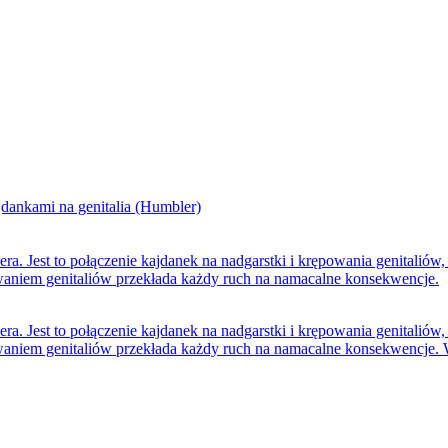
 Jest to połączenie kajdanek na nadgarstki i krępowania genitaliów, kt
waniem genitaliów przekłada każdy ruch na namacalne konsekwencje.
 Jest to połączenie kajdanek na nadgarstki i krępowania genitaliów, kt
owaniem genitaliów przekłada każdy ruch na namacalne konsekwencje.