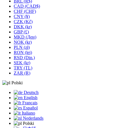
BRL (R$)
CAD (CAD$)
CHF (CHF)
CNY (¥)
CZK (Kč)
DKK (kr)
GBP (£)
MKD (Ден)
NOK (kr)
PLN (zł)
RON (lei)
RSD (Din.)
SEK (kr)
TRY (TL)
ZAR (R)
Polski
Deutsch
English
Français
Español
Italiano
Nederlands
Polski