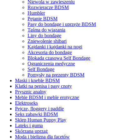
Niewola w zawieszeniu
Rozwieracze BDSM
Humbler
Pętanie BDSM
Pasy do bondage i uprzęże BDSM
Taśma do wiązania
Liny do bondage
Zniewolenie shibari
Kajdanki i kajdanki na nogi
Akcesoria do bondage
Blokada czasowa Self Bondage
Ograniczenia medyczne
Self Bondage
Pomysły na prezenty BDSM
Maski i kneble BDSM
Klatki na penisa i pasy cnoty
Prysznic analny
Meble BDSM i meble erotyczne
Elektroseks
Pejcze, floggery i paddle
Seks zabawki BDSM
Sklep Human Puppy Play
Lateks i guma
Skórzana uprząż
Moda i bielizna dla facetów