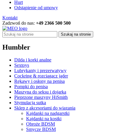
Hurt
Odstąpienie od umowy
Kontakt
Zadzwoń do nas:
+49 2366 500 500
Szukaj na stronie
Humbler
Dilda i korki analne
Sextoys
Lubrykanty i prezerwatywy
Cockring & rozciągacz jąder
Rękawy i osłony na penisa
Pompki do penisa
Maszyna do seksu i dojarka
Pieprzone maszyny HiSmith
Stymulacja sutka
Sklep z akcesoriami do wiązania
Kajdanki na nadgarstki
Kajdanki na kostki
Obroże BDSM
Smycze BDSM