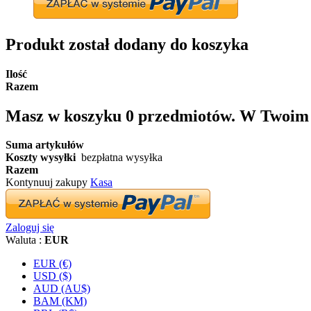
Produkt został dodany do koszyka
Ilość
Razem
Masz w koszyku
0
przedmiotów.
W Twoim k
Suma artykułów
Koszty wysyłki
bezpłatna wysyłka
Razem
Kontynuuj zakupy
Kasa
Zaloguj się
Waluta :
EUR
EUR (€)
USD ($)
AUD (AU$)
BAM (KM)