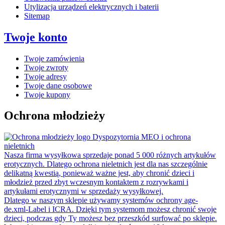
Utylizacja urządzeń elektrycznych i baterii
Sitemap
Twoje konto
Twoje zamówienia
Twoje zwroty
Twoje adresy
Twoje dane osobowe
Twoje kupony
Ochrona młodzieży
Dyspozytornia MEO i ochrona
nieletnich
Nasza firma wysyłkowa sprzedaje ponad 5 000 różnych artykułów
erotycznych. Dlatego ochrona nieletnich jest dla nas szczególnie
delikatną kwestią, ponieważ ważne jest, aby chronić dzieci i
młodzież przed zbyt wczesnym kontaktem z rozrywkami i
artykułami erotycznymi w sprzedaży wysyłkowej.
Dlatego w naszym sklepie używamy systemów ochrony age-
de.xml-Label i ICRA. Dzięki tym systemom możesz chronić swoje
dzieci, podczas gdy Ty możesz bez przeszkód surfować po sklepie.