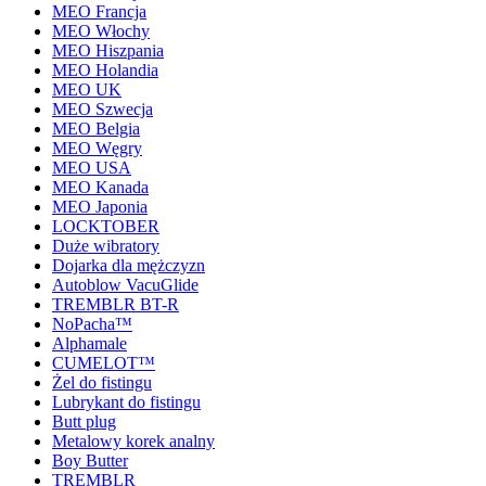
MEO Francja
MEO Włochy
MEO Hiszpania
MEO Holandia
MEO UK
MEO Szwecja
MEO Belgia
MEO Węgry
MEO USA
MEO Kanada
MEO Japonia
LOCKTOBER
Duże wibratory
Dojarka dla mężczyzn
Autoblow VacuGlide
TREMBLR BT-R
NoPacha™
Alphamale
CUMELOT™
Żel do fistingu
Lubrykant do fistingu
Butt plug
Metalowy korek analny
Boy Butter
TREMBLR