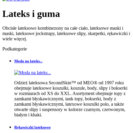
Lateks i guma
Obcisłe lateksowe kombinezony na całe ciało, lateksowe maski i
maski, lateksowe jockstrapy, lateksowe slipy, skarpetki, rękawiczki i
wiele więcej.
Podkategorie
Moda na lateks...
Odzież lateksowa SecondSkin™ od MEO® od 1997 roku
obejmuje lateksowe koszulki, koszule, body, slipy i bokserki
w rozmiarach od XS do XXL. Asortyment obejmuje topy z
zamkami błyskawicznymi, tank topy, bokserki, body z
zamkami błyskawicznymi, latexowe koszulki polo, a także
otwarte slipy i suspensory w kolorze czarnym, czerwonym,
białym i khaki.
Rękawiczki lateksowe