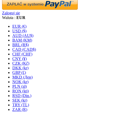
Zaloguj się
Waluta :
EUR
EUR (€)
USD ($)
AUD (AU$)
BAM (KM)
BRL (R$)
CAD (CAD$)
CHF (CHF)
CNY (¥)
CZK (Kč)
DKK (kr)
GBP (£)
MKD (Ден)
NOK (kr)
PLN (zł)
RON (lei)
RSD (Din.)
SEK (kr)
TRY (TL)
ZAR (R)