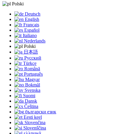
Polski
Deutsch
English
Français
Español
Italiano
Nederlands
Polski
日本語
Русский
Türkçe
Română
Português
Magyar
Bokmål
Svenska
Suomi
Dansk
Čeština
български език
Eesti keel
Slovenčina
Slovenščina
ελληνικά