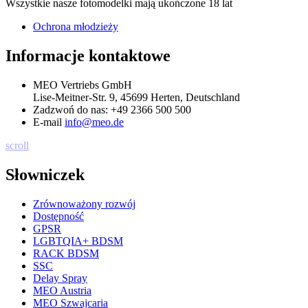
Wszystkie nasze fotomodelki mają ukończone 18 lat
Ochrona młodzieży
Informacje kontaktowe
MEO Vertriebs GmbH
Lise-Meitner-Str. 9, 45699 Herten, Deutschland
Zadzwoń do nas:
+49 2366 500 500
E-mail
info@meo.de
scroll
Słowniczek
Zrównoważony rozwój
Dostępność
GPSR
LGBTQIA+ BDSM
RACK BDSM
SSC
Delay Spray
MEO Austria
MEO Szwajcaria