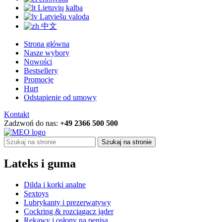
Lietuvių kalba
Latviešu valoda
中文
Strona główna
Nasze wybory
Nowości
Bestsellery
Promocje
Hurt
Odstąpienie od umowy
Kontakt
Zadzwoń do nas:
+49 2366 500 500
Szukaj na stronie
Lateks i guma
Dilda i korki analne
Sextoys
Lubrykanty i prezerwatywy
Cockring & rozciągacz jąder
Rękawy i osłony na penisa