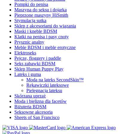
Pompki do penisa
Maszyna do seksu i dojarka
Pieprzone maszyny HiSmith
Stymulacja sutka
Sklep z akcesoriami do wiązania
Maski i kneble BDSM
Klatki na penisa i pasy cnoty
Prysznic analny
Meble BDSM i meble erotyczne
Elektroseks
Pejcze, floggery i paddle
Seks zabawki BDSM
Sklep Human Puppy Play
Lateks i guma
Moda na lateks SecondSkin™
Rękawiczki lateksowe
Pielęgnacja lateksu
Skórzana uprząż
Moda i bielizna dla facetów
Biżuteria BDSM
Seksowne akcesoria
Sheets of San Francisco