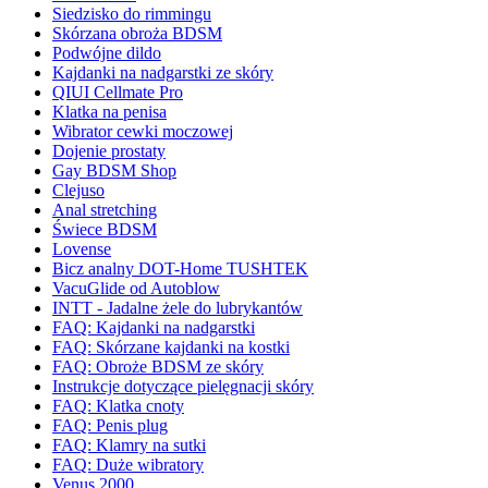
Siedzisko do rimmingu
Skórzana obroża BDSM
Podwójne dildo
Kajdanki na nadgarstki ze skóry
QIUI Cellmate Pro
Klatka na penisa
Wibrator cewki moczowej
Dojenie prostaty
Gay BDSM Shop
Clejuso
Anal stretching
Świece BDSM
Lovense
Bicz analny DOT-Home TUSHTEK
VacuGlide od Autoblow
INTT - Jadalne żele do lubrykantów
FAQ: Kajdanki na nadgarstki
FAQ: Skórzane kajdanki na kostki
FAQ: Obroże BDSM ze skóry
Instrukcje dotyczące pielęgnacji skóry
FAQ: Klatka cnoty
FAQ: Penis plug
FAQ: Klamry na sutki
FAQ: Duże wibratory
Venus 2000