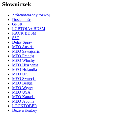
Słowniczek
Zrównoważony rozwój
Dostępność
GPSR
LGBTQIA+ BDSM
RACK BDSM
SSC
Delay Spray
MEO Austria
MEO Szwajcaria
MEO Francja
MEO Włochy
MEO Hiszpania
MEO Holandia
MEO UK
MEO Szwecja
MEO Belgia
MEO Węgry
MEO USA
MEO Kanada
MEO Japonia
LOCKTOBER
Duże wibratory