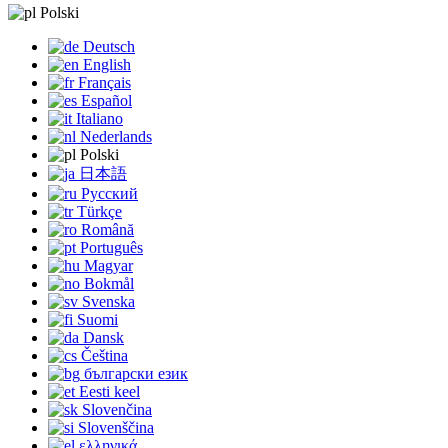
Polski
Deutsch
English
Français
Español
Italiano
Nederlands
Polski
日本語
Русский
Türkçe
Română
Português
Magyar
Bokmål
Svenska
Suomi
Dansk
Čeština
български език
Eesti keel
Slovenčina
Slovenščina
ελληνικά