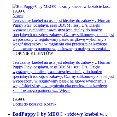
19,99 €
Nowa
Ten czarny knebel na usta jest idealny do zabawy z Human
Puppy Play, cosplayu, sesji BDSM i sesji D/s. Dzięki
wyraźnej symbolice psa-mistrza jest idealny do bardzo
specjalnych rodzajów zabawy. Czarny silikonowy knebel jest
wyposażony w regulowany pasek na głowę wykonany z
wegańskiej skóry i w mgnieniu oka przekształca każdego
zbuntowanego partnera w posłusznego małego szczeniaka.
5
OPINIE KLIENTÓW
Ten czarny knebel na usta jest idealny do zabawy z Human
Puppy Play, cosplayu, sesji BDSM i sesji D/s. Dzięki
wyraźnej symbolice psa-mistrza jest idealny do bardzo
specjalnych rodzajów zabawy. Czarny silikonowy knebel jest
wyposażony w regulowany pasek na głowę wykonany z
wegańskiej skóry i w mgnieniu oka przekształca każdego
zbuntowanego partnera w...
Więcej
19,99 €
Dodaj do koszyka
Koszyk
BadPuppy® by MEO® - różowy knebel w...