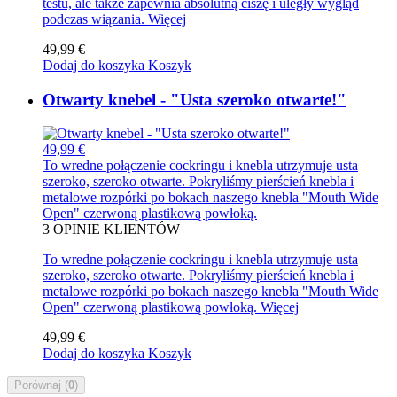
testu, ale także zapewnia absolutną ciszę i uległy wygląd
podczas wiązania.
Więcej
49,99 €
Dodaj do koszyka
Koszyk
Otwarty knebel - "Usta szeroko otwarte!"
49,99 €
To wredne połączenie cockringu i knebla utrzymuje usta
szeroko, szeroko otwarte. Pokryliśmy pierścień knebla i
metalowe rozpórki po bokach naszego knebla "Mouth Wide
Open" czerwoną plastikową powłoką.
3
OPINIE KLIENTÓW
To wredne połączenie cockringu i knebla utrzymuje usta
szeroko, szeroko otwarte. Pokryliśmy pierścień knebla i
metalowe rozpórki po bokach naszego knebla "Mouth Wide
Open" czerwoną plastikową powłoką.
Więcej
49,99 €
Dodaj do koszyka
Koszyk
Porównaj (
0
)