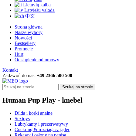
Lietuvių kalba
Latviešu valoda
中文
Strona główna
Nasze wybory
Nowości
Bestsellery
Promocje
Hurt
Odstąpienie od umowy
Kontakt
Zadzwoń do nas:
+49 2366 500 500
Szukaj na stronie
Human Pup Play - knebel
Dilda i korki analne
Sextoys
Lubrykanty i prezerwatywy
Cockring & rozciągacz jąder
Rękawy i osłony na penisa