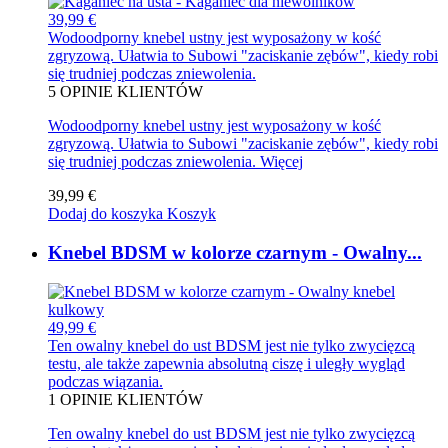
39,99 €
Wodoodporny knebel ustny jest wyposażony w kość
zgryzową. Ułatwia to Subowi "zaciskanie zębów", kiedy robi
się trudniej podczas zniewolenia.
5
OPINIE KLIENTÓW
Wodoodporny knebel ustny jest wyposażony w kość
zgryzową. Ułatwia to Subowi "zaciskanie zębów", kiedy robi
się trudniej podczas zniewolenia.
Więcej
39,99 €
Dodaj do koszyka
Koszyk
Knebel BDSM w kolorze czarnym - Owalny...
49,99 €
Ten owalny knebel do ust BDSM jest nie tylko zwycięzcą
testu, ale także zapewnia absolutną ciszę i uległy wygląd
podczas wiązania.
1
OPINIE KLIENTÓW
Ten owalny knebel do ust BDSM jest nie tylko zwycięzcą