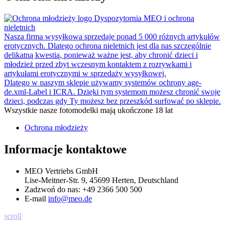
Dyspozytornia MEO i ochrona
nieletnich
Nasza firma wysyłkowa sprzedaje ponad 5 000 różnych artykułów
erotycznych. Dlatego ochrona nieletnich jest dla nas szczególnie
delikatną kwestią, ponieważ ważne jest, aby chronić dzieci i
młodzież przed zbyt wczesnym kontaktem z rozrywkami i
artykułami erotycznymi w sprzedaży wysyłkowej.
Dlatego w naszym sklepie używamy systemów ochrony age-
de.xml-Label i ICRA. Dzięki tym systemom możesz chronić swoje
dzieci, podczas gdy Ty możesz bez przeszkód surfować po sklepie.
Wszystkie nasze fotomodelki mają ukończone 18 lat
Ochrona młodzieży
Informacje kontaktowe
MEO Vertriebs GmbH
Lise-Meitner-Str. 9, 45699 Herten, Deutschland
Zadzwoń do nas:
+49 2366 500 500
E-mail
info@meo.de
scroll