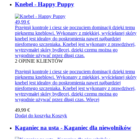
Knebel - Happy Puppy
49,99 €
Przejmij kontrolę i ciesz się poczuciem dominacji dzięki temu
pięknemu kneblowi. Wykonany z miękkiej, wyściełanej skóry
knebel jest idealny do poskromienia nawet najbardziej
niesfornego szczeniaka. Knebel jest wykonany z prawdziwej,
wytrzymałej skóry bydlęcej, dzięki czemu można go
wygodnie używać przez długi czas.
2
OPINIE KLIENTÓW
Przejmij kontrolę i ciesz się poczuciem dominacji dzięki temu
pięknemu kneblowi. Wykonany z miękkiej, wyściełanej skóry
knebel jest idealny do poskromienia nawet najbardziej
niesfornego szczeniaka. Knebel jest wykonany z prawdziwej,
wytrzymałej skóry bydlęcej, dzięki czemu można go
wygodnie używać przez długi czas.
Więcej
49,99 €
Dodaj do koszyka
Koszyk
Kaganiec na usta - Kaganiec dla niewolników