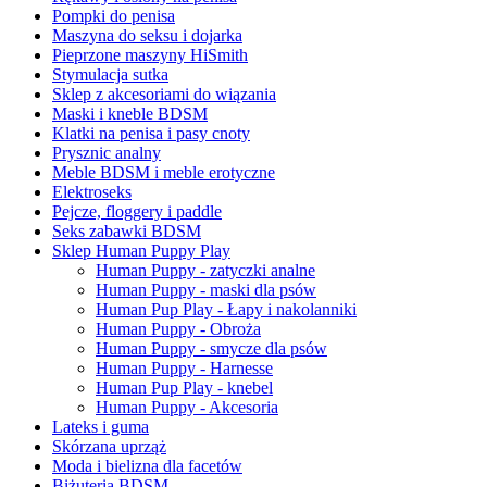
Pompki do penisa
Maszyna do seksu i dojarka
Pieprzone maszyny HiSmith
Stymulacja sutka
Sklep z akcesoriami do wiązania
Maski i kneble BDSM
Klatki na penisa i pasy cnoty
Prysznic analny
Meble BDSM i meble erotyczne
Elektroseks
Pejcze, floggery i paddle
Seks zabawki BDSM
Sklep Human Puppy Play
Human Puppy - zatyczki analne
Human Puppy - maski dla psów
Human Pup Play - Łapy i nakolanniki
Human Puppy - Obroża
Human Puppy - smycze dla psów
Human Puppy - Harnesse
Human Pup Play - knebel
Human Puppy - Akcesoria
Lateks i guma
Skórzana uprząż
Moda i bielizna dla facetów
Biżuteria BDSM