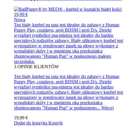
19,99 €
Nowa
Ten biały knebel na usta jest idealny do zabawy z Human
Puppy Play, cosplayu, sesji BDSM i sesji D/s. Dzięki
wyraźnej symbolice psa-mistrza jest idealny do bardzo
specjalnych rodzajów zabawy. Biały silikonowy knebel jest
wyposażony w regulowany pasek na głowę wykonany z
wegańskiej skóry i w mgnieniu oka przekształca
zbuntowanego "Human Pup" w posłusznego małego
szczeniaka.
3
OPINIE KLIENTÓW
Ten biały knebel na usta jest idealny do zabawy z Human
Puppy Play, cosplayu, sesji BDSM i sesji D/s. Dzięki
wyraźnej symbolice psa-mistrza jest idealny do bardzo
specjalnych rodzajów zabawy. Biały silikonowy knebel jest
wyposażony w regulowany pasek na głowę wykonany z
wegańskiej skóry i w mgnieniu oka przekształca
zbuntowanego "Human Pup" w posłusznego...
Więcej
19,99 €
Dodaj do koszyka
Koszyk