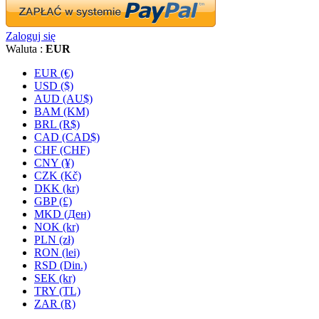
Zaloguj się
Waluta :
EUR
EUR (€)
USD ($)
AUD (AU$)
BAM (KM)
BRL (R$)
CAD (CAD$)
CHF (CHF)
CNY (¥)
CZK (Kč)
DKK (kr)
GBP (£)
MKD (Ден)
NOK (kr)
PLN (zł)
RON (lei)
RSD (Din.)
SEK (kr)
TRY (TL)
ZAR (R)