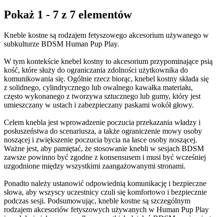
Pokaż 1 - 7 z 7 elementów
Kneble kostne są rodzajem fetyszowego akcesorium używanego w
subkulturze BDSM Human Pup Play.
W tym kontekście knebel kostny to akcesorium przypominające psią
kość, które służy do ograniczania zdolności użytkownika do
komunikowania się. Ogólnie rzecz biorąc, knebel kostny składa się
z solidnego, cylindrycznego lub owalnego kawałka materiału,
często wykonanego z tworzywa sztucznego lub gumy, który jest
umieszczany w ustach i zabezpieczany paskami wokół głowy.
Celem knebla jest wprowadzenie poczucia przekazania władzy i
posłuszeństwa do scenariusza, a także ograniczenie mowy osoby
noszącej i zwiększenie poczucia bycia na łasce osoby noszącej.
Ważne jest, aby pamiętać, że stosowanie knebli w sesjach BDSM
zawsze powinno być zgodne z konsensusem i musi być wcześniej
uzgodnione między wszystkimi zaangażowanymi stronami.
Ponadto należy ustanowić odpowiednią komunikację i bezpieczne
słowa, aby wszyscy uczestnicy czuli się komfortowo i bezpiecznie
podczas sesji. Podsumowując, kneble kostne są szczególnym
rodzajem akcesoriów fetyszowych używanych w Human Pup Play