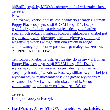
19,99 €
Nowa
Ten różowy knebel na usta jest idealny do zabawy z Human
Puppy Play, cosplayu, sesji BDSM i sesji D/s. Dzięki
wyraźnej symbolice psa-mistrza jest idealny do bardzo
specjalnych rodzajów zabaw. Różowy silikonowy knebel jest
wyposażony w regulowany pasek na głowę wykonany z
wegańskiej skóry i w mgnieniu oka zmieni każdego
zbuntowanego partnera w posłusznego małego szczeniaka.
2
OPINIE KLIENTÓW
Ten różowy knebel na usta jest idealny do zabawy z Human
Puppy Play, cosplayu, sesji BDSM i sesji D/s. Dzięki
wyraźnej symbolice psa-mistrza jest idealny do bardzo
specjalnych rodzajów zabaw. Różowy silikonowy knebel jest
wyposażony w regulowany pasek na głowę wykonany z
wegańskiej skóry i w mgnieniu oka zmieni każdego
zbuntowanego partnera w posłusznego...
Więcej
19,99 €
Dodaj do koszyka
Koszyk
BadPuppy® by MEO® - knebel w kształcie...