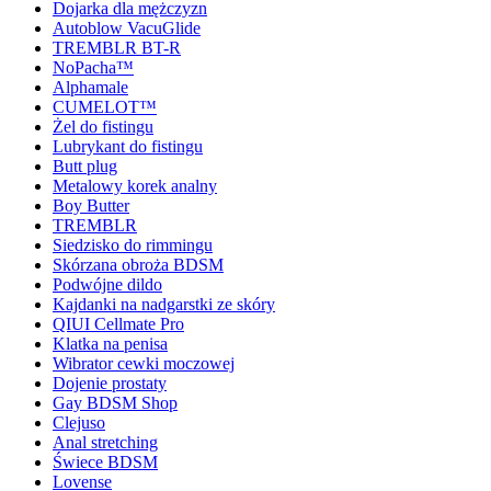
Dojarka dla mężczyzn
Autoblow VacuGlide
TREMBLR BT-R
NoPacha™
Alphamale
CUMELOT™
Żel do fistingu
Lubrykant do fistingu
Butt plug
Metalowy korek analny
Boy Butter
TREMBLR
Siedzisko do rimmingu
Skórzana obroża BDSM
Podwójne dildo
Kajdanki na nadgarstki ze skóry
QIUI Cellmate Pro
Klatka na penisa
Wibrator cewki moczowej
Dojenie prostaty
Gay BDSM Shop
Clejuso
Anal stretching
Świece BDSM
Lovense