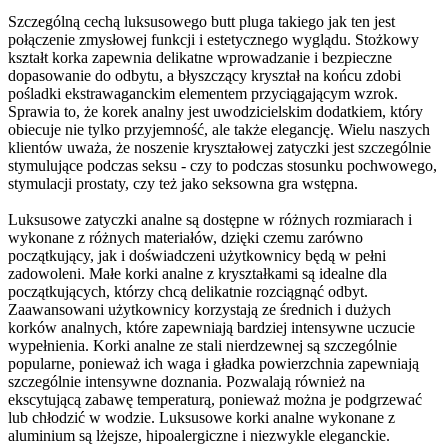
Szczególną cechą luksusowego butt pluga takiego jak ten jest
połączenie zmysłowej funkcji i estetycznego wyglądu. Stożkowy
kształt korka zapewnia delikatne wprowadzanie i bezpieczne
dopasowanie do odbytu, a błyszczący kryształ na końcu zdobi
pośladki ekstrawaganckim elementem przyciągającym wzrok.
Sprawia to, że korek analny jest uwodzicielskim dodatkiem, który
obiecuje nie tylko przyjemność, ale także elegancję. Wielu naszych
klientów uważa, że noszenie kryształowej zatyczki jest szczególnie
stymulujące podczas seksu - czy to podczas stosunku pochwowego,
stymulacji prostaty, czy też jako seksowna gra wstępna.
Luksusowe zatyczki analne są dostępne w różnych rozmiarach i
wykonane z różnych materiałów, dzięki czemu zarówno
początkujący, jak i doświadczeni użytkownicy będą w pełni
zadowoleni. Małe korki analne z kryształkami są idealne dla
początkujących, którzy chcą delikatnie rozciągnąć odbyt.
Zaawansowani użytkownicy korzystają ze średnich i dużych
korków analnych, które zapewniają bardziej intensywne uczucie
wypełnienia. Korki analne ze stali nierdzewnej są szczególnie
popularne, ponieważ ich waga i gładka powierzchnia zapewniają
szczególnie intensywne doznania. Pozwalają również na
ekscytującą zabawę temperaturą, ponieważ można je podgrzewać
lub chłodzić w wodzie. Luksusowe korki analne wykonane z
aluminium są lżejsze, hipoalergiczne i niezwykle eleganckie.