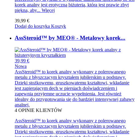
korek analny jest erotyczną biżuterią, która jest prawie zbyt
piękna, aby...
Więcej
39,99 €
Dodaj do koszyka
Koszyk
AssSteroid™ by MEO® - Metalowy korek...
39,99 €
Nowa
AssSteroid™ to korek analny wykonany z polerowanego
metalu z błyszczącym kryształem jubilerskim u podstawy.
Dzięki stożkowemu, gruszkowatemu kształtowi, wkładanie
jest zapierającym dech w piersiach doświadczeniem i
zapewnia przyjemne uczucie wypełnienia. Jest również
idealny do przygotowania się do bardziej intensywnej zabawy
analnej.
4
OPINIE KLIENTÓW
AssSteroid™ to korek analny wykonany z polerowanego
metalu z błyszczącym kryształem jubilerskim u podstawy.
Dzięki stożkowemu, gruszkowatemu kształtowi, wkładanie