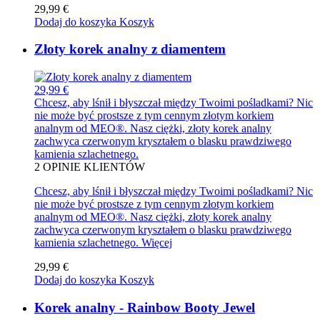
29,99 €
Dodaj do koszyka
Koszyk
Złoty korek analny z diamentem
29,99 €
Chcesz, aby lśnił i błyszczał między Twoimi pośladkami? Nic
nie może być prostsze z tym cennym złotym korkiem
analnym od MEO®. Nasz ciężki, złoty korek analny
zachwyca czerwonym kryształem o blasku prawdziwego
kamienia szlachetnego.
2
OPINIE KLIENTÓW
Chcesz, aby lśnił i błyszczał między Twoimi pośladkami? Nic
nie może być prostsze z tym cennym złotym korkiem
analnym od MEO®. Nasz ciężki, złoty korek analny
zachwyca czerwonym kryształem o blasku prawdziwego
kamienia szlachetnego.
Więcej
29,99 €
Dodaj do koszyka
Koszyk
Korek analny - Rainbow Booty Jewel