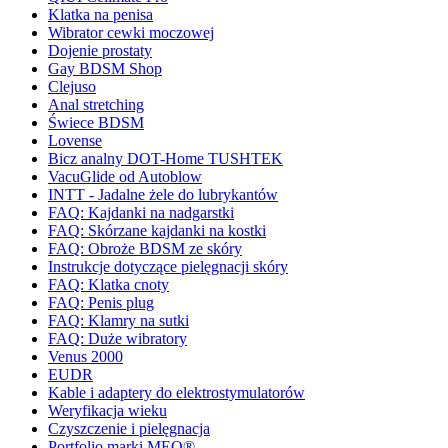
Klatka na penisa
Wibrator cewki moczowej
Dojenie prostaty
Gay BDSM Shop
Clejuso
Anal stretching
Świece BDSM
Lovense
Bicz analny DOT-Home TUSHTEK
VacuGlide od Autoblow
INTT - Jadalne żele do lubrykantów
FAQ: Kajdanki na nadgarstki
FAQ: Skórzane kajdanki na kostki
FAQ: Obroże BDSM ze skóry
Instrukcje dotyczące pielęgnacji skóry
FAQ: Klatka cnoty
FAQ: Penis plug
FAQ: Klamry na sutki
FAQ: Duże wibratory
Venus 2000
EUDR
Kable i adaptery do elektrostymulatorów
Weryfikacja wieku
Czyszczenie i pielęgnacja
Portfolio marki MEO®