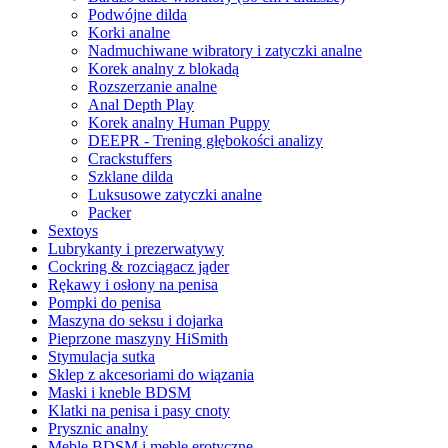
Podwójne dilda
Korki analne
Nadmuchiwane wibratory i zatyczki analne
Korek analny z blokadą
Rozszerzanie analne
Anal Depth Play
Korek analny Human Puppy
DEEPR - Trening głębokości analizy
Crackstuffers
Szklane dilda
Luksusowe zatyczki analne
Packer
Sextoys
Lubrykanty i prezerwatywy
Cockring & rozciągacz jąder
Rękawy i osłony na penisa
Pompki do penisa
Maszyna do seksu i dojarka
Pieprzone maszyny HiSmith
Stymulacja sutka
Sklep z akcesoriami do wiązania
Maski i kneble BDSM
Klatki na penisa i pasy cnoty
Prysznic analny
Meble BDSM i meble erotyczne