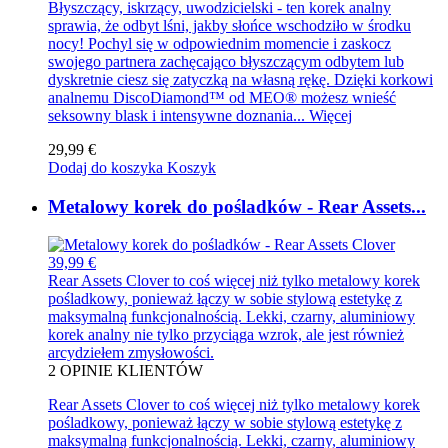
Błyszczący, iskrzący, uwodzicielski - ten korek analny
sprawia, że odbyt lśni, jakby słońce wschodziło w środku
nocy! Pochyl się w odpowiednim momencie i zaskocz
swojego partnera zachęcająco błyszczącym odbytem lub
dyskretnie ciesz się zatyczką na własną rękę. Dzięki korkowi
analnemu DiscoDiamond™ od MEO® możesz wnieść
seksowny blask i intensywne doznania...
Więcej
29,99 €
Dodaj do koszyka
Koszyk
Metalowy korek do pośladków - Rear Assets...
39,99 €
Rear Assets Clover to coś więcej niż tylko metalowy korek
pośladkowy, ponieważ łączy w sobie stylową estetykę z
maksymalną funkcjonalnością. Lekki, czarny, aluminiowy
korek analny nie tylko przyciąga wzrok, ale jest również
arcydziełem zmysłowości.
2
OPINIE KLIENTÓW
Rear Assets Clover to coś więcej niż tylko metalowy korek
pośladkowy, ponieważ łączy w sobie stylową estetykę z
maksymalną funkcjonalnością. Lekki, czarny, aluminiowy