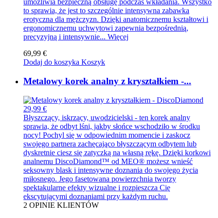
umożliwia bezpieczną obsługę podczas wkładania. Wszystko
to sprawia, że jest to szczególnie intensywna zabawka
erotyczna dla mężczyzn. Dzięki anatomicznemu kształtowi i
ergonomicznemu uchwytowi zapewnia bezpośrednią,
precyzyjną i intensywnie...
Więcej
69,99 €
Dodaj do koszyka
Koszyk
Metalowy korek analny z kryształkiem -...
29,99 €
Błyszczący, iskrzący, uwodzicielski - ten korek analny
sprawia, że odbyt lśni, jakby słońce wschodziło w środku
nocy! Pochyl się w odpowiednim momencie i zaskocz
swojego partnera zachęcająco błyszczącym odbytem lub
dyskretnie ciesz się zatyczką na własną rękę. Dzięki korkowi
analnemu DiscoDiamond™ od MEO® możesz wnieść
seksowny blask i intensywne doznania do swojego życia
miłosnego. Jego fasetowana powierzchnia tworzy
spektakularne efekty wizualne i rozpieszcza Cię
ekscytującymi doznaniami przy każdym ruchu.
2
OPINIE KLIENTÓW