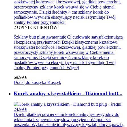
stożkowatej końcówce i bezszwowej, gładkiej powierzchni,
przezroczysty szklany korek wsuwa się w Ciebie niemal
samoczynnie. Dzięki średnicy 4 cm szklany korek do
pośladków wywiera ekscytujący nacisk i stymuluje Twój
analny Pointer przyjemności.
2
OPINIE KLIENTÓW
Szklany butt plug gwarantuje Ci cudownie satysfakcjonującą
i bezpieczną przyjemność: Dzięki klasycznemu kształtowi,
stożkowatej końcówce i bezszwowej, gładkiej powierzchni,
przezroczysty szklany korek wsuwa się w Ciebie niemal
samoczynnie. Dzięki średnicy 4 cm szklany korek do
pośladków wywiera ekscytujący nacisk i stymuluje Twój
analny Pointer przyjemności.
Więcej
69,99 €
Dodaj do koszyka
Koszyk
Korek analny z kryształkiem - Diamond butt...
24,99 €
Dzięki gładkiej powierzchni korek analny jest wygodny do
wkładania i zapewnia zmysłową przyjemność podczas
noszenia. Wykończenie to błyszczący kryształ, który sprawia,