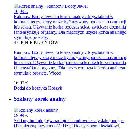
16,99 €
Rainbow Booty Jewel to korek analny z kryształami w
kolorach tęczy, który może być używany podczas masturbacji
lub seksu. Używanie korka podczas seksu zwiększa doznania
i intensyfikuje orgazmy. Dla mężczyzn użycie korka analnego
stymuluje prostatę.
3
OPINIE KLIENTÓW
Rainbow Booty Jewel to korek analny z kryształami w
kolorach tęczy, który może być używany podczas masturbacji
lub seksu. Używanie korka podczas seksu zwiększa doznania
i intensyfikuje orgazmy. Dla mężczyzn użycie korka analnego
stymuluje prostatę.
Więcej
16,99 €
Dodaj do koszyka
Koszyk
Szklany korek analny
69,99 €
Szklany butt plug gwarantuje Ci cudownie satysfakcjonującą
i bezpieczną przyjemność: Dzięki klasycznemu kształtowi,