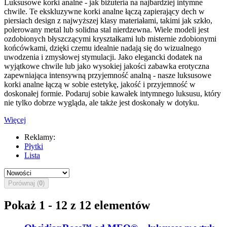
Luksusowe korki analne - jak biżuteria na najbardziej intymne
chwile. Te ekskluzywne korki analne łączą zapierający dech w
piersiach design z najwyższej klasy materiałami, takimi jak szkło,
polerowany metal lub solidna stal nierdzewna. Wiele modeli jest
ozdobionych błyszczącymi kryształkami lub misternie zdobionymi
końcówkami, dzięki czemu idealnie nadają się do wizualnego
uwodzenia i zmysłowej stymulacji. Jako elegancki dodatek na
wyjątkowe chwile lub jako wysokiej jakości zabawka erotyczna
zapewniająca intensywną przyjemność analną - nasze luksusowe
korki analne łączą w sobie estetykę, jakość i przyjemność w
doskonałej formie. Podaruj sobie kawałek intymnego luksusu, który
nie tylko dobrze wygląda, ale także jest doskonały w dotyku.
Więcej
Reklamy:
Płytki
Lista
Porównaj (
0
)
Pokaż 1 - 12 z 12 elementów