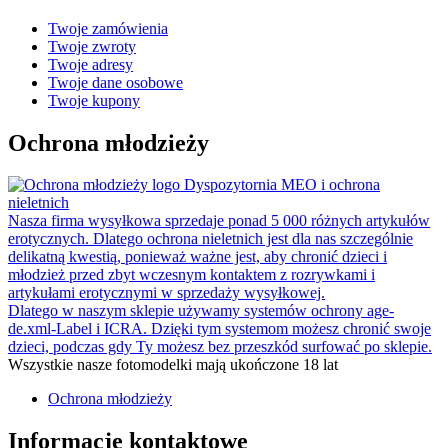
Twoje zamówienia
Twoje zwroty
Twoje adresy
Twoje dane osobowe
Twoje kupony
Ochrona młodzieży
Dyspozytornia MEO i ochrona
nieletnich
Nasza firma wysyłkowa sprzedaje ponad 5 000 różnych artykułów
erotycznych. Dlatego ochrona nieletnich jest dla nas szczególnie
delikatną kwestią, ponieważ ważne jest, aby chronić dzieci i
młodzież przed zbyt wczesnym kontaktem z rozrywkami i
artykułami erotycznymi w sprzedaży wysyłkowej.
Dlatego w naszym sklepie używamy systemów ochrony age-
de.xml-Label i ICRA. Dzięki tym systemom możesz chronić swoje
dzieci, podczas gdy Ty możesz bez przeszkód surfować po sklepie.
Wszystkie nasze fotomodelki mają ukończone 18 lat
Ochrona młodzieży
Informacje kontaktowe