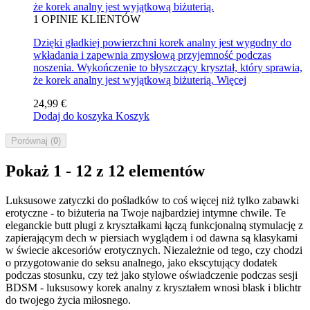
że korek analny jest wyjątkową biżuterią.
1
OPINIE KLIENTÓW
Dzięki gładkiej powierzchni korek analny jest wygodny do
wkładania i zapewnia zmysłową przyjemność podczas
noszenia. Wykończenie to błyszczący kryształ, który sprawia,
że korek analny jest wyjątkową biżuterią.
Więcej
24,99 €
Dodaj do koszyka
Koszyk
Porównaj (
0
)
Pokaż 1 - 12 z 12 elementów
Luksusowe zatyczki do pośladków to coś więcej niż tylko zabawki
erotyczne - to biżuteria na Twoje najbardziej intymne chwile. Te
eleganckie butt plugi z kryształkami łączą funkcjonalną stymulację z
zapierającym dech w piersiach wyglądem i od dawna są klasykami
w świecie akcesoriów erotycznych. Niezależnie od tego, czy chodzi
o przygotowanie do seksu analnego, jako ekscytujący dodatek
podczas stosunku, czy też jako stylowe oświadczenie podczas sesji
BDSM - luksusowy korek analny z kryształem wnosi blask i blichtr
do twojego życia miłosnego.