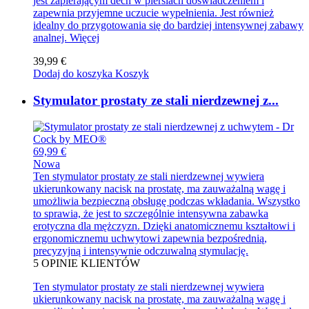
jest zapierającym dech w piersiach doświadczeniem i
zapewnia przyjemne uczucie wypełnienia. Jest również
idealny do przygotowania się do bardziej intensywnej zabawy
analnej.
Więcej
39,99 €
Dodaj do koszyka
Koszyk
Stymulator prostaty ze stali nierdzewnej z...
69,99 €
Nowa
Ten stymulator prostaty ze stali nierdzewnej wywiera
ukierunkowany nacisk na prostatę, ma zauważalną wagę i
umożliwia bezpieczną obsługę podczas wkładania. Wszystko
to sprawia, że jest to szczególnie intensywna zabawka
erotyczna dla mężczyzn. Dzięki anatomicznemu kształtowi i
ergonomicznemu uchwytowi zapewnia bezpośrednią,
precyzyjną i intensywnie odczuwalną stymulację.
5
OPINIE KLIENTÓW
Ten stymulator prostaty ze stali nierdzewnej wywiera
ukierunkowany nacisk na prostatę, ma zauważalną wagę i