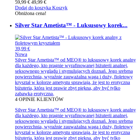
59,99 €
49,99 €
Dodaj do koszyka
Koszyk
Obniżona cena!
Silver Star Ametista™ - Luksusowy korek...
39,99 €
Nowa
Silver Star Ametista™ od MEO® to luksusowy korek analny
dla każdego, kto pragnie wyrafinowanej biżuterii analnej,
seksownego wyglądu i stymulujących doznań. Jego srebrna
powierzchnia, wyraźnie zauważalna waga i duży, fioletowy
kryształ w kolorze ametystu sprawiają, że jest to erotyczna
biżuteria, która jest prawie zbyt piękna, aby być tylko
zabawką erotyczną.
4
OPINIE KLIENTÓW
Silver Star Ametista™ od MEO® to luksusowy korek analny
dla każdego, kto pragnie wyrafinowanej biżuterii analnej,
seksownego wyglądu i stymulujących doznań. Jego srebrna
powierzchnia, wyraźnie zauważalna waga i duży, fioletowy
kryształ w kolorze ametystu sprawiają, że jest to erotyczna
biżuteria, która jest prawie zbyt piękna, aby być tylko