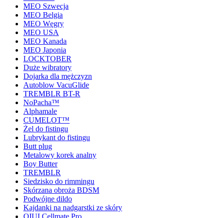
MEO Szwecja
MEO Belgia
MEO Węgry
MEO USA
MEO Kanada
MEO Japonia
LOCKTOBER
Duże wibratory
Dojarka dla mężczyzn
Autoblow VacuGlide
TREMBLR BT-R
NoPacha™
Alphamale
CUMELOT™
Żel do fistingu
Lubrykant do fistingu
Butt plug
Metalowy korek analny
Boy Butter
TREMBLR
Siedzisko do rimmingu
Skórzana obroża BDSM
Podwójne dildo
Kajdanki na nadgarstki ze skóry
QIUI Cellmate Pro