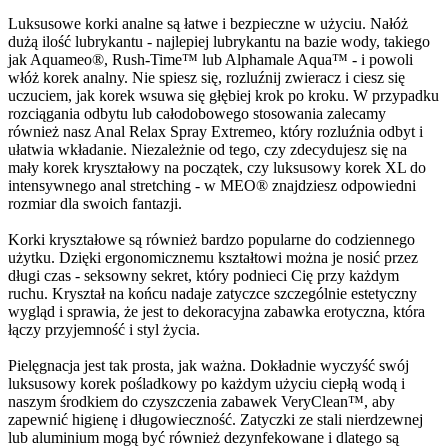
Luksusowe korki analne są łatwe i bezpieczne w użyciu. Nałóż
dużą ilość lubrykantu - najlepiej lubrykantu na bazie wody, takiego
jak Aquameo®, Rush-Time™ lub Alphamale Aqua™ - i powoli
włóż korek analny. Nie spiesz się, rozluźnij zwieracz i ciesz się
uczuciem, jak korek wsuwa się głębiej krok po kroku. W przypadku
rozciągania odbytu lub całodobowego stosowania zalecamy
również nasz Anal Relax Spray Extremeo, który rozluźnia odbyt i
ułatwia wkładanie. Niezależnie od tego, czy zdecydujesz się na
mały korek kryształowy na początek, czy luksusowy korek XL do
intensywnego anal stretching - w MEO® znajdziesz odpowiedni
rozmiar dla swoich fantazji.
Korki kryształowe są również bardzo popularne do codziennego
użytku. Dzięki ergonomicznemu kształtowi można je nosić przez
długi czas - seksowny sekret, który podnieci Cię przy każdym
ruchu. Kryształ na końcu nadaje zatyczce szczególnie estetyczny
wygląd i sprawia, że jest to dekoracyjna zabawka erotyczna, która
łączy przyjemność i styl życia.
Pielęgnacja jest tak prosta, jak ważna. Dokładnie wyczyść swój
luksusowy korek pośladkowy po każdym użyciu ciepłą wodą i
naszym środkiem do czyszczenia zabawek VeryClean™, aby
zapewnić higienę i długowieczność. Zatyczki ze stali nierdzewnej
lub aluminium mogą być również dezynfekowane i dlatego są