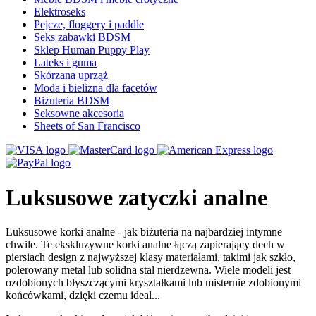
Elektroseks
Pejcze, floggery i paddle
Seks zabawki BDSM
Sklep Human Puppy Play
Lateks i guma
Skórzana uprząż
Moda i bielizna dla facetów
Biżuteria BDSM
Seksowne akcesoria
Sheets of San Francisco
Luksusowe zatyczki analne
Luksusowe korki analne - jak biżuteria na najbardziej intymne
chwile. Te ekskluzywne korki analne łączą zapierający dech w
piersiach design z najwyższej klasy materiałami, takimi jak szkło,
polerowany metal lub solidna stal nierdzewna. Wiele modeli jest
ozdobionych błyszczącymi kryształkami lub misternie zdobionymi
końcówkami, dzięki czemu ideal...