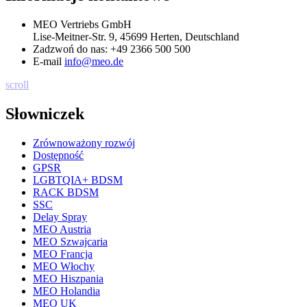
MEO Vertriebs GmbH
Lise-Meitner-Str. 9, 45699 Herten, Deutschland
Zadzwoń do nas:
+49 2366 500 500
E-mail
info@meo.de
scroll
Słowniczek
Zrównoważony rozwój
Dostępność
GPSR
LGBTQIA+ BDSM
RACK BDSM
SSC
Delay Spray
MEO Austria
MEO Szwajcaria
MEO Francja
MEO Włochy
MEO Hiszpania
MEO Holandia
MEO UK