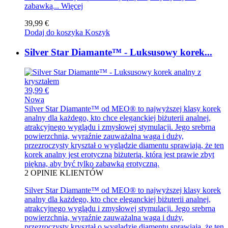
zabawką...
Więcej
39,99 €
Dodaj do koszyka
Koszyk
Silver Star Diamante™ - Luksusowy korek...
39,99 €
Nowa
Silver Star Diamante™ od MEO® to najwyższej klasy korek
analny dla każdego, kto chce eleganckiej biżuterii analnej,
atrakcyjnego wyglądu i zmysłowej stymulacji. Jego srebrna
powierzchnia, wyraźnie zauważalna waga i duży,
przezroczysty kryształ o wyglądzie diamentu sprawiają, że ten
korek analny jest erotyczną biżuterią, która jest prawie zbyt
piękna, aby być tylko zabawką erotyczną.
2
OPINIE KLIENTÓW
Silver Star Diamante™ od MEO® to najwyższej klasy korek
analny dla każdego, kto chce eleganckiej biżuterii analnej,
atrakcyjnego wyglądu i zmysłowej stymulacji. Jego srebrna
powierzchnia, wyraźnie zauważalna waga i duży,
przezroczysty kryształ o wyglądzie diamentu sprawiają, że ten