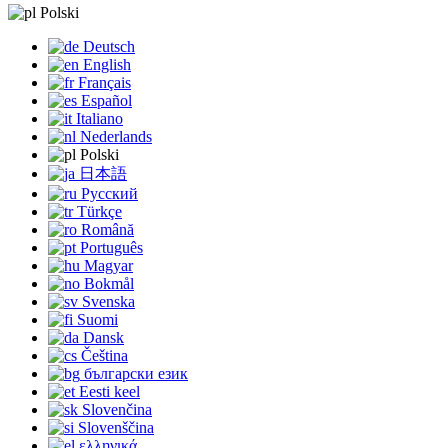
Polski
Deutsch
English
Français
Español
Italiano
Nederlands
Polski
日本語
Русский
Türkçe
Română
Português
Magyar
Bokmål
Svenska
Suomi
Dansk
Čeština
български език
Eesti keel
Slovenčina
Slovenščina
ελληνικά