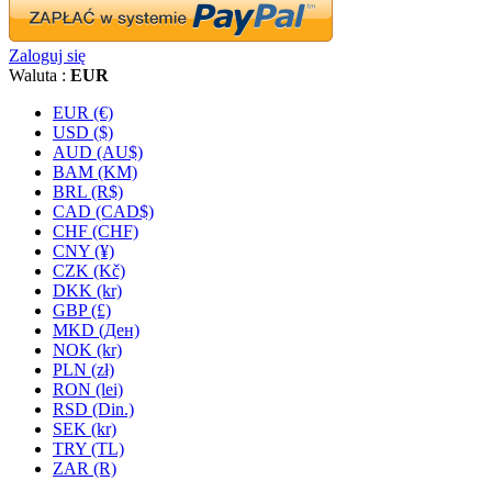
Zaloguj się
Waluta :
EUR
EUR (€)
USD ($)
AUD (AU$)
BAM (KM)
BRL (R$)
CAD (CAD$)
CHF (CHF)
CNY (¥)
CZK (Kč)
DKK (kr)
GBP (£)
MKD (Ден)
NOK (kr)
PLN (zł)
RON (lei)
RSD (Din.)
SEK (kr)
TRY (TL)
ZAR (R)