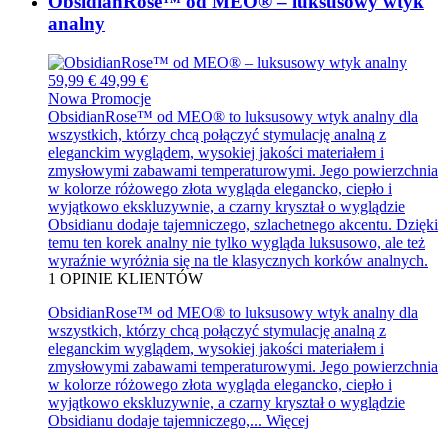
ObsidianRose™ od MEO® – luksusowy wtyk
analny
59,99 €
49,99 €
Nowa
Promocje
ObsidianRose™ od MEO® to luksusowy wtyk analny dla
wszystkich, którzy chcą połączyć stymulację analną z
eleganckim wyglądem, wysokiej jakości materiałem i
zmysłowymi zabawami temperaturowymi. Jego powierzchnia
w kolorze różowego złota wygląda elegancko, ciepło i
wyjątkowo ekskluzywnie, a czarny kryształ o wyglądzie
Obsidianu dodaje tajemniczego, szlachetnego akcentu. Dzięki
temu ten korek analny nie tylko wygląda luksusowo, ale też
wyraźnie wyróżnia się na tle klasycznych korków analnych.
1
OPINIE KLIENTÓW
ObsidianRose™ od MEO® to luksusowy wtyk analny dla
wszystkich, którzy chcą połączyć stymulację analną z
eleganckim wyglądem, wysokiej jakości materiałem i
zmysłowymi zabawami temperaturowymi. Jego powierzchnia
w kolorze różowego złota wygląda elegancko, ciepło i
wyjątkowo ekskluzywnie, a czarny kryształ o wyglądzie
Obsidianu dodaje tajemniczego,...
Więcej