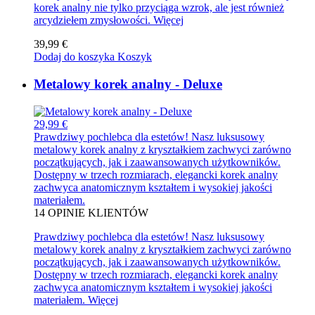
korek analny nie tylko przyciąga wzrok, ale jest również
arcydziełem zmysłowości.
Więcej
39,99 €
Dodaj do koszyka
Koszyk
Metalowy korek analny - Deluxe
29,99 €
Prawdziwy pochlebca dla estetów! Nasz luksusowy
metalowy korek analny z kryształkiem zachwyci zarówno
początkujących, jak i zaawansowanych użytkowników.
Dostępny w trzech rozmiarach, elegancki korek analny
zachwyca anatomicznym kształtem i wysokiej jakości
materiałem.
14
OPINIE KLIENTÓW
Prawdziwy pochlebca dla estetów! Nasz luksusowy
metalowy korek analny z kryształkiem zachwyci zarówno
początkujących, jak i zaawansowanych użytkowników.
Dostępny w trzech rozmiarach, elegancki korek analny
zachwyca anatomicznym kształtem i wysokiej jakości
materiałem.
Więcej