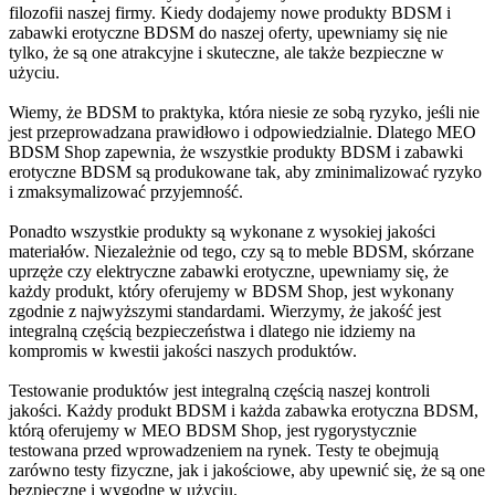
filozofii naszej firmy. Kiedy dodajemy nowe produkty BDSM i
zabawki erotyczne BDSM do naszej oferty, upewniamy się nie
tylko, że są one atrakcyjne i skuteczne, ale także bezpieczne w
użyciu.
Wiemy, że BDSM to praktyka, która niesie ze sobą ryzyko, jeśli nie
jest przeprowadzana prawidłowo i odpowiedzialnie. Dlatego MEO
BDSM Shop zapewnia, że wszystkie produkty BDSM i zabawki
erotyczne BDSM są produkowane tak, aby zminimalizować ryzyko
i zmaksymalizować przyjemność.
Ponadto wszystkie produkty są wykonane z wysokiej jakości
materiałów. Niezależnie od tego, czy są to meble BDSM, skórzane
uprzęże czy elektryczne zabawki erotyczne, upewniamy się, że
każdy produkt, który oferujemy w BDSM Shop, jest wykonany
zgodnie z najwyższymi standardami. Wierzymy, że jakość jest
integralną częścią bezpieczeństwa i dlatego nie idziemy na
kompromis w kwestii jakości naszych produktów.
Testowanie produktów jest integralną częścią naszej kontroli
jakości. Każdy produkt BDSM i każda zabawka erotyczna BDSM,
którą oferujemy w MEO BDSM Shop, jest rygorystycznie
testowana przed wprowadzeniem na rynek. Testy te obejmują
zarówno testy fizyczne, jak i jakościowe, aby upewnić się, że są one
bezpieczne i wygodne w użyciu.