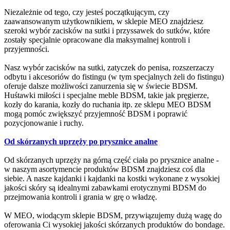
Niezależnie od tego, czy jesteś początkującym, czy
zaawansowanym użytkownikiem, w sklepie MEO znajdziesz
szeroki wybór zacisków na sutki i przyssawek do sutków, które
zostały specjalnie opracowane dla maksymalnej kontroli i
przyjemności.
Nasz wybór zacisków na sutki, zatyczek do penisa, rozszerzaczy
odbytu i akcesoriów do fistingu (w tym specjalnych żeli do fistingu)
oferuje dalsze możliwości zanurzenia się w świecie BDSM.
Huśtawki miłości i specjalne meble BDSM, takie jak pręgierze,
kozły do karania, kozły do ruchania itp. ze sklepu MEO BDSM
mogą pomóc zwiększyć przyjemność BDSM i poprawić
pozycjonowanie i ruchy.
Od skórzanych uprzęży po prysznice analne
Od skórzanych uprzęży na górną część ciała po prysznice analne -
w naszym asortymencie produktów BDSM znajdziesz coś dla
siebie. A nasze kajdanki i kajdanki na kostki wykonane z wysokiej
jakości skóry są idealnymi zabawkami erotycznymi BDSM do
przejmowania kontroli i grania w grę o władzę.
W MEO, wiodącym sklepie BDSM, przywiązujemy dużą wagę do
oferowania Ci wysokiej jakości skórzanych produktów do bondage.