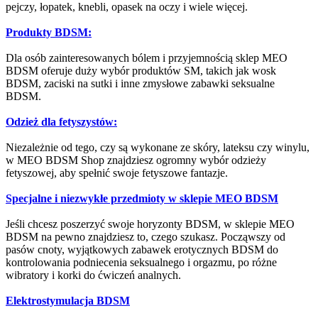
pejczy, łopatek, knebli, opasek na oczy i wiele więcej.
Produkty BDSM:
Dla osób zainteresowanych bólem i przyjemnością sklep MEO
BDSM oferuje duży wybór produktów SM, takich jak wosk
BDSM, zaciski na sutki i inne zmysłowe zabawki seksualne
BDSM.
Odzież dla fetyszystów:
Niezależnie od tego, czy są wykonane ze skóry, lateksu czy winylu,
w MEO BDSM Shop znajdziesz ogromny wybór odzieży
fetyszowej, aby spełnić swoje fetyszowe fantazje.
Specjalne i niezwykłe przedmioty w sklepie MEO BDSM
Jeśli chcesz poszerzyć swoje horyzonty BDSM, w sklepie MEO
BDSM na pewno znajdziesz to, czego szukasz. Począwszy od
pasów cnoty, wyjątkowych zabawek erotycznych BDSM do
kontrolowania podniecenia seksualnego i orgazmu, po różne
wibratory i korki do ćwiczeń analnych.
Elektrostymulacja BDSM