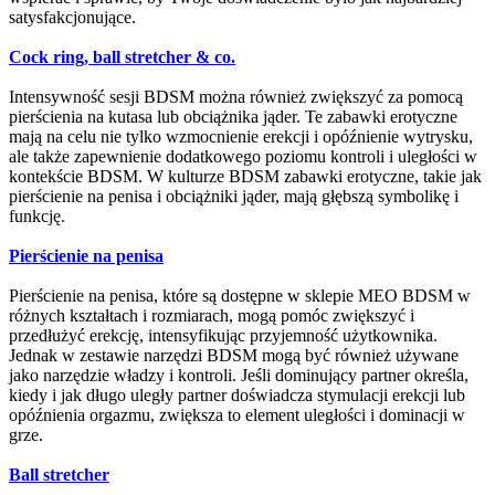
satysfakcjonujące.
Cock ring, ball stretcher & co.
Intensywność sesji BDSM można również zwiększyć za pomocą
pierścienia na kutasa lub obciążnika jąder. Te zabawki erotyczne
mają na celu nie tylko wzmocnienie erekcji i opóźnienie wytrysku,
ale także zapewnienie dodatkowego poziomu kontroli i uległości w
kontekście BDSM. W kulturze BDSM zabawki erotyczne, takie jak
pierścienie na penisa i obciążniki jąder, mają głębszą symbolikę i
funkcję.
Pierścienie na penisa
Pierścienie na penisa, które są dostępne w sklepie MEO BDSM w
różnych kształtach i rozmiarach, mogą pomóc zwiększyć i
przedłużyć erekcję, intensyfikując przyjemność użytkownika.
Jednak w zestawie narzędzi BDSM mogą być również używane
jako narzędzie władzy i kontroli. Jeśli dominujący partner określa,
kiedy i jak długo uległy partner doświadcza stymulacji erekcji lub
opóźnienia orgazmu, zwiększa to element uległości i dominacji w
grze.
Ball stretcher