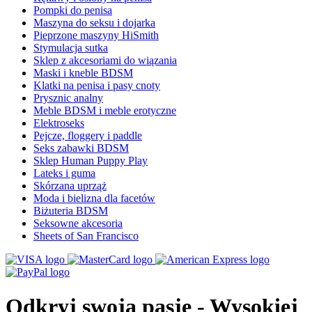
Pompki do penisa
Maszyna do seksu i dojarka
Pieprzone maszyny HiSmith
Stymulacja sutka
Sklep z akcesoriami do wiązania
Maski i kneble BDSM
Klatki na penisa i pasy cnoty
Prysznic analny
Meble BDSM i meble erotyczne
Elektroseks
Pejcze, floggery i paddle
Seks zabawki BDSM
Sklep Human Puppy Play
Lateks i guma
Skórzana uprząż
Moda i bielizna dla facetów
Biżuteria BDSM
Seksowne akcesoria
Sheets of San Francisco
Odkryj swoją pasję - Wysokiej