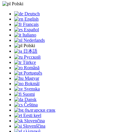
Polski
Deutsch
English
Français
Español
Italiano
Nederlands
Polski
日本語
Русский
Türkçe
Română
Português
Magyar
Bokmål
Svenska
Suomi
Dansk
Čeština
български език
Eesti keel
Slovenčina
Slovenščina
ελληνικά