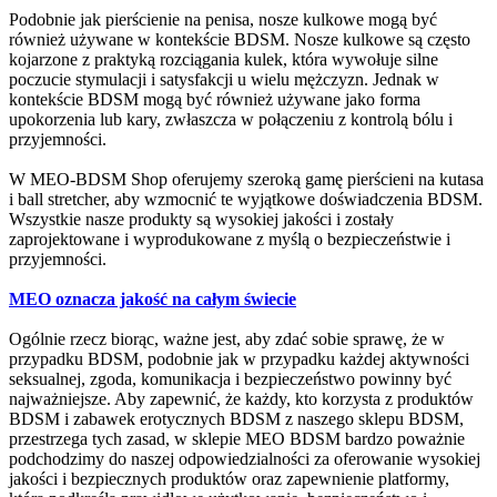
Podobnie jak pierścienie na penisa, nosze kulkowe mogą być
również używane w kontekście BDSM. Nosze kulkowe są często
kojarzone z praktyką rozciągania kulek, która wywołuje silne
poczucie stymulacji i satysfakcji u wielu mężczyzn. Jednak w
kontekście BDSM mogą być również używane jako forma
upokorzenia lub kary, zwłaszcza w połączeniu z kontrolą bólu i
przyjemności.
W MEO-BDSM Shop oferujemy szeroką gamę pierścieni na kutasa
i ball stretcher, aby wzmocnić te wyjątkowe doświadczenia BDSM.
Wszystkie nasze produkty są wysokiej jakości i zostały
zaprojektowane i wyprodukowane z myślą o bezpieczeństwie i
przyjemności.
MEO oznacza jakość na całym świecie
Ogólnie rzecz biorąc, ważne jest, aby zdać sobie sprawę, że w
przypadku BDSM, podobnie jak w przypadku każdej aktywności
seksualnej, zgoda, komunikacja i bezpieczeństwo powinny być
najważniejsze. Aby zapewnić, że każdy, kto korzysta z produktów
BDSM i zabawek erotycznych BDSM z naszego sklepu BDSM,
przestrzega tych zasad, w sklepie MEO BDSM bardzo poważnie
podchodzimy do naszej odpowiedzialności za oferowanie wysokiej
jakości i bezpiecznych produktów oraz zapewnienie platformy,