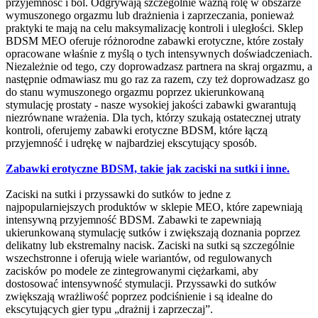
przyjemność i ból. Odgrywają szczególnie ważną rolę w obszarze
wymuszonego orgazmu lub drażnienia i zaprzeczania, ponieważ
praktyki te mają na celu maksymalizację kontroli i uległości. Sklep
BDSM MEO oferuje różnorodne zabawki erotyczne, które zostały
opracowane właśnie z myślą o tych intensywnych doświadczeniach.
Niezależnie od tego, czy doprowadzasz partnera na skraj orgazmu, a
następnie odmawiasz mu go raz za razem, czy też doprowadzasz go
do stanu wymuszonego orgazmu poprzez ukierunkowaną
stymulację prostaty - nasze wysokiej jakości zabawki gwarantują
niezrównane wrażenia. Dla tych, którzy szukają ostatecznej utraty
kontroli, oferujemy zabawki erotyczne BDSM, które łączą
przyjemność i udrękę w najbardziej ekscytujący sposób.
Zabawki erotyczne BDSM, takie jak zaciski na sutki i inne.
Zaciski na sutki i przyssawki do sutków to jedne z
najpopularniejszych produktów w sklepie MEO, które zapewniają
intensywną przyjemność BDSM. Zabawki te zapewniają
ukierunkowaną stymulację sutków i zwiększają doznania poprzez
delikatny lub ekstremalny nacisk. Zaciski na sutki są szczególnie
wszechstronne i oferują wiele wariantów, od regulowanych
zacisków po modele ze zintegrowanymi ciężarkami, aby
dostosować intensywność stymulacji. Przyssawki do sutków
zwiększają wrażliwość poprzez podciśnienie i są idealne do
ekscytujących gier typu „drażnij i zaprzeczaj”.