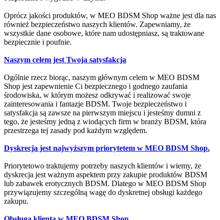
Oprócz jakości produktów, w MEO BDSM Shop ważne jest dla nas
również bezpieczeństwo naszych klientów. Zapewniamy, że
wszystkie dane osobowe, które nam udostępniasz, są traktowane
bezpiecznie i poufnie.
Naszym celem jest Twoja satysfakcja
Ogólnie rzecz biorąc, naszym głównym celem w MEO BDSM
Shop jest zapewnienie Ci bezpiecznego i godnego zaufania
środowiska, w którym możesz odkrywać i realizować swoje
zainteresowania i fantazje BDSM. Twoje bezpieczeństwo i
satysfakcja są zawsze na pierwszym miejscu i jesteśmy dumni z
tego, że jesteśmy jedną z wiodących firm w branży BDSM, która
przestrzega tej zasady pod każdym względem.
Dyskrecja jest najwyższym priorytetem w MEO BDSM Shop.
Priorytetowo traktujemy potrzeby naszych klientów i wiemy, że
dyskrecja jest ważnym aspektem przy zakupie produktów BDSM
lub zabawek erotycznych BDSM. Dlatego w MEO BDSM Shop
przywiązujemy szczególną wagę do dyskretnej obsługi każdego
zakupu.
Obsługa klienta w MEO BDSM Shop.