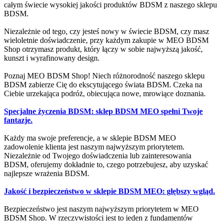
całym świecie wysokiej jakości produktów BDSM z naszego sklepu
BDSM.
Niezależnie od tego, czy jesteś nowy w świecie BDSM, czy masz
wieloletnie doświadczenie, przy każdym zakupie w MEO BDSM
Shop otrzymasz produkt, który łączy w sobie najwyższą jakość,
kunszt i wyrafinowany design.
Poznaj MEO BDSM Shop! Niech różnorodność naszego sklepu
BDSM zabierze Cię do ekscytującego świata BDSM. Czeka na
Ciebie urzekająca podróż, obiecująca nowe, mrowiące doznania.
Specjalne życzenia BDSM: sklep BDSM MEO spełni Twoje
fantazje.
Każdy ma swoje preferencje, a w sklepie BDSM MEO
zadowolenie klienta jest naszym najwyższym priorytetem.
Niezależnie od Twojego doświadczenia lub zainteresowania
BDSM, oferujemy dokładnie to, czego potrzebujesz, aby uzyskać
najlepsze wrażenia BDSM.
Jakość i bezpieczeństwo w sklepie BDSM MEO: głębszy wgląd.
Bezpieczeństwo jest naszym najwyższym priorytetem w MEO
BDSM Shop. W rzeczywistości jest to jeden z fundamentów