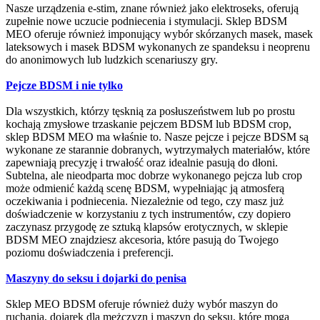
Nasze urządzenia e-stim, znane również jako elektroseks, oferują
zupełnie nowe uczucie podniecenia i stymulacji. Sklep BDSM
MEO oferuje również imponujący wybór skórzanych masek, masek
lateksowych i masek BDSM wykonanych ze spandeksu i neoprenu
do anonimowych lub ludzkich scenariuszy gry.
Pejcze BDSM i nie tylko
Dla wszystkich, którzy tęsknią za posłuszeństwem lub po prostu
kochają zmysłowe trzaskanie pejczem BDSM lub BDSM crop,
sklep BDSM MEO ma właśnie to. Nasze pejcze i pejcze BDSM są
wykonane ze starannie dobranych, wytrzymałych materiałów, które
zapewniają precyzję i trwałość oraz idealnie pasują do dłoni.
Subtelna, ale nieodparta moc dobrze wykonanego pejcza lub crop
może odmienić każdą scenę BDSM, wypełniając ją atmosferą
oczekiwania i podniecenia. Niezależnie od tego, czy masz już
doświadczenie w korzystaniu z tych instrumentów, czy dopiero
zaczynasz przygodę ze sztuką klapsów erotycznych, w sklepie
BDSM MEO znajdziesz akcesoria, które pasują do Twojego
poziomu doświadczenia i preferencji.
Maszyny do seksu i dojarki do penisa
Sklep MEO BDSM oferuje również duży wybór maszyn do
ruchania, dojarek dla mężczyzn i maszyn do seksu, które mogą