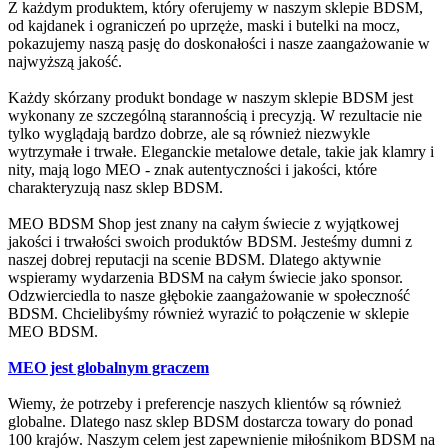
Z każdym produktem, który oferujemy w naszym sklepie BDSM,
od kajdanek i ograniczeń po uprzęże, maski i butelki na mocz,
pokazujemy naszą pasję do doskonałości i nasze zaangażowanie w
najwyższą jakość.
Każdy skórzany produkt bondage w naszym sklepie BDSM jest
wykonany ze szczególną starannością i precyzją. W rezultacie nie
tylko wyglądają bardzo dobrze, ale są również niezwykle
wytrzymałe i trwałe. Eleganckie metalowe detale, takie jak klamry i
nity, mają logo MEO - znak autentyczności i jakości, które
charakteryzują nasz sklep BDSM.
MEO BDSM Shop jest znany na całym świecie z wyjątkowej
jakości i trwałości swoich produktów BDSM. Jesteśmy dumni z
naszej dobrej reputacji na scenie BDSM. Dlatego aktywnie
wspieramy wydarzenia BDSM na całym świecie jako sponsor.
Odzwierciedla to nasze głębokie zaangażowanie w społeczność
BDSM. Chcielibyśmy również wyrazić to połączenie w sklepie
MEO BDSM.
MEO jest globalnym graczem
Wiemy, że potrzeby i preferencje naszych klientów są również
globalne. Dlatego nasz sklep BDSM dostarcza towary do ponad
100 krajów. Naszym celem jest zapewnienie miłośnikom BDSM na