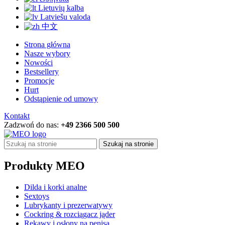
Lietuvių kalba
Latviešu valoda
中文
Strona główna
Nasze wybory
Nowości
Bestsellery
Promocje
Hurt
Odstąpienie od umowy
Kontakt
Zadzwoń do nas:
+49 2366 500 500
Szukaj na stronie
Produkty MEO
Dilda i korki analne
Sextoys
Lubrykanty i prezerwatywy
Cockring & rozciągacz jąder
Rękawy i osłony na penisa