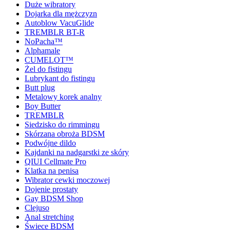
Duże wibratory
Dojarka dla mężczyzn
Autoblow VacuGlide
TREMBLR BT-R
NoPacha™
Alphamale
CUMELOT™
Żel do fistingu
Lubrykant do fistingu
Butt plug
Metalowy korek analny
Boy Butter
TREMBLR
Siedzisko do rimmingu
Skórzana obroża BDSM
Podwójne dildo
Kajdanki na nadgarstki ze skóry
QIUI Cellmate Pro
Klatka na penisa
Wibrator cewki moczowej
Dojenie prostaty
Gay BDSM Shop
Clejuso
Anal stretching
Świece BDSM