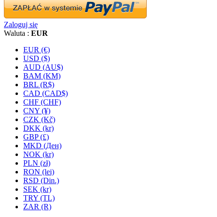
Zaloguj się
Waluta :
EUR
EUR (€)
USD ($)
AUD (AU$)
BAM (KM)
BRL (R$)
CAD (CAD$)
CHF (CHF)
CNY (¥)
CZK (Kč)
DKK (kr)
GBP (£)
MKD (Ден)
NOK (kr)
PLN (zł)
RON (lei)
RSD (Din.)
SEK (kr)
TRY (TL)
ZAR (R)