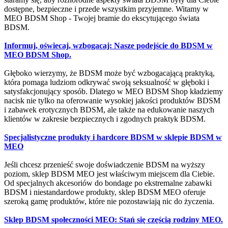
dostępne, bezpieczne i przede wszystkim przyjemne. Witamy w
MEO BDSM Shop - Twojej bramie do ekscytującego świata
BDSM.
Informuj, oświecaj, wzbogacaj: Nasze podejście do BDSM w
MEO BDSM Shop.
Głęboko wierzymy, że BDSM może być wzbogacającą praktyką,
która pomaga ludziom odkrywać swoją seksualność w głęboki i
satysfakcjonujący sposób. Dlatego w MEO BDSM Shop kładziemy
nacisk nie tylko na oferowanie wysokiej jakości produktów BDSM
i zabawek erotycznych BDSM, ale także na edukowanie naszych
klientów w zakresie bezpiecznych i zgodnych praktyk BDSM.
Specjalistyczne produkty i hardcore BDSM w sklepie BDSM w
MEO
Jeśli chcesz przenieść swoje doświadczenie BDSM na wyższy
poziom, sklep BDSM MEO jest właściwym miejscem dla Ciebie.
Od specjalnych akcesoriów do bondage po ekstremalne zabawki
BDSM i niestandardowe produkty, sklep BDSM MEO oferuje
szeroką gamę produktów, które nie pozostawiają nic do życzenia.
Sklep BDSM społeczności MEO: Stań się częścią rodziny MEO.