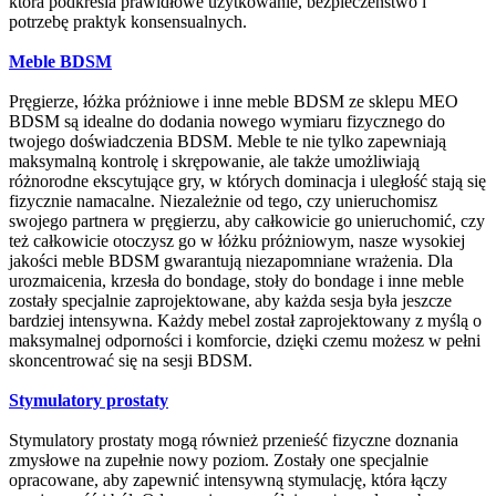
która podkreśla prawidłowe użytkowanie, bezpieczeństwo i
potrzebę praktyk konsensualnych.
Meble BDSM
Pręgierze, łóżka próżniowe i inne meble BDSM ze sklepu MEO
BDSM są idealne do dodania nowego wymiaru fizycznego do
twojego doświadczenia BDSM. Meble te nie tylko zapewniają
maksymalną kontrolę i skrępowanie, ale także umożliwiają
różnorodne ekscytujące gry, w których dominacja i uległość stają się
fizycznie namacalne. Niezależnie od tego, czy unieruchomisz
swojego partnera w pręgierzu, aby całkowicie go unieruchomić, czy
też całkowicie otoczysz go w łóżku próżniowym, nasze wysokiej
jakości meble BDSM gwarantują niezapomniane wrażenia. Dla
urozmaicenia, krzesła do bondage, stoły do bondage i inne meble
zostały specjalnie zaprojektowane, aby każda sesja była jeszcze
bardziej intensywna. Każdy mebel został zaprojektowany z myślą o
maksymalnej odporności i komforcie, dzięki czemu możesz w pełni
skoncentrować się na sesji BDSM.
Stymulatory prostaty
Stymulatory prostaty mogą również przenieść fizyczne doznania
zmysłowe na zupełnie nowy poziom. Zostały one specjalnie
opracowane, aby zapewnić intensywną stymulację, która łączy