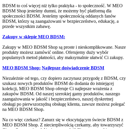
BDSM to coś więcej niż tylko praktyka - to społeczność. W MEO
BDSM Shop jesteśmy dumni, że możemy być platformą dla
społeczności BDSM. Jesteśmy społecznością oddanych fanów
BDSM, którzy są zaangażowani w bezpieczeństwo, edukację, a
przede wszystkim zabawę.
Zakupy w sklepie MEO BDSM:
Zakupy w MEO BDSM Shop są proste i nieskomplikowane. Nasze
produkty możesz zamówić online. Oferujemy duży wybór
popularnych metod płatności, aby maksymalnie ułatwić Ci zakupy.
MEO BDSM Shop:
Najlepsze doświadczenie BDSM
Niezależnie od tego, czy dopiero zaczynasz przygodę z BDSM, czy
szukasz nowych produktów BDSM do dodania do istniejącej
kolekcji, MEO BDSM Shop oferuje Ci najlepsze wrażenia z
zakupów BDSM. Od naszej szerokiej gamy produktów, naszego
zaangażowania w jakość i bezpieczeństwo, naszej dyskretnej
obsługi po pierwszorzędną obsługę klienta, zawsze możesz polegać
na MEO BDSM Shop.
Na co więc czekasz? Zanurz się w ekscytującym świecie BDSM z
MEO BDSM Shop. Z niecierpliwością czekamy, aby towarzyszyć