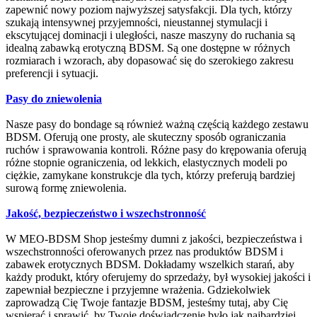
zapewnić nowy poziom najwyższej satysfakcji. Dla tych, którzy
szukają intensywnej przyjemności, nieustannej stymulacji i
ekscytującej dominacji i uległości, nasze maszyny do ruchania są
idealną zabawką erotyczną BDSM. Są one dostępne w różnych
rozmiarach i wzorach, aby dopasować się do szerokiego zakresu
preferencji i sytuacji.
Pasy do zniewolenia
Nasze pasy do bondage są również ważną częścią każdego zestawu
BDSM. Oferują one prosty, ale skuteczny sposób ograniczania
ruchów i sprawowania kontroli. Różne pasy do krępowania oferują
różne stopnie ograniczenia, od lekkich, elastycznych modeli po
ciężkie, zamykane konstrukcje dla tych, którzy preferują bardziej
surową formę zniewolenia.
Jakość, bezpieczeństwo i wszechstronność
W MEO-BDSM Shop jesteśmy dumni z jakości, bezpieczeństwa i
wszechstronności oferowanych przez nas produktów BDSM i
zabawek erotycznych BDSM. Dokładamy wszelkich starań, aby
każdy produkt, który oferujemy do sprzedaży, był wysokiej jakości i
zapewniał bezpieczne i przyjemne wrażenia. Gdziekolwiek
zaprowadzą Cię Twoje fantazje BDSM, jesteśmy tutaj, aby Cię
wspierać i sprawić, by Twoje doświadczenie było jak najbardziej