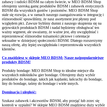
zabawy i radości BDSM na całym świecie, w MEO BDSM Shop
oferujemy szeroką gamę produktów BDSM i zabawek erotycznych
BDSM dla wszystkich gustów i poziomów. MEO BDSM Shop
stale się rozwija, a w ramach naszego zaangażowania w integrację i
różnorodność sprawiliśmy, że nasz asortyment jest płynny pod
względem płci. Zawsze byliśmy dumni z naszego skupienia się na
gejowskich produktach BDSM i nadal będziemy obsługiwać ten
ważny segment, ale uważamy, że ważne jest, aby uwzględniać i
reprezentować różnorodne tożsamości płciowe i orientacje
seksualne w dzisiejszej społeczności BDSM. Dlatego rozszerzymy
naszą ofertę, aby lepiej uwzględniała i reprezentowała wszystkich
klientów.
Co znajdziesz w sklepie MEO BDSM:
Nasze najpopularniejsze
produkty BDSM!
Produkty bondage: MEO BDSM Shop to idealne miejsce dla
wszystkich miłośników gier bondage. Oferujemy duży wybór
produktów do bondage, takich jak kajdanki, łańcuchy do bondage,
liny do bondage, taśmy do bondage i wiele innych.
Dominacja i uległość:
Szukasz zabawek i akcesoriów BDSM, aby przejąć lub zrzec się
kontroli w sypialni? W sklepie MEO BDSM znajdziesz duży wybór