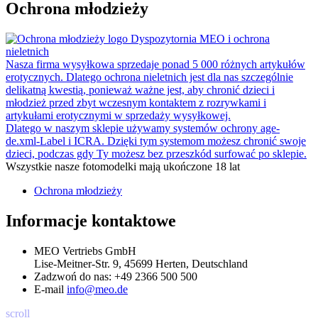
Ochrona młodzieży
Dyspozytornia MEO i ochrona
nieletnich
Nasza firma wysyłkowa sprzedaje ponad 5 000 różnych artykułów
erotycznych. Dlatego ochrona nieletnich jest dla nas szczególnie
delikatną kwestią, ponieważ ważne jest, aby chronić dzieci i
młodzież przed zbyt wczesnym kontaktem z rozrywkami i
artykułami erotycznymi w sprzedaży wysyłkowej.
Dlatego w naszym sklepie używamy systemów ochrony age-
de.xml-Label i ICRA. Dzięki tym systemom możesz chronić swoje
dzieci, podczas gdy Ty możesz bez przeszkód surfować po sklepie.
Wszystkie nasze fotomodelki mają ukończone 18 lat
Ochrona młodzieży
Informacje kontaktowe
MEO Vertriebs GmbH
Lise-Meitner-Str. 9, 45699 Herten, Deutschland
Zadzwoń do nas:
+49 2366 500 500
E-mail
info@meo.de
scroll