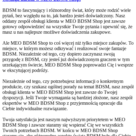
BDSM to fascynujący i różnorodny świat, który może rodzić wiele
pytań, bez względu na to, jak bardzo jesteś doświadczony. Nasz
oddany zespół obsługi klienta w MEO BDSM Shop jest zawsze
gotowy odpowiedzieć na wszystkie Twoje pytania i upewnić się, że
masz u nas najlepsze możliwe doświadczenia zakupowe.
Ale MEO BDSM Shop to coś więcej niż tylko miejsce zakupów. To
miejsce, w którym możesz odkrywać i realizować swoje fantazje
BDSM. Niezależnie od tego, czy dopiero zaczynasz swoją
przygodę z BDSM, czy jesteś już doświadczonym graczem w tym
urzekającym świecie, MEO BDSM Shop poprowadzi Cię i wesprze
w ekscytującej podróży.
Niezależnie od tego, czy potrzebujesz informacji o konkretnym
produkcie, czy szukasz ogólnej porady na temat BDSM, nasz zespół
obsługi klienta w MEO BDSM Shop jest zawsze do Twojej
dyspozycji. Jeśli Twoje wymagania są bardziej złożone, nasz zespół
ekspertów w MEO BDSM Shop z przyjemnością opracuje dla
Ciebie indywidualne rozwiązanie.
Twoja satysfakcja jest naszym najwyższym priorytetem w MEO
BDSM Shop i zawsze staramy się wspierać Cię we wszystkich
Twoich potrzebach BDSM. W końcu w MEO BDSM Shop
staramy się, aby różnorodne aspekty świata BDSM były dla Ciebie