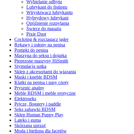
Wybielanie odbytu
Lubrykant do fistingu
Wtryskiwacz lubrykantu
Hybrydowy lubrykant
Opóźnienie rozpylania
Świece do masażu
Pixie Dust
Cockring & rozciągacz jąder
Rękawy i osłony na penisa
Pompki do penisa
Maszyna do seksu i dojarka
Pieprzone maszyny HiSmith
Stymulacja sutka
Sklep z akcesoriami do wiązania
Maski i kneble BDSM
Klatki na penisa i pasy cnoty
Prysznic analny
Meble BDSM i meble erotyczne
Elektroseks
Pejcze, floggery i paddle
Seks zabawki BDSM
Sklep Human Puppy Play
Lateks i guma
Skórzana uprząż
Moda i bielizna dla facetów