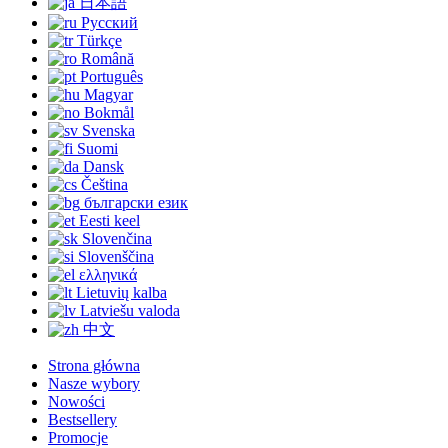
日本語
Русский
Türkçe
Română
Português
Magyar
Bokmål
Svenska
Suomi
Dansk
Čeština
български език
Eesti keel
Slovenčina
Slovenščina
ελληνικά
Lietuvių kalba
Latviešu valoda
中文
Strona główna
Nasze wybory
Nowości
Bestsellery
Promocje