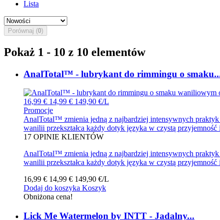
Lista
Porównaj (
0
)
Pokaż 1 - 10 z 10 elementów
AnalTotal™ - lubrykant do rimmingu o smaku..
16,99 €
14,99 €
149,90 €/L
Promocje
AnalTotal™ zmienia jedną z najbardziej intensywnych praktyk
wanilii przekształca każdy dotyk języka w czystą przyjemność 
17
OPINIE KLIENTÓW
AnalTotal™ zmienia jedną z najbardziej intensywnych praktyk
wanilii przekształca każdy dotyk języka w czystą przyjemność 
16,99 €
14,99 €
149,90 €/L
Dodaj do koszyka
Koszyk
Obniżona cena!
Lick Me Watermelon by INTT - Jadalny...