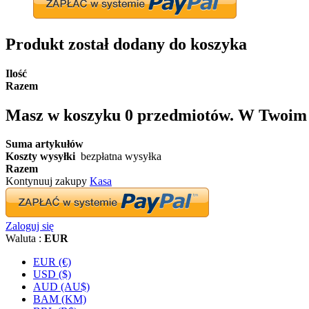
Produkt został dodany do koszyka
Ilość
Razem
Masz w koszyku
0
przedmiotów.
W Twoim k
Suma artykułów
Koszty wysyłki
bezpłatna wysyłka
Razem
Kontynuuj zakupy
Kasa
Zaloguj się
Waluta :
EUR
EUR (€)
USD ($)
AUD (AU$)
BAM (KM)