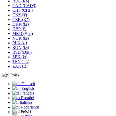
BRL (R$)
CAD (CAD$)
CHF (CHF)
CNY (¥)
CZK (Kč)
DKK (kr)
GBP (£)
MKD (Ден)
NOK (kr)
PLN (zł)
RON (lei)
RSD (Din.)
SEK (kr)
TRY (TL)
ZAR (R)
Polski
Deutsch
English
Français
Español
Italiano
Nederlands
Polski