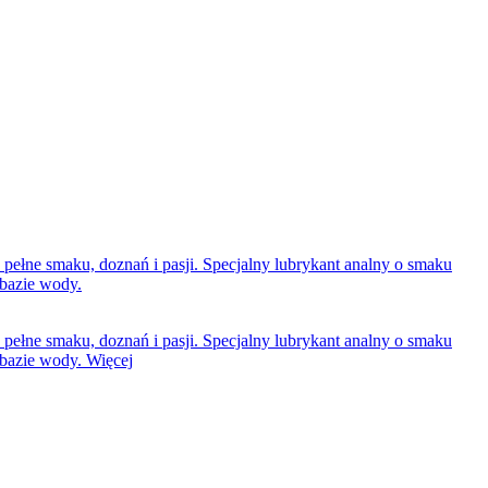
pełne smaku, doznań i pasji. Specjalny lubrykant analny o smaku
 bazie wody.
pełne smaku, doznań i pasji. Specjalny lubrykant analny o smaku
a bazie wody.
Więcej