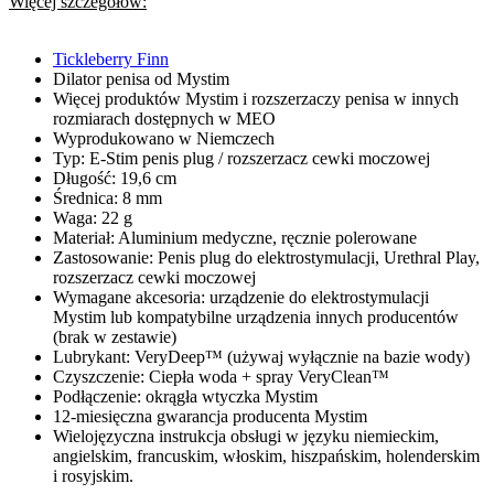
Więcej szczegółów:
Tickleberry Finn
Dilator penisa od Mystim
Więcej produktów Mystim i rozszerzaczy penisa w innych
rozmiarach dostępnych w MEO
Wyprodukowano w Niemczech
Typ: E-Stim penis plug / rozszerzacz cewki moczowej
Długość: 19,6 cm
Średnica: 8 mm
Waga: 22 g
Materiał: Aluminium medyczne, ręcznie polerowane
Zastosowanie: Penis plug do elektrostymulacji, Urethral Play,
rozszerzacz cewki moczowej
Wymagane akcesoria: urządzenie do elektrostymulacji
Mystim lub kompatybilne urządzenia innych producentów
(brak w zestawie)
Lubrykant: VeryDeep™ (używaj wyłącznie na bazie wody)
Czyszczenie: Ciepła woda + spray VeryClean™
Podłączenie: okrągła wtyczka Mystim
12-miesięczna gwarancja producenta Mystim
Wielojęzyczna instrukcja obsługi w języku niemieckim,
angielskim, francuskim, włoskim, hiszpańskim, holenderskim
i rosyjskim.