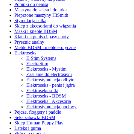
Pompki do penisa
Maszyna do seksu i dojarka
Pieprzone maszyny HiSmith
Stymulacja sutka
Sklep z akcesoriami do wiązania
Maski i kneble BDSM
Klatki na penisa i pasy cnoty
Prysznic analny
Meble BDSM i meble erotyczne
Elektroseks
E-Stim Systems
ElectraStim
Elektroseks - Mystim
Zasilanie do electrosexu
Elektrostymulacja odbytu
Elektroseks - penis i jądra
Elektroseks sutki
Elektroseks - BDSM
Elektroseks - Akcesoria
Elektrostymulacja pochwy
Pejcze, floggery i paddle
Seks zabawki BDSM
Sklep Human Puppy Play
Lateks i guma
Skórzana uprząż