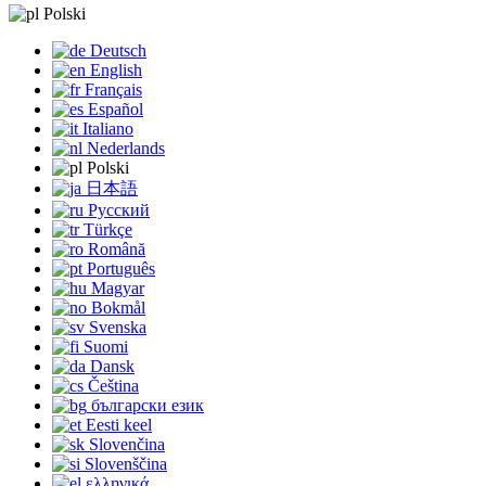
Polski
Deutsch
English
Français
Español
Italiano
Nederlands
Polski
日本語
Русский
Türkçe
Română
Português
Magyar
Bokmål
Svenska
Suomi
Dansk
Čeština
български език
Eesti keel
Slovenčina
Slovenščina
ελληνικά