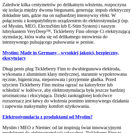
Zaledwie kilka centymetrów po delikatnym włożeniu, rozpoczyna
się izolacja między dwoma biegunami, generując impuls elektryczny
dokładnie tam, gdzie ma on najbardziej intensywny efekt. W
połączeniu z kompatybilnym urządzeniem do elektrostymulacji (np.
od Mystim, MEO, ElectraStim lub E-Stim System) i naszym
lubrykantem VeryDeep™, Tickleberry Finn oferuje Ci elektryzującą
stymulację, która waha się od delikatnego mrowienia do
intensywnego pulsującego pulsowania w penisie.
Mystim: Made in Germany - wysokiej jakości, bezpieczny,
ekscytujący
Długi penis plug Tickleberry Finn to dwubiegunowa elektroda,
wykonana z aluminium klasy medycznej, starannie wypolerowana
ręcznie, higieniczna, nieporowata i przyjemnie gładka. Przed
użyciem Tickleberry Finn można ogrzać na kaloryferze lub
schłodzić w lodówce, aby elektrostymulacja była jeszcze bardziej
urozmaicona i ekscytująca. Dzięki zaokrąglonej końcówce
rozszerzacz jest łatwy do włożenia pomimo intensywnego działania
i zapewnia maksymalny komfort użytkowania.
Elektrostymulacja z produktami od Mystim?
Mystim i MEO z Niemiec od lat inspirują świat innowacyjnymi
produktami do elektrostymulacji seksualnej. Tickleberry Finn to