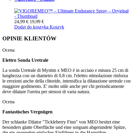
24,99 €
19,99 €
Dodaj do koszyka
Koszyk
OPINIE KLIENTÓW
Ocena
Elettro Sonda Uretrale
La sonda Uretrale di Mystim x MEO è in acciaio e misura 25 cm di
lunghezza con un diametro di 0,8 cm. l'elettro stimolazione rinforza
le erezioni anche della clitoride, intensifica la dilatazione uretrale con
maggiore godimento. E' molto utile anche per chi periodicamente
deve dilatare l'uretra per stenosi di varia natura.
Ocena
Fantastisches Vergnügen
Der schlanke Dilator "Tickleberry Finn" von MEO besitzt eine
besonders glatte Oberfläche und eine sorgsam abgerundete Spitze,
die ein angenehm einfaches Einführen in die Harnröhre