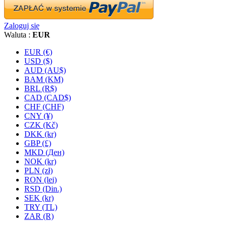
Zaloguj się
Waluta :
EUR
EUR (€)
USD ($)
AUD (AU$)
BAM (KM)
BRL (R$)
CAD (CAD$)
CHF (CHF)
CNY (¥)
CZK (Kč)
DKK (kr)
GBP (£)
MKD (Ден)
NOK (kr)
PLN (zł)
RON (lei)
RSD (Din.)
SEK (kr)
TRY (TL)
ZAR (R)