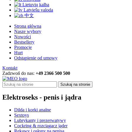
Lietuvių kalba
Latviešu valoda
中文
Strona główna
Nasze wybory
Nowości
Bestsellery
Promocje
Hurt
Odstąpienie od umowy
Kontakt
Zadzwoń do nas:
+49 2366 500 500
Szukaj na stronie
Elektroseks - penis i jądra
Dilda i korki analne
Sextoys
Lubrykanty i prezerwatywy
Cockring & rozciągacz jąder
Rękawy i osłony na penisa