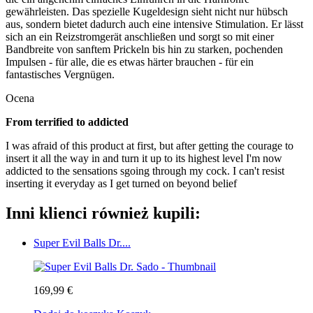
gewährleisten. Das spezielle Kugeldesign sieht nicht nur hübsch
aus, sondern bietet dadurch auch eine intensive Stimulation. Er lässt
sich an ein Reizstromgerät anschließen und sorgt so mit einer
Bandbreite von sanftem Prickeln bis hin zu starken, pochenden
Impulsen - für alle, die es etwas härter brauchen - für ein
fantastisches Vergnügen.
Ocena
From terrified to addicted
I was afraid of this product at first, but after getting the courage to
insert it all the way in and turn it up to its highest level I'm now
addicted to the sensations sgoing through my cock. I can't resist
inserting it everyday as I get turned on beyond belief
Inni klienci również kupili:
Super Evil Balls Dr....
169,99 €