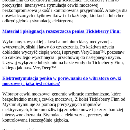
precyzyjna, intensywna stymulacja cewki moczowej,
bezkompromisowa jakość i kontrolowana przyjemność. Atrakcja dla
doświadczonych użytkowników i dla każdego, kto kocha lub chce
odkryć głęboką stymulację elektryczną.
Materiał i pielęgnacja rozszerzacza penisa Tickleberry Finn:
Wykonany z wysokiej jakości aluminium klasy medycznej -
wytrzymały, śliski i łatwy do czyszczenia. Po każdym użyciu
dokładnie wyczyść ciepłą wodą i sprayem VeryClean™, pozostaw
do całkowitego wyschnięcia i przechowuj do następnego użycia.
Używaj wyłącznie lubrykantu na bazie wody do Tickleberry Finn,
takiego jak nasz VeryDeep™.
Elektrostymulacja penisa w porównaniu do wibratora cewki
moczowej - jaka jest różnica?
Wibrator cewki moczowej generuje wibracje mechaniczne, które
bezpośrednio masują cewkę moczową. Z kolei Tickleberry Finn od
Mystim stymuluje za pomocą precyzyjnych impulsów
elektrycznych, które umożliwiają zupełnie nowe i jeszcze bardziej
intensywne doznania. Stymulacja elektryczna, precyzyjnie
kontrolowana i szczególnie głęboka.