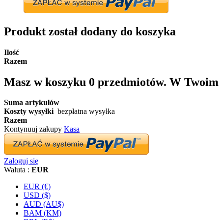
Produkt został dodany do koszyka
Ilość
Razem
Masz w koszyku
0
przedmiotów.
W Twoim k
Suma artykułów
Koszty wysyłki
bezpłatna wysyłka
Razem
Kontynuuj zakupy
Kasa
Zaloguj się
Waluta :
EUR
EUR (€)
USD ($)
AUD (AU$)
BAM (KM)