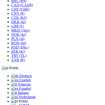
BRL (R$)
CAD (CAD$)
CHF (CHF)
CNY (¥)
CZK (Kč)
DKK (kr)
GBP (£)
MKD (Ден)
NOK (kr)
PLN (zł)
RON (lei)
RSD (Din.)
SEK (kr)
TRY (TL)
ZAR (R)
Polski
Deutsch
English
Français
Español
Italiano
Nederlands
Polski