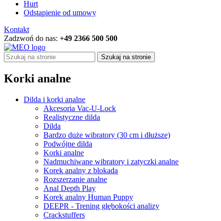
Hurt
Odstąpienie od umowy
Kontakt
Zadzwoń do nas:
+49 2366 500 500
Szukaj na stronie
Korki analne
Dilda i korki analne
Akcesoria Vac-U-Lock
Realistyczne dilda
Dilda
Bardzo duże wibratory (30 cm i dłuższe)
Podwójne dilda
Korki analne
Nadmuchiwane wibratory i zatyczki analne
Korek analny z blokadą
Rozszerzanie analne
Anal Depth Play
Korek analny Human Puppy
DEEPR - Trening głębokości analizy
Crackstuffers