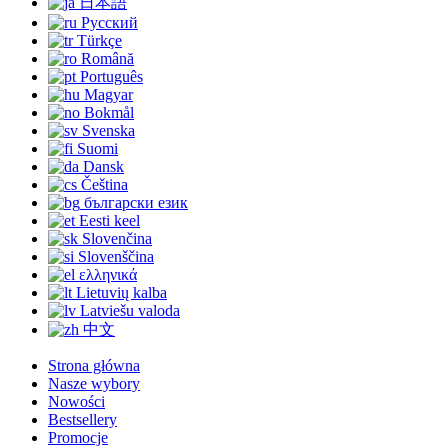
日本語
Русский
Türkçe
Română
Português
Magyar
Bokmål
Svenska
Suomi
Dansk
Čeština
български език
Eesti keel
Slovenčina
Slovenščina
ελληνικά
Lietuvių kalba
Latviešu valoda
中文
Strona główna
Nasze wybory
Nowości
Bestsellery
Promocje