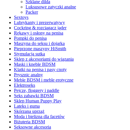
Szklane dilda
Luksusowe zatyczki analne
Packer
Sextoys
Lubrykanty i prezerwatywy
Cockring & rozciągacz jąder
Rękawy i osłony na penisa
Pompki do penisa
Maszyna do seksu i dojarka
Pieprzone maszyny HiSmith
Stymulacja sutka
Sklep z akcesoriami do wiązania
Maski i kneble BDSM
Klatki na penisa i pasy cnoty
Prysznic analny
Meble BDSM i meble erotyczne
Elektroseks
Pejcze, floggery i paddle
Seks zabawki BDSM
Sklep Human Puppy Play
Lateks i guma
Skórzana uprząż
Moda i bielizna dla facetów
Biżuteria BDSM
Seksowne akcesoria