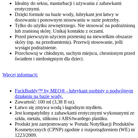
Idealny do seksu, masturbacji i używania z zabawkami
erotycznymi.
Dzięki formule na bazie wody, lubrykant jest łatwy w
dozowaniu i ponownym stosowaniu w razie potrzeby.
Tylko do użytku zewnętrznego. Nie stosować na podrażnioną
lub zranioną skórę. Unikaj kontaktu z oczami.
Przed pierwszym użyciem przetestuj na niewielkim obszarze
skóry (np. na przedramieniu). Przerwij stosowanie, jeśli
wystąpi podrażnienie.
Przechowuj w chłodnym, suchym miejscu, chronionym przed
światłem i niedostępnym dla dzieci.
Więcej informacji:
FuckBuddy™ by MEO® - lubrykant osobisty o podwójnym
działaniu na bazie wody.
Zawartość: 100 ml (3,38 fl oz).
Łatwo się zmywa wodą i łagodnym mydłem.
Jest kompatybilny z zabawkami erotycznymi wykonanymi ze
szkła, metalu, silikonu i ABS/twardego plastiku.
Produkt jest zarejestrowany w Portalu Notyfikacji Produktów
Kosmetycznych (CPNP) zgodnie z rozporządzeniem (WE) nr
1223/2009.