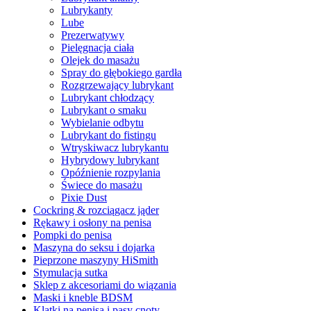
Lubrykanty
Lube
Prezerwatywy
Pielęgnacja ciała
Olejek do masażu
Spray do głębokiego gardła
Rozgrzewający lubrykant
Lubrykant chłodzący
Lubrykant o smaku
Wybielanie odbytu
Lubrykant do fistingu
Wtryskiwacz lubrykantu
Hybrydowy lubrykant
Opóźnienie rozpylania
Świece do masażu
Pixie Dust
Cockring & rozciągacz jąder
Rękawy i osłony na penisa
Pompki do penisa
Maszyna do seksu i dojarka
Pieprzone maszyny HiSmith
Stymulacja sutka
Sklep z akcesoriami do wiązania
Maski i kneble BDSM
Klatki na penisa i pasy cnoty