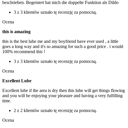
beschrieben. Begeistert hat mich die doppelte Funktion als Dildo
3 z 3 klientów uznało tę recenzję za pomocną.
Ocena
this is amazing
this is the best lube me and my boyfriend have ever used , a little
goes a long way and it's so amazing for such a good price . i would
100% recommend this !
3 z 3 klientów uznało tę recenzję za pomocną.
Ocena
Excellent Lube
Excellent lube if the area is dry then this lube will get things flowing
and you will be enjoying your pleasure and having a very fulfilling
time.
2 z 2 klientów uznało tę recenzję za pomocną.
Ocena