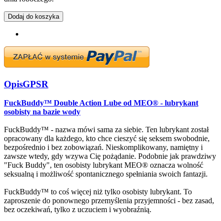
Dodaj do koszyka
Opis
GPSR
FuckBuddy™ Double Action Lube od MEO® - lubrykant
osobisty na bazie wody
FuckBuddy™ - nazwa mówi sama za siebie. Ten lubrykant został
opracowany dla każdego, kto chce cieszyć się seksem swobodnie,
bezpośrednio i bez zobowiązań. Nieskomplikowany, namiętny i
zawsze wtedy, gdy wzywa Cię pożądanie. Podobnie jak prawdziwy
"Fuck Buddy", ten osobisty lubrykant MEO® oznacza wolność
seksualną i możliwość spontanicznego spełniania swoich fantazji.
FuckBuddy™ to coś więcej niż tylko osobisty lubrykant. To
zaproszenie do ponownego przemyślenia przyjemności - bez zasad,
bez oczekiwań, tylko z uczuciem i wyobraźnią.