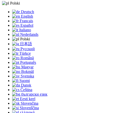
Polski
Deutsch
English
Français
Español
Italiano
Nederlands
Polski
日本語
Русский
Türkçe
Română
Português
Magyar
Bokmål
Svenska
Suomi
Dansk
Čeština
български език
Eesti keel
Slovenčina
Slovenščina
ελληνικά