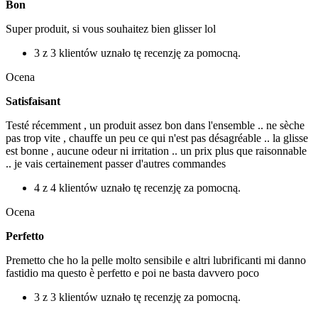
Bon
Super produit, si vous souhaitez bien glisser lol
3 z 3 klientów uznało tę recenzję za pomocną.
Ocena
Satisfaisant
Testé récemment , un produit assez bon dans l'ensemble .. ne sèche
pas trop vite , chauffe un peu ce qui n'est pas désagréable .. la glisse
est bonne , aucune odeur ni irritation .. un prix plus que raisonnable
.. je vais certainement passer d'autres commandes
4 z 4 klientów uznało tę recenzję za pomocną.
Ocena
Perfetto
Premetto che ho la pelle molto sensibile e altri lubrificanti mi danno
fastidio ma questo è perfetto e poi ne basta davvero poco
3 z 3 klientów uznało tę recenzję za pomocną.