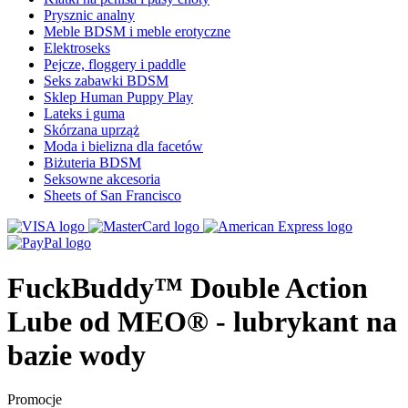
Prysznic analny
Meble BDSM i meble erotyczne
Elektroseks
Pejcze, floggery i paddle
Seks zabawki BDSM
Sklep Human Puppy Play
Lateks i guma
Skórzana uprząż
Moda i bielizna dla facetów
Biżuteria BDSM
Seksowne akcesoria
Sheets of San Francisco
FuckBuddy™ Double Action
Lube od MEO® - lubrykant na
bazie wody
Promocje