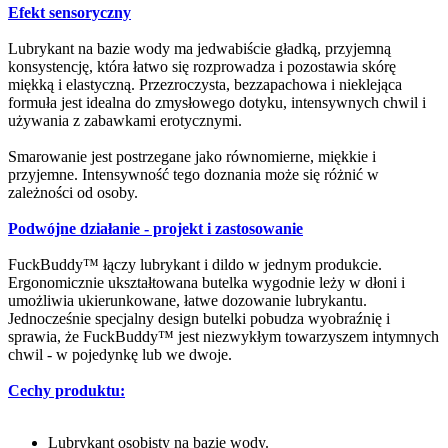
Efekt sensoryczny
Lubrykant na bazie wody ma jedwabiście gładką, przyjemną
konsystencję, która łatwo się rozprowadza i pozostawia skórę
miękką i elastyczną. Przezroczysta, bezzapachowa i nieklejąca
formuła jest idealna do zmysłowego dotyku, intensywnych chwil i
używania z zabawkami erotycznymi.
Smarowanie jest postrzegane jako równomierne, miękkie i
przyjemne. Intensywność tego doznania może się różnić w
zależności od osoby.
Podwójne działanie - projekt i zastosowanie
FuckBuddy™ łączy lubrykant i dildo w jednym produkcie.
Ergonomicznie ukształtowana butelka wygodnie leży w dłoni i
umożliwia ukierunkowane, łatwe dozowanie lubrykantu.
Jednocześnie specjalny design butelki pobudza wyobraźnię i
sprawia, że FuckBuddy™ jest niezwykłym towarzyszem intymnych
chwil - w pojedynkę lub we dwoje.
Cechy produktu:
Lubrykant osobisty na bazie wody.