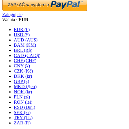
Zaloguj się
Waluta :
EUR
EUR (€)
USD ($)
AUD (AU$)
BAM (KM)
BRL (R$)
CAD (CAD$)
CHF (CHF)
CNY (¥)
CZK (Kč)
DKK (kr)
GBP (£)
MKD (Ден)
NOK (kr)
PLN (zł)
RON (lei)
RSD (Din.)
SEK (kr)
TRY (TL)
ZAR (R)