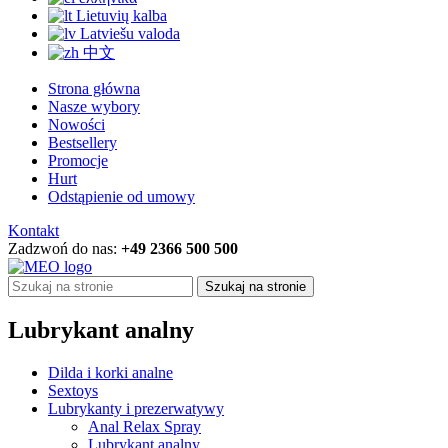
Lietuvių kalba
Latviešu valoda
中文
Strona główna
Nasze wybory
Nowości
Bestsellery
Promocje
Hurt
Odstąpienie od umowy
Kontakt
Zadzwoń do nas:
+49 2366 500 500
Szukaj na stronie
Lubrykant analny
Dilda i korki analne
Sextoys
Lubrykanty i prezerwatywy
Anal Relax Spray
Lubrykant analny