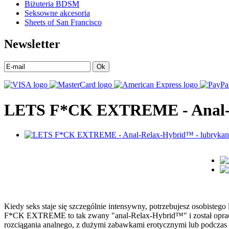
Biżuteria BDSM
Seksowne akcesoria
Sheets of San Francisco
Newsletter
Ok
LETS F*CK EXTREME - Anal-R
Kiedy seks staje się szczególnie intensywny, potrzebujesz osobistego l
F*CK EXTREME to tak zwany "anal-Relax-Hybrid™" i został opracowa
rozciągania analnego, z dużymi zabawkami erotycznymi lub podczas gł