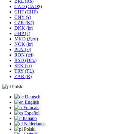
BRL (R$)
CAD (CAD$)
CHF (CHF)
CNY (¥)
CZK (Kč)
DKK (kr)
GBP (£)
MKD (Ден)
NOK (kr)
PLN (zł)
RON (lei)
RSD (Din.)
SEK (kr)
TRY (TL)
ZAR (R)
Polski
Deutsch
English
Français
Español
Italiano
Nederlands
Polski