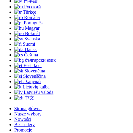
日本語
Русский
Türkçe
Română
Português
Magyar
Bokmål
Svenska
Suomi
Dansk
Čeština
български език
Eesti keel
Slovenčina
Slovenščina
ελληνικά
Lietuvių kalba
Latviešu valoda
中文
Strona główna
Nasze wybory
Nowości
Bestsellery
Promocje