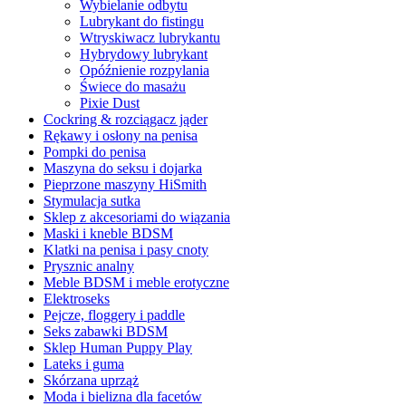
Wybielanie odbytu
Lubrykant do fistingu
Wtryskiwacz lubrykantu
Hybrydowy lubrykant
Opóźnienie rozpylania
Świece do masażu
Pixie Dust
Cockring & rozciągacz jąder
Rękawy i osłony na penisa
Pompki do penisa
Maszyna do seksu i dojarka
Pieprzone maszyny HiSmith
Stymulacja sutka
Sklep z akcesoriami do wiązania
Maski i kneble BDSM
Klatki na penisa i pasy cnoty
Prysznic analny
Meble BDSM i meble erotyczne
Elektroseks
Pejcze, floggery i paddle
Seks zabawki BDSM
Sklep Human Puppy Play
Lateks i guma
Skórzana uprząż
Moda i bielizna dla facetów