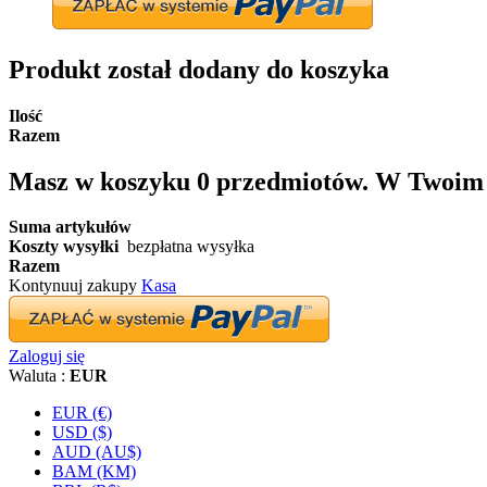
Produkt został dodany do koszyka
Ilość
Razem
Masz w koszyku
0
przedmiotów.
W Twoim k
Suma artykułów
Koszty wysyłki
bezpłatna wysyłka
Razem
Kontynuuj zakupy
Kasa
Zaloguj się
Waluta :
EUR
EUR (€)
USD ($)
AUD (AU$)
BAM (KM)