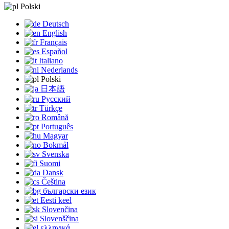
Polski
Deutsch
English
Français
Español
Italiano
Nederlands
Polski
日本語
Русский
Türkçe
Română
Português
Magyar
Bokmål
Svenska
Suomi
Dansk
Čeština
български език
Eesti keel
Slovenčina
Slovenščina
ελληνικά