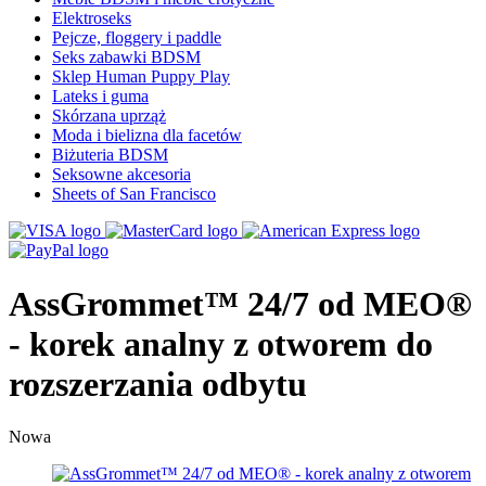
Elektroseks
Pejcze, floggery i paddle
Seks zabawki BDSM
Sklep Human Puppy Play
Lateks i guma
Skórzana uprząż
Moda i bielizna dla facetów
Biżuteria BDSM
Seksowne akcesoria
Sheets of San Francisco
AssGrommet™ 24/7 od MEO®
- korek analny z otworem do
rozszerzania odbytu
Nowa