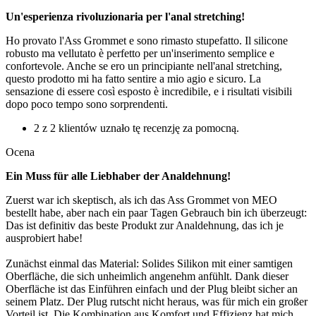
Un'esperienza rivoluzionaria per l'anal stretching!
Ho provato l'Ass Grommet e sono rimasto stupefatto. Il silicone
robusto ma vellutato è perfetto per un'inserimento semplice e
confortevole. Anche se ero un principiante nell'anal stretching,
questo prodotto mi ha fatto sentire a mio agio e sicuro. La
sensazione di essere così esposto è incredibile, e i risultati visibili
dopo poco tempo sono sorprendenti.
2 z 2 klientów uznało tę recenzję za pomocną.
Ocena
Ein Muss für alle Liebhaber der Analdehnung!
Zuerst war ich skeptisch, als ich das Ass Grommet von MEO
bestellt habe, aber nach ein paar Tagen Gebrauch bin ich überzeugt:
Das ist definitiv das beste Produkt zur Analdehnung, das ich je
ausprobiert habe!
Zunächst einmal das Material: Solides Silikon mit einer samtigen
Oberfläche, die sich unheimlich angenehm anfühlt. Dank dieser
Oberfläche ist das Einführen einfach und der Plug bleibt sicher an
seinem Platz. Der Plug rutscht nicht heraus, was für mich ein großer
Vorteil ist. Die Kombination aus Komfort und Effizienz hat mich