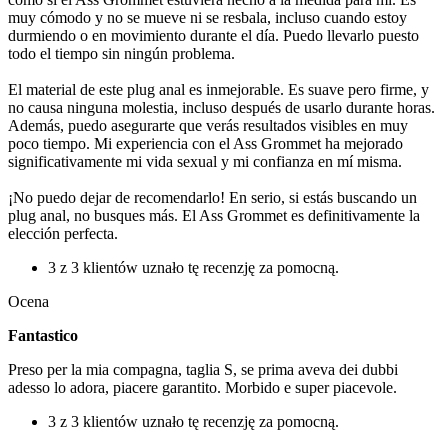
muy cómodo y no se mueve ni se resbala, incluso cuando estoy
durmiendo o en movimiento durante el día. Puedo llevarlo puesto
todo el tiempo sin ningún problema.
El material de este plug anal es inmejorable. Es suave pero firme, y
no causa ninguna molestia, incluso después de usarlo durante horas.
Además, puedo asegurarte que verás resultados visibles en muy
poco tiempo. Mi experiencia con el Ass Grommet ha mejorado
significativamente mi vida sexual y mi confianza en mí misma.
¡No puedo dejar de recomendarlo! En serio, si estás buscando un
plug anal, no busques más. El Ass Grommet es definitivamente la
elección perfecta.
3 z 3 klientów uznało tę recenzję za pomocną.
Ocena
Fantastico
Preso per la mia compagna, taglia S, se prima aveva dei dubbi
adesso lo adora, piacere garantito. Morbido e super piacevole.
3 z 3 klientów uznało tę recenzję za pomocną.