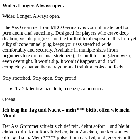
Wider. Longer. Always open.
Wider. Longer. Always open.
The Ass Grommet from MEO Germany is your ultimate tool for
permanent anal stretching. Designed for players who crave deep
dilation, visible progress and the thrill of total exposure, this firm yet
silky silicone tunnel plug keeps your ass stretched wide -
comfortably and securely. Available in multiple sizes (from
beginners to extreme anal stretchers), it’s built for long-term wear,
even overnight. It won’t slip, it won’t disappear, and it will
completely change the way your anal training looks and feels.
Stay stretched. Stay open. Stay proud.
1 z 2 klientów uznało tę recenzję za pomocną.
Ocena
Ich trag ihn Tag und Nacht – mein *** bleibt offen wie mein
Mund
Der Ass Grommet schiebt sich tief rein, dehnt sofort – und bleibt
einfach drin. Kein Rausflutschen, kein Zwicken, nur konstantes
offengeil sein. Mein ***** pulsiert um das Teil, und jeder Schritt