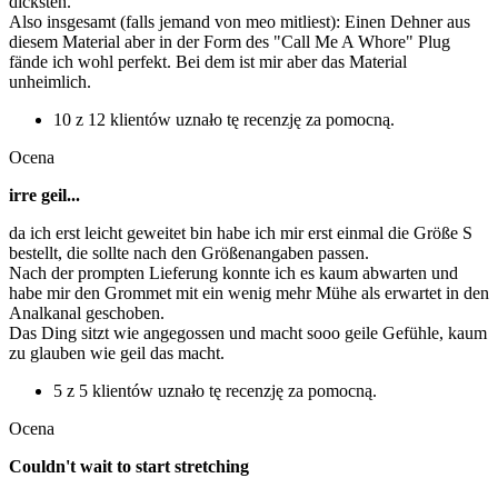
dicksten.
Also insgesamt (falls jemand von meo mitliest): Einen Dehner aus
diesem Material aber in der Form des "Call Me A Whore" Plug
fände ich wohl perfekt. Bei dem ist mir aber das Material
unheimlich.
10 z 12 klientów uznało tę recenzję za pomocną.
Ocena
irre geil...
da ich erst leicht geweitet bin habe ich mir erst einmal die Größe S
bestellt, die sollte nach den Größenangaben passen.
Nach der prompten Lieferung konnte ich es kaum abwarten und
habe mir den Grommet mit ein wenig mehr Mühe als erwartet in den
Analkanal geschoben.
Das Ding sitzt wie angegossen und macht sooo geile Gefühle, kaum
zu glauben wie geil das macht.
5 z 5 klientów uznało tę recenzję za pomocną.
Ocena
Couldn't wait to start stretching