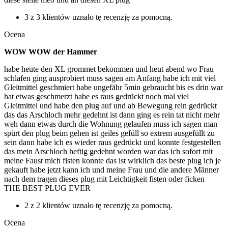
3 z 3 klientów uznało tę recenzję za pomocną.
Ocena
WOW WOW der Hammer
habe heute den XL grommet bekommen und heut abend wo Frau
schlafen ging ausprobiert muss sagen am Anfang habe ich mit viel
Gleitmittel geschmiert habe ungefähr 5min gebraucht bis es drin war
hat etwas geschmerzt habe es raus gedrückt noch mal viel
Gleitmittel und habe den plug auf und ab Bewegung rein gedrückt
das das Arschloch mehr gedehnt ist dann ging es rein tat nicht mehr
weh dann etwas durch die Wohnung gelaufen muss ich sagen man
spürt den plug beim gehen ist geiles gefüll so extrem ausgefüllt zu
sein dann habe ich es wieder raus gedrückt und konnte festgestellen
das mein Arschloch heftig gedehnt worden war das ich sofort mit
meine Faust mich fisten konnte das ist wirklich das beste plug ich je
gekauft habe jetzt kann ich und meine Frau und die andere Männer
nach dem tragen dieses plug mit Leichtigkeit fisten oder ficken
THE BEST PLUG EVER
2 z 2 klientów uznało tę recenzję za pomocną.
Ocena