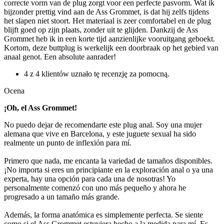
correcte vorm van de plug zorgt voor een perfecte pasvorm. Wat ik
bijzonder prettig vind aan de Ass Grommet, is dat hij zelfs tijdens
het slapen niet stoort. Het materiaal is zeer comfortabel en de plug
blijft goed op zijn plaats, zonder uit te glijden. Dankzij de Ass
Grommet heb ik in een korte tijd aanzienlijke vooruitgang geboekt.
Kortom, deze buttplug is werkelijk een doorbraak op het gebied van
anaal genot. Een absolute aanrader!
4 z 4 klientów uznało tę recenzję za pomocną.
Ocena
¡Oh, el Ass Grommet!
No puedo dejar de recomendarte este plug anal. Soy una mujer
alemana que vive en Barcelona, y este juguete sexual ha sido
realmente un punto de inflexión para mí.
Primero que nada, me encanta la variedad de tamaños disponibles.
¡No importa si eres un principiante en la exploración anal o ya una
experta, hay una opción para cada una de nosotras! Yo
personalmente comenzó con uno más pequeño y ahora he
progresado a un tamaño más grande.
Además, la forma anatómica es simplemente perfecta. Se siente
como si el Ass Grommet estuviera hecho a la medida para mí. Es