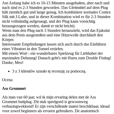
Am Anfang habe ich es 10-15 Minuten ausgehalten, aber nach und
nach sind es 2-3 Stunden geworden. Das Gleitmittel auf dem Plug
hält ziemlich gut und lange genug. Ich kombiniere normales Contex
Silk mit J-Lube, und in dieser Kombination wird es für 2-3 Stunden
nicht vollständig aufgesaugt, und der Plug kann vorsichtig
herausgezogen werden, damit er nicht bricht).
Wenn man den Plug nach 3 Stunden herauszieht, wird das Ejakulat
aus dem Penis ausgestoßen und eine Hitzewelle durchläuft den
Körper.
Interessante Empfindungen lassen sich auch durch das Einführen
eines Vibrators in den Tunnel erzielen.
Mit einem Wort - ein wunderbares Spielzeug für Liebhaber der
maximalen Dehnung! Danach geht's mit Hurra zum Double Fisting!
Danke, Meo!
3 z 3 klientów uznało tę recenzję za pomocną.
Ocena
Ass Grommet
Als man van 60 jaar, wil ik mijn ervaring delen met de Ass
Grommet buttplug. Dit stuk speelgoed is gewoonweg
verbazingwekkend! Er zijn verschillende maten beschikbaar, ideaal
voor zowel beginners als ervaren gebruikers. De anatomisch