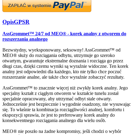
Opis
GPSR
AssGrommet™ 24/7 od MEO® - korek analny z otworem do
rozszerzania analnego
Bezwstydny, wyeksponowany, seksowny! AssGrommet™ od
MEO® służy do rozciągania odbytu, utrzymuje go szeroko
otwartym, gwarantuje ekstremalne doznania i rozciąga go przez
długi czas, dzięki czemu wyniki są wyraźnie widoczne. Ten korek
analny jest odpowiedni dla każdego, kto nie tylko chce poczuć
rozszerzanie analne, ale także chce wyraźnie zobaczyć rezultaty.
AssGrommet™ to znacznie więcej niż zwykły korek analny. Jego
specjalny kształt z ciągłym otworem w kształcie tunelu został
specjalnie opracowany, aby utrzymać odbyt stale otwarty.
Jednocześnie jest bezpiecznie i wygodnie osadzony, nie wysuwając
się. To właśnie ta kombinacja rozciągliwości analnej, komfortu i
ekspozycji sprawia, że jest to preferowany korek analny do
konsekwentnego rozciągania analnego dla wielu osób.
MEO® nie poszło na żadne kompromisy, jeśli chodzi o wybór