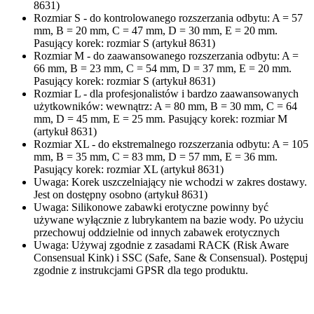
8631)
Rozmiar S - do kontrolowanego rozszerzania odbytu: A = 57
mm, B = 20 mm, C = 47 mm, D = 30 mm, E = 20 mm.
Pasujący korek: rozmiar S (artykuł 8631)
Rozmiar M - do zaawansowanego rozszerzania odbytu: A =
66 mm, B = 23 mm, C = 54 mm, D = 37 mm, E = 20 mm.
Pasujący korek: rozmiar S (artykuł 8631)
Rozmiar L - dla profesjonalistów i bardzo zaawansowanych
użytkowników: wewnątrz: A = 80 mm, B = 30 mm, C = 64
mm, D = 45 mm, E = 25 mm. Pasujący korek: rozmiar M
(artykuł 8631)
Rozmiar XL - do ekstremalnego rozszerzania odbytu: A = 105
mm, B = 35 mm, C = 83 mm, D = 57 mm, E = 36 mm.
Pasujący korek: rozmiar XL (artykuł 8631)
Uwaga: Korek uszczelniający nie wchodzi w zakres dostawy.
Jest on dostępny osobno (artykuł 8631)
Uwaga: Silikonowe zabawki erotyczne powinny być
używane wyłącznie z lubrykantem na bazie wody. Po użyciu
przechowuj oddzielnie od innych zabawek erotycznych
Uwaga: Używaj zgodnie z zasadami RACK (Risk Aware
Consensual Kink) i SSC (Safe, Sane & Consensual). Postępuj
zgodnie z instrukcjami GPSR dla tego produktu.