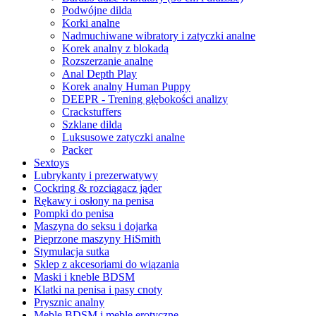
Podwójne dilda
Korki analne
Nadmuchiwane wibratory i zatyczki analne
Korek analny z blokadą
Rozszerzanie analne
Anal Depth Play
Korek analny Human Puppy
DEEPR - Trening głębokości analizy
Crackstuffers
Szklane dilda
Luksusowe zatyczki analne
Packer
Sextoys
Lubrykanty i prezerwatywy
Cockring & rozciągacz jąder
Rękawy i osłony na penisa
Pompki do penisa
Maszyna do seksu i dojarka
Pieprzone maszyny HiSmith
Stymulacja sutka
Sklep z akcesoriami do wiązania
Maski i kneble BDSM
Klatki na penisa i pasy cnoty
Prysznic analny
Meble BDSM i meble erotyczne