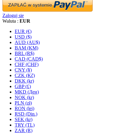
Zaloguj się
Waluta :
EUR
EUR (€)
USD ($)
AUD (AU$)
BAM (KM)
BRL (R$)
CAD (CAD$)
CHF (CHF)
CNY (¥)
CZK (Kč)
DKK (kr)
GBP (£)
MKD (Ден)
NOK (kr)
PLN (zł)
RON (lei)
RSD (Din.)
SEK (kr)
TRY (TL)
ZAR (R)