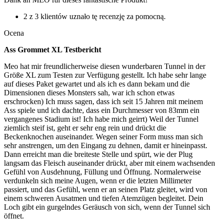
2 z 3 klientów uznało tę recenzję za pomocną.
Ocena
Ass Grommet XL Testbericht
Meo hat mir freundlicherweise diesen wunderbaren Tunnel in der
Größe XL zum Testen zur Verfügung gestellt. Ich habe sehr lange
auf dieses Paket gewartet und als ich es dann bekam und die
Dimensionen dieses Monsters sah, war ich schon etwas
erschrocken) Ich muss sagen, dass ich seit 15 Jahren mit meinem
Ass spiele und ich dachte, dass ein Durchmesser von 83mm ein
vergangenes Stadium ist! Ich habe mich geirrt) Weil der Tunnel
ziemlich steif ist, geht er sehr eng rein und drückt die
Beckenknochen auseinander. Wegen seiner Form muss man sich
sehr anstrengen, um den Eingang zu dehnen, damit er hineinpasst.
Dann erreicht man die breiteste Stelle und spürt, wie der Plug
langsam das Fleisch auseinander drückt, aber mit einem wachsenden
Gefühl von Ausdehnung, Füllung und Öffnung. Normalerweise
verdunkeln sich meine Augen, wenn er die letzten Millimeter
passiert, und das Gefühl, wenn er an seinen Platz gleitet, wird von
einem schweren Ausatmen und tiefen Atemzügen begleitet. Dein
Loch gibt ein gurgelndes Geräusch von sich, wenn der Tunnel sich
öffnet.