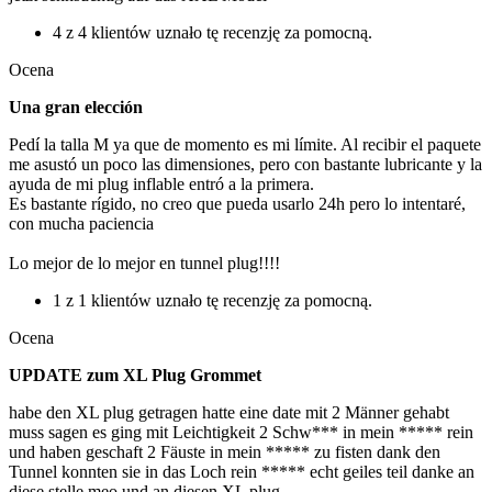
4 z 4 klientów uznało tę recenzję za pomocną.
Ocena
Una gran elección
Pedí la talla M ya que de momento es mi límite. Al recibir el paquete
me asustó un poco las dimensiones, pero con bastante lubricante y la
ayuda de mi plug inflable entró a la primera.
Es bastante rígido, no creo que pueda usarlo 24h pero lo intentaré,
con mucha paciencia
Lo mejor de lo mejor en tunnel plug!!!!
1 z 1 klientów uznało tę recenzję za pomocną.
Ocena
UPDATE zum XL Plug Grommet
habe den XL plug getragen hatte eine date mit 2 Männer gehabt
muss sagen es ging mit Leichtigkeit 2 Schw*** in mein ***** rein
und haben geschaft 2 Fäuste in mein ***** zu fisten dank den
Tunnel konnten sie in das Loch rein ***** echt geiles teil danke an
diese stelle meo und an diesen XL plug