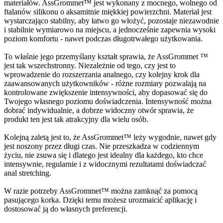
materiałów. AssGrommet™ jest wykonany z mocnego, wolnego od
ftalanów silikonu o aksamitnie miękkiej powierzchni. Materiał jest
wystarczająco stabilny, aby łatwo go włożyć, pozostaje niezawodnie
i stabilnie wymiarowo na miejscu, a jednocześnie zapewnia wysoki
poziom komfortu - nawet podczas długotrwałego użytkowania.
To właśnie jego przemyślany kształt sprawia, że AssGrommet ™
jest tak wszechstronny. Niezależnie od tego, czy jest to
wprowadzenie do rozszerzania analnego, czy kolejny krok dla
zaawansowanych użytkowników - różne rozmiary pozwalają na
kontrolowane zwiększenie intensywności, aby dopasować się do
Twojego własnego poziomu doświadczenia. Intensywność można
dobrać indywidualnie, a dobrze widoczny otwór sprawia, że
produkt ten jest tak atrakcyjny dla wielu osób.
Kolejną zaletą jest to, że AssGrommet™ leży wygodnie, nawet gdy
jest noszony przez długi czas. Nie przeszkadza w codziennym
życiu, nie zsuwa się i dlatego jest idealny dla każdego, kto chce
intensywnie, regularnie i z widocznymi rezultatami doświadczać
anal stretching.
W razie potrzeby AssGrommet™ można zamknąć za pomocą
pasującego korka. Dzięki temu możesz urozmaicić aplikację i
dostosować ją do własnych preferencji.