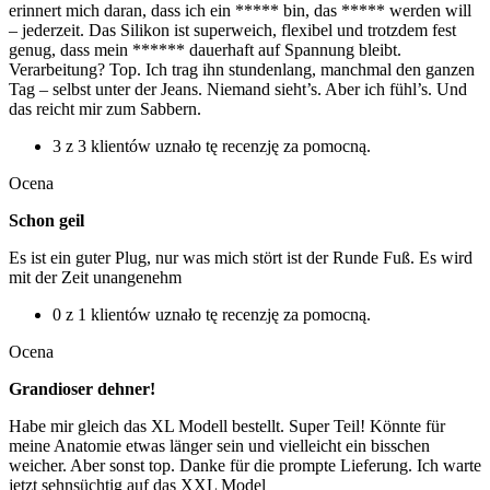
erinnert mich daran, dass ich ein ***** bin, das ***** werden will
– jederzeit. Das Silikon ist superweich, flexibel und trotzdem fest
genug, dass mein ****** dauerhaft auf Spannung bleibt.
Verarbeitung? Top. Ich trag ihn stundenlang, manchmal den ganzen
Tag – selbst unter der Jeans. Niemand sieht’s. Aber ich fühl’s. Und
das reicht mir zum Sabbern.
3 z 3 klientów uznało tę recenzję za pomocną.
Ocena
Schon geil
Es ist ein guter Plug, nur was mich stört ist der Runde Fuß. Es wird
mit der Zeit unangenehm
0 z 1 klientów uznało tę recenzję za pomocną.
Ocena
Grandioser dehner!
Habe mir gleich das XL Modell bestellt. Super Teil! Könnte für
meine Anatomie etwas länger sein und vielleicht ein bisschen
weicher. Aber sonst top. Danke für die prompte Lieferung. Ich warte
jetzt sehnsüchtig auf das XXL Model