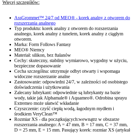
Więcej szczegółów:
AssGrommet™ 24/7 od MEO® - korek analny z otworem do
rozszerzania analnego
Typ produktu: korek analny z otworem do rozszerzania
analnego, korek analny z tunelem, korek analny z ciągłym
otworem.
Marka: Form Follows Fantasy
MEO® Niemcy
Materiał: silikon, bez ftalanów
Cechy: skuteczny, stabilny wymiarowo, wygodny w użyciu,
bezpieczne dopasowanie
Cecha szczególna: utrzymuje odbyt otwarty i wspomaga
widoczne rozszerzanie analne
Zastosowanie: odpowiedni 24/7, w zależności od osobistego
doświadczenia i użytkowania
Zalecany lubrykant: odpowiednie są lubrykanty na bazie
wody, takie jak Alphamale® i Aquameo®. Odrobina sprayu
Extremeo może ułatwić wkładanie
Czyszczenie: czyść ciepłą wodą, łagodnym mydłem i
środkiem VeryClean™
Rozmiar XS - dla początkujących:wewnątrz w obszarze
rozszerzania analnego: A = 47 mm, B = 17 mm, C = 37 mm,
D = 25 mm, E = 15 mm. Pasujący korek: rozmiar XS (artykuł