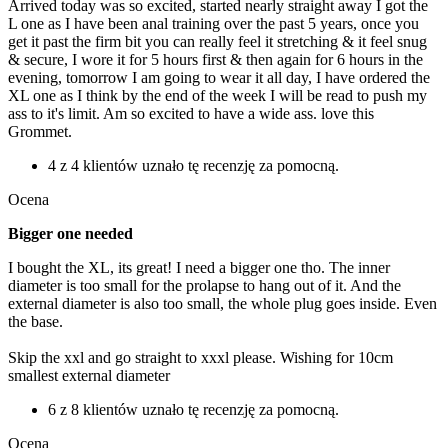
Arrived today was so excited, started nearly straight away I got the
L one as I have been anal training over the past 5 years, once you
get it past the firm bit you can really feel it stretching & it feel snug
& secure, I wore it for 5 hours first & then again for 6 hours in the
evening, tomorrow I am going to wear it all day, I have ordered the
XL one as I think by the end of the week I will be read to push my
ass to it's limit. Am so excited to have a wide ass. love this
Grommet.
4 z 4 klientów uznało tę recenzję za pomocną.
Ocena
Bigger one needed
I bought the XL, its great! I need a bigger one tho. The inner
diameter is too small for the prolapse to hang out of it. And the
external diameter is also too small, the whole plug goes inside. Even
the base.
Skip the xxl and go straight to xxxl please. Wishing for 10cm
smallest external diameter
6 z 8 klientów uznało tę recenzję za pomocną.
Ocena