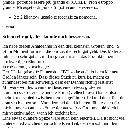
grande, potrebbe essere più grande di XXXLL. Non è troppo
grande. Mi aspetto di più da S, potrei anche essere io;
2 z 2 klientów uznało tę recenzję za pomocną.
Ocena
Schon sehr gut, aber könnte noch besser sein.
Ich habe diesen Analdehner in den drei kleinsten Größen, und "S"
ist im Moment für mich die Größe, die recht gut geht. Das Material
fühlt sich sehr gut an, und insgesamt macht das Produkt einen
hochwertigen Eindruck.
Verbesserungsvorschläge:
Der "Hals" (also die Dimension "B") sollte auch bei den kleineren
Größen länger sein. Dass dieses Stück zu kurz ist, macht es
zumindest bei mir schwierig, dass der Dehner richtig fest sitzt.
Mit wäre wohler, wenn die Basis einen etwas größeren
Durchmesser oder eine andere Form (vielleicht oval) hätte, also
mehr Unterschied zwischen dem eingeführten Teil und dem Teil, der
draußen bleiben soll. Vor allem bei den kleineren fühlt es sich für
mich immer so an, als könnte der ganze Ass Grommet plötzlich in
mir verschwinden, wenn ich gedehnt bin.
Eine etwas dünnere Spitze wäre auch kein Nachteil. Da ist nicht viel
Unterschied zwichen dem schmalsten Teil, der rein soll und dem