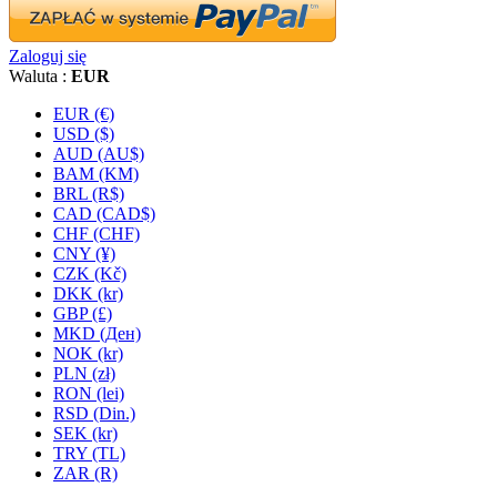
Zaloguj się
Waluta :
EUR
EUR (€)
USD ($)
AUD (AU$)
BAM (KM)
BRL (R$)
CAD (CAD$)
CHF (CHF)
CNY (¥)
CZK (Kč)
DKK (kr)
GBP (£)
MKD (Ден)
NOK (kr)
PLN (zł)
RON (lei)
RSD (Din.)
SEK (kr)
TRY (TL)
ZAR (R)