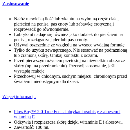
Zastosowanie
Nałóż niewielką ilość lubrykantu na wybraną część ciała,
pierścień na penisa, pas cnoty lub zabawkę erotyczną i
rozprowadź go równomiernie.
Lubrykant nadaje się również jako dodatek do pierścieni na
penisa, rozciągacza jąder lub pasa cnoty.
Używaj oszczędnie ze względu na wysoce wydajną formułę.
Tylko do użytku zewnętrznego. Nie stosować na podrażnioną
lub zranioną skórę. Unikaj kontaktu z oczami.
Przed pierwszym użyciem przetestuj na niewielkim obszarze
skóry (np. na przedramieniu). Przerwij stosowanie, jeśli
wystąpią reakcje.
Przechowuj w chłodnym, suchym miejscu, chronionym przed
światłem i niedostępnym dla dzieci.
Więcej informacji:
PlowBoy™ 2.0 True Feel - lubrykant osobisty z aloesem i
witaminą E
Odżywia i rozpieszcza skórę dzięki witaminie E i aloesowi.
Zawartość: 100 ml.