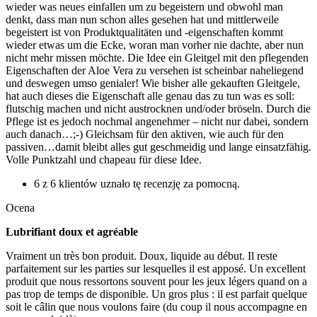
wieder was neues einfallen um zu begeistern und obwohl man
denkt, dass man nun schon alles gesehen hat und mittlerweile
begeistert ist von Produktqualitäten und -eigenschaften kommt
wieder etwas um die Ecke, woran man vorher nie dachte, aber nun
nicht mehr missen möchte. Die Idee ein Gleitgel mit den pflegenden
Eigenschaften der Aloe Vera zu versehen ist scheinbar naheliegend
und deswegen umso genialer! Wie bisher alle gekauften Gleitgele,
hat auch dieses die Eigenschaft alle genau das zu tun was es soll:
flutschig machen und nicht austrocknen und/oder bröseln. Durch die
Pflege ist es jedoch nochmal angenehmer – nicht nur dabei, sondern
auch danach…;-) Gleichsam für den aktiven, wie auch für den
passiven…damit bleibt alles gut geschmeidig und lange einsatzfähig.
Volle Punktzahl und chapeau für diese Idee.
6 z 6 klientów uznało tę recenzję za pomocną.
Ocena
Lubrifiant doux et agréable
Vraiment un très bon produit. Doux, liquide au début. Il reste
parfaitement sur les parties sur lesquelles il est apposé. Un excellent
produit que nous ressortons souvent pour les jeux légers quand on a
pas trop de temps de disponible. Un gros plus : il est parfait quelque
soit le câlin que nous voulons faire (du coup il nous accompagne en