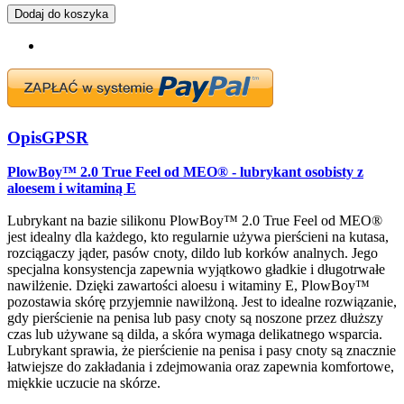
Dodaj do koszyka
Opis
GPSR
PlowBoy™ 2.0 True Feel od MEO® - lubrykant osobisty z
aloesem i witaminą E
Lubrykant na bazie silikonu PlowBoy™ 2.0 True Feel od MEO®
jest idealny dla każdego, kto regularnie używa pierścieni na kutasa,
rozciągaczy jąder, pasów cnoty, dildo lub korków analnych. Jego
specjalna konsystencja zapewnia wyjątkowo gładkie i długotrwałe
nawilżenie. Dzięki zawartości aloesu i witaminy E, PlowBoy™
pozostawia skórę przyjemnie nawilżoną. Jest to idealne rozwiązanie,
gdy pierścienie na penisa lub pasy cnoty są noszone przez dłuższy
czas lub używane są dilda, a skóra wymaga delikatnego wsparcia.
Lubrykant sprawia, że pierścienie na penisa i pasy cnoty są znacznie
łatwiejsze do zakładania i zdejmowania oraz zapewnia komfortowe,
miękkie uczucie na skórze.