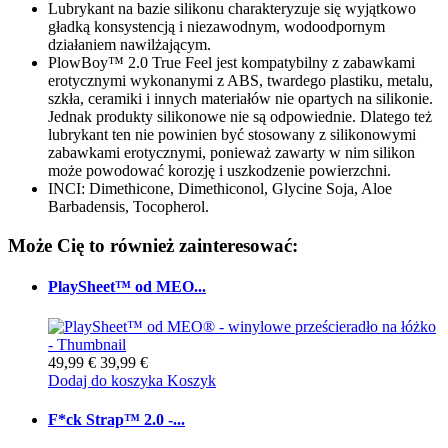
Lubrykant na bazie silikonu charakteryzuje się wyjątkowo
gładką konsystencją i niezawodnym, wodoodpornym
działaniem nawilżającym.
PlowBoy™ 2.0 True Feel jest kompatybilny z zabawkami
erotycznymi wykonanymi z ABS, twardego plastiku, metalu,
szkła, ceramiki i innych materiałów nie opartych na silikonie.
Jednak produkty silikonowe nie są odpowiednie. Dlatego też
lubrykant ten nie powinien być stosowany z silikonowymi
zabawkami erotycznymi, ponieważ zawarty w nim silikon
może powodować korozję i uszkodzenie powierzchni.
INCI: Dimethicone, Dimethiconol, Glycine Soja, Aloe
Barbadensis, Tocopherol.
Może Cię to również zainteresować:
PlaySheet™ od MEO...
49,99 €
39,99 €
Dodaj do koszyka
Koszyk
F*ck Strap™ 2.0 -...