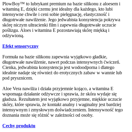
PlowBoy™ to lubrykant premium na bazie silikonu z aloesem i
witaminą E, dzięki czemu jest idealny dla każdego, kto lubi
intensywne chwile i ceni sobie pielęgnację, elastyczność i
długotrwałe nawilżenie. Jego jedwabista konsystencja pokrywa
skórę niczym ultracienki film i zapewnia długotrwałe uczucie
poślizgu. Aloes i witamina E pozostawiają skórę miękką i
odżywioną.
Efekt sensoryczny
Formuła na bazie silikonu zapewnia wyjątkowo gładkie,
długotrwałe nawilżenie, nawet podczas intensywnych ćwiczeń.
Cienka, jedwabista konsystencja jest wodoodporna i dlatego
idealnie nadaje się również do erotycznych zabaw w wannie lub
pod prysznicem.
Aloe Vera nawilża i działa przyjemnie kojąco, a witamina E
wspomaga działanie odżywcze i sprawia, że skóra wydaje się
gładsza. Rezultatem jest wyjątkowo przyjemne, miękkie uczucie
skóry, które sprawia, że kontakt analny i waginalny jest bardziej
intensywnym i zmysłowym doświadczeniem. Intensywność tego
doznania może się różnić w zależności od osoby.
Cechy produktu