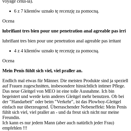
voyage celui-là).
6 z 7 klientów uznało tę recenzję za pomocną.
Ocena
lubrifiant tres bien pour une penetration anal agreable pas irri
lubrifiant tres bien pour une penetration anal agreable pas irritant
4 z 4 klientów uznało tę recenzję za pomocną.
Ocena
Mein Penis fühlt sich viel, viel praller an.
Endlich mal etwas für Männer. Die meisten Produkte sind ja speziell
auf Frauen zugeschnitten, insbesondere hinsichtlich intimer Pflege.
Das neue Gleitgel von MEO ist eine tolle Ausnahme. Ich bin
begeistert und werde kein anderes Gleitgel mehr benutzen. Ob bei
der "Handarbeit" oder beim "Verkehr", ist das Plowboy-Gleitgel
einfach nur überzeugend. Überraschender Nebeneffekt: Mein Penis
fühlt sich viel, viel praller an - und da freut sich nicht nur meine
Freundin.
Ich kann es nur jedem Mann (aber auch natürlich jeder Frau)
empfehlen !!!