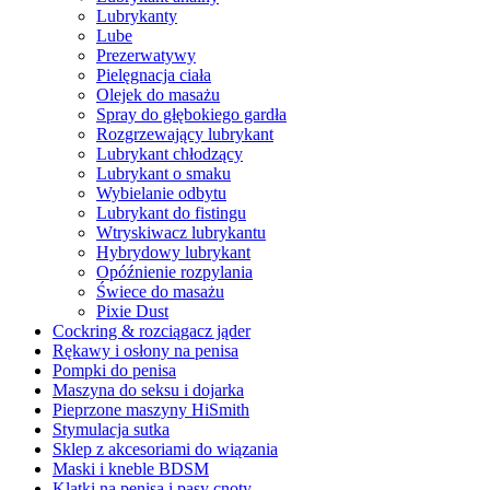
Lubrykanty
Lube
Prezerwatywy
Pielęgnacja ciała
Olejek do masażu
Spray do głębokiego gardła
Rozgrzewający lubrykant
Lubrykant chłodzący
Lubrykant o smaku
Wybielanie odbytu
Lubrykant do fistingu
Wtryskiwacz lubrykantu
Hybrydowy lubrykant
Opóźnienie rozpylania
Świece do masażu
Pixie Dust
Cockring & rozciągacz jąder
Rękawy i osłony na penisa
Pompki do penisa
Maszyna do seksu i dojarka
Pieprzone maszyny HiSmith
Stymulacja sutka
Sklep z akcesoriami do wiązania
Maski i kneble BDSM
Klatki na penisa i pasy cnoty