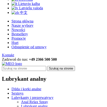
Lietuvių kalba
Latviešu valoda
中文
Strona główna
Nasze wybory
Nowości
Bestsellery
Promocje
Hurt
Odstąpienie od umowy
Kontakt
Zadzwoń do nas:
+49 2366 500 500
Szukaj na stronie
Lubrykant analny
Dilda i korki analne
Sextoys
Lubrykanty i prezerwatywy
Anal Relax Spray
Lubrykant analny