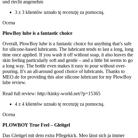
und riecht angenehm
3 z 3 klientów uznało tę recenzję za pomocną.
Ocena
PlowBoy lube is a fantastic choice
Overall, PlowBoy lube is a fantastic choice for anything that’s safe
for silicone-based lubricants. The lubricant tends to last a long, long
time once applied. If you wash it off without soap, it also leaves the
skin feeling particularly soft and gentle – and a little bit seems to go
a long way. The bottle even makes it easy to pour without over-
pouring. It’s an all-around good choice of lubricants. Thanks to
MEO.de for providing this aloe silicone lubricant for my PlowBoy
lube review.
Read full review: http://kinky-world.net/?p=15365
4 z 4 klientów uznało tę recenzję za pomocną.
Ocena
PLOWBOY True Feel – Gleitgel
Das Gleitgel mit dem extra Pflegekick. Meo lässt sich ja immer