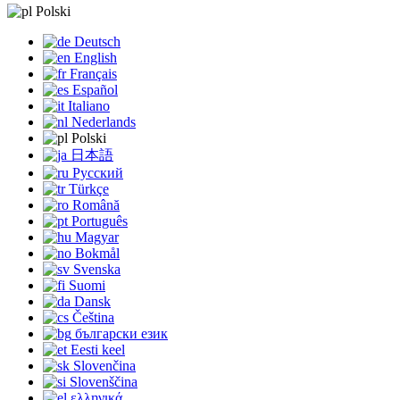
Polski
Deutsch
English
Français
Español
Italiano
Nederlands
Polski
日本語
Русский
Türkçe
Română
Português
Magyar
Bokmål
Svenska
Suomi
Dansk
Čeština
български език
Eesti keel
Slovenčina
Slovenščina
ελληνικά