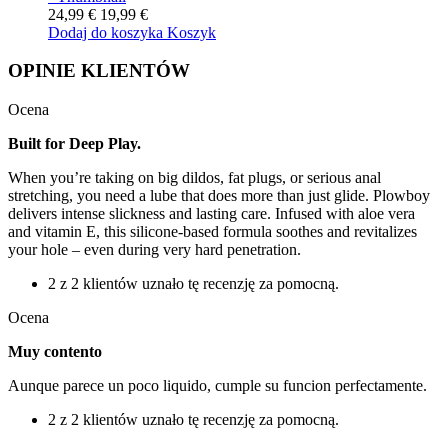
24,99 €
19,99 €
Dodaj do koszyka
Koszyk
OPINIE KLIENTÓW
Ocena
Built for Deep Play.
When you’re taking on big dildos, fat plugs, or serious anal
stretching, you need a lube that does more than just glide. Plowboy
delivers intense slickness and lasting care. Infused with aloe vera
and vitamin E, this silicone-based formula soothes and revitalizes
your hole – even during very hard penetration.
2 z 2 klientów uznało tę recenzję za pomocną.
Ocena
Muy contento
Aunque parece un poco liquido, cumple su funcion perfectamente.
2 z 2 klientów uznało tę recenzję za pomocną.