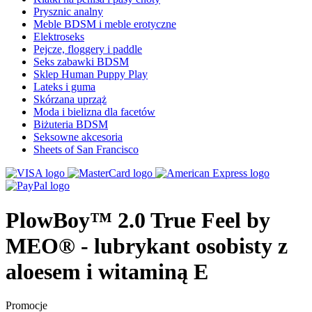
Prysznic analny
Meble BDSM i meble erotyczne
Elektroseks
Pejcze, floggery i paddle
Seks zabawki BDSM
Sklep Human Puppy Play
Lateks i guma
Skórzana uprząż
Moda i bielizna dla facetów
Biżuteria BDSM
Seksowne akcesoria
Sheets of San Francisco
PlowBoy™ 2.0 True Feel by
MEO® - lubrykant osobisty z
aloesem i witaminą E
Promocje