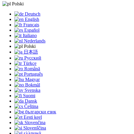
Polski
Deutsch
English
Français
Español
Italiano
Nederlands
Polski
日本語
Русский
Türkçe
Română
Português
Magyar
Bokmål
Svenska
Suomi
Dansk
Čeština
български език
Eesti keel
Slovenčina
Slovenščina
ελληνικά