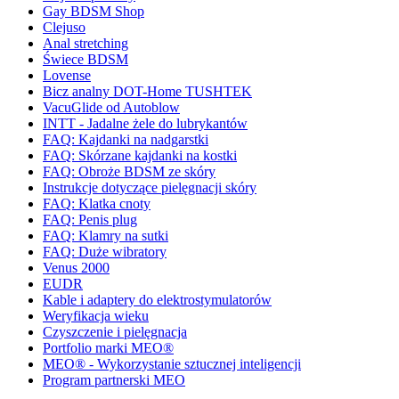
Gay BDSM Shop
Clejuso
Anal stretching
Świece BDSM
Lovense
Bicz analny DOT-Home TUSHTEK
VacuGlide od Autoblow
INTT - Jadalne żele do lubrykantów
FAQ: Kajdanki na nadgarstki
FAQ: Skórzane kajdanki na kostki
FAQ: Obroże BDSM ze skóry
Instrukcje dotyczące pielęgnacji skóry
FAQ: Klatka cnoty
FAQ: Penis plug
FAQ: Klamry na sutki
FAQ: Duże wibratory
Venus 2000
EUDR
Kable i adaptery do elektrostymulatorów
Weryfikacja wieku
Czyszczenie i pielęgnacja
Portfolio marki MEO®
MEO® - Wykorzystanie sztucznej inteligencji
Program partnerski MEO