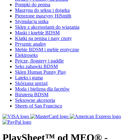
Pompki do penisa
Maszyna do seksu i dojarka
Pieprzone maszyny HiSmith
Stymulacja sutka
Sklep z akcesoriami do wiązania
Maski i kneble BDSM
Klatki na penisa i pasy cnoty
Prysznic analny
Meble BDSM i meble erotyczne
Elektroseks
Pejcze, floggery i paddle
Seks zabawki BDSM
Sklep Human Puppy Play
Lateks i guma
Skórzana uprząż
Moda i bielizna dla facetów
Biżuteria BDSM
Seksowne akcesoria
Sheets of San Francisco
PlaySheet™ od MEO® -