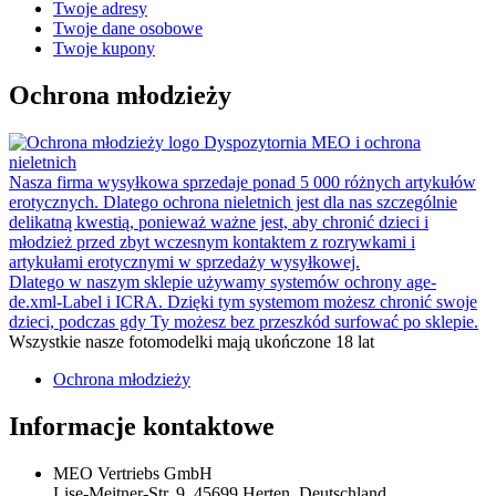
Twoje adresy
Twoje dane osobowe
Twoje kupony
Ochrona młodzieży
Dyspozytornia MEO i ochrona
nieletnich
Nasza firma wysyłkowa sprzedaje ponad 5 000 różnych artykułów
erotycznych. Dlatego ochrona nieletnich jest dla nas szczególnie
delikatną kwestią, ponieważ ważne jest, aby chronić dzieci i
młodzież przed zbyt wczesnym kontaktem z rozrywkami i
artykułami erotycznymi w sprzedaży wysyłkowej.
Dlatego w naszym sklepie używamy systemów ochrony age-
de.xml-Label i ICRA. Dzięki tym systemom możesz chronić swoje
dzieci, podczas gdy Ty możesz bez przeszkód surfować po sklepie.
Wszystkie nasze fotomodelki mają ukończone 18 lat
Ochrona młodzieży
Informacje kontaktowe
MEO Vertriebs GmbH
Lise-Meitner-Str. 9, 45699 Herten, Deutschland