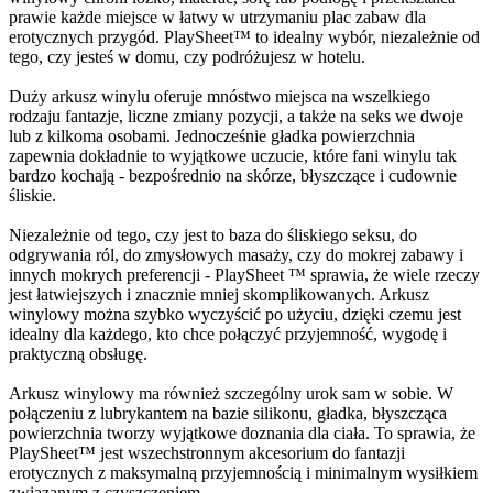
prawie każde miejsce w łatwy w utrzymaniu plac zabaw dla
erotycznych przygód. PlaySheet™ to idealny wybór, niezależnie od
tego, czy jesteś w domu, czy podróżujesz w hotelu.
Duży arkusz winylu oferuje mnóstwo miejsca na wszelkiego
rodzaju fantazje, liczne zmiany pozycji, a także na seks we dwoje
lub z kilkoma osobami. Jednocześnie gładka powierzchnia
zapewnia dokładnie to wyjątkowe uczucie, które fani winylu tak
bardzo kochają - bezpośrednio na skórze, błyszczące i cudownie
śliskie.
Niezależnie od tego, czy jest to baza do śliskiego seksu, do
odgrywania ról, do zmysłowych masaży, czy do mokrej zabawy i
innych mokrych preferencji - PlaySheet ™ sprawia, że wiele rzeczy
jest łatwiejszych i znacznie mniej skomplikowanych. Arkusz
winylowy można szybko wyczyścić po użyciu, dzięki czemu jest
idealny dla każdego, kto chce połączyć przyjemność, wygodę i
praktyczną obsługę.
Arkusz winylowy ma również szczególny urok sam w sobie. W
połączeniu z lubrykantem na bazie silikonu, gładka, błyszcząca
powierzchnia tworzy wyjątkowe doznania dla ciała. To sprawia, że
PlaySheet™ jest wszechstronnym akcesorium do fantazji
erotycznych z maksymalną przyjemnością i minimalnym wysiłkiem
związanym z czyszczeniem.