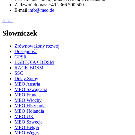
Zadzwoń do nas:
+49 2366 500 500
E-mail
info@meo.de
scroll
Słowniczek
Zrównoważony rozwój
Dostępność
GPSR
LGBTQIA+ BDSM
RACK BDSM
SSC
Delay Spray
MEO Austria
MEO Szwajcaria
MEO Francja
MEO Włochy
MEO Hiszpania
MEO Holandia
MEO UK
MEO Szwecja
MEO Belgia
MEO Węgry