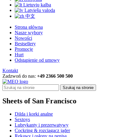
Lietuvių kalba
Latviešu valoda
中文
Strona główna
Nasze wybory
Nowości
Bestsellery
Promocje
Hurt
Odstąpienie od umowy
Kontakt
Zadzwoń do nas:
+49 2366 500 500
Szukaj na stronie
Sheets of San Francisco
Dilda i korki analne
Sextoys
Lubrykanty i prezerwatywy
Cockring & rozciągacz jąder
Rękawy i osłony na penisa