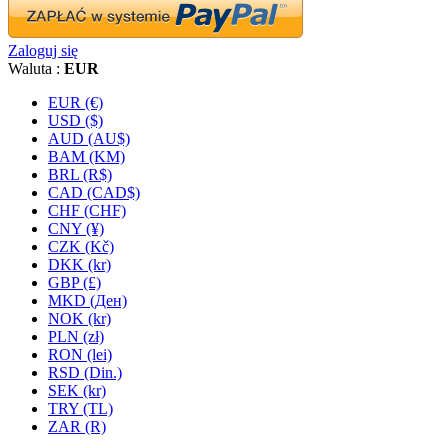
Zaloguj się
Waluta :
EUR
EUR (€)
USD ($)
AUD (AU$)
BAM (KM)
BRL (R$)
CAD (CAD$)
CHF (CHF)
CNY (¥)
CZK (Kč)
DKK (kr)
GBP (£)
MKD (Ден)
NOK (kr)
PLN (zł)
RON (lei)
RSD (Din.)
SEK (kr)
TRY (TL)
ZAR (R)