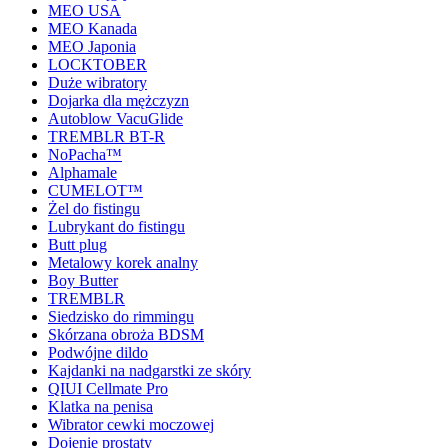
MEO USA
MEO Kanada
MEO Japonia
LOCKTOBER
Duże wibratory
Dojarka dla mężczyzn
Autoblow VacuGlide
TREMBLR BT-R
NoPacha™
Alphamale
CUMELOT™
Żel do fistingu
Lubrykant do fistingu
Butt plug
Metalowy korek analny
Boy Butter
TREMBLR
Siedzisko do rimmingu
Skórzana obroża BDSM
Podwójne dildo
Kajdanki na nadgarstki ze skóry
QIUI Cellmate Pro
Klatka na penisa
Wibrator cewki moczowej
Dojenie prostaty