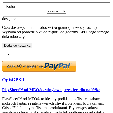
Kolor
dostępne
Czas dostawy: 1-3 dni robocze (za granicą może się różnić).
Wysyłka od poniedziałku do piątku: do godziny 14:00 tego samego
dnia roboczego.
Dodaj do koszyka
Opis
GPSR
PlaySheet™ od MEO® - winylowe prześcieradło na łóżko
PlaySheet™ od MEO® to idealny podkład do śliskich zabaw,
mokrych fantazji i intensywnych chwil z olejkiem, lubrykantem,
Crisco™ lub innymi śliskimi produktami. Błyszczący arkusz
winylowy chroni łóżko, materac, sofę lub podłogę i przekształca