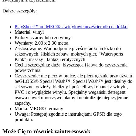
Dalsze szczegóły:
PlaySheet™ od MEO® - winylowe prześcieradło na łóżko
Materiał: winyl
Kolory: czarny lub czerwony
Wymiary: 2,00 x 2,30 metra
Zastosowanie: Wodoodporne prześcieradło na łóżko do
seksownych, śliskich zabaw, mokrych gier, "Watersports
Kink", masaży i fantazji erotycznych
Cecha szczególna: duża, błyszcząca i łatwa do czyszczenia
powierzchnia
Czyszczenie: nie pierz w pralce, ale pierz ręcznie przy użyciu
beGLOSS® Special Wash™. Special Wash™ jest idealny do
seksownej odzieży, bielizny i pościeli wykonanej z winylu,
PVC i o wyglądzie winylu. Specjalny wegański detergent
usuwa nawet uporczywe plamy i neutralizuje nieprzyjemne
zapachy.
Marka: MEO® Germany
Uwaga: Postępuj zgodnie z instrukcjami GPSR dla tego
produktu.
Może Cię to również zainteresować: