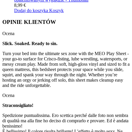
8,99 €
Dodaj do koszyka
Koszyk
OPINIE KLIENTÓW
Ocena
Slick. Soaked. Ready to sin.
Turn your bed into the ultimate sex zone with the MEO Play Sheet -
your go-to surface for Crisco-fisting, lube wrestling, watersports, or
messy cream play. Made from soft, high-gloss vinyl and sized to fit a
queen mattress, this bedsheet protects your space while you slide,
squirt, and spank your way through the night. Whether you’re
hosting an orgy or jerking off solo, this sheet makes cleanup easy
and the ride unforgettable.
Ocena
Straconsigliato!
Spedizione puntualissima. Ero scettica perché dalle foto non sembra
di qualità ma alla fine ho deciso di comprarlo e provare. Ed è andata
benissimo!
È bellissimo! Il colore risulta brillante! L’effetto è molto sexy. Ne