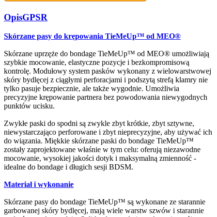
Opis
GPSR
Skórzane pasy do krępowania TieMeUp™ od MEO®
Skórzane uprzęże do bondage TieMeUp™ od MEO® umożliwiają
szybkie mocowanie, elastyczne pozycje i bezkompromisową
kontrolę. Modułowy system pasków wykonany z wielowarstwowej
skóry bydlęcej z ciągłymi perforacjami i podszytą strefą klamry nie
tylko pasuje bezpiecznie, ale także wygodnie. Umożliwia
precyzyjne krępowanie partnera bez powodowania niewygodnych
punktów ucisku.
Zwykłe paski do spodni są zwykle zbyt krótkie, zbyt sztywne,
niewystarczająco perforowane i zbyt nieprecyzyjne, aby używać ich
do wiązania. Miękkie skórzane paski do bondage TieMeUp™
zostały zaprojektowane właśnie w tym celu: oferują niezawodne
mocowanie, wysokiej jakości dotyk i maksymalną zmienność -
idealne do bondage i długich sesji BDSM.
Materiał i wykonanie
Skórzane pasy do bondage TieMeUp™ są wykonane ze starannie
garbowanej skóry bydlęcej, mają wiele warstw szwów i starannie