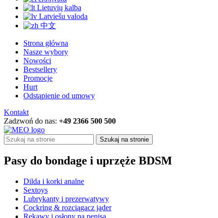
Lietuvių kalba
Latviešu valoda
中文
Strona główna
Nasze wybory
Nowości
Bestsellery
Promocje
Hurt
Odstąpienie od umowy
Kontakt
Zadzwoń do nas:
+49 2366 500 500
Szukaj na stronie
Pasy do bondage i uprzęże BDSM
Dilda i korki analne
Sextoys
Lubrykanty i prezerwatywy
Cockring & rozciągacz jąder
Rękawy i osłony na penisa