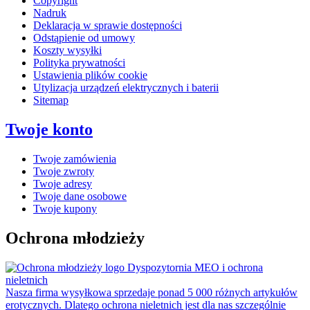
Copyright
Nadruk
Deklaracja w sprawie dostępności
Odstąpienie od umowy
Koszty wysyłki
Polityka prywatności
Ustawienia plików cookie
Utylizacja urządzeń elektrycznych i baterii
Sitemap
Twoje konto
Twoje zamówienia
Twoje zwroty
Twoje adresy
Twoje dane osobowe
Twoje kupony
Ochrona młodzieży
Dyspozytornia MEO i ochrona
nieletnich
Nasza firma wysyłkowa sprzedaje ponad 5 000 różnych artykułów
erotycznych. Dlatego ochrona nieletnich jest dla nas szczególnie