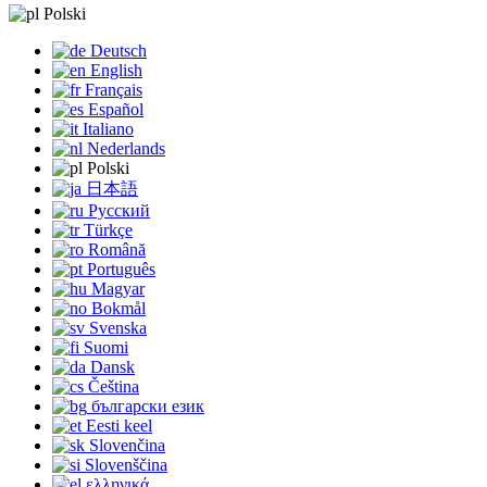
Polski
Deutsch
English
Français
Español
Italiano
Nederlands
Polski
日本語
Русский
Türkçe
Română
Português
Magyar
Bokmål
Svenska
Suomi
Dansk
Čeština
български език
Eesti keel
Slovenčina
Slovenščina
ελληνικά