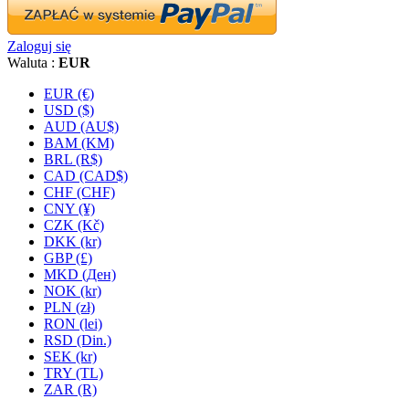
Zaloguj się
Waluta :
EUR
EUR (€)
USD ($)
AUD (AU$)
BAM (KM)
BRL (R$)
CAD (CAD$)
CHF (CHF)
CNY (¥)
CZK (Kč)
DKK (kr)
GBP (£)
MKD (Ден)
NOK (kr)
PLN (zł)
RON (lei)
RSD (Din.)
SEK (kr)
TRY (TL)
ZAR (R)