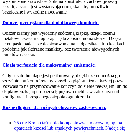
wykończone krawędzie. Solidna konstrukcja zachowuje swój
kształt, a skóra jest wystarczająco miękka, aby umożliwić
bezpieczne i wygodne mocowanie.
Dobrze przemyślane dla dodatkowego komfortu
Obszar klamry jest wyłożony skórzaną klapką, dzięki czemu
metalowe części nie opierają się bezpośrednio na skórze. Dzięki
temu paski nadają się do stosowania na nadgarstkach lub kostkach,
podobnie jak skórzane mankiety, bez tworzenia niewygodnych
punktów nacisku.
Ciągła perforacja dla maksymalnej zmienności
Cały pas do bondage jest perforowany, dzięki czemu można go
szczelnie i w kontrolowany sposób zapiąć w niemal każdej pozycji.
Pozwala to na przymocowanie kończyn do siebie nawzajem lub do
słupków łóżka, oparć krzeseł, prętów i mebli - w zależności od
konfiguracji i pożądanego stopnia ograniczenia.
Różne długości dla różnych obszarów zastosowania
:
35 cm: Krótka taśma do kompaktowych mocowań, np. na
oparciach krzeseł lub smukłych powierzchniach. Nadaje się