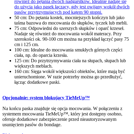
również do pętania dwóch nadgarstków. Idealnie nadaje się
do użycia jako pasek łączący, gdy jest owijany wokół dwóch
pasów przytrzymujących pod kątem 90 stopni.
50 cm: Do pętania kostek, mocniejszych kończyn lub jako
taśma bazowa do mocowania do słupków, tyczek lub mebli.
75 cm: Odpowiedni do szerszych słupków i oparć krzeseł.
Nadaje się również do mocowania wokół materacy. Przy
szerokości ok. 90-100 cm można na przykład łączyć pasy 75
cm i 125 cm.
100 cm: Idealne do mocowania smukłych górnych części
ciała, np. do oparcia krzesła.
125 cm: Do przytrzymywania ciała na słupach, słupach lub
większych meblach.
160 cm: Sięga wokół większości obiektów, które mają być
unieruchomione. W razie potrzeby można go przedłużyć,
łącząc dodatkowe paski.
Opcjonalnie: system blokujący TieMeUp™
Na końcu paska znajduje się opcja mocowania. W połączeniu z
systemem mocowania TieMeUp™, który jest dostępny osobno,
oferuje dodatkowe zabezpieczenie przed nieautoryzowanym
usunięciem pasów do bondage.