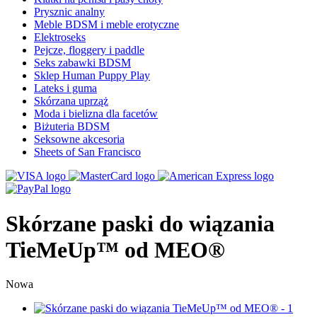
Prysznic analny
Meble BDSM i meble erotyczne
Elektroseks
Pejcze, floggery i paddle
Seks zabawki BDSM
Sklep Human Puppy Play
Lateks i guma
Skórzana uprząż
Moda i bielizna dla facetów
Biżuteria BDSM
Seksowne akcesoria
Sheets of San Francisco
Skórzane paski do wiązania
TieMeUp™ od MEO®
Nowa