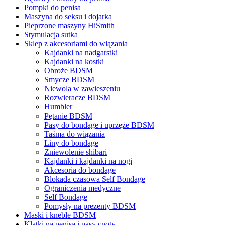
Pompki do penisa
Maszyna do seksu i dojarka
Pieprzone maszyny HiSmith
Stymulacja sutka
Sklep z akcesoriami do wiązania
Kajdanki na nadgarstki
Kajdanki na kostki
Obroże BDSM
Smycze BDSM
Niewola w zawieszeniu
Rozwieracze BDSM
Humbler
Pętanie BDSM
Pasy do bondage i uprzęże BDSM
Taśma do wiązania
Liny do bondage
Zniewolenie shibari
Kajdanki i kajdanki na nogi
Akcesoria do bondage
Blokada czasowa Self Bondage
Ograniczenia medyczne
Self Bondage
Pomysły na prezenty BDSM
Maski i kneble BDSM
Klatki na penisa i pasy cnoty