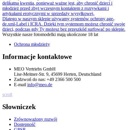
delikatną kwestią, ponieważ ważne jest, aby chronić dzieci i
młodzież przed zbyt wczesnym kontaktem z rozrywkami i
artykułami erotycznymi w sprzedaży wysyłkowej.
Dlatego w naszym sklepie używamy systemów ochrony age-
de.xml-Label i ICRA. Dzięki tym systemom możesz chronić swoje
dzieci, podczas gdy Ty możesz bez przeszkód surfować po sklepie.
Wszystkie nasze fotomodelki mają ukończone 18 lat
Ochrona młodzieży
Informacje kontaktowe
MEO Vertriebs GmbH
Lise-Meitner-Str. 9, 45699 Herten, Deutschland
Zadzwoń do nas:
+49 2366 500 500
E-mail
info@meo.de
scroll
Słowniczek
Zrównoważony rozwój
Dostępność
GPSR