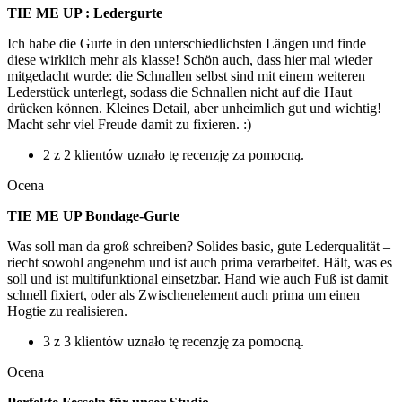
TIE ME UP : Ledergurte
Ich habe die Gurte in den unterschiedlichsten Längen und finde
diese wirklich mehr als klasse! Schön auch, dass hier mal wieder
mitgedacht wurde: die Schnallen selbst sind mit einem weiteren
Lederstück unterlegt, sodass die Schnallen nicht auf die Haut
drücken können. Kleines Detail, aber unheimlich gut und wichtig!
Macht sehr viel Freude damit zu fixieren. :)
2 z 2 klientów uznało tę recenzję za pomocną.
Ocena
TIE ME UP Bondage-Gurte
Was soll man da groß schreiben? Solides basic, gute Lederqualität –
riecht sowohl angenehm und ist auch prima verarbeitet. Hält, was es
soll und ist multifunktional einsetzbar. Hand wie auch Fuß ist damit
schnell fixiert, oder als Zwischenelement auch prima um einen
Hogtie zu realisieren.
3 z 3 klientów uznało tę recenzję za pomocną.
Ocena