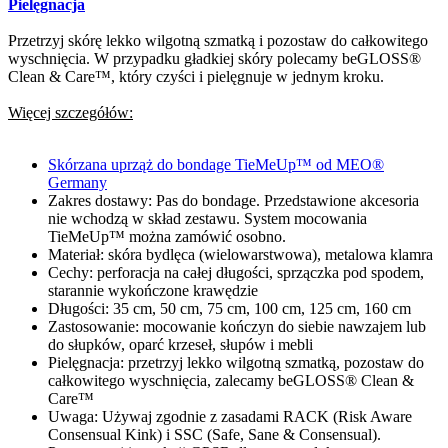
Pielęgnacja
Przetrzyj skórę lekko wilgotną szmatką i pozostaw do całkowitego
wyschnięcia. W przypadku gładkiej skóry polecamy beGLOSS®
Clean & Care™, który czyści i pielęgnuje w jednym kroku.
Więcej szczegółów:
Skórzana uprząż do bondage TieMeUp™ od MEO®
Germany
Zakres dostawy: Pas do bondage. Przedstawione akcesoria
nie wchodzą w skład zestawu. System mocowania
TieMeUp™ można zamówić osobno.
Materiał: skóra bydlęca (wielowarstwowa), metalowa klamra
Cechy: perforacja na całej długości, sprzączka pod spodem,
starannie wykończone krawędzie
Długości: 35 cm, 50 cm, 75 cm, 100 cm, 125 cm, 160 cm
Zastosowanie: mocowanie kończyn do siebie nawzajem lub
do słupków, oparć krzeseł, słupów i mebli
Pielęgnacja: przetrzyj lekko wilgotną szmatką, pozostaw do
całkowitego wyschnięcia, zalecamy beGLOSS® Clean &
Care™
Uwaga: Używaj zgodnie z zasadami RACK (Risk Aware
Consensual Kink) i SSC (Safe, Sane & Consensual).