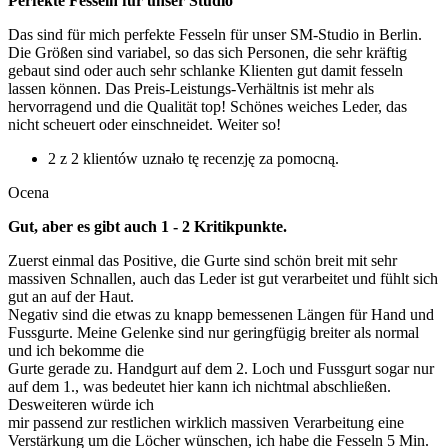
Perfekte Fesseln für unser Studio
Das sind für mich perfekte Fesseln für unser SM-Studio in Berlin.
Die Größen sind variabel, so das sich Personen, die sehr kräftig
gebaut sind oder auch sehr schlanke Klienten gut damit fesseln
lassen können. Das Preis-Leistungs-Verhältnis ist mehr als
hervorragend und die Qualität top! Schönes weiches Leder, das
nicht scheuert oder einschneidet. Weiter so!
2 z 2 klientów uznało tę recenzję za pomocną.
Ocena
Gut, aber es gibt auch 1 - 2 Kritikpunkte.
Zuerst einmal das Positive, die Gurte sind schön breit mit sehr
massiven Schnallen, auch das Leder ist gut verarbeitet und fühlt sich
gut an auf der Haut.
Negativ sind die etwas zu knapp bemessenen Längen für Hand und
Fussgurte. Meine Gelenke sind nur geringfügig breiter als normal
und ich bekomme die
Gurte gerade zu. Handgurt auf dem 2. Loch und Fussgurt sogar nur
auf dem 1., was bedeutet hier kann ich nichtmal abschließen.
Desweiteren würde ich
mir passend zur restlichen wirklich massiven Verarbeitung eine
Verstärkung um die Löcher wünschen, ich habe die Fesseln 5 Min.