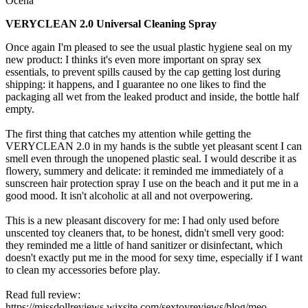
Ocena
VERYCLEAN 2.0 Universal Cleaning Spray
Once again I'm pleased to see the usual plastic hygiene seal on my
new product: I thinks it's even more important on spray sex
essentials, to prevent spills caused by the cap getting lost during
shipping: it happens, and I guarantee no one likes to find the
packaging all wet from the leaked product and inside, the bottle half
empty.
The first thing that catches my attention while getting the
VERYCLEAN 2.0 in my hands is the subtle yet pleasant scent I can
smell even through the unopened plastic seal. I would describe it as
flowery, summery and delicate: it reminded me immediately of a
sunscreen hair protection spray I use on the beach and it put me in a
good mood. It isn't alcoholic at all and not overpowering.
This is a new pleasant discovery for me: I had only used before
unscented toy cleaners that, to be honest, didn't smell very good:
they reminded me a little of hand sanitizer or disinfectant, which
doesn't exactly put me in the mood for sexy time, especially if I want
to clean my accessories before play.
Read full review:
https://missdollreviews.wixsite.com/sextoyreviews/blog/meo-