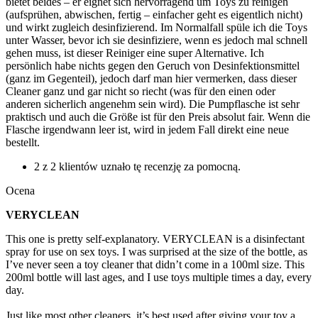
bietet beides – er eignet sich hervorragend um Toys zu reinigen
(aufsprühen, abwischen, fertig – einfacher geht es eigentlich nicht)
und wirkt zugleich desinfizierend. Im Normalfall spüle ich die Toys
unter Wasser, bevor ich sie desinfiziere, wenn es jedoch mal schnell
gehen muss, ist dieser Reiniger eine super Alternative. Ich
persönlich habe nichts gegen den Geruch von Desinfektionsmittel
(ganz im Gegenteil), jedoch darf man hier vermerken, dass dieser
Cleaner ganz und gar nicht so riecht (was für den einen oder
anderen sicherlich angenehm sein wird). Die Pumpflasche ist sehr
praktisch und auch die Größe ist für den Preis absolut fair. Wenn die
Flasche irgendwann leer ist, wird in jedem Fall direkt eine neue
bestellt.
2 z 2 klientów uznało tę recenzję za pomocną.
Ocena
VERYCLEAN
This one is pretty self-explanatory. VERYCLEAN is a disinfectant
spray for use on sex toys. I was surprised at the size of the bottle, as
I’ve never seen a toy cleaner that didn’t come in a 100ml size. This
200ml bottle will last ages, and I use toys multiple times a day, every
day.
Just like most other cleaners, it’s best used after giving your toy a