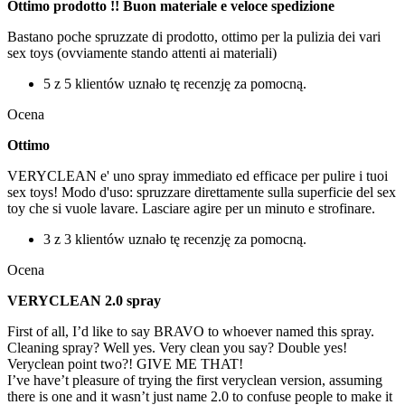
Ottimo prodotto !! Buon materiale e veloce spedizione
Bastano poche spruzzate di prodotto, ottimo per la pulizia dei vari
sex toys (ovviamente stando attenti ai materiali)
5 z 5 klientów uznało tę recenzję za pomocną.
Ocena
Ottimo
VERYCLEAN e' uno spray immediato ed efficace per pulire i tuoi
sex toys! Modo d'uso: spruzzare direttamente sulla superficie del sex
toy che si vuole lavare. Lasciare agire per un minuto e strofinare.
3 z 3 klientów uznało tę recenzję za pomocną.
Ocena
VERYCLEAN 2.0 spray
First of all, I’d like to say BRAVO to whoever named this spray.
Cleaning spray? Well yes. Very clean you say? Double yes!
Veryclean point two?! GIVE ME THAT!
I’ve have’t pleasure of trying the first veryclean version, assuming
there is one and it wasn’t just name 2.0 to confuse people to make it