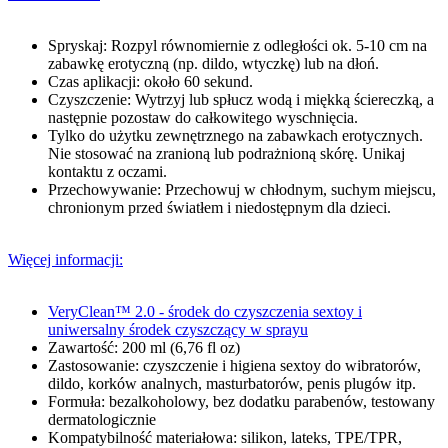
Spryskaj: Rozpyl równomiernie z odległości ok. 5-10 cm na
zabawkę erotyczną (np. dildo, wtyczkę) lub na dłoń.
Czas aplikacji: około 60 sekund.
Czyszczenie: Wytrzyj lub spłucz wodą i miękką ściereczką, a
następnie pozostaw do całkowitego wyschnięcia.
Tylko do użytku zewnętrznego na zabawkach erotycznych.
Nie stosować na zranioną lub podrażnioną skórę. Unikaj
kontaktu z oczami.
Przechowywanie: Przechowuj w chłodnym, suchym miejscu,
chronionym przed światłem i niedostępnym dla dzieci.
Więcej informacji:
VeryClean™ 2.0 - środek do czyszczenia sextoy i
uniwersalny środek czyszczący w sprayu
Zawartość: 200 ml (6,76 fl oz)
Zastosowanie: czyszczenie i higiena sextoy do wibratorów,
dildo, korków analnych, masturbatorów, penis plugów itp.
Formuła: bezalkoholowy, bez dodatku parabenów, testowany
dermatologicznie
Kompatybilność materiałowa: silikon, lateks, TPE/TPR,