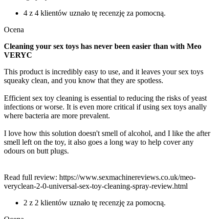
4 z 4 klientów uznało tę recenzję za pomocną.
Ocena
Cleaning your sex toys has never been easier than with Meo
VERYC
This product is incredibly easy to use, and it leaves your sex toys
squeaky clean, and you know that they are spotless.
Efficient sex toy cleaning is essential to reducing the risks of yeast
infections or worse. It is even more critical if using sex toys anally
where bacteria are more prevalent.
I love how this solution doesn't smell of alcohol, and I like the after
smell left on the toy, it also goes a long way to help cover any
odours on butt plugs.
Read full review: https://www.sexmachinereviews.co.uk/meo-
veryclean-2-0-universal-sex-toy-cleaning-spray-review.html
2 z 2 klientów uznało tę recenzję za pomocną.