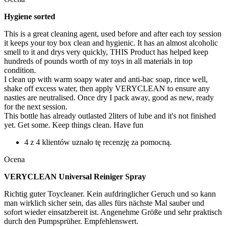
Hygiene sorted
This is a great cleaning agent, used before and after each toy session
it keeps your toy box clean and hygienic. It has an almost alcoholic
smell to it and drys very quickly, THIS Product has helped keep
hundreds of pounds worth of my toys in all materials in top
condition.
I clean up with warm soapy water and anti-bac soap, rince well,
shake off excess water, then apply VERYCLEAN to ensure any
nasties are neutralised. Once dry I pack away, good as new, ready
for the next session.
This bottle has already outlasted 2liters of lube and it's not finished
yet. Get some. Keep things clean. Have fun
4 z 4 klientów uznało tę recenzję za pomocną.
Ocena
VERYCLEAN Universal Reiniger Spray
Richtig guter Toycleaner. Kein aufdringlicher Geruch und so kann
man wirklich sicher sein, das alles fürs nächste Mal sauber und
sofort wieder einsatzbereit ist. Angenehme Größe und sehr praktisch
durch den Pumpsprüher. Empfehlenswert.