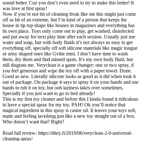
sound better. Cuz you don’t even need to try to make this better! It
was love at first spray!
Now if you’re not bit of cleaning freak like me this might just come
off as bit of an extreme, but I’m kind of a person that keeps the
house in tip top shape like houses in magazines and everything has
its own place. Toys only come out to play, get washed, disinfected
and put away for next play time after each session. Usually just use
water and soap, but with body fluids it’s not always so easy to get
everything off, specially off soft silicone materials like magic tongue
or artsy shaped ones like Gvibe mini. I don’t have time to wash
them, dry them and find missed spots. It’s my own body fluid, but
still disgusts me. Veryclean is a game changer: one or two spray, if
you feel generous and wipe the toy off with a paper towel. Done.
Good as new. Literally silicone looks as good as it did when took it
out of package. On package it says to spray it on your hands and use
hands to rub it on toy, but ooh laziness takes over sometimes.
Specially if you just want to go to bed already!
This is my first toy cleaner and before this I kinda found it ridiculous
to have a special spray for my toy. PAH! Ok you’ll notice that
magical ingredient in this spray is castor oil. It leaves your toys soft,
matte and feeling lavishing just like a new toy straight out of a box.
Who doesn’t want that? Right?
Read full review: https://ditey.fi/2019/06/veryclean-2-0-universal-
cleaning-spray/