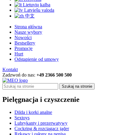
Lietuvių kalba
Latviešu valoda
中文
Strona główna
Nasze wybory
Nowości
Bestsellery
Promocje
Hurt
Odstąpienie od umowy
Kontakt
Zadzwoń do nas:
+49 2366 500 500
Szukaj na stronie
Pielęgnacja i czyszczenie
Dilda i korki analne
Sextoys
Lubrykanty i prezerwatywy
Cockring & rozciągacz jąder
Rękawy i osłony na penisa