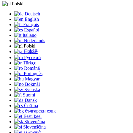
Polski
Deutsch
English
Français
Español
Italiano
Nederlands
Polski
日本語
Русский
Türkçe
Română
Português
Magyar
Bokmål
Svenska
Suomi
Dansk
Čeština
български език
Eesti keel
Slovenčina
Slovenščina
ελληνικά