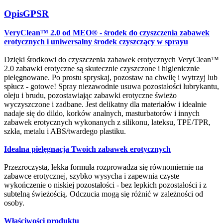
Opis
GPSR
VeryClean™ 2.0 od MEO® - środek do czyszczenia zabawek
erotycznych i uniwersalny środek czyszczący w sprayu
Dzięki środkowi do czyszczenia zabawek erotycznych VeryClean™
2.0 zabawki erotyczne są skutecznie czyszczone i higienicznie
pielęgnowane. Po prostu spryskaj, pozostaw na chwilę i wytrzyj lub
spłucz - gotowe! Spray niezawodnie usuwa pozostałości lubrykantu,
oleju i brudu, pozostawiając zabawki erotyczne świeżo
wyczyszczone i zadbane. Jest delikatny dla materiałów i idealnie
nadaje się do dildo, korków analnych, masturbatorów i innych
zabawek erotycznych wykonanych z silikonu, lateksu, TPE/TPR,
szkła, metalu i ABS/twardego plastiku.
Idealna pielęgnacja Twoich zabawek erotycznych
Przezroczysta, lekka formuła rozprowadza się równomiernie na
zabawce erotycznej, szybko wysycha i zapewnia czyste
wykończenie o niskiej pozostałości - bez lepkich pozostałości i z
subtelną świeżością. Odczucia mogą się różnić w zależności od
osoby.
Właściwości produktu