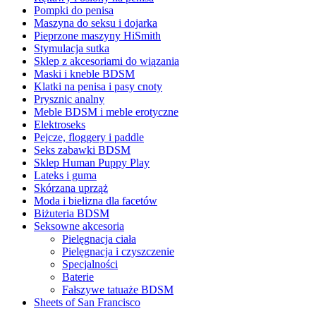
Pompki do penisa
Maszyna do seksu i dojarka
Pieprzone maszyny HiSmith
Stymulacja sutka
Sklep z akcesoriami do wiązania
Maski i kneble BDSM
Klatki na penisa i pasy cnoty
Prysznic analny
Meble BDSM i meble erotyczne
Elektroseks
Pejcze, floggery i paddle
Seks zabawki BDSM
Sklep Human Puppy Play
Lateks i guma
Skórzana uprząż
Moda i bielizna dla facetów
Biżuteria BDSM
Seksowne akcesoria
Pielęgnacja ciała
Pielęgnacja i czyszczenie
Specjalności
Baterie
Fałszywe tatuaże BDSM
Sheets of San Francisco