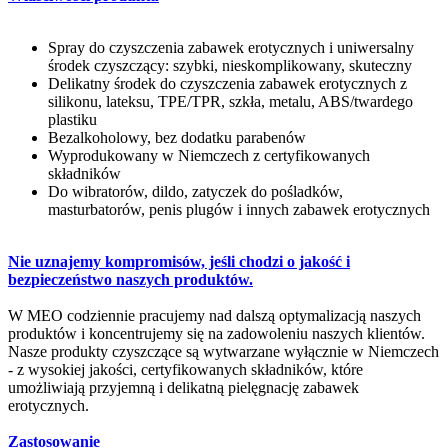
Spray do czyszczenia zabawek erotycznych i uniwersalny
środek czyszczący: szybki, nieskomplikowany, skuteczny
Delikatny środek do czyszczenia zabawek erotycznych z
silikonu, lateksu, TPE/TPR, szkła, metalu, ABS/twardego
plastiku
Bezalkoholowy, bez dodatku parabenów
Wyprodukowany w Niemczech z certyfikowanych
składników
Do wibratorów, dildo, zatyczek do pośladków,
masturbatorów, penis plugów i innych zabawek erotycznych
Nie uznajemy kompromisów, jeśli chodzi o jakość i
bezpieczeństwo naszych produktów.
W MEO codziennie pracujemy nad dalszą optymalizacją naszych
produktów i koncentrujemy się na zadowoleniu naszych klientów.
Nasze produkty czyszczące są wytwarzane wyłącznie w Niemczech
- z wysokiej jakości, certyfikowanych składników, które
umożliwiają przyjemną i delikatną pielęgnację zabawek
erotycznych.
Zastosowanie