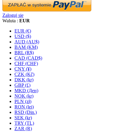
Zaloguj się
Waluta :
EUR
EUR (€)
USD ($)
AUD (AU$)
BAM (KM)
BRL (R$)
CAD (CAD$)
CHF (CHF)
CNY (¥)
CZK (Kč)
DKK (kr)
GBP (£)
MKD (Ден)
NOK (kr)
PLN (zł)
RON (lei)
RSD (Din.)
SEK (kr)
TRY (TL)
ZAR (R)