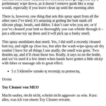
preliminary wipe down, as it doesn’t remove gunk like a soap
would, especially if you leave clean up until the morning after.
There is, however, one thing that sets this spray apart from all the
other ones I’ve tried; it’s amazing at getting the butt stank off
silicone plugs, beads, and dildos. I don’t care who you are, or if
you’ve cleaned your butt so thoroughly you can whistle through it –
put a silicone toy up there and it will pick up a funky smell.
This spray annihilates that smell. Yes, I did sniff a recently cleaned
butt toy, and right up close too, but after the wash-wipe-spray-air dry
routine I have for all things I use anally, the smell was gone. Two
thumbs up, and it’ll clean those too. Really, it says so on the bottle,
and we’ve used it a few times when hands have gotten a little sticky
with lubes or massage oils to great effect.
5 z 5 klientów uznało tę recenzję za pomocną.
Ocena
Toy Cleaner von MEO
Macht sauber, riecht nicht, scheint nicht aggressiv zu sein. Kurz:
alles, was ich von einem Toy Cleaner erwarte.