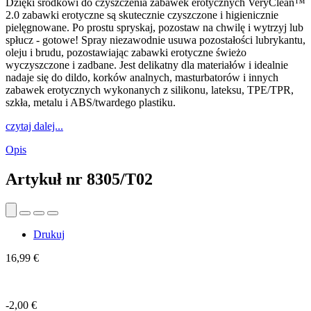
Dzięki środkowi do czyszczenia zabawek erotycznych VeryClean™
2.0 zabawki erotyczne są skutecznie czyszczone i higienicznie
pielęgnowane. Po prostu spryskaj, pozostaw na chwilę i wytrzyj lub
spłucz - gotowe! Spray niezawodnie usuwa pozostałości lubrykantu,
oleju i brudu, pozostawiając zabawki erotyczne świeżo
wyczyszczone i zadbane. Jest delikatny dla materiałów i idealnie
nadaje się do dildo, korków analnych, masturbatorów i innych
zabawek erotycznych wykonanych z silikonu, lateksu, TPE/TPR,
szkła, metalu i ABS/twardego plastiku.
czytaj dalej...
Opis
Artykuł nr
8305/T02
Drukuj
16,99 €
-2,00 €