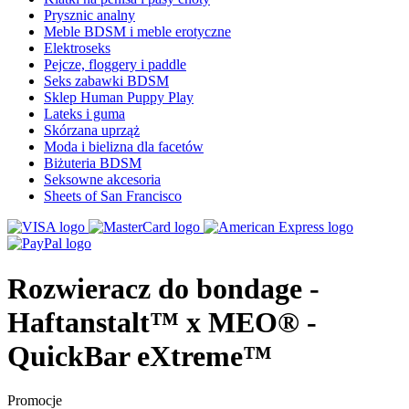
Prysznic analny
Meble BDSM i meble erotyczne
Elektroseks
Pejcze, floggery i paddle
Seks zabawki BDSM
Sklep Human Puppy Play
Lateks i guma
Skórzana uprząż
Moda i bielizna dla facetów
Biżuteria BDSM
Seksowne akcesoria
Sheets of San Francisco
Rozwieracz do bondage -
Haftanstalt™ x MEO® -
QuickBar eXtreme™
Promocje