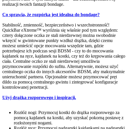
realizacji twoich fantazji bondage.
Co sprawia, że rozpórka jest idealna do bondage?
Stabilność, zmienność, bezpieczeństwo i wszechstronność!
QuickBar eXtreme™ wyróżnia się właśnie pod tym względem:
cztery dołączone oczka ze stali nierdzewnej można swobodnie
wkręcić w gwintowane punkty wzdłuż drążka, dzięki czemu
możesz umieścić opcje mocowania wszędzie tam, gdzie
potrzebujesz ich podczas sesji BDSM - czy to do mocowania
kajdanek na ręce, kajdanek na kostki, czy też do krępowania całego
ciała. Centralne oczko ze stali nierdzewnej umożliwia
przymocowanie rozpórki do sufitu. Alternatywnie, możesz użyć
centralnego oczka do innych akcesoriów BDSM, aby maksymalnie
unieruchomić partnera. Opcjonalnie możesz przymocować pręt
dildo za pomocą centralnego gwintu i zintegrować konfiguracje
kontrolowanej penetracji.
Użyj drążka rozporowego i inspiracji.
Rozłóż nogi: Przymocuj kostki do drążka rozporowego za
pomocą kajdanek na kostki, aby uzyskać pokorną postawę z
rozłożonymi nogami.
Rozłóż ręce: Przymocuj nadgarstki kajdankami na nadgarstki