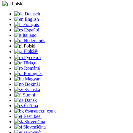
Polski
Deutsch
English
Français
Español
Italiano
Nederlands
Polski
日本語
Русский
Türkçe
Română
Português
Magyar
Bokmål
Svenska
Suomi
Dansk
Čeština
български език
Eesti keel
Slovenčina
Slovenščina
ελληνικά