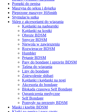
Pompki do penisa
Maszyna do seksu i dojarka
Pieprzone maszyny HiSmith
Stymulacja sutka
Sklep z akcesoriami do wiązania
Kajdanki na nadgarstki
Kajdanki na kostki
Obroże BDSM
Smycze BDSM
Niewola w zawieszeniu
Rozwieracze BDSM
Humbler
Pętanie BDSM
Pasy do bondage i uprzęże BDSM
Taśma do wiązania
Liny do bondage
Zniewolenie shibari
Kajdanki i kajdanki na nogi
Akcesoria do bondage
Blokada czasowa Self Bondage
Ograniczenia medyczne
Self Bondage
Pomysły na prezenty BDSM
Maski i kneble BDSM
Klatki na penisa i pasy cnoty