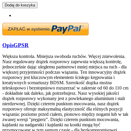
Dodaj do koszyka
Opis
GPSR
Większa kontrola. Mniejsza swoboda ruchów. Więcej zniewolenia.
Nasz regulowany drążek rozporowy zapewnia większą kontrolę,
jednocześnie dając uległemu partnerowi mniej miejsca na ruch - dla
większej przyjemności podczas wiązania. Ten innowacyjny drążek
rozporowy jest kluczowym elementem ścisłego krępowania i
kreatywnych scenariuszy BDSM. Szerokość drążka można
teleskopowo i bezstopniowo rozszerzać w zakresie od 60 do 110 cm
- dokładnie tak daleko, jak potrzebujesz. Nasz wysokiej jakości
drążek rozporowy wykonany jest z powlekanego aluminium i stali
nierdzewnej. Dzięki czterem punktom mocowania, nasz drążek
rozporowy oferuje maksymalną elastyczność dla różnych pozycji
wiązania: poziomo przed ciałem, pionowo między nogami lub w tak
zwanej wersji "pręgierz". Dzięki czterem punktom mocowania,
kajdanki na nadgarstki i kajdanki na kostki mogą być
przymocowane w tym samym czasie - dla bezkompromisowej