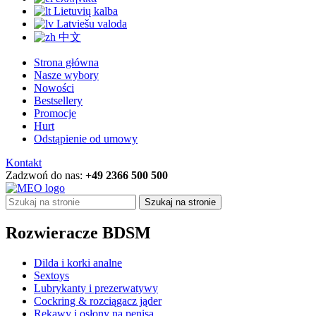
Lietuvių kalba
Latviešu valoda
中文
Strona główna
Nasze wybory
Nowości
Bestsellery
Promocje
Hurt
Odstąpienie od umowy
Kontakt
Zadzwoń do nas:
+49 2366 500 500
Szukaj na stronie
Rozwieracze BDSM
Dilda i korki analne
Sextoys
Lubrykanty i prezerwatywy
Cockring & rozciągacz jąder
Rękawy i osłony na penisa