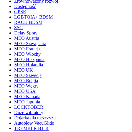
Zrównoważony rozwój
Dostępność
GPSR
LGBTQIA+ BDSM
RACK BDSM
SSC
Delay Spray
MEO Austria
MEO Szwajcaria
MEO Francja
MEO Włochy
MEO Hiszpania
MEO Holandia
MEO UK
MEO Szwecja
MEO Belgia
MEO Węgry
MEO USA
MEO Kanada
MEO Japonia
LOCKTOBER
Duże wibratory
Dojarka dla mężczyzn
Autoblow VacuGlide
TREMBLR BT-R