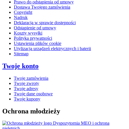
Prawo do odstąpienia od umowy
Dostawa Twojego zamówienia
Copyright
Nadruk
Deklaracja w sprawie dostępności
Odstąpienie od umowy
Koszty wysyłki
Polityka prywatności
Ustawienia plików cookie
Utylizacja urządzeń elektrycznych i baterii
Sitemap
Twoje konto
Twoje zamówienia
Twoje zwroty
Twoje adresy
Twoje dane osobowe
Twoje kupony
Ochrona młodzieży
Dyspozytornia MEO i ochrona
nieletnich