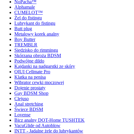
NoPacha™
Alphamale
CUMELOT™
Żel do fistingu
Lubrykant do fistingu
Butt plug
Metalowy korek analny
Boy Butter
TREMBLR
Siedzisko do rimmingu
Skórzana obroża BDSM
Podwójne dildo
Kajdanki na nadgarstki ze skóry
QIUI Cellmate Pro
Klatka na penisa
Wibrator cewki moczowej
Dojenie prostaty
Gay BDSM Shop
Clejuso
Anal stretching
Świece BDSM
Lovense
Bicz analny DOT-Home TUSHTEK
VacuGlide od Autoblow
INTT - Jadalne żele do lubrykantów