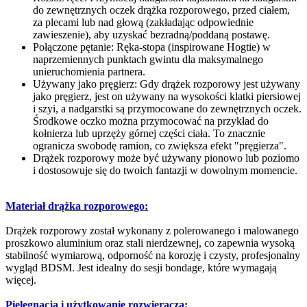
do zewnętrznych oczek drążka rozporowego, przed ciałem,
za plecami lub nad głową (zakładając odpowiednie
zawieszenie), aby uzyskać bezradną/poddaną postawę.
Połączone pętanie: Ręka-stopa (inspirowane Hogtie) w
naprzemiennych punktach gwintu dla maksymalnego
unieruchomienia partnera.
Używany jako pręgierz: Gdy drążek rozporowy jest używany
jako pręgierz, jest on używany na wysokości klatki piersiowej
i szyi, a nadgarstki są przymocowane do zewnętrznych oczek.
Środkowe oczko można przymocować na przykład do
kołnierza lub uprzęży górnej części ciała. To znacznie
ogranicza swobodę ramion, co zwiększa efekt "pręgierza".
Drążek rozporowy może być używany pionowo lub poziomo
i dostosowuje się do twoich fantazji w dowolnym momencie.
Materiał drążka rozporowego:
Drążek rozporowy został wykonany z polerowanego i malowanego
proszkowo aluminium oraz stali nierdzewnej, co zapewnia wysoką
stabilność wymiarową, odporność na korozję i czysty, profesjonalny
wygląd BDSM. Jest idealny do sesji bondage, które wymagają
więcej.
Pielęgnacja i użytkowanie rozwieracza: