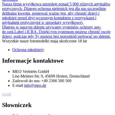
Nasza firma wysyłkowa sprzedaje ponad 5 000 różnych artykułów
erotycznych. Dlatego ochrona nieletnich jest dla nas szczególnie
delikatną kwestią, ponieważ ważne jest, aby chronić dzieci i
młodzież przed zbyt wczesnym kontaktem z rozrywkami i
artykułami erotycznymi w sprzedaży wysyłkowej.
Dlatego w naszym sklepie używamy systemów ochrony age-
de.xml-Label i ICRA. Dzięki tym systemom możesz chronić swoje
dzieci, podczas gdy Ty możesz bez przeszkód surfować po sklepie.
Wszystkie nasze fotomodelki mają ukończone 18 lat
Ochrona młodzieży
Informacje kontaktowe
MEO Vertriebs GmbH
Lise-Meitner-Str. 9, 45699 Herten, Deutschland
Zadzwoń do nas:
+49 2366 500 500
E-mail
info@meo.de
scroll
Słowniczek