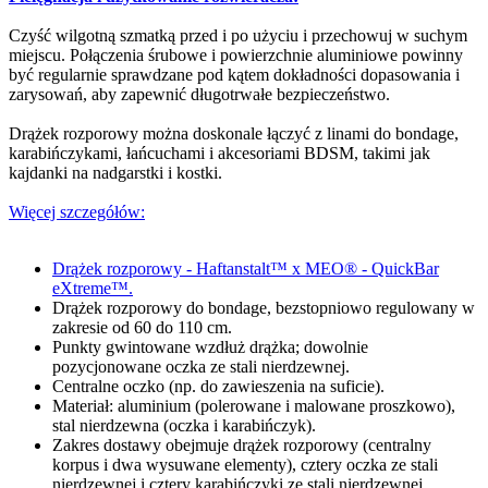
Czyść wilgotną szmatką przed i po użyciu i przechowuj w suchym
miejscu. Połączenia śrubowe i powierzchnie aluminiowe powinny
być regularnie sprawdzane pod kątem dokładności dopasowania i
zarysowań, aby zapewnić długotrwałe bezpieczeństwo.
Drążek rozporowy można doskonale łączyć z linami do bondage,
karabińczykami, łańcuchami i akcesoriami BDSM, takimi jak
kajdanki na nadgarstki i kostki.
Więcej szczegółów:
Drążek rozporowy - Haftanstalt™ x MEO® - QuickBar
eXtreme™.
Drążek rozporowy do bondage, bezstopniowo regulowany w
zakresie od 60 do 110 cm.
Punkty gwintowane wzdłuż drążka; dowolnie
pozycjonowane oczka ze stali nierdzewnej.
Centralne oczko (np. do zawieszenia na suficie).
Materiał: aluminium (polerowane i malowane proszkowo),
stal nierdzewna (oczka i karabińczyk).
Zakres dostawy obejmuje drążek rozporowy (centralny
korpus i dwa wysuwane elementy), cztery oczka ze stali
nierdzewnej i cztery karabińczyki ze stali nierdzewnej.