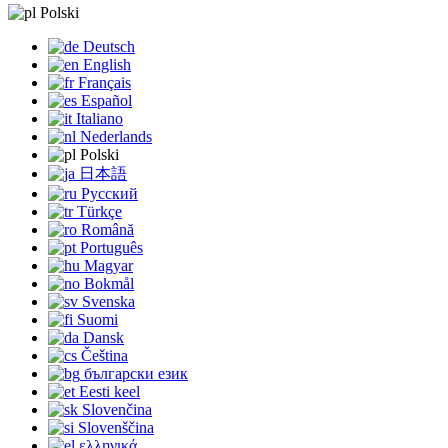
Polski
Deutsch
English
Français
Español
Italiano
Nederlands
Polski
日本語
Русский
Türkçe
Română
Português
Magyar
Bokmål
Svenska
Suomi
Dansk
Čeština
български език
Eesti keel
Slovenčina
Slovenščina
ελληνικά