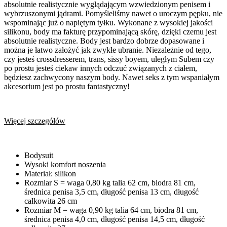
absolutnie realistycznie wyglądającym wzwiedzionym penisem i
wybrzuszonymi jądrami. Pomyśleliśmy nawet o uroczym pępku, nie
wspominając już o napiętym tyłku. Wykonane z wysokiej jakości
silikonu, body ma fakturę przypominającą skórę, dzięki czemu jest
absolutnie realistyczne. Body jest bardzo dobrze dopasowane i
można je łatwo założyć jak zwykłe ubranie. Niezależnie od tego,
czy jesteś crossdresserem, trans, sissy boyem, uległym Subem czy
po prostu jesteś ciekaw innych odczuć związanych z ciałem,
będziesz zachwycony naszym body. Nawet seks z tym wspaniałym
akcesorium jest po prostu fantastyczny!
Więcej szczegółów
Bodysuit
Wysoki komfort noszenia
Materiał: silikon
Rozmiar S = waga 0,80 kg talia 62 cm, biodra 81 cm,
średnica penisa 3,5 cm, długość penisa 13 cm, długość
całkowita 26 cm
Rozmiar M = waga 0,90 kg talia 64 cm, biodra 81 cm,
średnica penisa 4,0 cm, długość penisa 14,5 cm, długość