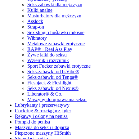
Seks zabawki dla mężczyzn
Kulki analne
Masturbatory dla mężczyzn
Asslock
Strap-on
Sex slingi i huśtawki miłosne
Wibratory
Metalowe zabawki erotyczne
RAP® - Real Ass Play
Żywe lalki do seksu
Wziernik i rozrzutnik
Sport Fucker zabawki erotyczne
Seks-zabawki od b-Vibe®
Seks-zabawki od Tenga®
Fleshjack & Fleshlight
Seks-zabawki od Nexus®
Liberator® & Co.
Maszyny do uprawiania seksu
Lubrykanty i prezerwatywy
Cockring & rozciągacz jąder
Rękawy i osłony na penisa
Pompki do penisa
Maszyna do seksu i dojarka
Pieprzone maszyny HiSmith
Stymulacja sutka