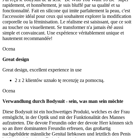
rapidement, et honnêtement, je suis bluffé par sa qualité et sa
fonctionnalité. Fait en silicone qui imite parfaitement la peau, c'est
l'accessoire idéal pour ceux qui souhaitent explorer la modification
corporelle ou la féminisation. Le réalisme est saisissant, que ce soit
au toucher ou visuellement. Se transformer n'a jamais été aussi
simple et convaincant. Une expérience véritablement unique et
hautement recommandée!
Ocena
Great design
Great design, excellent experience in use
2 z 2 klientów uznało tę recenzję za pomocną.
Ocena
Verwandlung durch Bodysuit - sein, was man sein möchte
Diese Bodysuit ist ein hochwertiges Produkt, welches es der Frau
ermöglicht, in der Optik und mit der Funktionalität des Mannes
aufzutreten. Die devote Freundin oder der devote Herr können sich
so an ihrer dominanten Freundin erfreuen, das großartig
nachgebildete männliche Genital liebkosen und letztlich den Penis