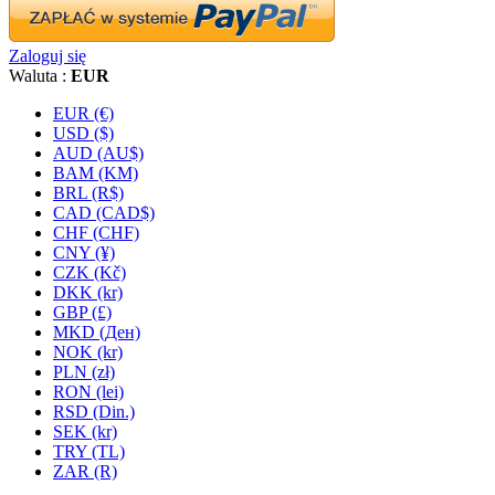
Zaloguj się
Waluta :
EUR
EUR (€)
USD ($)
AUD (AU$)
BAM (KM)
BRL (R$)
CAD (CAD$)
CHF (CHF)
CNY (¥)
CZK (Kč)
DKK (kr)
GBP (£)
MKD (Ден)
NOK (kr)
PLN (zł)
RON (lei)
RSD (Din.)
SEK (kr)
TRY (TL)
ZAR (R)