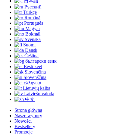
日本語
Русский
Türkçe
Română
Português
Magyar
Bokmål
Svenska
Suomi
Dansk
Čeština
български език
Eesti keel
Slovenčina
Slovenščina
ελληνικά
Lietuvių kalba
Latviešu valoda
中文
Strona główna
Nasze wybory
Nowości
Bestsellery
Promocje