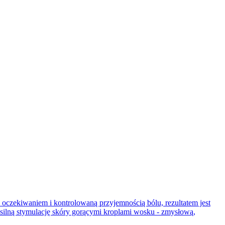
oczekiwaniem i kontrolowaną przyjemnością bólu, rezultatem jest
ilną stymulację skóry gorącymi kroplami wosku - zmysłową,