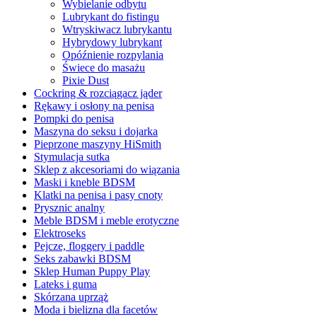
Wybielanie odbytu
Lubrykant do fistingu
Wtryskiwacz lubrykantu
Hybrydowy lubrykant
Opóźnienie rozpylania
Świece do masażu
Pixie Dust
Cockring & rozciągacz jąder
Rękawy i osłony na penisa
Pompki do penisa
Maszyna do seksu i dojarka
Pieprzone maszyny HiSmith
Stymulacja sutka
Sklep z akcesoriami do wiązania
Maski i kneble BDSM
Klatki na penisa i pasy cnoty
Prysznic analny
Meble BDSM i meble erotyczne
Elektroseks
Pejcze, floggery i paddle
Seks zabawki BDSM
Sklep Human Puppy Play
Lateks i guma
Skórzana uprząż
Moda i bielizna dla facetów