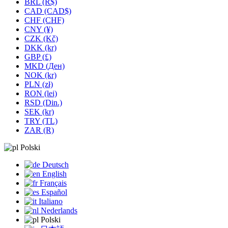
BRL (R$)
CAD (CAD$)
CHF (CHF)
CNY (¥)
CZK (Kč)
DKK (kr)
GBP (£)
MKD (Ден)
NOK (kr)
PLN (zł)
RON (lei)
RSD (Din.)
SEK (kr)
TRY (TL)
ZAR (R)
Polski
Deutsch
English
Français
Español
Italiano
Nederlands
Polski