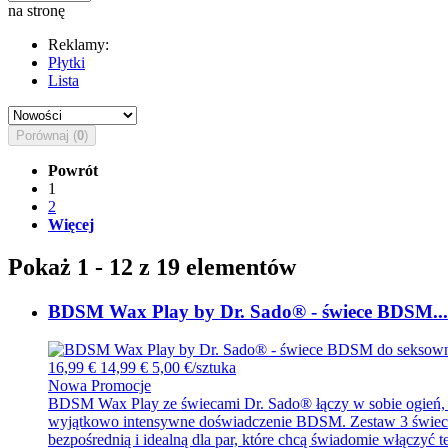
na stronę
Reklamy:
Płytki
Lista
Porównaj (
0
)
Powrót
1
2
Więcej
Pokaż 1 - 12 z 19 elementów
BDSM Wax Play by Dr. Sado® - świece BDSM...
16,99 €
14,99 €
5,00 €/sztuka
Nowa
Promocje
BDSM Wax Play ze świecami Dr. Sado® łączy w sobie ogień, go
wyjątkowo intensywne doświadczenie BDSM. Zestaw 3 świec zo
bezpośrednią i idealną dla par, które chcą świadomie włączyć t