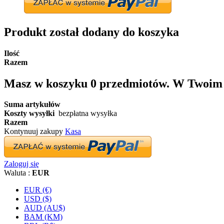
Produkt został dodany do koszyka
Ilość
Razem
Masz w koszyku
0
przedmiotów.
W Twoim k
Suma artykułów
Koszty wysyłki
bezpłatna wysyłka
Razem
Kontynuuj zakupy
Kasa
Zaloguj się
Waluta :
EUR
EUR (€)
USD ($)
AUD (AU$)
BAM (KM)