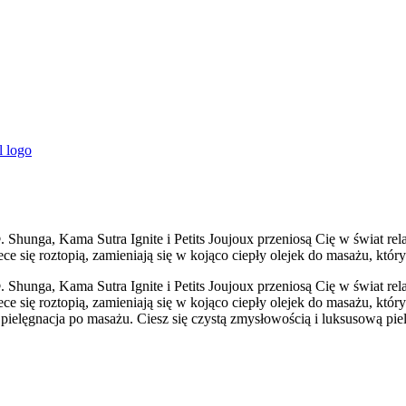
unga, Kama Sutra Ignite i Petits Joujoux przeniosą Cię w świat rela
e się roztopią, zamieniają się w kojąco ciepły olejek do masażu, któr
unga, Kama Sutra Ignite i Petits Joujoux przeniosą Cię w świat rela
e się roztopią, zamieniają się w kojąco ciepły olejek do masażu, któ
 pielęgnacja po masażu. Ciesz się czystą zmysłowością i luksusową pi