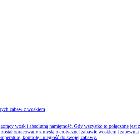
rący wosk i absolutną namiętność. Gdy wszystko to połączone jest z 
stał opracowany z myślą o erotycznej zabawie woskiem i zapewnia s
emperaturę, kontrolę i uległość do swojej zabawy.