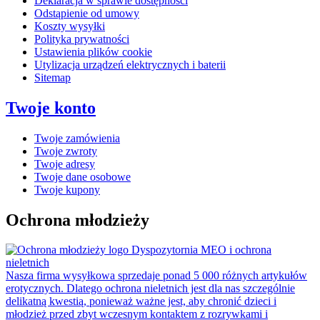
Deklaracja w sprawie dostępności
Odstąpienie od umowy
Koszty wysyłki
Polityka prywatności
Ustawienia plików cookie
Utylizacja urządzeń elektrycznych i baterii
Sitemap
Twoje konto
Twoje zamówienia
Twoje zwroty
Twoje adresy
Twoje dane osobowe
Twoje kupony
Ochrona młodzieży
Dyspozytornia MEO i ochrona
nieletnich
Nasza firma wysyłkowa sprzedaje ponad 5 000 różnych artykułów
erotycznych. Dlatego ochrona nieletnich jest dla nas szczególnie
delikatną kwestią, ponieważ ważne jest, aby chronić dzieci i
młodzież przed zbyt wczesnym kontaktem z rozrywkami i