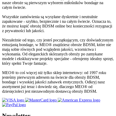
nasze obroże są pierwszym wyborem miłośników bondage na
całym świecie.
Wszystkie zamówienia są wysyłane dyskretnie i neutralnie
zapakowane - szybko, bezpiecznie i na całym świecie. Oznacza to,
że możesz kupić obrożę BDSM online bez konieczności rezygnacji
z prywatności lub jakości.
Niezależnie od tego, czy jesteś początkującym, czy doświadczonym
entuzjastą bondage, w MEO® znajdziesz obroże BDSM, które nie
mają sobie równych pod względem jakości, wzornictwa i
wykonania. Od eleganckich skórzanych obroży po zamykane
modele i ekskluzywne projekty specjalne - oferujemy idealny sprzęt,
który spełni Twoje fantazje.
MEO® to coś więcej niż tylko sklep internetowy: od 1997 roku
jesteśmy pierwszym adresem na świecie dla obroży BDSM,
bondage i wysokiej jakości zabawek erotycznych. Odkryj nasz
asortyment już teraz i dowiedz się, dlaczego MEO® od
dziesięcioleci jest niezawodnym dostawcą obroży BDSM.
Newsletter