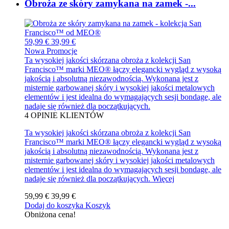
Obroża ze skóry zamykana na zamek -...
59,99 €
39,99 €
Nowa
Promocje
Ta wysokiej jakości skórzana obroża z kolekcji San
Francisco™ marki MEO® łączy elegancki wygląd z wysoką
jakością i absolutną niezawodnością. Wykonana jest z
misternie garbowanej skóry i wysokiej jakości metalowych
elementów i jest idealna do wymagających sesji bondage, ale
nadaje się również dla początkujących.
4
OPINIE KLIENTÓW
Ta wysokiej jakości skórzana obroża z kolekcji San
Francisco™ marki MEO® łączy elegancki wygląd z wysoką
jakością i absolutną niezawodnością. Wykonana jest z
misternie garbowanej skóry i wysokiej jakości metalowych
elementów i jest idealna do wymagających sesji bondage, ale
nadaje się również dla początkujących.
Więcej
59,99 €
39,99 €
Dodaj do koszyka
Koszyk
Obniżona cena!