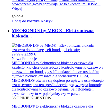
prowadzenie głowy sprawiają, że to akcesorium BDSM...
Więcej
69,99 €
Dodaj do koszyka
Koszyk
MEOBOND® by MEO® - Elektroniczna
blokada...
29,99 €
23,99 €
Nowa
Promocje
MEOBOND® to elektroniczna blokada czasowa dla
każdego, kto chce doświadczyć kontrolowanego czasowo i
niezawodnego bondage, self bondage lub czystości. Jako
cyfrowa blokada czasowa dla scenariuszy BDSM,
MEOBOND® otwiera się dopiero po upływie ustawionego
czasu, tworząc w ten sposób decydującą, wiążącą kontrolę
dla kontrolowanego czasowo pętania, Self Bondage i
czystości - czy to w pojedynkę, czy w parze.
36
OPINIE KLIENTÓW
MEOBOND® to elektroniczna blokada czasowa dla