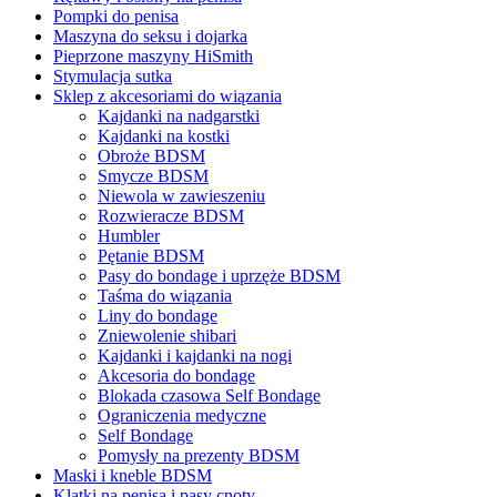
Pompki do penisa
Maszyna do seksu i dojarka
Pieprzone maszyny HiSmith
Stymulacja sutka
Sklep z akcesoriami do wiązania
Kajdanki na nadgarstki
Kajdanki na kostki
Obroże BDSM
Smycze BDSM
Niewola w zawieszeniu
Rozwieracze BDSM
Humbler
Pętanie BDSM
Pasy do bondage i uprzęże BDSM
Taśma do wiązania
Liny do bondage
Zniewolenie shibari
Kajdanki i kajdanki na nogi
Akcesoria do bondage
Blokada czasowa Self Bondage
Ograniczenia medyczne
Self Bondage
Pomysły na prezenty BDSM
Maski i kneble BDSM
Klatki na penisa i pasy cnoty