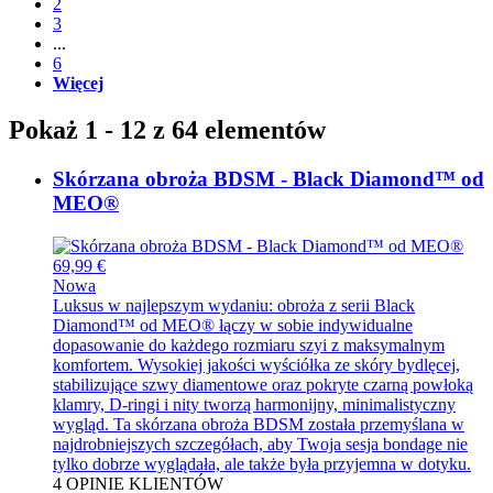
2
3
...
6
Więcej
Pokaż 1 - 12 z 64 elementów
Skórzana obroża BDSM - Black Diamond™ od
MEO®
69,99 €
Nowa
Luksus w najlepszym wydaniu: obroża z serii Black
Diamond™ od MEO® łączy w sobie indywidualne
dopasowanie do każdego rozmiaru szyi z maksymalnym
komfortem. Wysokiej jakości wyściółka ze skóry bydlęcej,
stabilizujące szwy diamentowe oraz pokryte czarną powłoką
klamry, D-ringi i nity tworzą harmonijny, minimalistyczny
wygląd. Ta skórzana obroża BDSM została przemyślana w
najdrobniejszych szczegółach, aby Twoja sesja bondage nie
tylko dobrze wyglądała, ale także była przyjemna w dotyku.
4
OPINIE KLIENTÓW