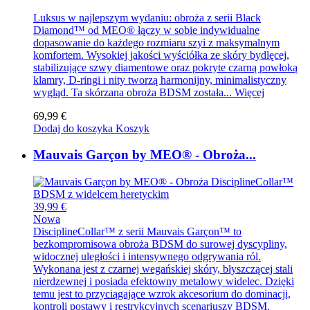
Luksus w najlepszym wydaniu: obroża z serii Black
Diamond™ od MEO® łączy w sobie indywidualne
dopasowanie do każdego rozmiaru szyi z maksymalnym
komfortem. Wysokiej jakości wyściółka ze skóry bydlęcej,
stabilizujące szwy diamentowe oraz pokryte czarną powłoką
klamry, D-ringi i nity tworzą harmonijny, minimalistyczny
wygląd. Ta skórzana obroża BDSM została...
Więcej
69,99 €
Dodaj do koszyka
Koszyk
Mauvais Garçon by MEO® - Obroża...
39,99 €
Nowa
DisciplineCollar™ z serii Mauvais Garçon™ to
bezkompromisowa obroża BDSM do surowej dyscypliny,
widocznej uległości i intensywnego odgrywania ról.
Wykonana jest z czarnej wegańskiej skóry, błyszczącej stali
nierdzewnej i posiada efektowny metalowy widelec. Dzięki
temu jest to przyciągające wzrok akcesorium do dominacji,
kontroli postawy i restrykcyjnych scenariuszy BDSM.