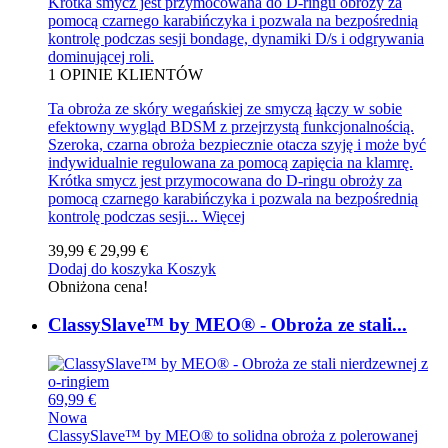
Krótka smycz jest przymocowana do D-ringu obroży za
pomocą czarnego karabińczyka i pozwala na bezpośrednią
kontrolę podczas sesji bondage, dynamiki D/s i odgrywania
dominującej roli.
1
OPINIE KLIENTÓW
Ta obroża ze skóry wegańskiej ze smyczą łączy w sobie
efektowny wygląd BDSM z przejrzystą funkcjonalnością.
Szeroka, czarna obroża bezpiecznie otacza szyję i może być
indywidualnie regulowana za pomocą zapięcia na klamrę.
Krótka smycz jest przymocowana do D-ringu obroży za
pomocą czarnego karabińczyka i pozwala na bezpośrednią
kontrolę podczas sesji...
Więcej
39,99 €
29,99 €
Dodaj do koszyka
Koszyk
Obniżona cena!
ClassySlave™ by MEO® - Obroża ze stali...
69,99 €
Nowa
ClassySlave™ by MEO® to solidna obroża z polerowanej