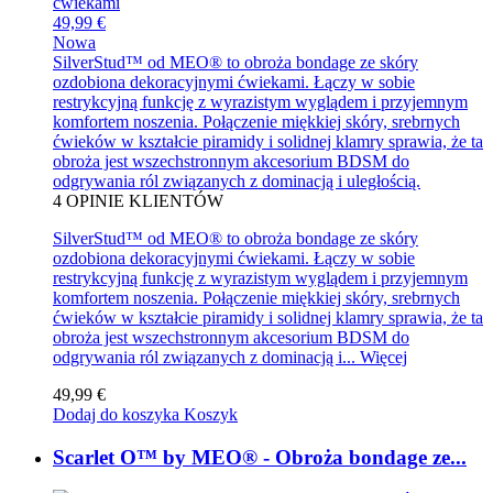
49,99 €
Nowa
SilverStud™ od MEO® to obroża bondage ze skóry
ozdobiona dekoracyjnymi ćwiekami. Łączy w sobie
restrykcyjną funkcję z wyrazistym wyglądem i przyjemnym
komfortem noszenia. Połączenie miękkiej skóry, srebrnych
ćwieków w kształcie piramidy i solidnej klamry sprawia, że ta
obroża jest wszechstronnym akcesorium BDSM do
odgrywania ról związanych z dominacją i uległością.
4
OPINIE KLIENTÓW
SilverStud™ od MEO® to obroża bondage ze skóry
ozdobiona dekoracyjnymi ćwiekami. Łączy w sobie
restrykcyjną funkcję z wyrazistym wyglądem i przyjemnym
komfortem noszenia. Połączenie miękkiej skóry, srebrnych
ćwieków w kształcie piramidy i solidnej klamry sprawia, że ta
obroża jest wszechstronnym akcesorium BDSM do
odgrywania ról związanych z dominacją i...
Więcej
49,99 €
Dodaj do koszyka
Koszyk
Scarlet O™ by MEO® - Obroża bondage ze...