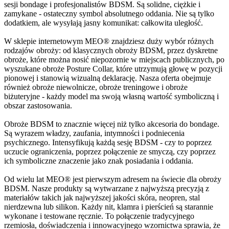
sesji bondage i profesjonalistów BDSM. Są solidne, ciężkie i
zamykane - ostateczny symbol absolutnego oddania. Nie są tylko
dodatkiem, ale wysyłają jasny komunikat: całkowita uległość.
W sklepie internetowym MEO® znajdziesz duży wybór różnych
rodzajów obroży: od klasycznych obroży BDSM, przez dyskretne
obroże, które można nosić niepozornie w miejscach publicznych, po
wyszukane obroże Posture Collar, które utrzymują głowę w pozycji
pionowej i stanowią wizualną deklarację. Nasza oferta obejmuje
również obroże niewolnicze, obroże treningowe i obroże
biżuteryjne - każdy model ma swoją własną wartość symboliczną i
obszar zastosowania.
Obroże BDSM to znacznie więcej niż tylko akcesoria do bondage.
Są wyrazem władzy, zaufania, intymności i podniecenia
psychicznego. Intensyfikują każdą sesję BDSM - czy to poprzez
uczucie ograniczenia, poprzez połączenie ze smyczą, czy poprzez
ich symboliczne znaczenie jako znak posiadania i oddania.
Od wielu lat MEO® jest pierwszym adresem na świecie dla obroży
BDSM. Nasze produkty są wytwarzane z najwyższą precyzją z
materiałów takich jak najwyższej jakości skóra, neopren, stal
nierdzewna lub silikon. Każdy nit, klamra i pierścień są starannie
wykonane i testowane ręcznie. To połączenie tradycyjnego
rzemiosła, doświadczenia i innowacyjnego wzornictwa sprawia, że