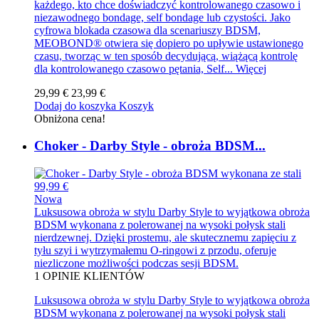
każdego, kto chce doświadczyć kontrolowanego czasowo i
niezawodnego bondage, self bondage lub czystości. Jako
cyfrowa blokada czasowa dla scenariuszy BDSM,
MEOBOND® otwiera się dopiero po upływie ustawionego
czasu, tworząc w ten sposób decydującą, wiążącą kontrolę
dla kontrolowanego czasowo pętania, Self...
Więcej
29,99 €
23,99 €
Dodaj do koszyka
Koszyk
Obniżona cena!
Choker - Darby Style - obroża BDSM...
99,99 €
Nowa
Luksusowa obroża w stylu Darby Style to wyjątkowa obroża
BDSM wykonana z polerowanej na wysoki połysk stali
nierdzewnej. Dzięki prostemu, ale skutecznemu zapięciu z
tyłu szyi i wytrzymałemu O-ringowi z przodu, oferuje
niezliczone możliwości podczas sesji BDSM.
1
OPINIE KLIENTÓW
Luksusowa obroża w stylu Darby Style to wyjątkowa obroża
BDSM wykonana z polerowanej na wysoki połysk stali