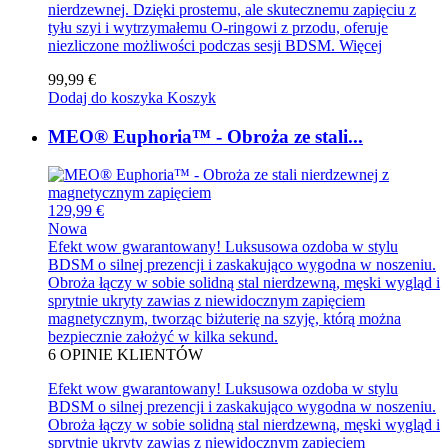
nierdzewnej. Dzięki prostemu, ale skutecznemu zapięciu z
tyłu szyi i wytrzymałemu O-ringowi z przodu, oferuje
niezliczone możliwości podczas sesji BDSM.
Więcej
99,99 €
Dodaj do koszyka
Koszyk
MEO® Euphoria™ - Obroża ze stali...
129,99 €
Nowa
Efekt wow gwarantowany! Luksusowa ozdoba w stylu
BDSM o silnej prezencji i zaskakująco wygodna w noszeniu.
Obroża łączy w sobie solidną stal nierdzewną, męski wygląd i
sprytnie ukryty zawias z niewidocznym zapięciem
magnetycznym, tworząc biżuterię na szyję, którą można
bezpiecznie założyć w kilka sekund.
6
OPINIE KLIENTÓW
Efekt wow gwarantowany! Luksusowa ozdoba w stylu
BDSM o silnej prezencji i zaskakująco wygodna w noszeniu.
Obroża łączy w sobie solidną stal nierdzewną, męski wygląd i
sprytnie ukryty zawias z niewidocznym zapięciem