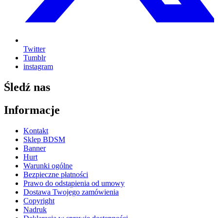
Twitter
Tumblr
instagram
Śledź nas
Informacje
Kontakt
Sklep BDSM
Banner
Hurt
Warunki ogólne
Bezpieczne płatności
Prawo do odstąpienia od umowy
Dostawa Twojego zamówienia
Copyright
Nadruk