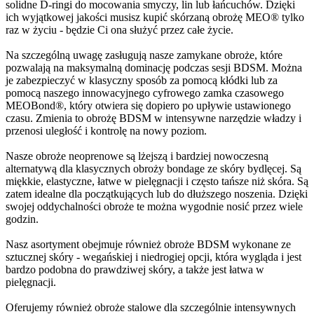
solidne D-ringi do mocowania smyczy, lin lub łańcuchów. Dzięki
ich wyjątkowej jakości musisz kupić skórzaną obrożę MEO® tylko
raz w życiu - będzie Ci ona służyć przez całe życie.
Na szczególną uwagę zasługują nasze zamykane obroże, które
pozwalają na maksymalną dominację podczas sesji BDSM. Można
je zabezpieczyć w klasyczny sposób za pomocą kłódki lub za
pomocą naszego innowacyjnego cyfrowego zamka czasowego
MEOBond®, który otwiera się dopiero po upływie ustawionego
czasu. Zmienia to obrożę BDSM w intensywne narzędzie władzy i
przenosi uległość i kontrolę na nowy poziom.
Nasze obroże neoprenowe są lżejszą i bardziej nowoczesną
alternatywą dla klasycznych obroży bondage ze skóry bydlęcej. Są
miękkie, elastyczne, łatwe w pielęgnacji i często tańsze niż skóra. Są
zatem idealne dla początkujących lub do dłuższego noszenia. Dzięki
swojej oddychalności obroże te można wygodnie nosić przez wiele
godzin.
Nasz asortyment obejmuje również obroże BDSM wykonane ze
sztucznej skóry - wegańskiej i niedrogiej opcji, która wygląda i jest
bardzo podobna do prawdziwej skóry, a także jest łatwa w
pielęgnacji.
Oferujemy również obroże stalowe dla szczególnie intensywnych