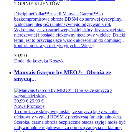
2
OPINIE KLIENTÓW
DisciplineCollar™ z serii Mauvais Garçon™ to
bezkompromisowa obroża BDSM do surowej dyscypliny,
widocznej uległości i intensywnego odgrywania ról.
Wykonana jest z czarnej wegańskiej skóry, błyszczącej stali
nierdzewnej i posiada efektowny metalowy widelec. Dzięki
temu jest to przyciągające wzrok akcesorium do dominacji,
kontroli postawy i restrykcyjnych...
Więcej
39,99 €
Dodaj do koszyka
Koszyk
Mauvais Garçon by MEO® - Obroża ze
smyczą...
39,99 €
29,99 €
Nowa
Promocje
Ta obroża ze skóry wegańskiej ze smyczą łączy w sobie
efektowny wygląd BDSM z przejrzystą funkcjonalnością.
Szeroka, czarna obroża bezpiecznie otacza szyję i może być
indywidualnie regulowana za pomocą zapięcia na klamrę.