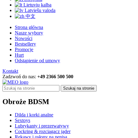
Lietuvių kalba
Latviešu valoda
中文
Strona główna
Nasze wybory
Nowości
Bestsellery
Promocje
Hurt
Odstąpienie od umowy
Kontakt
Zadzwoń do nas:
+49 2366 500 500
Szukaj na stronie
Obroże BDSM
Dilda i korki analne
Sextoys
Lubrykanty i prezerwatywy
Cockring & rozciągacz jąder
Rękawy i osłony na penisa