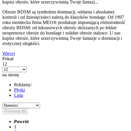
kupisz obroże, które urzeczywistnią Twoje fantazj...
Obroże BDSM są symbolem dominacji, oddania i absolutnej
kontroli i od dziesięcioleci należą do klasyków bondage. Od 1997
roku niemiecka firma MEO® produkuje imponującą różnorodność
obroży BDSM: od luksusowych obroży skórzanych po lekkie
neoprenowe obroże do bondage i solidne obroże stalowe. U nas
kupisz obroże, które urzeczywistnią Twoje fantazje o dominacji i
erotycznej uległości.
Więcej
Pokaż
12
na stronę
Reklamy:
Płytki
Lista
Porównaj (
0
)
Powrót
1