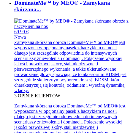
DominateMe™ by MEO® - Zamykana
skórzana...
69,99 €
Nowa
Zamykana skórzana obroża DominateMe™ od MEO® jest
wyposażona w opcjonalny pasek z haczykiem na nos i
dlatego jest szczególnie odpowiednia do intensywnych
scenariuszy zniewolenia i dominacji. Połączenie wysokiej
jakości prawdziwej skóry, stali nierdzewnej i
pierwszorzędnego wykonania, a także ukierunkowane
prowadzenie głowy sprawiają, że to akcesorium BDSM jest
szczególnie skutecznym wyborem do sesji BDSM, które
charakteryzują się kontrolą, oddaniem i wyraźną dynamiką
władzy.
3
OPINIE KLIENTÓW
Zamykana skórzana obroża DominateMe™ od MEO® jest
wyposażona w opcjonalny pasek z haczykiem na nos i
dlatego jest szczególnie odpowiednia do intensywnych
scenariuszy zniewolenia i dominacji. Połączenie wysokiej
jakości prawdziwej skóry, stali nierdzewnej i
pierwszorzędnego wykonania, a także ukierunkowane