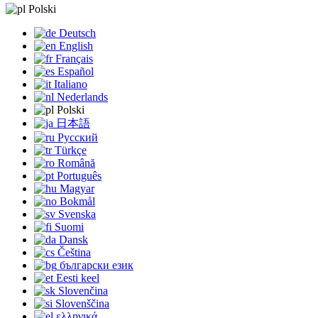
Polski
Deutsch
English
Français
Español
Italiano
Nederlands
Polski
日本語
Русский
Türkçe
Română
Português
Magyar
Bokmål
Svenska
Suomi
Dansk
Čeština
български език
Eesti keel
Slovenčina
Slovenščina
ελληνικά