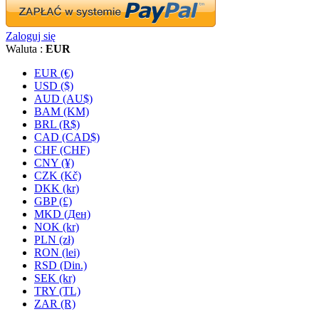
Zaloguj się
Waluta :
EUR
EUR (€)
USD ($)
AUD (AU$)
BAM (KM)
BRL (R$)
CAD (CAD$)
CHF (CHF)
CNY (¥)
CZK (Kč)
DKK (kr)
GBP (£)
MKD (Ден)
NOK (kr)
PLN (zł)
RON (lei)
RSD (Din.)
SEK (kr)
TRY (TL)
ZAR (R)