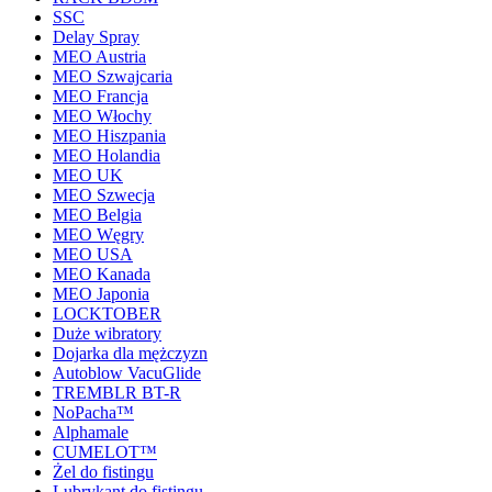
SSC
Delay Spray
MEO Austria
MEO Szwajcaria
MEO Francja
MEO Włochy
MEO Hiszpania
MEO Holandia
MEO UK
MEO Szwecja
MEO Belgia
MEO Węgry
MEO USA
MEO Kanada
MEO Japonia
LOCKTOBER
Duże wibratory
Dojarka dla mężczyzn
Autoblow VacuGlide
TREMBLR BT-R
NoPacha™
Alphamale
CUMELOT™
Żel do fistingu
Lubrykant do fistingu