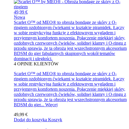
49,99 €
Nowa
Scarlet O™ od MEO® to obroża bondage ze skóry z O-
ringiem ozdobionym ćwiekami w kształcie piramidek. Łączy
w sobie restrykcyjną funkcję z efektownym wyglądem i
przyjemnym komfortem noszenia. Połączenie miękkiej skóry,
ozdobnych czerwonych ćwieków, solidnej klamry i O-ringu z
przodu sprawia, że ta obroża jest wszechstronnym akcesorium
BDSM do gier fabularnych skupionych wokół tematów
dominacji i uległości.
4
OPINIE KLIENTÓW
Scarlet O™ od MEO® to obroża bondage ze skóry z O-
ringiem ozdobionym ćwiekami w kształcie piramidek. Łączy
w sobie restrykcyjną funkcję z efektownym wyglądem i
przyjemnym komfortem noszenia. Połączenie miękkiej skóry,
ozdobnych czerwonych ćwieków, solidnej klamry i O-ringu z
przodu sprawia, że ta obroża jest wszechstronnym akcesorium
BDSM do gier...
Więcej
49,99 €
Dodaj do koszyka
Koszyk