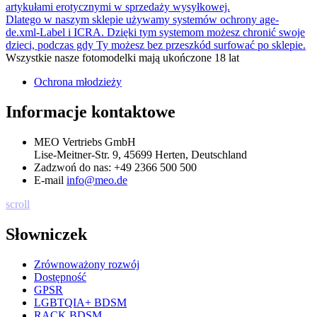
artykułami erotycznymi w sprzedaży wysyłkowej.
Dlatego w naszym sklepie używamy systemów ochrony age-
de.xml-Label i ICRA. Dzięki tym systemom możesz chronić swoje
dzieci, podczas gdy Ty możesz bez przeszkód surfować po sklepie.
Wszystkie nasze fotomodelki mają ukończone 18 lat
Ochrona młodzieży
Informacje kontaktowe
MEO Vertriebs GmbH
Lise-Meitner-Str. 9, 45699 Herten, Deutschland
Zadzwoń do nas:
+49 2366 500 500
E-mail
info@meo.de
scroll
Słowniczek
Zrównoważony rozwój
Dostępność
GPSR
LGBTQIA+ BDSM
RACK BDSM