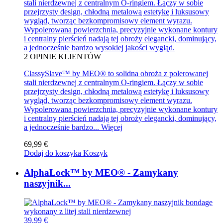
stali nierdzewnej z centralnym O-ringiem. Łączy w sobie
przejrzysty design, chłodną metalową estetykę i luksusowy
wygląd, tworząc bezkompromisowy element wyrazu.
Wypolerowana powierzchnia, precyzyjnie wykonane kontury
i centralny pierścień nadają tej obroży elegancki, dominujący,
a jednocześnie bardzo wysokiej jakości wygląd.
2
OPINIE KLIENTÓW
ClassySlave™ by MEO® to solidna obroża z polerowanej
stali nierdzewnej z centralnym O-ringiem. Łączy w sobie
przejrzysty design, chłodną metalową estetykę i luksusowy
wygląd, tworząc bezkompromisowy element wyrazu.
Wypolerowana powierzchnia, precyzyjnie wykonane kontury
i centralny pierścień nadają tej obroży elegancki, dominujący,
a jednocześnie bardzo...
Więcej
69,99 €
Dodaj do koszyka
Koszyk
AlphaLock™ by MEO® - Zamykany
naszyjnik...
39,99 €