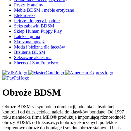
Prysznic analny
Meble BDSM i meble erotyczne
Elektroseks
Pejcze, floggery i paddle
Seks zabawki BDSM
Sklep Human Puppy Play
Lateks i guma
Skórzana uprząż
Moda i bielizna dla facetów
Biżuteria BDSM
Seksowne akcesoria
Sheets of San Francisco
Obroże BDSM
Obroże BDSM są symbolem dominacji, oddania i absolutnej
kontroli i od dziesięcioleci należą do klasyków bondage. Od 1997
roku niemiecka firma MEO® produkuje imponującą różnorodność
obroży BDSM: od luksusowych obroży skórzanych po lekkie
neoprenowe obroże do bondage i solidne obroże stalowe. U nas