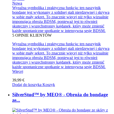
Nowa
Wyraźna symbolika i praktyczna funkcja: ten naszyjnik
bondage jest wykonany z solidnej stali nierdzewnej i skrywa
w sobie mały sekret. To znacznie więcej niż tylko wizualnie
imponująca obroża BDSM, ponieważ jest to również
skuteczny i wszechstronny kajdanek, który może zmienić
każde spontaniczne spotkanie w intensywną sesję BDSM.
5
OPINIE KLIENTÓW
Wyraźna symbolika i praktyczna funkcja: ten naszyjnik
bondage jest wykonany z solidnej stali nierdzewnej i skrywa
w sobie mały sekret. To znacznie więcej niż tylko wizualnie
imponująca obroża BDSM, ponieważ jest to również
skuteczny i wszechstronny kajdanek, który może zmienić
każde spontaniczne spotkanie w intensywną sesję BDSM.
Więcej
39,99 €
Dodaj do koszyka
Koszyk
SilverStud™ by MEO® - Obroża do bondage
ze...