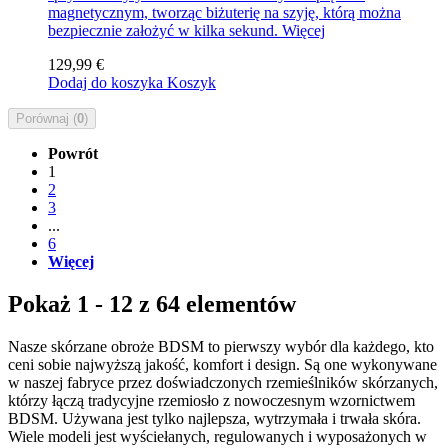
magnetycznym, tworząc biżuterię na szyję, którą można
bezpiecznie założyć w kilka sekund.
Więcej
129,99 €
Dodaj do koszyka
Koszyk
Porównaj (
0
)
Powrót
1
2
3
...
6
Więcej
Pokaż 1 - 12 z 64 elementów
Nasze skórzane obroże BDSM to pierwszy wybór dla każdego, kto
ceni sobie najwyższą jakość, komfort i design. Są one wykonywane
w naszej fabryce przez doświadczonych rzemieślników skórzanych,
którzy łączą tradycyjne rzemiosło z nowoczesnym wzornictwem
BDSM. Używana jest tylko najlepsza, wytrzymała i trwała skóra.
Wiele modeli jest wyściełanych, regulowanych i wyposażonych w