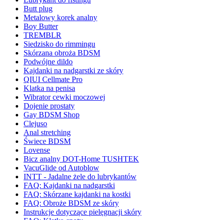
Butt plug
Metalowy korek analny
Boy Butter
TREMBLR
Siedzisko do rimmingu
Skórzana obroża BDSM
Podwójne dildo
Kajdanki na nadgarstki ze skóry
QIUI Cellmate Pro
Klatka na penisa
Wibrator cewki moczowej
Dojenie prostaty
Gay BDSM Shop
Clejuso
Anal stretching
Świece BDSM
Lovense
Bicz analny DOT-Home TUSHTEK
VacuGlide od Autoblow
INTT - Jadalne żele do lubrykantów
FAQ: Kajdanki na nadgarstki
FAQ: Skórzane kajdanki na kostki
FAQ: Obroże BDSM ze skóry
Instrukcje dotyczące pielęgnacji skóry