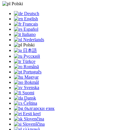
Polski
Deutsch
English
Français
Español
Italiano
Nederlands
Polski
日本語
Русский
Türkçe
Română
Português
Magyar
Bokmål
Svenska
Suomi
Dansk
Čeština
български език
Eesti keel
Slovenčina
Slovenščina
ελληνικά