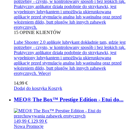
potrzebny - czysto, w kontrolowany sposób i bez lepkich rąk.
Praktyczny aplikator działa podobnie do strzykawki, jest
wypełniony lubrykantem i umożliwia ukierunkowaną
aplikację przed stymulacją analną lub waginalną oraz przed
włożeniem dildo, butt plugów lub innych zabawek
erotycznych.
15
OPINIE KLIENTÓW
Lube Shooter 2.0 aplikuje lubrykant dokładnie tam, gdzie jest
potrzebny - czysto, w kontrolowany sposób i bez lepkich rąk.
Praktyczny aplikator działa podobnie do strzykawki, jest
wypełniony lubrykantem i umożliwia ukierunkowaną
aplikację przed stymulacją analną lub waginalną oraz przed
włożeniem dildo, butt plugów lub innych zabawek
erotycznych.
Więcej
14,99 €
Dodaj do koszyka
Koszyk
MEO® The Box™ Prestige Edition - Etui do...
149,99 €
129,99 €
Nowa
Promocje