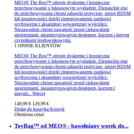
MEO® The Box™ oferuje dyskretne i bezpieczne
przechowywanie o luksusowym wyglądzie. Eleganckie etui
do przechowywania chroni zabawki erotyczne, sprzęt BDSM
lub kosztowności dzięki zintegrowanemu zamkowi
szyfrowemu i aksamitnej wewnętrznej wyściółce.
Niezawodnie chroni zawartość przed ciekawskimi
spojrzeniami, nieautoryzowanym dostępem, kurzem i innymi
czynnikami środowiskowymi.
1
OPINIE KLIENTÓW
MEO® The Box™ oferuje dyskretne i bezpieczne
przechowywanie o luksusowym wyglądzie. Eleganckie etui
do przechowywania chroni zabawki erotyczne, sprzęt BDSM
lub kosztowności dzięki zintegrowanemu zamkowi
szyfrowemu i aksamitnej wewnętrznej wyściółce.
Niezawodnie chroni zawartość przed ciekawskimi
spojrzeniami, nieautoryzowanym dostępem, kurzem i
innymi...
Więcej
149,99 €
129,99 €
Dodaj do koszyka
Koszyk
Obniżona cena!
ToyBag™ od MEO® - bawełniany worek do...