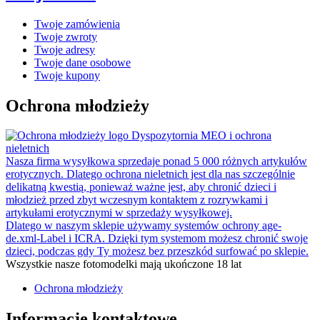
Twoje zamówienia
Twoje zwroty
Twoje adresy
Twoje dane osobowe
Twoje kupony
Ochrona młodzieży
Dyspozytornia MEO i ochrona
nieletnich
Nasza firma wysyłkowa sprzedaje ponad 5 000 różnych artykułów
erotycznych. Dlatego ochrona nieletnich jest dla nas szczególnie
delikatną kwestią, ponieważ ważne jest, aby chronić dzieci i
młodzież przed zbyt wczesnym kontaktem z rozrywkami i
artykułami erotycznymi w sprzedaży wysyłkowej.
Dlatego w naszym sklepie używamy systemów ochrony age-
de.xml-Label i ICRA. Dzięki tym systemom możesz chronić swoje
dzieci, podczas gdy Ty możesz bez przeszkód surfować po sklepie.
Wszystkie nasze fotomodelki mają ukończone 18 lat
Ochrona młodzieży
Informacje kontaktowe