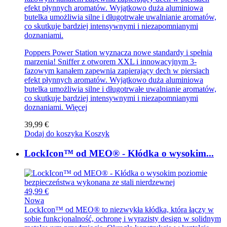
efekt płynnych aromatów. Wyjątkowo duża aluminiowa
butelka umożliwia silne i długotrwałe uwalnianie aromatów,
co skutkuje bardziej intensywnymi i niezapomnianymi
doznaniami.
Poppers Power Station wyznacza nowe standardy i spełnia
marzenia! Sniffer z otworem XXL i innowacyjnym 3-
fazowym kanałem zapewnia zapierający dech w piersiach
efekt płynnych aromatów. Wyjątkowo duża aluminiowa
butelka umożliwia silne i długotrwałe uwalnianie aromatów,
co skutkuje bardziej intensywnymi i niezapomnianymi
doznaniami.
Więcej
39,99 €
Dodaj do koszyka
Koszyk
LockIcon™ od MEO® - Kłódka o wysokim...
49,99 €
Nowa
LockIcon™ od MEO® to niezwykła kłódka, która łączy w
sobie funkcjonalność, ochronę i wyrazisty design w solidnym