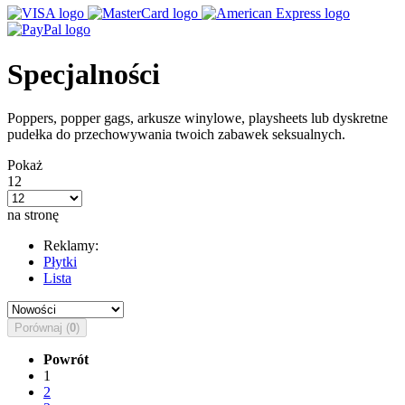
Specjalności
Poppers, popper gags, arkusze winylowe, playsheets lub dyskretne
pudełka do przechowywania twoich zabawek seksualnych.
Pokaż
12
na stronę
Reklamy:
Płytki
Lista
Porównaj (
0
)
Powrót
1
2