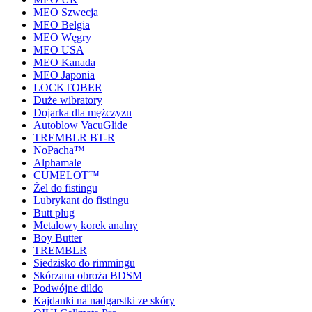
MEO Szwecja
MEO Belgia
MEO Węgry
MEO USA
MEO Kanada
MEO Japonia
LOCKTOBER
Duże wibratory
Dojarka dla mężczyzn
Autoblow VacuGlide
TREMBLR BT-R
NoPacha™
Alphamale
CUMELOT™
Żel do fistingu
Lubrykant do fistingu
Butt plug
Metalowy korek analny
Boy Butter
TREMBLR
Siedzisko do rimmingu
Skórzana obroża BDSM
Podwójne dildo
Kajdanki na nadgarstki ze skóry