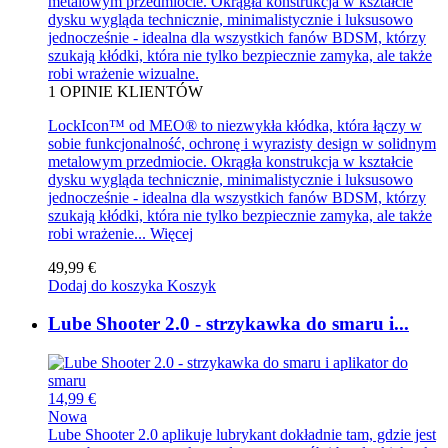
metalowym przedmiocie. Okrągła konstrukcja w kształcie
dysku wygląda technicznie, minimalistycznie i luksusowo
jednocześnie - idealna dla wszystkich fanów BDSM, którzy
szukają kłódki, która nie tylko bezpiecznie zamyka, ale także
robi wrażenie wizualne.
1
OPINIE KLIENTÓW
LockIcon™ od MEO® to niezwykła kłódka, która łączy w
sobie funkcjonalność, ochronę i wyrazisty design w solidnym
metalowym przedmiocie. Okrągła konstrukcja w kształcie
dysku wygląda technicznie, minimalistycznie i luksusowo
jednocześnie - idealna dla wszystkich fanów BDSM, którzy
szukają kłódki, która nie tylko bezpiecznie zamyka, ale także
robi wrażenie...
Więcej
49,99 €
Dodaj do koszyka
Koszyk
Lube Shooter 2.0 - strzykawka do smaru i...
14,99 €
Nowa
Lube Shooter 2.0 aplikuje lubrykant dokładnie tam, gdzie jest