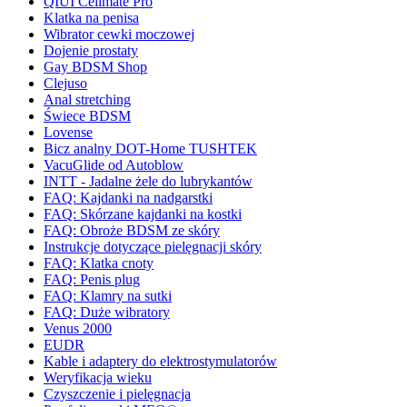
QIUI Cellmate Pro
Klatka na penisa
Wibrator cewki moczowej
Dojenie prostaty
Gay BDSM Shop
Clejuso
Anal stretching
Świece BDSM
Lovense
Bicz analny DOT-Home TUSHTEK
VacuGlide od Autoblow
INTT - Jadalne żele do lubrykantów
FAQ: Kajdanki na nadgarstki
FAQ: Skórzane kajdanki na kostki
FAQ: Obroże BDSM ze skóry
Instrukcje dotyczące pielęgnacji skóry
FAQ: Klatka cnoty
FAQ: Penis plug
FAQ: Klamry na sutki
FAQ: Duże wibratory
Venus 2000
EUDR
Kable i adaptery do elektrostymulatorów
Weryfikacja wieku
Czyszczenie i pielęgnacja