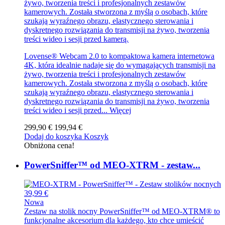
żywo, tworzenia treści i profesjonalnych zestawów
kamerowych. Została stworzona z myślą o osobach, które
szukają wyraźnego obrazu, elastycznego sterowania i
dyskretnego rozwiązania do transmisji na żywo, tworzenia
treści wideo i sesji przed kamerą.
Lovense® Webcam 2.0 to kompaktowa kamera internetowa
4K, która idealnie nadaje się do wymagających transmisji na
żywo, tworzenia treści i profesjonalnych zestawów
kamerowych. Została stworzona z myślą o osobach, które
szukają wyraźnego obrazu, elastycznego sterowania i
dyskretnego rozwiązania do transmisji na żywo, tworzenia
treści wideo i sesji przed...
Więcej
299,90 €
199,94 €
Dodaj do koszyka
Koszyk
Obniżona cena!
PowerSniffer™ od MEO-XTRM - zestaw...
39,99 €
Nowa
Zestaw na stolik nocny PowerSniffer™ od MEO-XTRM® to
funkcjonalne akcesorium dla każdego, kto chce umieścić