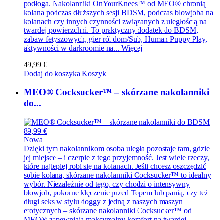
podłoga. Nakolanniki OnYourKnees™ od MEO® chronią
kolana podczas dłuższych sesji BDSM, podczas blowjoba na
kolanach czy innych czynności związanych z uległością na
twardej powierzchni. To praktyczny dodatek do BDSM,
zabaw fetyszowych, gier ról dom/Sub, Human Puppy Play,
aktywności w darkroomie na...
Więcej
49,99 €
Dodaj do koszyka
Koszyk
MEO® Cocksucker™ – skórzane nakolanniki
do...
89,99 €
Nowa
Dzięki tym nakolannikom osoba uległa pozostaje tam, gdzie
jej miejsce – i czerpie z tego przyjemność. Jest wiele rzeczy,
które najlepiej robi się na kolanach. Jeśli chcesz oszczędzić
sobie kolana, skórzane nakolanniki Cocksucker™ to idealny
wybór. Niezależnie od tego, czy chodzi o intensywny
blowjob, pokorne klęczenie przed Topem lub panią, czy też
długi seks w stylu doggy z jedną z naszych maszyn
erotycznych – skórzane nakolanniki Cocksucker™ od
MEO® zapewniają maksymalny komfort na twardej