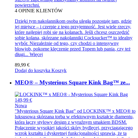
powierzchni.
4
OPINIE KLIENTÓW
Dzięki tym nakolannikom osoba uległa pozostaje tam, gdzie
jej miejsce – i czerpie z tego przyjemność. Jest wiele rzeczy,
które najlepiej robi się na kolanach. Jeśli chcesz oszczędzić
sobie kolana, skórzane nakolanniki Cocksucker™ to idealny
wybór. Niezależnie od tego, czy chodzi o intensywny
blowjob, pokorne klęczenie przed Topem lub panią, czy też
długi...
Więcej
89,99 €
Dodaj do koszyka
Koszyk
MEO® – Mysterious Square Kink Bag™ ze...
149,99 €
Nowa
"Mysterious Square Kink Bag" od LOCKINK™ x MEO® to
luksusowa skórzana torba w efektownym kształcie diamentu,
która łączy stylowy design z wyraźnym smakiem BDSM.
Połączenie wysokiej jakości skóry bydlęcej, przyciągającego
wzrok kształtu i dyskretnej funkcjonalności sprawia, że ta