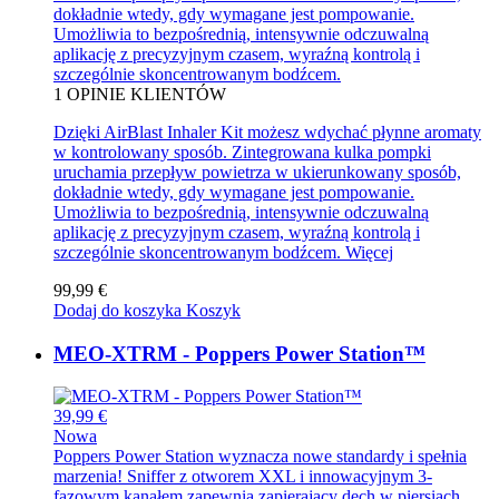
dokładnie wtedy, gdy wymagane jest pompowanie.
Umożliwia to bezpośrednią, intensywnie odczuwalną
aplikację z precyzyjnym czasem, wyraźną kontrolą i
szczególnie skoncentrowanym bodźcem.
1
OPINIE KLIENTÓW
Dzięki AirBlast Inhaler Kit możesz wdychać płynne aromaty
w kontrolowany sposób. Zintegrowana kulka pompki
uruchamia przepływ powietrza w ukierunkowany sposób,
dokładnie wtedy, gdy wymagane jest pompowanie.
Umożliwia to bezpośrednią, intensywnie odczuwalną
aplikację z precyzyjnym czasem, wyraźną kontrolą i
szczególnie skoncentrowanym bodźcem.
Więcej
99,99 €
Dodaj do koszyka
Koszyk
MEO-XTRM - Poppers Power Station™
39,99 €
Nowa
Poppers Power Station wyznacza nowe standardy i spełnia
marzenia! Sniffer z otworem XXL i innowacyjnym 3-
fazowym kanałem zapewnia zapierający dech w piersiach