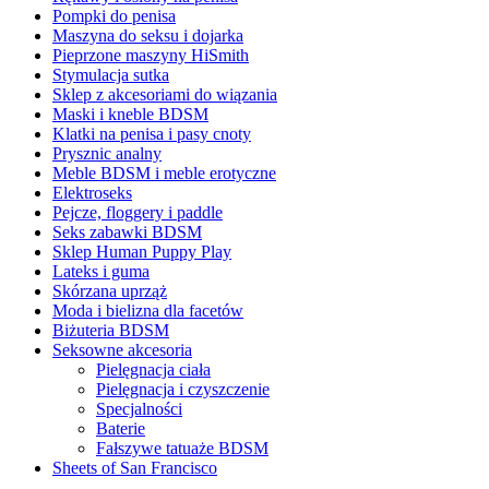
Pompki do penisa
Maszyna do seksu i dojarka
Pieprzone maszyny HiSmith
Stymulacja sutka
Sklep z akcesoriami do wiązania
Maski i kneble BDSM
Klatki na penisa i pasy cnoty
Prysznic analny
Meble BDSM i meble erotyczne
Elektroseks
Pejcze, floggery i paddle
Seks zabawki BDSM
Sklep Human Puppy Play
Lateks i guma
Skórzana uprząż
Moda i bielizna dla facetów
Biżuteria BDSM
Seksowne akcesoria
Pielęgnacja ciała
Pielęgnacja i czyszczenie
Specjalności
Baterie
Fałszywe tatuaże BDSM
Sheets of San Francisco