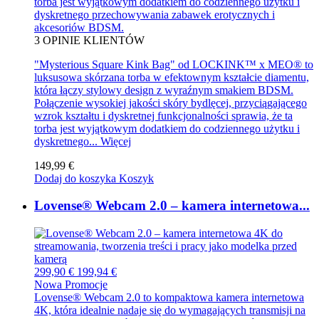
torba jest wyjątkowym dodatkiem do codziennego użytku i
dyskretnego przechowywania zabawek erotycznych i
akcesoriów BDSM.
3
OPINIE KLIENTÓW
"Mysterious Square Kink Bag" od LOCKINK™ x MEO® to
luksusowa skórzana torba w efektownym kształcie diamentu,
która łączy stylowy design z wyraźnym smakiem BDSM.
Połączenie wysokiej jakości skóry bydlęcej, przyciągającego
wzrok kształtu i dyskretnej funkcjonalności sprawia, że ta
torba jest wyjątkowym dodatkiem do codziennego użytku i
dyskretnego...
Więcej
149,99 €
Dodaj do koszyka
Koszyk
Lovense® Webcam 2.0 – kamera internetowa...
299,90 €
199,94 €
Nowa
Promocje
Lovense® Webcam 2.0 to kompaktowa kamera internetowa
4K, która idealnie nadaje się do wymagających transmisji na