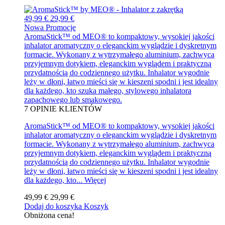
49,99 €
29,99 €
Nowa
Promocje
AromaStick™ od MEO® to kompaktowy, wysokiej jakości
inhalator aromatyczny o eleganckim wyglądzie i dyskretnym
formacie. Wykonany z wytrzymałego aluminium, zachwyca
przyjemnym dotykiem, eleganckim wyglądem i praktyczną
przydatnością do codziennego użytku. Inhalator wygodnie
leży w dłoni, łatwo mieści się w kieszeni spodni i jest idealny
dla każdego, kto szuka małego, stylowego inhalatora
zapachowego lub smakowego.
7
OPINIE KLIENTÓW
AromaStick™ od MEO® to kompaktowy, wysokiej jakości
inhalator aromatyczny o eleganckim wyglądzie i dyskretnym
formacie. Wykonany z wytrzymałego aluminium, zachwyca
przyjemnym dotykiem, eleganckim wyglądem i praktyczną
przydatnością do codziennego użytku. Inhalator wygodnie
leży w dłoni, łatwo mieści się w kieszeni spodni i jest idealny
dla każdego, kto...
Więcej
49,99 €
29,99 €
Dodaj do koszyka
Koszyk
Obniżona cena!