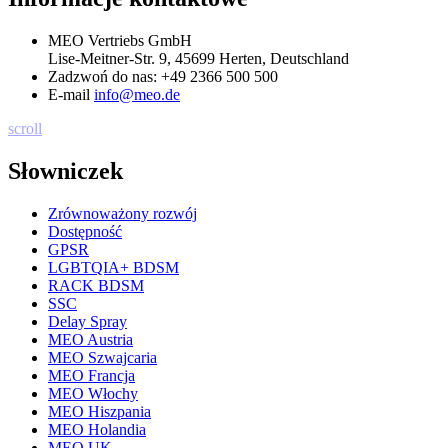
MEO Vertriebs GmbH
Lise-Meitner-Str. 9, 45699 Herten, Deutschland
Zadzwoń do nas:
+49 2366 500 500
E-mail
info@meo.de
scroll
Słowniczek
Zrównoważony rozwój
Dostępność
GPSR
LGBTQIA+ BDSM
RACK BDSM
SSC
Delay Spray
MEO Austria
MEO Szwajcaria
MEO Francja
MEO Włochy
MEO Hiszpania
MEO Holandia
MEO UK