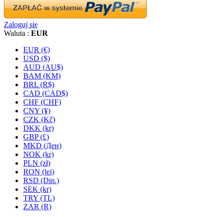
Zaloguj się
Waluta :
EUR
EUR (€)
USD ($)
AUD (AU$)
BAM (KM)
BRL (R$)
CAD (CAD$)
CHF (CHF)
CNY (¥)
CZK (Kč)
DKK (kr)
GBP (£)
MKD (Ден)
NOK (kr)
PLN (zł)
RON (lei)
RSD (Din.)
SEK (kr)
TRY (TL)
ZAR (R)