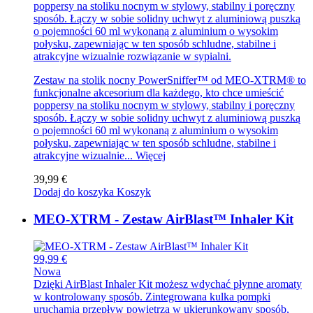
poppersy na stoliku nocnym w stylowy, stabilny i poręczny
sposób. Łączy w sobie solidny uchwyt z aluminiową puszką
o pojemności 60 ml wykonaną z aluminium o wysokim
połysku, zapewniając w ten sposób schludne, stabilne i
atrakcyjne wizualnie rozwiązanie w sypialni.
Zestaw na stolik nocny PowerSniffer™ od MEO-XTRM® to
funkcjonalne akcesorium dla każdego, kto chce umieścić
poppersy na stoliku nocnym w stylowy, stabilny i poręczny
sposób. Łączy w sobie solidny uchwyt z aluminiową puszką
o pojemności 60 ml wykonaną z aluminium o wysokim
połysku, zapewniając w ten sposób schludne, stabilne i
atrakcyjne wizualnie...
Więcej
39,99 €
Dodaj do koszyka
Koszyk
MEO-XTRM - Zestaw AirBlast™ Inhaler Kit
99,99 €
Nowa
Dzięki AirBlast Inhaler Kit możesz wdychać płynne aromaty
w kontrolowany sposób. Zintegrowana kulka pompki
uruchamia przepływ powietrza w ukierunkowany sposób,