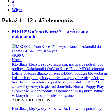
3
4
Więcej
Pokaż 1 - 12 z 47 elementów
MEO® OnYourKnees™ – wyściełane
nakolanniki...
49,99 €
Nowa
Kto dłużej klęczy, szybko zauważa, jak twarda potrafi być
podłoga. Nakolanniki OnYourKnees™ od MEO® chronią
kolana podczas dłuższych sesji BDSM, podczas blowjoba na
kolanach czy innych czynności związanych z uległością na
twardej powierzchni. To praktyczny dodatek do BDSM,
zabaw fetyszowych, gier ról dom/Sub, Human Puppy Play,
aktywności w darkroomie na kolanach i wszystkich sytuacji,
w których kolana są mocniej obciążone.
2
OPINIE KLIENTÓW
Kto dłużej klęczy, szybko zauważa, jak twarda potrafi być