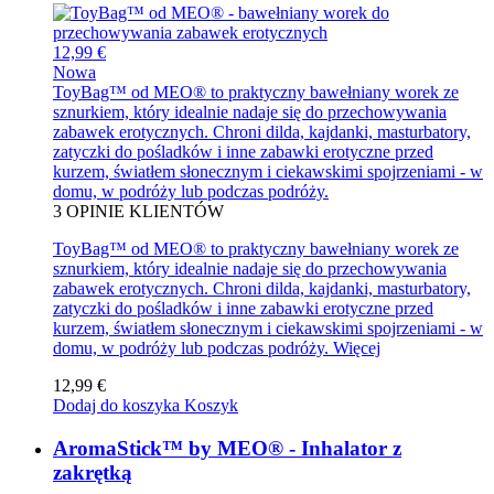
12,99 €
Nowa
ToyBag™ od MEO® to praktyczny bawełniany worek ze
sznurkiem, który idealnie nadaje się do przechowywania
zabawek erotycznych. Chroni dilda, kajdanki, masturbatory,
zatyczki do pośladków i inne zabawki erotyczne przed
kurzem, światłem słonecznym i ciekawskimi spojrzeniami - w
domu, w podróży lub podczas podróży.
3
OPINIE KLIENTÓW
ToyBag™ od MEO® to praktyczny bawełniany worek ze
sznurkiem, który idealnie nadaje się do przechowywania
zabawek erotycznych. Chroni dilda, kajdanki, masturbatory,
zatyczki do pośladków i inne zabawki erotyczne przed
kurzem, światłem słonecznym i ciekawskimi spojrzeniami - w
domu, w podróży lub podczas podróży.
Więcej
12,99 €
Dodaj do koszyka
Koszyk
AromaStick™ by MEO® - Inhalator z
zakrętką