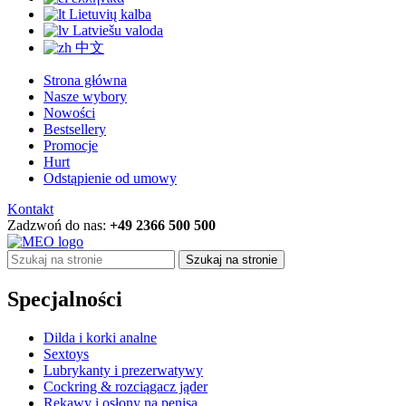
Lietuvių kalba
Latviešu valoda
中文
Strona główna
Nasze wybory
Nowości
Bestsellery
Promocje
Hurt
Odstąpienie od umowy
Kontakt
Zadzwoń do nas:
+49 2366 500 500
Szukaj na stronie
Specjalności
Dilda i korki analne
Sextoys
Lubrykanty i prezerwatywy
Cockring & rozciągacz jąder
Rękawy i osłony na penisa