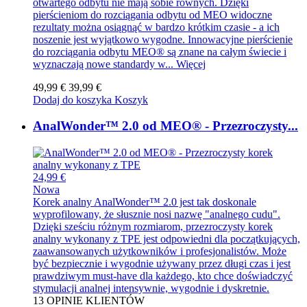
otwartego odbytu nie mają sobie równych. Dzięki
pierścieniom do rozciągania odbytu od MEO widoczne
rezultaty można osiągnąć w bardzo krótkim czasie - a ich
noszenie jest wyjątkowo wygodne. Innowacyjne pierścienie
do rozciągania odbytu MEO® są znane na całym świecie i
wyznaczają nowe standardy w...
Więcej
49,99 €
39,99 €
Dodaj do koszyka
Koszyk
AnalWonder™ 2.0 od MEO® - Przezroczysty...
24,99 €
Nowa
Korek analny AnalWonder™ 2.0 jest tak doskonale
wyprofilowany, że słusznie nosi nazwę "analnego cudu".
Dzięki sześciu różnym rozmiarom, przezroczysty korek
analny wykonany z TPE jest odpowiedni dla początkujących,
zaawansowanych użytkowników i profesjonalistów. Może
być bezpiecznie i wygodnie używany przez długi czas i jest
prawdziwym must-have dla każdego, kto chce doświadczyć
stymulacji analnej intensywnie, wygodnie i dyskretnie.
13
OPINIE KLIENTÓW