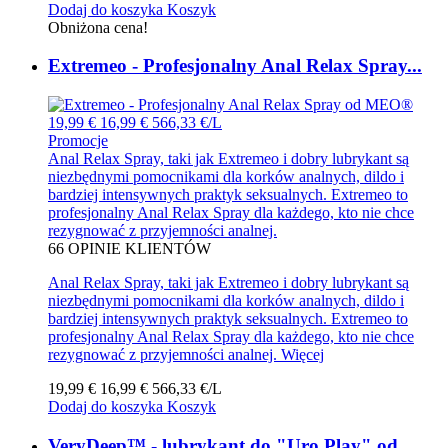
Dodaj do koszyka
Koszyk
Obniżona cena!
Extremeo - Profesjonalny Anal Relax Spray...
19,99 €
16,99 €
566,33 €/L
Promocje
Anal Relax Spray, taki jak Extremeo i dobry lubrykant są
niezbędnymi pomocnikami dla korków analnych, dildo i
bardziej intensywnych praktyk seksualnych. Extremeo to
profesjonalny Anal Relax Spray dla każdego, kto nie chce
rezygnować z przyjemności analnej.
66
OPINIE KLIENTÓW
Anal Relax Spray, taki jak Extremeo i dobry lubrykant są
niezbędnymi pomocnikami dla korków analnych, dildo i
bardziej intensywnych praktyk seksualnych. Extremeo to
profesjonalny Anal Relax Spray dla każdego, kto nie chce
rezygnować z przyjemności analnej.
Więcej
19,99 €
16,99 €
566,33 €/L
Dodaj do koszyka
Koszyk
VeryDeep™ - lubrykant do "Uro Play" od