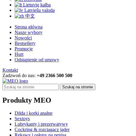
Lietuvių kalba
Latviešu valoda
中文
Strona główna
Nasze wybory
Nowości
Bestsellery
Promocje
Hurt
Odstąpienie od umowy
Kontakt
Zadzwoń do nas:
+49 2366 500 500
Szukaj na stronie
Produkty MEO
Dilda i korki analne
Sextoys
Lubrykanty i prezerwatywy
Cockring & rozciągacz jąder
Rękawy i osłony na penisa