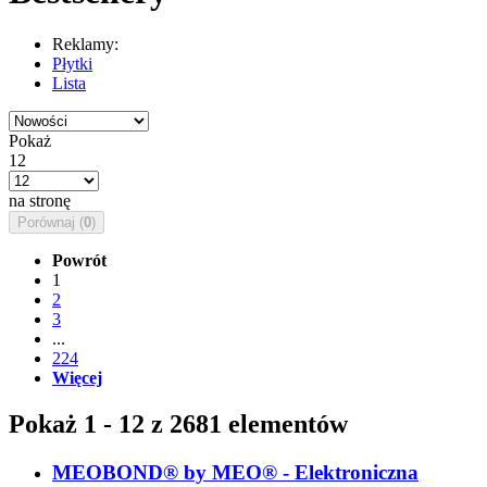
Reklamy:
Płytki
Lista
Pokaż
12
na stronę
Porównaj (
0
)
Powrót
1
2
3
...
224
Więcej
Pokaż 1 - 12 z 2681 elementów
MEOBOND® by MEO® - Elektroniczna