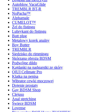
Autoblow VacuGlide
TREMBLR BT-R
NoPacha™
Alphamale
CUMELOT™
Żel do fistingu
Lubrykant do fistingu
Butt plug
Metalowy korek analny
Boy Butter
TREMBLR
Siedzisko do rimmingu
Skórzana obroża BDSM
Podwójne dildo
Kajdanki na nadgarstki ze skóry
QIUI Cellmate Pro
Klatka na penisa
Wibrator cewki moczowej
Dojenie prostaty
Gay BDSM Shop
Clejuso
Anal stretching
Świece BDSM
Lovense