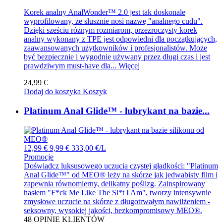
Korek analny AnalWonder™ 2.0 jest tak doskonale
wyprofilowany, że słusznie nosi nazwę "analnego cudu".
Dzięki sześciu różnym rozmiarom, przezroczysty korek
analny wykonany z TPE jest odpowiedni dla początkujących,
zaawansowanych użytkowników i profesjonalistów. Może
być bezpiecznie i wygodnie używany przez długi czas i jest
prawdziwym must-have dla...
Więcej
24,99 €
Dodaj do koszyka
Koszyk
Platinum Anal Glide™ - lubrykant na bazie...
12,99 €
9,99 €
333,00 €/L
Promocje
Doświadcz luksusowego uczucia czystej gładkości: "Platinum
Anal Glide™" od MEO® leży na skórze jak jedwabisty film i
zapewnia równomierny, delikatny poślizg. Zainspirowany
hasłem "F*ck Me Like The Sl*t I Am", tworzy intensywnie
zmysłowe uczucie na skórze z długotrwałym nawilżeniem -
seksowny, wysokiej jakości, bezkompromisowy MEO®.
48
OPINIE KLIENTÓW