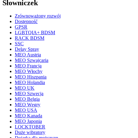
Słowniczek
Zrównoważony rozwój
Dostępność
GPSR
LGBTQIA+ BDSM
RACK BDSM
SSC
Delay Spray
MEO Austria
MEO Szwajcaria
MEO Francja
MEO Włochy
MEO Hiszpania
MEO Holandia
MEO UK
MEO Szwecja
MEO Belgia
MEO Węgry
MEO USA
MEO Kanada
MEO Japonia
LOCKTOBER
Duże wibratory
Dojarka dla mężczyzn