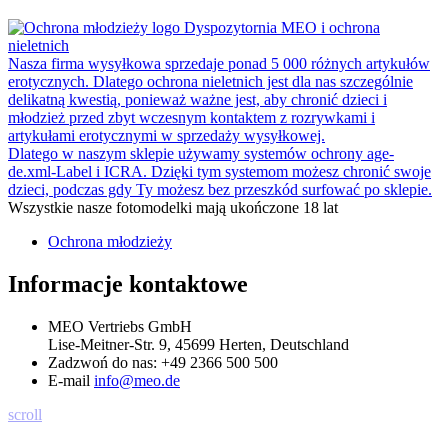
Dyspozytornia MEO i ochrona
nieletnich
Nasza firma wysyłkowa sprzedaje ponad 5 000 różnych artykułów
erotycznych. Dlatego ochrona nieletnich jest dla nas szczególnie
delikatną kwestią, ponieważ ważne jest, aby chronić dzieci i
młodzież przed zbyt wczesnym kontaktem z rozrywkami i
artykułami erotycznymi w sprzedaży wysyłkowej.
Dlatego w naszym sklepie używamy systemów ochrony age-
de.xml-Label i ICRA. Dzięki tym systemom możesz chronić swoje
dzieci, podczas gdy Ty możesz bez przeszkód surfować po sklepie.
Wszystkie nasze fotomodelki mają ukończone 18 lat
Ochrona młodzieży
Informacje kontaktowe
MEO Vertriebs GmbH
Lise-Meitner-Str. 9, 45699 Herten, Deutschland
Zadzwoń do nas:
+49 2366 500 500
E-mail
info@meo.de
scroll