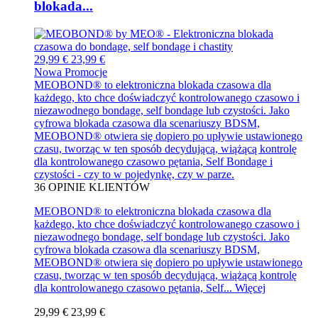
blokada...
29,99 €
23,99 €
Nowa
Promocje
MEOBOND® to elektroniczna blokada czasowa dla
każdego, kto chce doświadczyć kontrolowanego czasowo i
niezawodnego bondage, self bondage lub czystości. Jako
cyfrowa blokada czasowa dla scenariuszy BDSM,
MEOBOND® otwiera się dopiero po upływie ustawionego
czasu, tworząc w ten sposób decydującą, wiążącą kontrolę
dla kontrolowanego czasowo pętania, Self Bondage i
czystości - czy to w pojedynkę, czy w parze.
36
OPINIE KLIENTÓW
MEOBOND® to elektroniczna blokada czasowa dla
każdego, kto chce doświadczyć kontrolowanego czasowo i
niezawodnego bondage, self bondage lub czystości. Jako
cyfrowa blokada czasowa dla scenariuszy BDSM,
MEOBOND® otwiera się dopiero po upływie ustawionego
czasu, tworząc w ten sposób decydującą, wiążącą kontrolę
dla kontrolowanego czasowo pętania, Self...
Więcej
29,99 €
23,99 €