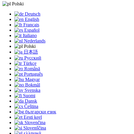
Polski
Deutsch
English
Français
Español
Italiano
Nederlands
Polski
日本語
Русский
Türkçe
Română
Português
Magyar
Bokmål
Svenska
Suomi
Dansk
Čeština
български език
Eesti keel
Slovenčina
Slovenščina
ελληνικά