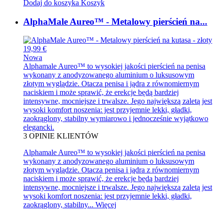
Dodaj do koszyka
Koszyk
AlphaMale Aureo™ - Metalowy pierścień na...
19,99 €
Nowa
Alphamale Aureo™ to wysokiej jakości pierścień na penisa
wykonany z anodyzowanego aluminium o luksusowym
złotym wyglądzie. Otacza penisa i jądra z równomiernym
naciskiem i może sprawić, że erekcje będą bardziej
intensywne, mocniejsze i trwalsze. Jego największą zaletą jest
wysoki komfort noszenia: jest przyjemnie lekki, gładki,
zaokrąglony, stabilny wymiarowo i jednocześnie wyjątkowo
elegancki.
3
OPINIE KLIENTÓW
Alphamale Aureo™ to wysokiej jakości pierścień na penisa
wykonany z anodyzowanego aluminium o luksusowym
złotym wyglądzie. Otacza penisa i jądra z równomiernym
naciskiem i może sprawić, że erekcje będą bardziej
intensywne, mocniejsze i trwalsze. Jego największą zaletą jest
wysoki komfort noszenia: jest przyjemnie lekki, gładki,
zaokrąglony, stabilny...
Więcej