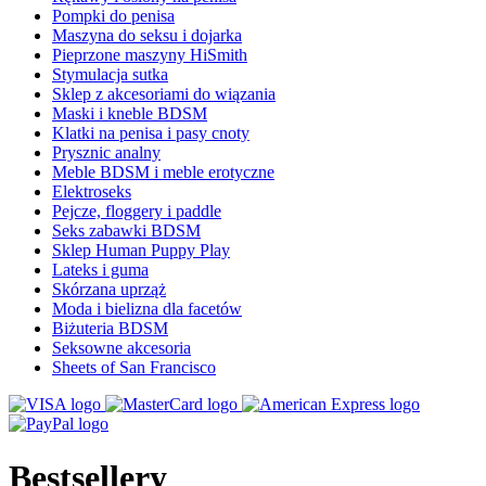
Pompki do penisa
Maszyna do seksu i dojarka
Pieprzone maszyny HiSmith
Stymulacja sutka
Sklep z akcesoriami do wiązania
Maski i kneble BDSM
Klatki na penisa i pasy cnoty
Prysznic analny
Meble BDSM i meble erotyczne
Elektroseks
Pejcze, floggery i paddle
Seks zabawki BDSM
Sklep Human Puppy Play
Lateks i guma
Skórzana uprząż
Moda i bielizna dla facetów
Biżuteria BDSM
Seksowne akcesoria
Sheets of San Francisco
Bestsellery