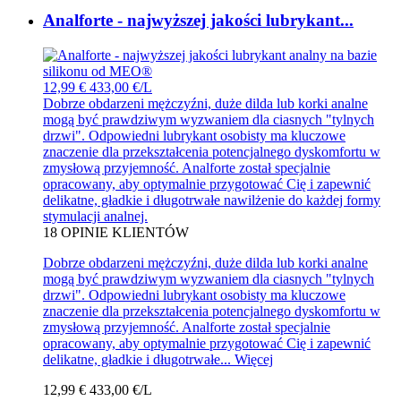
Analforte - najwyższej jakości lubrykant...
12,99 €
433,00 €/L
Dobrze obdarzeni mężczyźni, duże dilda lub korki analne
mogą być prawdziwym wyzwaniem dla ciasnych "tylnych
drzwi". Odpowiedni lubrykant osobisty ma kluczowe
znaczenie dla przekształcenia potencjalnego dyskomfortu w
zmysłową przyjemność. Analforte został specjalnie
opracowany, aby optymalnie przygotować Cię i zapewnić
delikatne, gładkie i długotrwałe nawilżenie do każdej formy
stymulacji analnej.
18
OPINIE KLIENTÓW
Dobrze obdarzeni mężczyźni, duże dilda lub korki analne
mogą być prawdziwym wyzwaniem dla ciasnych "tylnych
drzwi". Odpowiedni lubrykant osobisty ma kluczowe
znaczenie dla przekształcenia potencjalnego dyskomfortu w
zmysłową przyjemność. Analforte został specjalnie
opracowany, aby optymalnie przygotować Cię i zapewnić
delikatne, gładkie i długotrwałe...
Więcej
12,99 €
433,00 €/L