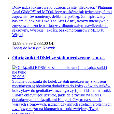
Doświadcz luksusowego uczucia czystej gładkości: "Platinum
Anal Glide™" od MEO® leży na skórze jak jedwabisty film i
zapewnia równomierny, delikatny poślizg. Zainspirowany
hasłem "F*ck Me Like The Sl*t I Am", tworzy intensywnie
zmysłowe uczucie na skórze z długotrwałym nawilżeniem -
seksowny, wysokiej jakości, bezkompromisowy MEO®.
Więcej
12,99 €
9,99 €
333,00 €/L
Dodaj do koszyka
Koszyk
Obciążniki BDSM ze stali nierdzewnej - na...
29,99 €
Solidne obciążniki do kulek ze stali nierdzewnej z klipsem
mocującym są idealnym dodatkiem do kolczyków do sutków,
kolczyków do genitaliów, rozciągaczy jąder i klamer na sutki.
Lubisz ekscytujące uczucie, jakie dają zaciski na sutki z
dodatkowymi obciążnikami Hanger? Czy to na sutkach,
wargach sromowych, jądrach czy innych strefach erogennych
- większy ciężar na klamrach na sutki zwiększy Twoją
przyjemność!