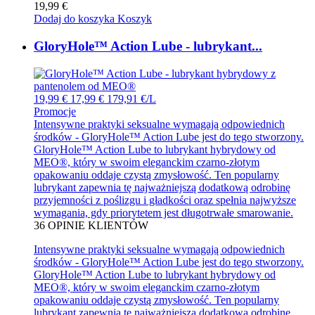
19,99 €
Dodaj do koszyka
Koszyk
GloryHole™ Action Lube - lubrykant...
19,99 €
17,99 €
179,91 €/L
Promocje
Intensywne praktyki seksualne wymagają odpowiednich
środków - GloryHole™ Action Lube jest do tego stworzony.
GloryHole™ Action Lube to lubrykant hybrydowy od
MEO®, który w swoim eleganckim czarno-złotym
opakowaniu oddaje czystą zmysłowość. Ten popularny
lubrykant zapewnia tę najważniejszą dodatkową odrobinę
przyjemności z poślizgu i gładkości oraz spełnia najwyższe
wymagania, gdy priorytetem jest długotrwałe smarowanie.
36
OPINIE KLIENTÓW
Intensywne praktyki seksualne wymagają odpowiednich
środków - GloryHole™ Action Lube jest do tego stworzony.
GloryHole™ Action Lube to lubrykant hybrydowy od
MEO®, który w swoim eleganckim czarno-złotym
opakowaniu oddaje czystą zmysłowość. Ten popularny
lubrykant zapewnia tę najważniejszą dodatkową odrobinę