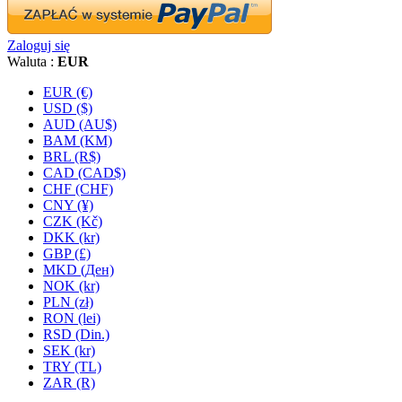
Zaloguj się
Waluta :
EUR
EUR (€)
USD ($)
AUD (AU$)
BAM (KM)
BRL (R$)
CAD (CAD$)
CHF (CHF)
CNY (¥)
CZK (Kč)
DKK (kr)
GBP (£)
MKD (Ден)
NOK (kr)
PLN (zł)
RON (lei)
RSD (Din.)
SEK (kr)
TRY (TL)
ZAR (R)