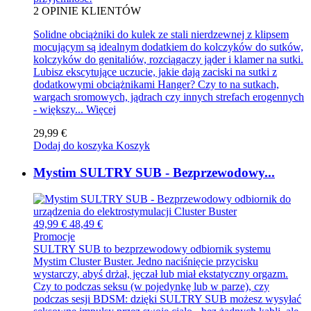
2
OPINIE KLIENTÓW
Solidne obciążniki do kulek ze stali nierdzewnej z klipsem
mocującym są idealnym dodatkiem do kolczyków do sutków,
kolczyków do genitaliów, rozciągaczy jąder i klamer na sutki.
Lubisz ekscytujące uczucie, jakie dają zaciski na sutki z
dodatkowymi obciążnikami Hanger? Czy to na sutkach,
wargach sromowych, jądrach czy innych strefach erogennych
- większy...
Więcej
29,99 €
Dodaj do koszyka
Koszyk
Mystim SULTRY SUB - Bezprzewodowy...
49,99 €
48,49 €
Promocje
SULTRY SUB to bezprzewodowy odbiornik systemu
Mystim Cluster Buster. Jedno naciśnięcie przycisku
wystarczy, abyś drżał, jęczał lub miał ekstatyczny orgazm.
Czy to podczas seksu (w pojedynkę lub w parze), czy
podczas sesji BDSM: dzięki SULTRY SUB możesz wysyłać