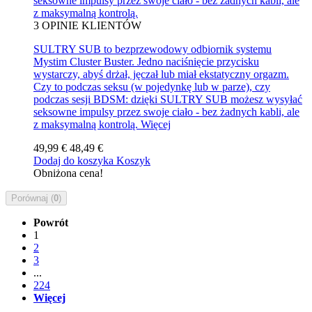
seksowne impulsy przez swoje ciało - bez żadnych kabli, ale
z maksymalną kontrolą.
3
OPINIE KLIENTÓW
SULTRY SUB to bezprzewodowy odbiornik systemu
Mystim Cluster Buster. Jedno naciśnięcie przycisku
wystarczy, abyś drżał, jęczał lub miał ekstatyczny orgazm.
Czy to podczas seksu (w pojedynkę lub w parze), czy
podczas sesji BDSM: dzięki SULTRY SUB możesz wysyłać
seksowne impulsy przez swoje ciało - bez żadnych kabli, ale
z maksymalną kontrolą.
Więcej
49,99 €
48,49 €
Dodaj do koszyka
Koszyk
Obniżona cena!
Porównaj (
0
)
Powrót
1
2
3
...
224
Więcej