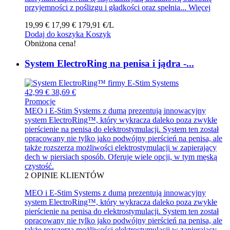
przyjemności z poślizgu i gładkości oraz spełnia...
Więcej
19,99 €
17,99 €
179,91 €/L
Dodaj do koszyka
Koszyk
Obniżona cena!
System ElectroRing na penisa i jądra -...
42,99 €
38,69 €
Promocje
MEO i E-Stim Systems z dumą prezentują innowacyjny
system ElectroRing™, który wykracza daleko poza zwykłe
pierścienie na penisa do elektrostymulacji. System ten został
opracowany nie tylko jako podwójny pierścień na penisa, ale
także rozszerza możliwości elektrostymulacji w zapierający
dech w piersiach sposób. Oferuje wiele opcji, w tym męską
czystość.
2
OPINIE KLIENTÓW
MEO i E-Stim Systems z dumą prezentują innowacyjny
system ElectroRing™, który wykracza daleko poza zwykłe
pierścienie na penisa do elektrostymulacji. System ten został
opracowany nie tylko jako podwójny pierścień na penisa, ale
także rozszerza możliwości elektrostymulacji w zapierający