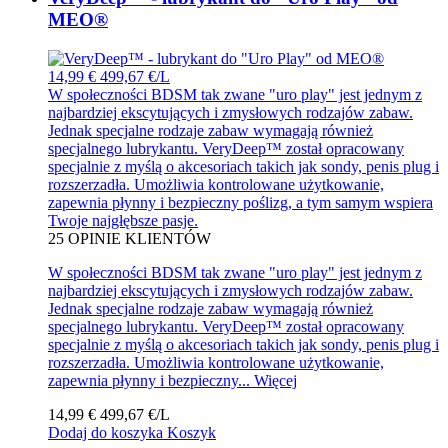
MEO®
14,99 €
499,67 €/L
W społeczności BDSM tak zwane "uro play" jest jednym z
najbardziej ekscytujących i zmysłowych rodzajów zabaw.
Jednak specjalne rodzaje zabaw wymagają również
specjalnego lubrykantu. VeryDeep™ został opracowany
specjalnie z myślą o akcesoriach takich jak sondy, penis plug i
rozszerzadła. Umożliwia kontrolowane użytkowanie,
zapewnia płynny i bezpieczny poślizg, a tym samym wspiera
Twoje najgłębsze pasje.
25
OPINIE KLIENTÓW
W społeczności BDSM tak zwane "uro play" jest jednym z
najbardziej ekscytujących i zmysłowych rodzajów zabaw.
Jednak specjalne rodzaje zabaw wymagają również
specjalnego lubrykantu. VeryDeep™ został opracowany
specjalnie z myślą o akcesoriach takich jak sondy, penis plug i
rozszerzadła. Umożliwia kontrolowane użytkowanie,
zapewnia płynny i bezpieczny...
Więcej
14,99 €
499,67 €/L
Dodaj do koszyka
Koszyk