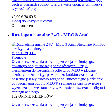
dech w piersiach sposób. Oferuje wiele opcji, w tym męską
czystość.
Więcej
42,99 €
38,69 €
Dodaj do koszyka
Koszyk
Obniżona cena!
Rozciąganie analne 24/7 - MEO® Anal...
49,99 €
39,99 €
Promocje
Uczucie rozszerzania odbytu i percepcja odsłoniętego,
otwartego odbytu nie mają sobie równych. Dzięki
pierścieniom do rozciągania odbytu od MEO widoczne
rezultaty można osiągnąć w bardzo krótkim czasie - a ich
noszenie jest wyjątkowo wygodne. Innowacyjne pierścienie
do rozciągania odbytu MEO® są znane na całym świecie i
wyznaczają nowe standardy w zakresie rozszerzania odbytu i
treningu analnego.
132
OPINIE KLIENTÓW
Uczucie rozszerzania odbytu i percepcja odsłoniętego,