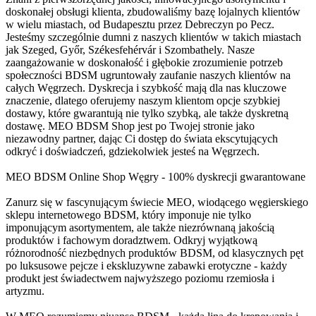
doskonałej obsługi klienta, zbudowaliśmy bazę lojalnych klientów
w wielu miastach, od Budapesztu przez Debreczyn po Pecz.
Jesteśmy szczególnie dumni z naszych klientów w takich miastach
jak Szeged, Győr, Székesfehérvár i Szombathely. Nasze
zaangażowanie w doskonałość i głębokie zrozumienie potrzeb
społeczności BDSM ugruntowały zaufanie naszych klientów na
całych Węgrzech. Dyskrecja i szybkość mają dla nas kluczowe
znaczenie, dlatego oferujemy naszym klientom opcje szybkiej
dostawy, które gwarantują nie tylko szybką, ale także dyskretną
dostawę. MEO BDSM Shop jest po Twojej stronie jako
niezawodny partner, dając Ci dostęp do świata ekscytujących
odkryć i doświadczeń, gdziekolwiek jesteś na Węgrzech.
MEO BDSM Online Shop Węgry - 100% dyskrecji gwarantowane
Zanurz się w fascynującym świecie MEO, wiodącego węgierskiego
sklepu internetowego BDSM, który imponuje nie tylko
imponującym asortymentem, ale także niezrównaną jakością
produktów i fachowym doradztwem. Odkryj wyjątkową
różnorodność niezbędnych produktów BDSM, od klasycznych pęt
po luksusowe pejcze i ekskluzywne zabawki erotyczne - każdy
produkt jest świadectwem najwyższego poziomu rzemiosła i
artyzmu.