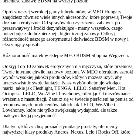
przenieść zabawę BDSM na wyższy poziom.
Oprócz naszej szerokiej gamy lubrykantów, w MEO Hungary
znajdziesz również wiele innych akcesoriów, które poprawią Twoje
doznania erotyczne. Od sprayów do czyszczenia zabawek po
prezerwatywy i środki dezynfekujące - mamy wszystko, czego
potrzebujesz do bezpiecznej i higienicznej zabawy. Odkryj
różnorodność naszego asortymentu i doświadcz BDSM w nowy i
ekscytujący sposób.
Różnorodność marek w sklepie MEO BDSM Shop na Węgrzech:
Odkryj Top 10 zabawek erotycznych dla mężczyzn, które przeniosą
Twoje intymne chwile na nowy poziom. W MEO oferujemy szeroki
wybór wysokiej jakości produktów, których możesz użyć, aby
urzeczywistnić swoje fantazje. Nasz wybór obejmuje wiodące
marki, takie jak Fleshlight, TENGA, LELO, Satisfyer Men, Hot
Octopuss, LELO, We-Vibe i Lovehoney, oferując Ci niezrównane
wrażenia z masturbacji. Zanurz się w świecie pierścieni na penisa od
renomowanych producentów, takich jak LELO, We-Vibe i
Lovehoney, które nie tylko zwiększają wydajność, ale także
maksymalizują przyjemność.
Dla tych, którzy chcą poznać stymulację prostaty, oferujemy
najwyższej klasy produkty Aneros, Nexus, Lelo i Rocks Off, które