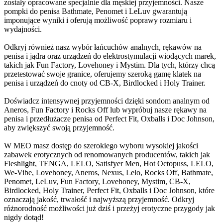
zostały opracowane specjalnie dla męskiej przyjemności. Nasze
pompki do penisa Bathmate, Penomet i LeLuv gwarantują
imponujące wyniki i oferują możliwość poprawy rozmiaru i
wydajności.
Odkryj również nasz wybór łańcuchów analnych, rękawów na
penisa i jądra oraz urządzeń do elektrostymulacji wiodących marek,
takich jak Fun Factory, Lovehoney i Mystim. Dla tych, którzy chcą
przetestować swoje granice, oferujemy szeroką gamę klatek na
penisa i urządzeń do cnoty od CB-X, Birdlocked i Holy Trainer.
Doświadcz intensywnej przyjemności dzięki sondom analnym od
Aneros, Fun Factory i Rocks Off lub wypróbuj nasze rękawy na
penisa i przedłużacze penisa od Perfect Fit, Oxballs i Doc Johnson,
aby zwiększyć swoją przyjemność.
W MEO masz dostęp do szerokiego wyboru wysokiej jakości
zabawek erotycznych od renomowanych producentów, takich jak
Fleshlight, TENGA, LELO, Satisfyer Men, Hot Octopuss, LELO,
We-Vibe, Lovehoney, Aneros, Nexus, Lelo, Rocks Off, Bathmate,
Penomet, LeLuv, Fun Factory, Lovehoney, Mystim, CB-X,
Birdlocked, Holy Trainer, Perfect Fit, Oxballs i Doc Johnson, które
oznaczają jakość, trwałość i najwyższą przyjemność. Odkryj
różnorodność możliwości już dziś i przeżyj erotyczne przygody jak
nigdy dotąd!