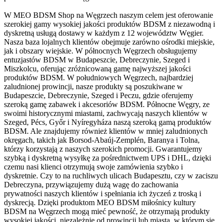
W MEO BDSM Shop na Węgrzech naszym celem jest oferowanie
szerokiej gamy wysokiej jakości produktów BDSM z niezawodną i
dyskretną usługą dostawy w każdym z 12 województw Węgier.
Nasza baza lojalnych klientów obejmuje zarówno ośrodki miejskie,
jak i obszary wiejskie. W północnych Węgrzech obsługujemy
entuzjastów BDSM w Budapeszcie, Debreczynie, Szeged i
Miszkolcu, oferując zróżnicowaną gamę najwyższej jakości
produktów BDSM. W południowych Węgrzech, najbardziej
zaludnionej prowincji, nasze produkty są poszukiwane w
Budapeszcie, Debreczynie, Szeged i Peczu, gdzie oferujemy
szeroką gamę zabawek i akcesoriów BDSM. Północne Węgry, ze
swoimi historycznymi miastami, zachwycają naszych klientów w
Szeged, Pécs, Győr i Nyíregyháza naszą szeroką gamą produktów
BDSM. Ale znajdujemy również klientów w mniej zaludnionych
okręgach, takich jak Borsod-Abaúj-Zemplén, Baranya i Tolna,
którzy korzystają z naszych szerokich promocji. Gwarantujemy
szybką i dyskretną wysyłkę za pośrednictwem UPS i DHL, dzięki
czemu nasi klienci otrzymują swoje zamówienia szybko i
dyskretnie. Czy to na ruchliwych ulicach Budapesztu, czy w zaciszu
Debreczyna, przywiązujemy dużą wagę do zachowania
prywatności naszych klientów i spełniania ich życzeń z troską i
dyskrecją. Dzięki produktom MEO BDSM miłośnicy kultury
BDSM na Węgrzech mogą mieć pewność, że otrzymają produkty
wysokiej jakości, niezależnie od prowincji lub miasta, w którym się