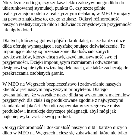
Niezależnie od tego, czy szukasz lekko zakrzywionego dildo do
ukierunkowanej stymulacji punktu G, czy szczególnie
realistycznego modelu z realistycznymi detalami, w MEO Hungary
na pewno znajdziesz to, czego szukasz. Odkryj różnorodność
naszych realistycznych dildo i doświadcz zmysłowych przyjemności
jak nigdy dotąd.
Dla tych, którzy są gotowi pójść o krok dalej, nasze bardzo duże
dilda oferują wymagające i satysfakcjonujące doświadczenie. Te
imponujące okazy są przeznaczone dla doświadczonych
użytkowników, którzy chcą zwiększyć intensywność swojej
przyjemności. Dzięki imponującym rozmiarom i odważnemu
designowi są nie tylko wizualną deklaracją, ale także zachęcają do
przekraczania osobistych granic.
W MEO na Węgrzech bezpieczeństwo i zadowolenie naszych
klientów jest naszym najwyższym priorytetem. Dlatego
gwarantujemy, że wszystkie nasze dilda są wykonane z materiałów
przyjaznych dla ciała i są produkowane zgodnie z najwyższymi
standardami jakości. Ponadto zapewniamy szczegółowe opisy
produktów i instrukcje dotyczące pielęgnacji, abyś mógł jak
najlepiej wykorzystać swój produkt.
Odkryj różnorodność i doskonałość naszych dild i bardzo dużych
dildo w MEO na Węgrzech i ciesz się zabawkami, które nie tylko