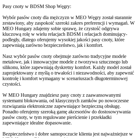
Pasy cnoty w BDSM Shop Węgry:
Wybór pasów cnoty dla mężczyzn w MEO Węgry został starannie
zestawiony, aby zaspokoić szeroki zakres preferencji i wymagań. W
MEO Hungary zdajemy sobie sprawę, że czystość odgrywa
kluczową rolę w wielu relacjach BDSM i relacjach dominujący-
podległy, dlatego oferujemy wysokiej jakości pasy cnoty, które
zapewniają zarówno bezpieczeństwo, jak i komfort.
Nasz wybór pasów cnoty obejmuje zarówno tradycyjne modele
metalowe, jak i innowacyjne modele z tworzywa sztucznego lub
silikonu, które zapewniają dyskretny komfort. Każdy model został
zaprojektowany z myślą o trwałości i niezawodności, aby zapewnić
kontrolę i komfort wymagany w scenariuszach długoterminowej
czystości.
W MEO Hungary znajdziesz pasy cnoty z zaawansowanymi
systemami blokowania, od klasycznych zamków po nowoczesne
rozwiązania elektroniczne zapewniające bezpieczną obsługę.
Ponadto oferujemy szeroką gamę akcesoriów do dostosowywania
pasów cnoty, w tym regulowane pierścienie i przekładki
zapewniające idealne dopasowanie.
Bezpieczeństwo i dobre samopoczucie klienta jest najważniejsze w