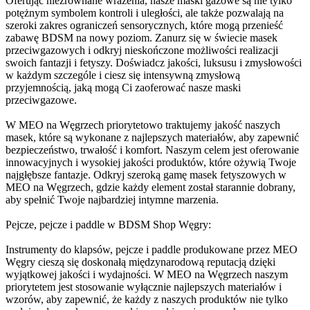
Oferując niezrównane wrażenia, nasze maski gazowe są nie tylko
potężnym symbolem kontroli i uległości, ale także pozwalają na
szeroki zakres ograniczeń sensorycznych, które mogą przenieść
zabawę BDSM na nowy poziom. Zanurz się w świecie masek
przeciwgazowych i odkryj nieskończone możliwości realizacji
swoich fantazji i fetyszy. Doświadcz jakości, luksusu i zmysłowości
w każdym szczególe i ciesz się intensywną zmysłową
przyjemnością, jaką mogą Ci zaoferować nasze maski
przeciwgazowe.
W MEO na Węgrzech priorytetowo traktujemy jakość naszych
masek, które są wykonane z najlepszych materiałów, aby zapewnić
bezpieczeństwo, trwałość i komfort. Naszym celem jest oferowanie
innowacyjnych i wysokiej jakości produktów, które ożywią Twoje
najgłębsze fantazje. Odkryj szeroką gamę masek fetyszowych w
MEO na Węgrzech, gdzie każdy element został starannie dobrany,
aby spełnić Twoje najbardziej intymne marzenia.
Pejcze, pejcze i paddle w BDSM Shop Węgry:
Instrumenty do klapsów, pejcze i paddle produkowane przez MEO
Węgry cieszą się doskonałą międzynarodową reputacją dzięki
wyjątkowej jakości i wydajności. W MEO na Węgrzech naszym
priorytetem jest stosowanie wyłącznie najlepszych materiałów i
wzorów, aby zapewnić, że każdy z naszych produktów nie tylko