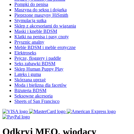
Pompki do penisa
Maszyna do seksu i dojarka
Pieprzone maszyny HiSmith
Stymulacja sutka
Sklep z akcesoriami do wiązania
Maski i kneble BDSM
Klatki na penisa i pasy cnoty
Prysznic analny
Meble BDSM i meble erotyczne
Elektroseks
Pejcze, floggery i paddle
Seks zabawki BDSM
Sklep Human Puppy Play
Lateks i guma
Skórzana uprząż
Moda i bielizna dla facetów
Biżuteria BDSM
Seksowne akcesoria
Sheets of San Francisco
Odkryj MEO, wiodący