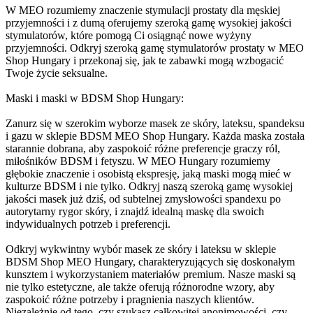
W MEO rozumiemy znaczenie stymulacji prostaty dla męskiej
przyjemności i z dumą oferujemy szeroką gamę wysokiej jakości
stymulatorów, które pomogą Ci osiągnąć nowe wyżyny
przyjemności. Odkryj szeroką gamę stymulatorów prostaty w MEO
Shop Hungary i przekonaj się, jak te zabawki mogą wzbogacić
Twoje życie seksualne.
Maski i maski w BDSM Shop Hungary:
Zanurz się w szerokim wyborze masek ze skóry, lateksu, spandeksu
i gazu w sklepie BDSM MEO Shop Hungary. Każda maska została
starannie dobrana, aby zaspokoić różne preferencje graczy ról,
miłośników BDSM i fetyszu. W MEO Hungary rozumiemy
głębokie znaczenie i osobistą ekspresję, jaką maski mogą mieć w
kulturze BDSM i nie tylko. Odkryj naszą szeroką gamę wysokiej
jakości masek już dziś, od subtelnej zmysłowości spandexu po
autorytarny rygor skóry, i znajdź idealną maskę dla swoich
indywidualnych potrzeb i preferencji.
Odkryj wykwintny wybór masek ze skóry i lateksu w sklepie
BDSM Shop MEO Hungary, charakteryzujących się doskonałym
kunsztem i wykorzystaniem materiałów premium. Nasze maski są
nie tylko estetyczne, ale także oferują różnorodne wzory, aby
zaspokoić różne potrzeby i pragnienia naszych klientów.
Niezależnie od tego, czy szukasz całkowitej anonimowości, czy