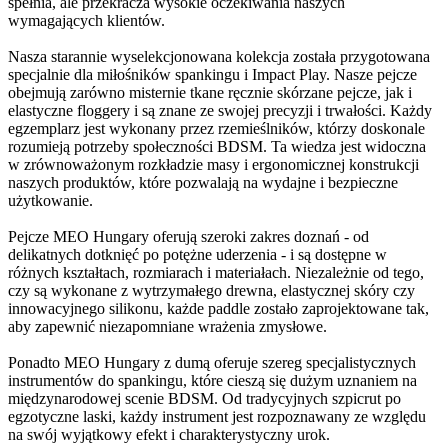
spełnia, ale przekracza wysokie oczekiwania naszych
wymagających klientów.
Nasza starannie wyselekcjonowana kolekcja została przygotowana
specjalnie dla miłośników spankingu i Impact Play. Nasze pejcze
obejmują zarówno misternie tkane ręcznie skórzane pejcze, jak i
elastyczne floggery i są znane ze swojej precyzji i trwałości. Każdy
egzemplarz jest wykonany przez rzemieślników, którzy doskonale
rozumieją potrzeby społeczności BDSM. Ta wiedza jest widoczna
w zrównoważonym rozkładzie masy i ergonomicznej konstrukcji
naszych produktów, które pozwalają na wydajne i bezpieczne
użytkowanie.
Pejcze MEO Hungary oferują szeroki zakres doznań - od
delikatnych dotknięć po potężne uderzenia - i są dostępne w
różnych kształtach, rozmiarach i materiałach. Niezależnie od tego,
czy są wykonane z wytrzymałego drewna, elastycznej skóry czy
innowacyjnego silikonu, każde paddle zostało zaprojektowane tak,
aby zapewnić niezapomniane wrażenia zmysłowe.
Ponadto MEO Hungary z dumą oferuje szereg specjalistycznych
instrumentów do spankingu, które cieszą się dużym uznaniem na
międzynarodowej scenie BDSM. Od tradycyjnych szpicrut po
egzotyczne laski, każdy instrument jest rozpoznawany ze względu
na swój wyjątkowy efekt i charakterystyczny urok.