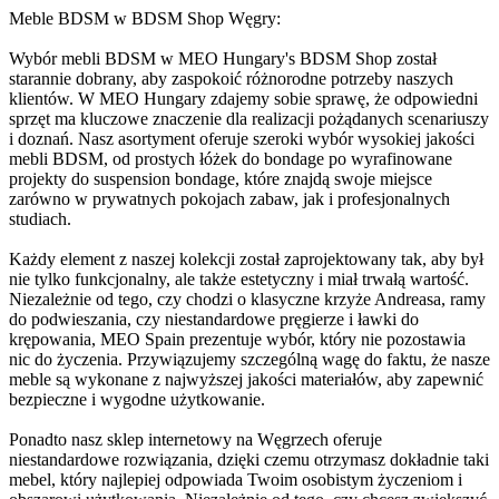
Meble BDSM w BDSM Shop Węgry:
Wybór mebli BDSM w MEO Hungary's BDSM Shop został
starannie dobrany, aby zaspokoić różnorodne potrzeby naszych
klientów. W MEO Hungary zdajemy sobie sprawę, że odpowiedni
sprzęt ma kluczowe znaczenie dla realizacji pożądanych scenariuszy
i doznań. Nasz asortyment oferuje szeroki wybór wysokiej jakości
mebli BDSM, od prostych łóżek do bondage po wyrafinowane
projekty do suspension bondage, które znajdą swoje miejsce
zarówno w prywatnych pokojach zabaw, jak i profesjonalnych
studiach.
Każdy element z naszej kolekcji został zaprojektowany tak, aby był
nie tylko funkcjonalny, ale także estetyczny i miał trwałą wartość.
Niezależnie od tego, czy chodzi o klasyczne krzyże Andreasa, ramy
do podwieszania, czy niestandardowe pręgierze i ławki do
krępowania, MEO Spain prezentuje wybór, który nie pozostawia
nic do życzenia. Przywiązujemy szczególną wagę do faktu, że nasze
meble są wykonane z najwyższej jakości materiałów, aby zapewnić
bezpieczne i wygodne użytkowanie.
Ponadto nasz sklep internetowy na Węgrzech oferuje
niestandardowe rozwiązania, dzięki czemu otrzymasz dokładnie taki
mebel, który najlepiej odpowiada Twoim osobistym życzeniom i