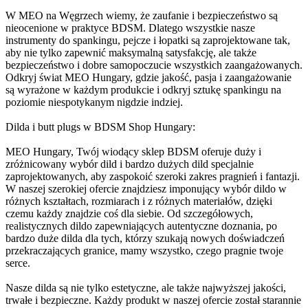
W MEO na Węgrzech wiemy, że zaufanie i bezpieczeństwo są
nieocenione w praktyce BDSM. Dlatego wszystkie nasze
instrumenty do spankingu, pejcze i łopatki są zaprojektowane tak,
aby nie tylko zapewnić maksymalną satysfakcję, ale także
bezpieczeństwo i dobre samopoczucie wszystkich zaangażowanych.
Odkryj świat MEO Hungary, gdzie jakość, pasja i zaangażowanie
są wyrażone w każdym produkcie i odkryj sztukę spankingu na
poziomie niespotykanym nigdzie indziej.
Dilda i butt plugs w BDSM Shop Hungary:
MEO Hungary, Twój wiodący sklep BDSM oferuje duży i
zróżnicowany wybór dild i bardzo dużych dild specjalnie
zaprojektowanych, aby zaspokoić szeroki zakres pragnień i fantazji.
W naszej szerokiej ofercie znajdziesz imponujący wybór dildo w
różnych kształtach, rozmiarach i z różnych materiałów, dzięki
czemu każdy znajdzie coś dla siebie. Od szczegółowych,
realistycznych dildo zapewniających autentyczne doznania, po
bardzo duże dilda dla tych, którzy szukają nowych doświadczeń
przekraczających granice, mamy wszystko, czego pragnie twoje
serce.
Nasze dilda są nie tylko estetyczne, ale także najwyższej jakości,
trwałe i bezpieczne. Każdy produkt w naszej ofercie został starannie