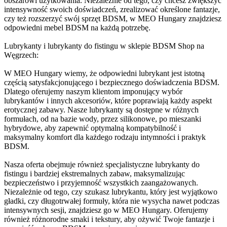
obszarowi użytkowania. Niezależnie od tego, czy chcesz zwiększyć
intensywność swoich doświadczeń, zrealizować określone fantazje,
czy też rozszerzyć swój sprzęt BDSM, w MEO Hungary znajdziesz
odpowiedni mebel BDSM na każdą potrzebę.
Lubrykanty i lubrykanty do fistingu w sklepie BDSM Shop na
Węgrzech:
W MEO Hungary wiemy, że odpowiedni lubrykant jest istotną
częścią satysfakcjonującego i bezpiecznego doświadczenia BDSM.
Dlatego oferujemy naszym klientom imponujący wybór
lubrykantów i innych akcesoriów, które poprawiają każdy aspekt
erotycznej zabawy. Nasze lubrykanty są dostępne w różnych
formułach, od na bazie wody, przez silikonowe, po mieszanki
hybrydowe, aby zapewnić optymalną kompatybilność i
maksymalny komfort dla każdego rodzaju intymności i praktyk
BDSM.
Nasza oferta obejmuje również specjalistyczne lubrykanty do
fistingu i bardziej ekstremalnych zabaw, maksymalizując
bezpieczeństwo i przyjemność wszystkich zaangażowanych.
Niezależnie od tego, czy szukasz lubrykantu, który jest wyjątkowo
gładki, czy długotrwałej formuły, która nie wysycha nawet podczas
intensywnych sesji, znajdziesz go w MEO Hungary. Oferujemy
również różnorodne smaki i tekstury, aby ożywić Twoje fantazje i