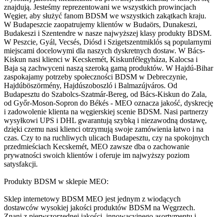
znajdują. Jesteśmy reprezentowani we wszystkich prowincjach
Węgier, aby służyć fanom BDSM we wszystkich zakątkach kraju.
W Budapeszcie zaopatrujemy klientów w Budaörs, Dunakeszi,
Budakeszi i Szentendre w nasze najwyższej klasy produkty BDSM.
W Peszcie, Gyál, Vecsés, Diósd i Szigetszentmiklós są popularnymi
miejscami docelowymi dla naszych dyskretnych dostaw. W Bács-
Kiskun nasi klienci w Kecskemét, Kiskunfélegyháza, Kalocsa i
Baja są zachwyceni naszą szeroką gamą produktów. W Hajdú-Bihar
zaspokajamy potrzeby społeczności BDSM w Debreczynie,
Hajdúböszörmény, Hajdúszoboszló i Balmazújváros. Od
Budapesztu do Szabolcs-Szatmár-Bereg, od Bács-Kiskun do Zala,
od Győr-Moson-Sopron do Békés - MEO oznacza jakość, dyskrecję
i zadowolenie klienta na węgierskiej scenie BDSM. Nasi partnerzy
wysyłkowi UPS i DHL gwarantują szybką i niezawodną dostawę,
dzięki czemu nasi klienci otrzymują swoje zamówienia łatwo i na
czas. Czy to na ruchliwych ulicach Budapesztu, czy na spokojnych
przedmieściach Kecskemét, MEO zawsze dba o zachowanie
prywatności swoich klientów i oferuje im najwyższy poziom
satysfakcji.
Produkty BDSM w sklepie MEO:
Sklep internetowy BDSM MEO jest jednym z wiodących
dostawców wysokiej jakości produktów BDSM na Węgrzech.
Znani z pierwszorzędnej jakości, innowacyjnego asortymentu i