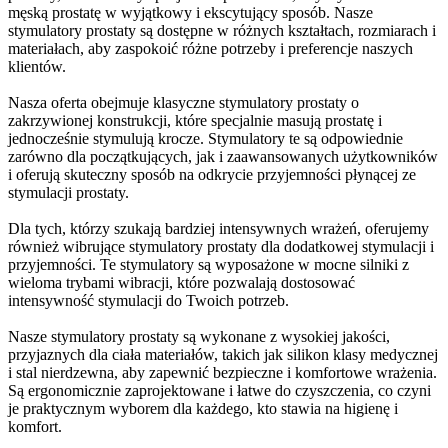
męską prostatę w wyjątkowy i ekscytujący sposób. Nasze
stymulatory prostaty są dostępne w różnych kształtach, rozmiarach i
materiałach, aby zaspokoić różne potrzeby i preferencje naszych
klientów.
Nasza oferta obejmuje klasyczne stymulatory prostaty o
zakrzywionej konstrukcji, które specjalnie masują prostatę i
jednocześnie stymulują krocze. Stymulatory te są odpowiednie
zarówno dla początkujących, jak i zaawansowanych użytkowników
i oferują skuteczny sposób na odkrycie przyjemności płynącej ze
stymulacji prostaty.
Dla tych, którzy szukają bardziej intensywnych wrażeń, oferujemy
również wibrujące stymulatory prostaty dla dodatkowej stymulacji i
przyjemności. Te stymulatory są wyposażone w mocne silniki z
wieloma trybami wibracji, które pozwalają dostosować
intensywność stymulacji do Twoich potrzeb.
Nasze stymulatory prostaty są wykonane z wysokiej jakości,
przyjaznych dla ciała materiałów, takich jak silikon klasy medycznej
i stal nierdzewna, aby zapewnić bezpieczne i komfortowe wrażenia.
Są ergonomicznie zaprojektowane i łatwe do czyszczenia, co czyni
je praktycznym wyborem dla każdego, kto stawia na higienę i
komfort.