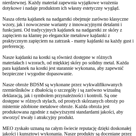
nierdzewnej. Każdy materiał zapewnia wyjątkowe wrażenia
dotykowe i nadaje produktom ich własny estetyczny wygląd.
Nasza oferta kajdanek na nadgarstki obejmuje zarówno klasyczne
wzory, jak i nowoczesne warianty z innowacyjnymi detalami i
funkcjami. Od tradycyjnych kajdanek na nadgarstki ze skóry z
zapięciem na klamrę po eleganckie metalowe kajdanki z
praktycznym zapięciem na zatrzask - mamy kajdanki na każdy gust i
preferencję.
Nasze kajdanki na kostki są również dostępne w różnych
materiałach i wzorach, od miękkiej skóry po solidny metal. Każda
para kajdanek na kostki jest starannie wykonana, aby zapewnić
bezpieczne i wygodne dopasowanie.
Nasze obroże BDSM są wykonane przez wykwalifikowanych
rzemieślników z dbałością o szczegóły i są zarówno wizualną
deklaracją, jak i symbolem przynależności i kontroli. Są one
dostępne w różnych stylach, od prostych skórzanych obroży po
misternie zdobione metalowe obroże. Każda obroża jest
produkowana zgodnie z najwyższymi standardami jakości, aby
stworzyć trwały i atrakcyjny produkt.
MEO zyskało uznaną na całym świecie reputację dzięki doskonałej
jakości i kunsztowi wykonania. Nasze produkty są doceniane przez