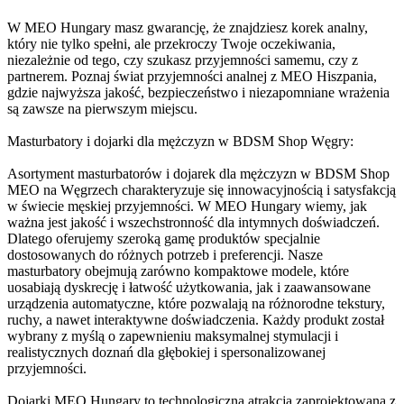
W MEO Hungary masz gwarancję, że znajdziesz korek analny,
który nie tylko spełni, ale przekroczy Twoje oczekiwania,
niezależnie od tego, czy szukasz przyjemności samemu, czy z
partnerem. Poznaj świat przyjemności analnej z MEO Hiszpania,
gdzie najwyższa jakość, bezpieczeństwo i niezapomniane wrażenia
są zawsze na pierwszym miejscu.
Masturbatory i dojarki dla mężczyzn w BDSM Shop Węgry:
Asortyment masturbatorów i dojarek dla mężczyzn w BDSM Shop
MEO na Węgrzech charakteryzuje się innowacyjnością i satysfakcją
w świecie męskiej przyjemności. W MEO Hungary wiemy, jak
ważna jest jakość i wszechstronność dla intymnych doświadczeń.
Dlatego oferujemy szeroką gamę produktów specjalnie
dostosowanych do różnych potrzeb i preferencji. Nasze
masturbatory obejmują zarówno kompaktowe modele, które
uosabiają dyskrecję i łatwość użytkowania, jak i zaawansowane
urządzenia automatyczne, które pozwalają na różnorodne tekstury,
ruchy, a nawet interaktywne doświadczenia. Każdy produkt został
wybrany z myślą o zapewnieniu maksymalnej stymulacji i
realistycznych doznań dla głębokiej i spersonalizowanej
przyjemności.
Dojarki MEO Hungary to technologiczna atrakcja zaprojektowana z