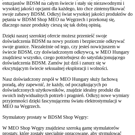
entuzjastów BDSM na całym świecie i stały się niezawodnymi i
wysokiej jakości opcjami dla każdego, kto chce zintensyfikować
swoje zabawy BDSM. Odkryj świat wysokiej jakości produktów do
pętania w BDSM Shop MEO na Węgrzech i przekonaj się,
dlaczego nasze produkty cieszą się tak dobrą opinią.
Dzięki naszej szerokiej ofercie możesz przenieść swoje
doświadczenia BDSM na nowy poziom i bezpiecznie odkrywać
swoje granice. Niezależnie od tego, czy jesteś nowicjuszem w
świecie BDSM, czy doświadczonym odkrywcą, w MEO Hungary
znajdziesz wszystko, czego potrzebujesz do satysfakcjonującego
doświadczenia BDSM. Zamów już dziś i zanurz się w
ekscytującym świecie seksualnej eksploracji i wolności.
Nasz doświadczony zespół w MEO Hungary służy fachową
poradą, aby zapewnić, że każdy, od początkujących po
doświadczonych użytkowników, znajdzie idealny produkt dla
swoich indywidualnych potrzeb i pragnień. Odkryj nowe wymiary
przyjemności dzięki fascynującemu światu elektrostymulacji w
MEO na Węgrzech.
Stymulatory prostaty w BDSM Shop Węgry:
W MEO Shop Węgry znajdziesz szeroką gamę stymulatorów
prostaty, które zostały specjalnie opracowane, aby stymulować