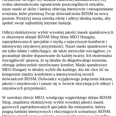
wolisz ukierunkowane ograniczenie poszczególnych zmysłów,
nasze maski ze skóry i lateksu obiecują intensywne i niezapomniane
wrażenia, które przeniosą Twoje doświadczenia BDSM na nowy
poziom. Przejrzyj naszą szeroką ofertę i odkryj idealną maskę, aby
spełnić swoje najbardziej intymne fantazje.
Odkryj ekskluzywny wybór wysokiej jakości masek spandexowych
w obszernym sklepie BDSM Shop firmy MEO Hungary,
zaprojektowanych specjalnie z myślą o najwyższym komforcie i
intensywnej zmysłowej przyjemności. Nasze maski spandexowe są
nie tylko lekkie i oddychające, ale także niezwykle rozciągliwe, co
gwarantuje idealne dopasowanie do każdej twarzy. Ich ekstremalna
rozciągliwość sprawia, że są idealne do długotrwałego noszenia,
oferując jednocześnie niezrównany komfort. Maski spandexowe
MEO Hungary to idealny wybór dla każdego, kto nie chce iść na
kompromis między komfortem a intensywnością swoich
doświadczeń BDSM. Doświadcz wyjątkowego połączenia luksusu,
jakości i zmysłowości i zanurz się w świecie ekscytujących odkryć i
zmysłowych przyjemności.
W szerokiej ofercie MEO, wiodącego węgierskiego sklepu BDSM
Shop, znajdziesz ekskluzywny wybór wysokiej jakości masek
gazowych zaprojektowanych specjalnie dla entuzjastów, którzy
pragną bardziej intensywnych i ekscytujących scenariuszy BDSM.