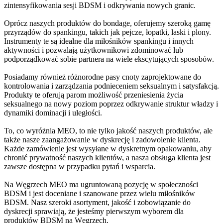
zintensyfikowania sesji BDSM i odkrywania nowych granic.
Oprócz naszych produktów do bondage, oferujemy szeroką gamę
przyrządów do spankingu, takich jak pejcze, łopatki, laski i plony.
Instrumenty te są idealne dla miłośników spankingu i innych
aktywności i pozwalają użytkownikowi zdominować lub
podporządkować sobie partnera na wiele ekscytujących sposobów.
Posiadamy również różnorodne pasy cnoty zaprojektowane do
kontrolowania i zarządzania podnieceniem seksualnym i satysfakcją.
Produkty te oferują parom możliwość przeniesienia życia
seksualnego na nowy poziom poprzez odkrywanie struktur władzy i
dynamiki dominacji i uległości.
To, co wyróżnia MEO, to nie tylko jakość naszych produktów, ale
także nasze zaangażowanie w dyskrecję i zadowolenie klienta.
Każde zamówienie jest wysyłane w dyskretnym opakowaniu, aby
chronić prywatność naszych klientów, a nasza obsługa klienta jest
zawsze dostępna w przypadku pytań i wsparcia.
Na Węgrzech MEO ma ugruntowaną pozycję w społeczności
BDSM i jest doceniane i szanowane przez wielu miłośników
BDSM. Nasz szeroki asortyment, jakość i zobowiązanie do
dyskrecji sprawiają, że jesteśmy pierwszym wyborem dla
produktów BDSM na Węgrzech.