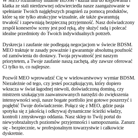
W MEO rozumiemy niuanse BDSM - każda lina do krępowania i
klatka ze stali nierdzewnej odzwierciedla nasze zaangażowanie w
spełnianie Twoich najgłębszych pragnień za pomocą produktów,
które są nie tylko atrakcyjne wizualnie, ale także gwarantują
trwałość i zapewniają bezpieczną przyjemność. Nasz doświadczony
zespół koneserów sceny jest pod ręką, aby służyć radą i polecać
idealne przedmioty do Twoich indywidualnych potrzeb.
Dyskrecja i zaufanie nie podlegają negocjacjom w świecie BDSM.
MEO traktuje te zasady poważnie i gwarantuje absolutną poufność
od zamówienia do dostawy. Twoja prywatność jest naszym
priorytetem, a Twoje zaufanie naszą zachętą, aby zawsze oferować
Ci tylko to, co najlepsze.
Pozwól MEO wprowadzić Cię w wielowarstwowy wymiar BDSM.
Niezależnie od tego, czy jesteś początkującym, który dopiero
wkracza w świat łagodnej niewoli, doświadczoną dominą, czy
mistrzem szukającym zaawansowanych narzędzi do zwiększenia
intensywności sesji, nasze bogate portfolio jest gotowe poszerzyć i
pogłębić Twoje doświadczenie. Połącz się z MEO, gdzie pasja
spotyka się z jakością i odkrywaj dynamiczne ścieżki władzy,
kontroli i zmysłowego oddania. Nasz sklep to Twój portal do
niewyobrażalnych poziomów przyjemności i samopoznania. Zanurz
się - bezpiecznie, w profesjonalnym towarzystwie i całkowicie
dyskretnie.