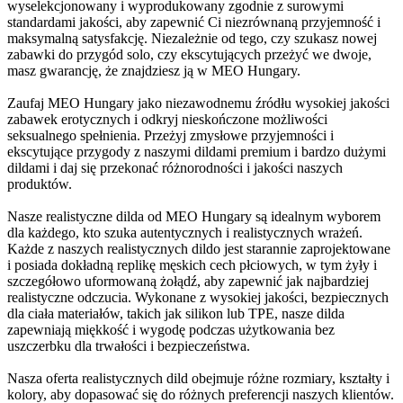
wyselekcjonowany i wyprodukowany zgodnie z surowymi
standardami jakości, aby zapewnić Ci niezrównaną przyjemność i
maksymalną satysfakcję. Niezależnie od tego, czy szukasz nowej
zabawki do przygód solo, czy ekscytujących przeżyć we dwoje,
masz gwarancję, że znajdziesz ją w MEO Hungary.
Zaufaj MEO Hungary jako niezawodnemu źródłu wysokiej jakości
zabawek erotycznych i odkryj nieskończone możliwości
seksualnego spełnienia. Przeżyj zmysłowe przyjemności i
ekscytujące przygody z naszymi dildami premium i bardzo dużymi
dildami i daj się przekonać różnorodności i jakości naszych
produktów.
Nasze realistyczne dilda od MEO Hungary są idealnym wyborem
dla każdego, kto szuka autentycznych i realistycznych wrażeń.
Każde z naszych realistycznych dildo jest starannie zaprojektowane
i posiada dokładną replikę męskich cech płciowych, w tym żyły i
szczegółowo uformowaną żołądź, aby zapewnić jak najbardziej
realistyczne odczucia. Wykonane z wysokiej jakości, bezpiecznych
dla ciała materiałów, takich jak silikon lub TPE, nasze dilda
zapewniają miękkość i wygodę podczas użytkowania bez
uszczerbku dla trwałości i bezpieczeństwa.
Nasza oferta realistycznych dild obejmuje różne rozmiary, kształty i
kolory, aby dopasować się do różnych preferencji naszych klientów.