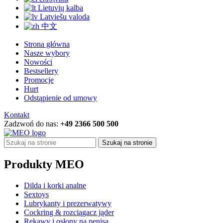
Lietuvių kalba
Latviešu valoda
中文
Strona główna
Nasze wybory
Nowości
Bestsellery
Promocje
Hurt
Odstąpienie od umowy
Kontakt
Zadzwoń do nas:
+49 2366 500 500
Szukaj na stronie
Produkty MEO
Dilda i korki analne
Sextoys
Lubrykanty i prezerwatywy
Cockring & rozciągacz jąder
Rękawy i osłony na penisa