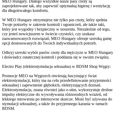
MEO Hungary. Dlatego wszystkie nasze pasy cnoty są
zaprojektowane tak, aby zapewnić optymalną higienę i wentylację
dla długotrwałego komfortu.
W MEO Hungary otrzymujesz nie tylko pas cnoty, który spełnia
Twoje potrzeby w zakresie kontroli i ograniczeń, ale także taki,
który jest wygodny i bezpieczny w noszeniu. Niezależnie od tego,
czy jesteś nowicjuszem w świecie czystości, czy szukasz
zaawansowanych rozwiązań, MEO Hungary oferuje szeroką gamę
opcji dostosowanych do Twoich indywidualnych potrzeb.
Odkryj szeroki wybór pasów cnoty dla mężczyzn w MEO Hungary
i doświadcz ostatecznej kontroli i poddania się w swoim związku.
Electro Play (elektrostymulacja seksualna) w BDSM Shop Węgry:
Promocje MEO na Węgrzech otwierają fascynujący świat
elektrostymulacji, który ma na celu przedefiniowanie przyjemności
seksualnej i zapewnienie głębokich, elektryzujących doznań.
Elektrostymulacja, znana również jako e-stim, wykorzystuje drobne
impulsy elektryczne do wywoływania różnorodnych wrażeń, od
lekkiego mrowienia po intensywne skurcze. Może być używana do
stymulacji seksualnej, a także do przyjemnego karania w ramach
BDSM.