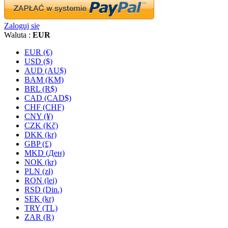
Zaloguj się
Waluta :
EUR
EUR (€)
USD ($)
AUD (AU$)
BAM (KM)
BRL (R$)
CAD (CAD$)
CHF (CHF)
CNY (¥)
CZK (Kč)
DKK (kr)
GBP (£)
MKD (Ден)
NOK (kr)
PLN (zł)
RON (lei)
RSD (Din.)
SEK (kr)
TRY (TL)
ZAR (R)