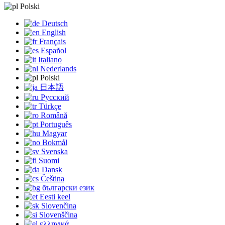
Polski
Deutsch
English
Français
Español
Italiano
Nederlands
Polski
日本語
Русский
Türkçe
Română
Português
Magyar
Bokmål
Svenska
Suomi
Dansk
Čeština
български език
Eesti keel
Slovenčina
Slovenščina
ελληνικά