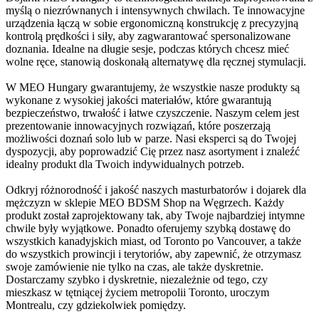
myślą o niezrównanych i intensywnych chwilach. Te innowacyjne
urządzenia łączą w sobie ergonomiczną konstrukcję z precyzyjną
kontrolą prędkości i siły, aby zagwarantować spersonalizowane
doznania. Idealne na długie sesje, podczas których chcesz mieć
wolne ręce, stanowią doskonałą alternatywę dla ręcznej stymulacji.
W MEO Hungary gwarantujemy, że wszystkie nasze produkty są
wykonane z wysokiej jakości materiałów, które gwarantują
bezpieczeństwo, trwałość i łatwe czyszczenie. Naszym celem jest
prezentowanie innowacyjnych rozwiązań, które poszerzają
możliwości doznań solo lub w parze. Nasi eksperci są do Twojej
dyspozycji, aby poprowadzić Cię przez nasz asortyment i znaleźć
idealny produkt dla Twoich indywidualnych potrzeb.
Odkryj różnorodność i jakość naszych masturbatorów i dojarek dla
mężczyzn w sklepie MEO BDSM Shop na Węgrzech. Każdy
produkt został zaprojektowany tak, aby Twoje najbardziej intymne
chwile były wyjątkowe. Ponadto oferujemy szybką dostawę do
wszystkich kanadyjskich miast, od Toronto po Vancouver, a także
do wszystkich prowincji i terytoriów, aby zapewnić, że otrzymasz
swoje zamówienie nie tylko na czas, ale także dyskretnie.
Dostarczamy szybko i dyskretnie, niezależnie od tego, czy
mieszkasz w tętniącej życiem metropolii Toronto, uroczym
Montrealu, czy gdziekolwiek pomiędzy.