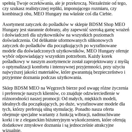
spełnią Twoje oczekiwania, ale je przekroczą. Niezależnie od tego,
czy szukasz realistycznej repliki, imponującego rozmiaru, czy
kombinacji obu, MEO Hungary ma właśnie coś dla Ciebie.
Asortyment zatyczek do pośladków w sklepie BDSM Shop MEO
Hungary jest starannie dobrany, aby zapewnić szeroką gamę wrażeń
i doświadczeń dla użytkowników na wszystkich poziomach
doświadczenia. Od delikatnie uformowanych silikonowych
zatyczek do pośladków dla początkujących po wyrafinowane
modele dla doświadczonych użytkowników, MEO Hungary oferuje
wybór odpowiadający wszystkim potrzebom. Każdy korek
pośladkowy w naszym asortymencie został zaprojektowany z myślą
o optymalizacji komfortu i intensywnej przyjemności, przy użyciu
najwyższej jakości materiałów, które gwarantują bezpieczeństwo i
przyjemne doznania podczas użytkowania.
Sklep BDSM MEO na Węgrzech bierze pod uwagę różne życzenia
i preferencje naszych klientów, co znajduje odzwierciedlenie w
różnorodności naszej promocji: Od małych, miękkich modeli,
idealnych dla początkujących, po duże, wyrafinowane modele dla
tych, którzy preferują silną stymulację. Ponadto nasza oferta
obejmuje specjalne warianty z funkcją wibracji, nadmuchiwane
korki i te z eleganckim biżuteryjnym wykończeniem, które oferują
dodatkowe zmysłowe doznania i są jednocześnie atrakcyjne
wizualnie.