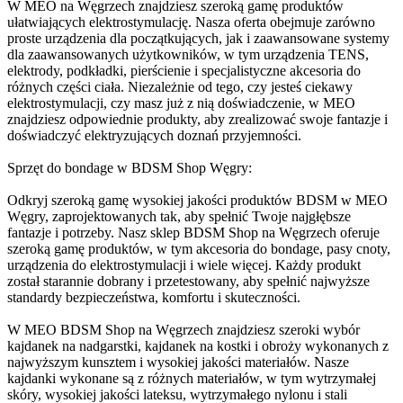
W MEO na Węgrzech znajdziesz szeroką gamę produktów
ułatwiających elektrostymulację. Nasza oferta obejmuje zarówno
proste urządzenia dla początkujących, jak i zaawansowane systemy
dla zaawansowanych użytkowników, w tym urządzenia TENS,
elektrody, podkładki, pierścienie i specjalistyczne akcesoria do
różnych części ciała. Niezależnie od tego, czy jesteś ciekawy
elektrostymulacji, czy masz już z nią doświadczenie, w MEO
znajdziesz odpowiednie produkty, aby zrealizować swoje fantazje i
doświadczyć elektryzujących doznań przyjemności.
Sprzęt do bondage w BDSM Shop Węgry:
Odkryj szeroką gamę wysokiej jakości produktów BDSM w MEO
Węgry, zaprojektowanych tak, aby spełnić Twoje najgłębsze
fantazje i potrzeby. Nasz sklep BDSM Shop na Węgrzech oferuje
szeroką gamę produktów, w tym akcesoria do bondage, pasy cnoty,
urządzenia do elektrostymulacji i wiele więcej. Każdy produkt
został starannie dobrany i przetestowany, aby spełnić najwyższe
standardy bezpieczeństwa, komfortu i skuteczności.
W MEO BDSM Shop na Węgrzech znajdziesz szeroki wybór
kajdanek na nadgarstki, kajdanek na kostki i obroży wykonanych z
najwyższym kunsztem i wysokiej jakości materiałów. Nasze
kajdanki wykonane są z różnych materiałów, w tym wytrzymałej
skóry, wysokiej jakości lateksu, wytrzymałego nylonu i stali