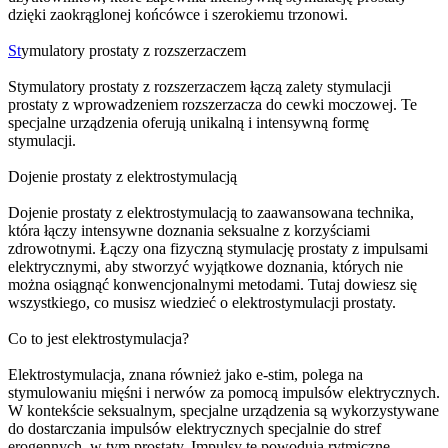
dzięki zaokrąglonej końcówce i szerokiemu trzonowi.
St
ymulatory prostaty z rozszerzaczem
Stymulatory prostaty z rozszerzaczem łączą zalety stymulacji
prostaty z wprowadzeniem rozszerzacza do cewki moczowej. Te
specjalne urządzenia oferują unikalną i intensywną formę
stymulacji.
Dojenie prostaty z elektrostymulacją
Dojenie prostaty z elektrostymulacją to zaawansowana technika,
która łączy intensywne doznania seksualne z korzyściami
zdrowotnymi. Łączy ona fizyczną stymulację prostaty z impulsami
elektrycznymi, aby stworzyć wyjątkowe doznania, których nie
można osiągnąć konwencjonalnymi metodami. Tutaj dowiesz się
wszystkiego, co musisz wiedzieć o elektrostymulacji prostaty.
Co to jest elektrostymulacja?
Elektrostymulacja, znana również jako e-stim, polega na
stymulowaniu mięśni i nerwów za pomocą impulsów elektrycznych.
W kontekście seksualnym, specjalne urządzenia są wykorzystywane
do dostarczania impulsów elektrycznych specjalnie do stref
erogennych, w tym prostaty. Impulsy te powodują rytmiczne