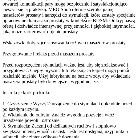
otwartej komunikacji pary mogą bezpiecznie i satysfakcjonująco
cieszyć się tą praktyką. MEO Shop oferuje szeroką gamę
masażerów prostaty i narzędzi do stymulacji, które zostały specjalnie
opracowane do masażu prostaty w kontekście BDSM. Odkryj naszą
ofertę i doświadcz intensywnej przyjemności i głębokiej intymności,
jaką może zaoferować dojenie prostaty.
Wskazówki dotyczące stosowania różnych masażerów prostaty
Przygotowanie i relaks przed masażem prostaty
Przed rozpoczęciem stymulacji ważne jest, aby się zrelaksować i
przygotować. Ciepły prysznic lub relaksująca kąpiel mogą pomóc
rozluźnić mięśnie. Użyj lubrykantu na bazie wody, aby wkładanie
masażera prostaty było łatwiejsze i wygodniejsze.
Instrukcje krok po kroku
1. Czyszczenie Wyczyść urządzenie do stymulacji dokładnie przed i
po każdym użyciu.
2. Wkładanie do odbytu: Znajdź wygodną pozycję i włóż
urządzenie powoli i ostrożnie.
3. Stymulacja: Zacznij od delikatnych ruchów i stopniowo
zwiększaj intensywność i nacisk. Jeśli jest dostępna, użyj funkcji
wibracji, aby zintensyfikować doznania.