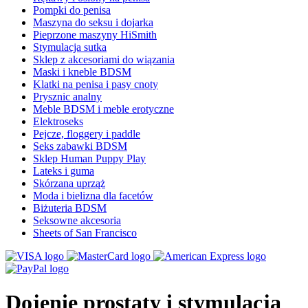
Pompki do penisa
Maszyna do seksu i dojarka
Pieprzone maszyny HiSmith
Stymulacja sutka
Sklep z akcesoriami do wiązania
Maski i kneble BDSM
Klatki na penisa i pasy cnoty
Prysznic analny
Meble BDSM i meble erotyczne
Elektroseks
Pejcze, floggery i paddle
Seks zabawki BDSM
Sklep Human Puppy Play
Lateks i guma
Skórzana uprząż
Moda i bielizna dla facetów
Biżuteria BDSM
Seksowne akcesoria
Sheets of San Francisco
Dojenie prostaty i stymulacja