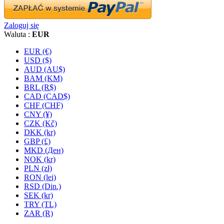
Zaloguj się
Waluta :
EUR
EUR (€)
USD ($)
AUD (AU$)
BAM (KM)
BRL (R$)
CAD (CAD$)
CHF (CHF)
CNY (¥)
CZK (Kč)
DKK (kr)
GBP (£)
MKD (Ден)
NOK (kr)
PLN (zł)
RON (lei)
RSD (Din.)
SEK (kr)
TRY (TL)
ZAR (R)