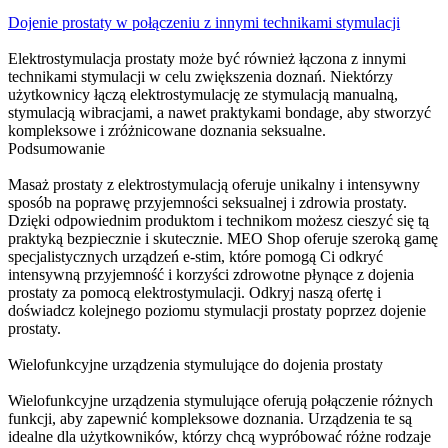
Dojenie prostaty w połączeniu z innymi technikami stymulacji
Elektrostymulacja prostaty może być również łączona z innymi
technikami stymulacji w celu zwiększenia doznań. Niektórzy
użytkownicy łączą elektrostymulację ze stymulacją manualną,
stymulacją wibracjami, a nawet praktykami bondage, aby stworzyć
kompleksowe i zróżnicowane doznania seksualne.
Podsumowanie
Masaż prostaty z elektrostymulacją oferuje unikalny i intensywny
sposób na poprawę przyjemności seksualnej i zdrowia prostaty.
Dzięki odpowiednim produktom i technikom możesz cieszyć się tą
praktyką bezpiecznie i skutecznie. MEO Shop oferuje szeroką gamę
specjalistycznych urządzeń e-stim, które pomogą Ci odkryć
intensywną przyjemność i korzyści zdrowotne płynące z dojenia
prostaty za pomocą elektrostymulacji. Odkryj naszą ofertę i
doświadcz kolejnego poziomu stymulacji prostaty poprzez dojenie
prostaty.
Wielofunkcyjne urządzenia stymulujące do dojenia prostaty
Wielofunkcyjne urządzenia stymulujące oferują połączenie różnych
funkcji, aby zapewnić kompleksowe doznania. Urządzenia te są
idealne dla użytkowników, którzy chcą wypróbować różne rodzaje