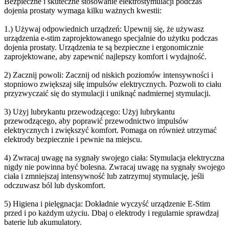
Bezpieczne i skuteczne stosowanie elektrostymulacji podczas
dojenia prostaty wymaga kilku ważnych kwestii:
1.) Używaj odpowiednich urządzeń: Upewnij się, że używasz
urządzenia e-stim zaprojektowanego specjalnie do użytku podczas
dojenia prostaty. Urządzenia te są bezpieczne i ergonomicznie
zaprojektowane, aby zapewnić najlepszy komfort i wydajność.
2) Zacznij powoli: Zacznij od niskich poziomów intensywności i
stopniowo zwiększaj siłę impulsów elektrycznych. Pozwoli to ciału
przyzwyczaić się do stymulacji i uniknąć nadmiernej stymulacji.
3) Użyj lubrykantu przewodzącego: Użyj lubrykantu
przewodzącego, aby poprawić przewodnictwo impulsów
elektrycznych i zwiększyć komfort. Pomaga on również utrzymać
elektrody bezpiecznie i pewnie na miejscu.
4) Zwracaj uwagę na sygnały swojego ciała: Stymulacja elektryczna
nigdy nie powinna być bolesna. Zwracaj uwagę na sygnały swojego
ciała i zmniejszaj intensywność lub zatrzymuj stymulację, jeśli
odczuwasz ból lub dyskomfort.
5) Higiena i pielęgnacja: Dokładnie wyczyść urządzenie E-Stim
przed i po każdym użyciu. Dbaj o elektrody i regularnie sprawdzaj
baterie lub akumulatory.