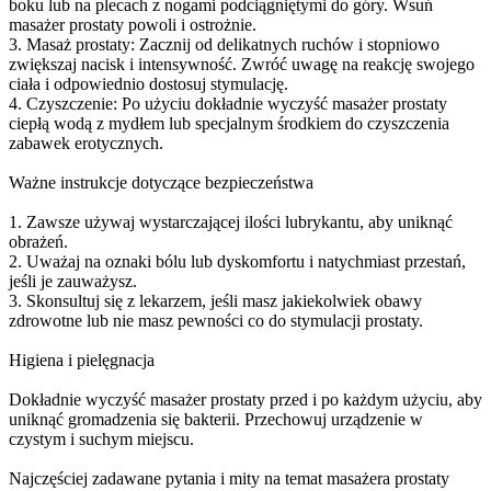
boku lub na plecach z nogami podciągniętymi do góry. Wsuń
masażer prostaty powoli i ostrożnie.
3. Masaż prostaty: Zacznij od delikatnych ruchów i stopniowo
zwiększaj nacisk i intensywność. Zwróć uwagę na reakcję swojego
ciała i odpowiednio dostosuj stymulację.
4. Czyszczenie: Po użyciu dokładnie wyczyść masażer prostaty
ciepłą wodą z mydłem lub specjalnym środkiem do czyszczenia
zabawek erotycznych.
Ważne instrukcje dotyczące bezpieczeństwa
1. Zawsze używaj wystarczającej ilości lubrykantu, aby uniknąć
obrażeń.
2. Uważaj na oznaki bólu lub dyskomfortu i natychmiast przestań,
jeśli je zauważysz.
3. Skonsultuj się z lekarzem, jeśli masz jakiekolwiek obawy
zdrowotne lub nie masz pewności co do stymulacji prostaty.
Higiena i pielęgnacja
Dokładnie wyczyść masażer prostaty przed i po każdym użyciu, aby
uniknąć gromadzenia się bakterii. Przechowuj urządzenie w
czystym i suchym miejscu.
Najczęściej zadawane pytania i mity na temat masażera prostaty