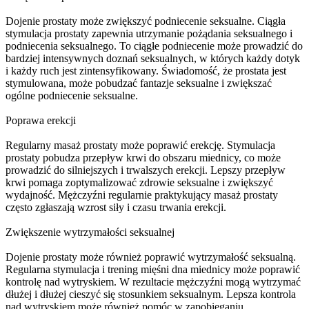
Dojenie prostaty może zwiększyć podniecenie seksualne. Ciągła
stymulacja prostaty zapewnia utrzymanie pożądania seksualnego i
podniecenia seksualnego. To ciągłe podniecenie może prowadzić do
bardziej intensywnych doznań seksualnych, w których każdy dotyk
i każdy ruch jest zintensyfikowany. Świadomość, że prostata jest
stymulowana, może pobudzać fantazje seksualne i zwiększać
ogólne podniecenie seksualne.
Poprawa erekcji
Regularny masaż prostaty może poprawić erekcję. Stymulacja
prostaty pobudza przepływ krwi do obszaru miednicy, co może
prowadzić do silniejszych i trwalszych erekcji. Lepszy przepływ
krwi pomaga zoptymalizować zdrowie seksualne i zwiększyć
wydajność. Mężczyźni regularnie praktykujący masaż prostaty
często zgłaszają wzrost siły i czasu trwania erekcji.
Zwiększenie wytrzymałości seksualnej
Dojenie prostaty może również poprawić wytrzymałość seksualną.
Regularna stymulacja i trening mięśni dna miednicy może poprawić
kontrolę nad wytryskiem. W rezultacie mężczyźni mogą wytrzymać
dłużej i dłużej cieszyć się stosunkiem seksualnym. Lepsza kontrola
nad wytryskiem może również pomóc w zapobieganiu