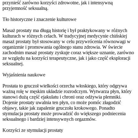
przynieść zarówno korzyści zdrowotne, jak i intensywną
przyjemność seksualną.
Tło historyczne i znaczenie kulturowe
Masaż prostaty ma długą historię i był praktykowany w różnych
kulturach w różnych celach. W tradycyjnej medycynie chińskiej
masaż prostaty był stosowany w celu przywrócenia równowagi w
organizmie i promowania ogólnego stanu zdrowia. W świecie
zachodnim masaż prostaty zyskuje coraz większe uznanie, zarówno
ze względu na korzyści terapeutyczne, jak i jako część eksploracji
seksualnej.
Wyjaśnienia naukowe
Prostata to gruczoł wielkości orzecha włoskiego, który odgrywa
ważną rolę w męskim układzie rozrodczym. Wytwarza płyn, który
stanowi dużą część ejakulatu i chroni oraz odżywia plemniki.
Dojenie prostaty uwalnia ten płyn, co może pomóc złagodzić
objawy, takie jak zapalenie gruczołu krokowego. Ponadto
stymulacja prostaty może prowadzić do większego podniecenia
seksualnego i bardziej intensywnych orgazmów.
Korzyści ze stymulacji prostaty