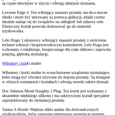
są często łatwiejsze w użyciu i oferują silniejsze doznania.
Lovense Edge 2: Ten wibrujący masażer prostaty ma dwa mocne
silniki i może być sterowany za pomocą aplikacji, dzięki czemu
idealnie nadaje się do związków na odległość lub zabawy solo.
Elastyczny kształt pozwala dostosować go do anatomii
użytkownika.
Lelo Hugo: Luksusowy wibrujący masażer prostaty z sześcioma
trybami wibracji i bezprzewodowym kontrolerem. Lelo Hugo jest
wykonany z miękkiego, bezpiecznego dla ciała silikonu i zapewnia
potężną, głęboką stymulację.
Wibratory i kor
ki analne
Wibratory i korki analne to wszechstronne urządzenia stymulujące,
które mogą być również używane do dojenia prostaty. Są dostępne
w różnych rozmiarach i kształtach i oferują szeroki zakres doznań.
Doc Johnson Mood Naughty 2 Plug: Ten korek jest wykonany z
aksamitnie miękkiego silikonu i ma zakrzywiony kształt specjalnie
zaprojektowany do stymulacji prostaty.
Tantus A-Bomb: Większe dildo analne dla doświadczonych
użytkowników, które zapewnia intensywną stymulację prostaty