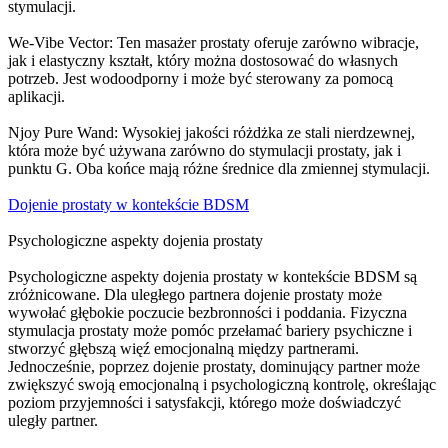
stymulacji.
We-Vibe Vector: Ten masażer prostaty oferuje zarówno wibracje,
jak i elastyczny kształt, który można dostosować do własnych
potrzeb. Jest wodoodporny i może być sterowany za pomocą
aplikacji.
Njoy Pure Wand: Wysokiej jakości różdżka ze stali nierdzewnej,
która może być używana zarówno do stymulacji prostaty, jak i
punktu G. Oba końce mają różne średnice dla zmiennej stymulacji.
Dojenie prostaty w kontekście BDSM
Psychologiczne aspekty dojenia prostaty
Psychologiczne aspekty dojenia prostaty w kontekście BDSM są
zróżnicowane. Dla uległego partnera dojenie prostaty może
wywołać głębokie poczucie bezbronności i poddania. Fizyczna
stymulacja prostaty może pomóc przełamać bariery psychiczne i
stworzyć głębszą więź emocjonalną między partnerami.
Jednocześnie, poprzez dojenie prostaty, dominujący partner może
zwiększyć swoją emocjonalną i psychologiczną kontrolę, określając
poziom przyjemności i satysfakcji, którego może doświadczyć
uległy partner.