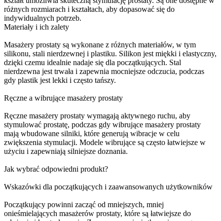
kształt umożliwia skuteczną stymulację prostaty. Są one dostępne w
różnych rozmiarach i kształtach, aby dopasować się do
indywidualnych potrzeb.
Materiały i ich zalety
Masażery prostaty są wykonane z różnych materiałów, w tym
silikonu, stali nierdzewnej i plastiku. Silikon jest miękki i elastyczny,
dzięki czemu idealnie nadaje się dla początkujących. Stal
nierdzewna jest trwała i zapewnia mocniejsze odczucia, podczas
gdy plastik jest lekki i często tańszy.
Ręczne a wibrujące masażery prostaty
Ręczne masażery prostaty wymagają aktywnego ruchu, aby
stymulować prostatę, podczas gdy wibrujące masażery prostaty
mają wbudowane silniki, które generują wibracje w celu
zwiększenia stymulacji. Modele wibrujące są często łatwiejsze w
użyciu i zapewniają silniejsze doznania.
Jak wybrać odpowiedni produkt?
Wskazówki dla początkujących i zaawansowanych użytkowników
Początkujący powinni zacząć od mniejszych, mniej
onieśmielających masażerów prostaty, które są łatwiejsze do