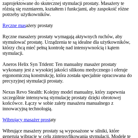
zaprojektowane do skutecznej stymulacji prostaty. Masażery te
różnią się rozmiarem, kształtem i funkcjami, aby zaspokoić różne
potrzeby użytkowników.
Ręczne mas
ażery prostaty
Ręczne masażery prostaty wymagają aktywnych ruchów, aby
stymulować prostatę. Urządzenia te są idealne dla użytkowników,
którzy chcą mieć pełną kontrolę nad intensywnością i kątem
stymulacji.
Aneros Helix Syn Trident: Ten manualny masażer prostaty
wykonany jest z wysokiej jakości silikonu medycznego i oferuje
ergonomiczną konstrukcję, która została specjalnie opracowana do
precyzyjnej stymulacji prostaty.
Nexus Revo Stealth: Kolejny model manualny, który zapewnia
szczególnie intensywną stymulację prostaty dzięki obrotowej
końcówce. Łączy w sobie zalety masażera manualnego z
innowacyjną technologią.
Wibrujący masażer prost
aty
Wibrujące masażery prostaty są wyposażone w silniki, które
generują wibracje w celu zintensyfikowania stymulacji. Modele te