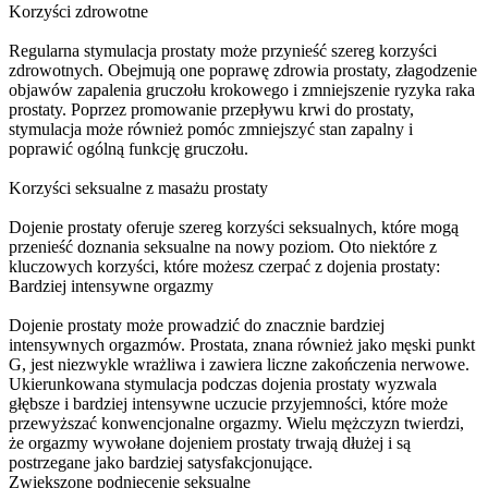
Korzyści zdrowotne
Regularna stymulacja prostaty może przynieść szereg korzyści
zdrowotnych. Obejmują one poprawę zdrowia prostaty, złagodzenie
objawów zapalenia gruczołu krokowego i zmniejszenie ryzyka raka
prostaty. Poprzez promowanie przepływu krwi do prostaty,
stymulacja może również pomóc zmniejszyć stan zapalny i
poprawić ogólną funkcję gruczołu.
Korzyści seksualne z masażu prostaty
Dojenie prostaty oferuje szereg korzyści seksualnych, które mogą
przenieść doznania seksualne na nowy poziom. Oto niektóre z
kluczowych korzyści, które możesz czerpać z dojenia prostaty:
Bardziej intensywne orgazmy
Dojenie prostaty może prowadzić do znacznie bardziej
intensywnych orgazmów. Prostata, znana również jako męski punkt
G, jest niezwykle wrażliwa i zawiera liczne zakończenia nerwowe.
Ukierunkowana stymulacja podczas dojenia prostaty wyzwala
głębsze i bardziej intensywne uczucie przyjemności, które może
przewyższać konwencjonalne orgazmy. Wielu mężczyzn twierdzi,
że orgazmy wywołane dojeniem prostaty trwają dłużej i są
postrzegane jako bardziej satysfakcjonujące.
Zwiększone podniecenie seksualne