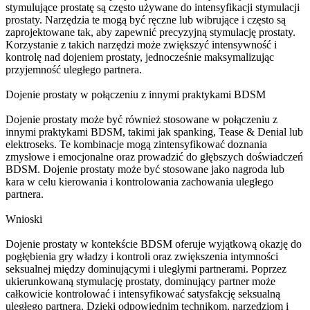
stymulujące prostatę są często używane do intensyfikacji stymulacji
prostaty. Narzędzia te mogą być ręczne lub wibrujące i często są
zaprojektowane tak, aby zapewnić precyzyjną stymulację prostaty.
Korzystanie z takich narzędzi może zwiększyć intensywność i
kontrolę nad dojeniem prostaty, jednocześnie maksymalizując
przyjemność uległego partnera.
Dojenie prostaty w połączeniu z innymi praktykami BDSM
Dojenie prostaty może być również stosowane w połączeniu z
innymi praktykami BDSM, takimi jak spanking, Tease & Denial lub
elektroseks. Te kombinacje mogą zintensyfikować doznania
zmysłowe i emocjonalne oraz prowadzić do głębszych doświadczeń
BDSM. Dojenie prostaty może być stosowane jako nagroda lub
kara w celu kierowania i kontrolowania zachowania uległego
partnera.
Wnioski
Dojenie prostaty w kontekście BDSM oferuje wyjątkową okazję do
pogłębienia gry władzy i kontroli oraz zwiększenia intymności
seksualnej między dominującymi i uległymi partnerami. Poprzez
ukierunkowaną stymulację prostaty, dominujący partner może
całkowicie kontrolować i intensyfikować satysfakcję seksualną
uległego partnera. Dzięki odpowiednim technikom, narzędziom i