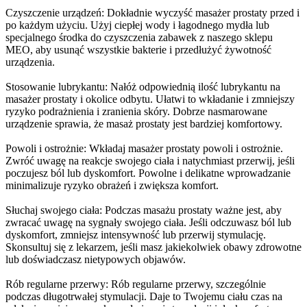
Czyszczenie urządzeń: Dokładnie wyczyść masażer prostaty przed i
po każdym użyciu. Użyj ciepłej wody i łagodnego mydła lub
specjalnego środka do czyszczenia zabawek z naszego sklepu
MEO, aby usunąć wszystkie bakterie i przedłużyć żywotność
urządzenia.
Stosowanie lubrykantu: Nałóż odpowiednią ilość lubrykantu na
masażer prostaty i okolice odbytu. Ułatwi to wkładanie i zmniejszy
ryzyko podrażnienia i zranienia skóry. Dobrze nasmarowane
urządzenie sprawia, że masaż prostaty jest bardziej komfortowy.
Powoli i ostrożnie: Wkładaj masażer prostaty powoli i ostrożnie.
Zwróć uwagę na reakcje swojego ciała i natychmiast przerwij, jeśli
poczujesz ból lub dyskomfort. Powolne i delikatne wprowadzanie
minimalizuje ryzyko obrażeń i zwiększa komfort.
Słuchaj swojego ciała: Podczas masażu prostaty ważne jest, aby
zwracać uwagę na sygnały swojego ciała. Jeśli odczuwasz ból lub
dyskomfort, zmniejsz intensywność lub przerwij stymulację.
Skonsultuj się z lekarzem, jeśli masz jakiekolwiek obawy zdrowotne
lub doświadczasz nietypowych objawów.
Rób regularne przerwy: Rób regularne przerwy, szczególnie
podczas długotrwałej stymulacji. Daje to Twojemu ciału czas na