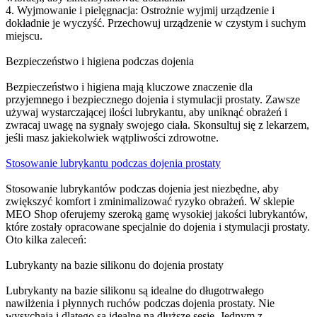
4. Wyjmowanie i pielęgnacja: Ostrożnie wyjmij urządzenie i
dokładnie je wyczyść. Przechowuj urządzenie w czystym i suchym
miejscu.
Bezpieczeństwo i higiena podczas dojenia
Bezpieczeństwo i higiena mają kluczowe znaczenie dla
przyjemnego i bezpiecznego dojenia i stymulacji prostaty. Zawsze
używaj wystarczającej ilości lubrykantu, aby uniknąć obrażeń i
zwracaj uwagę na sygnały swojego ciała. Skonsultuj się z lekarzem,
jeśli masz jakiekolwiek wątpliwości zdrowotne.
Stosowanie lubrykantu podczas dojenia prostaty
Stosowanie lubrykantów podczas dojenia jest niezbędne, aby
zwiększyć komfort i zminimalizować ryzyko obrażeń. W sklepie
MEO Shop oferujemy szeroką gamę wysokiej jakości lubrykantów,
które zostały opracowane specjalnie do dojenia i stymulacji prostaty.
Oto kilka zaleceń:
Lubrykanty na bazie silikonu do dojenia prostaty
Lubrykanty na bazie silikonu są idealne do długotrwałego
nawilżenia i płynnych ruchów podczas dojenia prostaty. Nie
wysychają i dlatego są idealne na dłuższe sesje. Jednym z