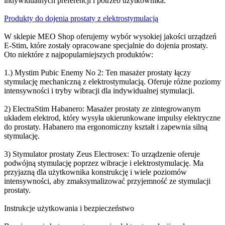
indywidualnych preferencji i potrzeb użytkownika.
Produkty do dojenia prostaty z elektrostymulacją
W sklepie MEO Shop oferujemy wybór wysokiej jakości urządzeń
E-Stim, które zostały opracowane specjalnie do dojenia prostaty.
Oto niektóre z najpopularniejszych produktów:
1.) Mystim Pubic Enemy No 2: Ten masażer prostaty łączy
stymulację mechaniczną z elektrostymulacją. Oferuje różne poziomy
intensywności i tryby wibracji dla indywidualnej stymulacji.
2) ElectraStim Habanero: Masażer prostaty ze zintegrowanym
układem elektrod, który wysyła ukierunkowane impulsy elektryczne
do prostaty. Habanero ma ergonomiczny kształt i zapewnia silną
stymulację.
3) Stymulator prostaty Zeus Electrosex: To urządzenie oferuje
podwójną stymulację poprzez wibracje i elektrostymulację. Ma
przyjazną dla użytkownika konstrukcję i wiele poziomów
intensywności, aby zmaksymalizować przyjemność ze stymulacji
prostaty.
Instrukcje użytkowania i bezpieczeństwo