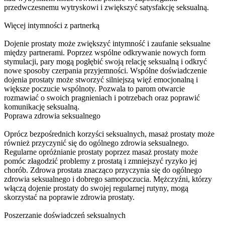
przedwczesnemu wytryskowi i zwiększyć satysfakcję seksualną.
Więcej intymności z partnerką
Dojenie prostaty może zwiększyć intymność i zaufanie seksualne
między partnerami. Poprzez wspólne odkrywanie nowych form
stymulacji, pary mogą pogłębić swoją relację seksualną i odkryć
nowe sposoby czerpania przyjemności. Wspólne doświadczenie
dojenia prostaty może stworzyć silniejszą więź emocjonalną i
większe poczucie wspólnoty. Pozwala to parom otwarcie
rozmawiać o swoich pragnieniach i potrzebach oraz poprawić
komunikację seksualną.
Poprawa zdrowia seksualnego
Oprócz bezpośrednich korzyści seksualnych, masaż prostaty może
również przyczynić się do ogólnego zdrowia seksualnego.
Regularne opróżnianie prostaty poprzez masaż prostaty może
pomóc złagodzić problemy z prostatą i zmniejszyć ryzyko jej
chorób. Zdrowa prostata znacząco przyczynia się do ogólnego
zdrowia seksualnego i dobrego samopoczucia. Mężczyźni, którzy
włączą dojenie prostaty do swojej regularnej rutyny, mogą
skorzystać na poprawie zdrowia prostaty.
Poszerzanie doświadczeń seksualnych