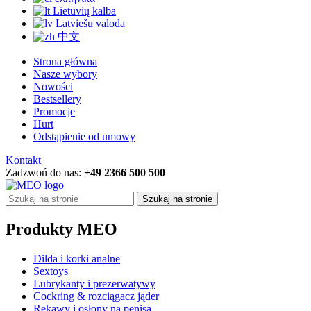
Lietuvių kalba
Latviešu valoda
中文
Strona główna
Nasze wybory
Nowości
Bestsellery
Promocje
Hurt
Odstąpienie od umowy
Kontakt
Zadzwoń do nas:
+49 2366 500 500
Szukaj na stronie
Produkty MEO
Dilda i korki analne
Sextoys
Lubrykanty i prezerwatywy
Cockring & rozciągacz jąder
Rękawy i osłony na penisa