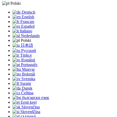
Polski
Deutsch
English
Français
Español
Italiano
Nederlands
Polski
日本語
Русский
Türkçe
Română
Português
Magyar
Bokmål
Svenska
Suomi
Dansk
Čeština
български език
Eesti keel
Slovenčina
Slovenščina
ελληνικά