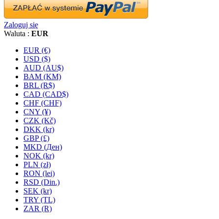
Zaloguj się
Waluta :
EUR
EUR (€)
USD ($)
AUD (AU$)
BAM (KM)
BRL (R$)
CAD (CAD$)
CHF (CHF)
CNY (¥)
CZK (Kč)
DKK (kr)
GBP (£)
MKD (Ден)
NOK (kr)
PLN (zł)
RON (lei)
RSD (Din.)
SEK (kr)
TRY (TL)
ZAR (R)