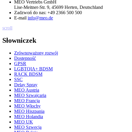
MEO Vertriebs GmbH
Lise-Meitner-Str. 9, 45699 Herten, Deutschland
Zadzwoń do nas:
+49 2366 500 500
E-mail
info@meo.de
scroll
Słowniczek
Zrównoważony rozwój
Dostępność
GPSR
LGBTQIA+ BDSM
RACK BDSM
SSC
Delay Spray
MEO Austria
MEO Szwajcaria
MEO Francja
MEO Włochy
MEO Hiszpania
MEO Holandia
MEO UK
MEO Szwecja