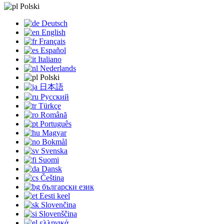
Polski
Deutsch
English
Français
Español
Italiano
Nederlands
Polski
日本語
Русский
Türkçe
Română
Português
Magyar
Bokmål
Svenska
Suomi
Dansk
Čeština
български език
Eesti keel
Slovenčina
Slovenščina
ελληνικά