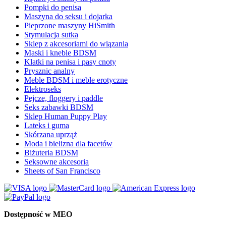
Pompki do penisa
Maszyna do seksu i dojarka
Pieprzone maszyny HiSmith
Stymulacja sutka
Sklep z akcesoriami do wiązania
Maski i kneble BDSM
Klatki na penisa i pasy cnoty
Prysznic analny
Meble BDSM i meble erotyczne
Elektroseks
Pejcze, floggery i paddle
Seks zabawki BDSM
Sklep Human Puppy Play
Lateks i guma
Skórzana uprząż
Moda i bielizna dla facetów
Biżuteria BDSM
Seksowne akcesoria
Sheets of San Francisco
Dostępność w MEO