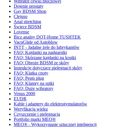
Wibrator cewki moczowej
Dojenie prostaty
Gay BDSM Shop
Clejuso
Anal stretching
Świece BDSM
Lovense
Bicz analny DOT-Home TUSHTEK
VacuGlide od Autoblow
INTT - Jadalne żele do lubrykantów
FAQ: Kajdanki na nadgarstki
FAQ: Skórzane kajdanki na kostki
FAQ: Obroże BDSM ze skóry
Instrukcje dotyczące pielęgnacji skóry
FAQ: Klatka cnoty
FAQ: Penis plug
FAQ: Klamry na sutki
FAQ: Duże wibratory
Venus 2000
EUDR
Kable i adaptery do elektrostymulatorów
Weryfikacja wieku
Czyszczenie i pielęgnacja
Portfolio marki MEO®
MEO® - Wykorzystanie sztucznej inteligencji