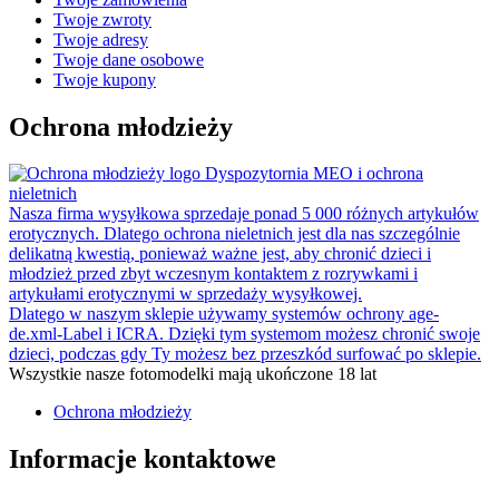
Twoje zwroty
Twoje adresy
Twoje dane osobowe
Twoje kupony
Ochrona młodzieży
Dyspozytornia MEO i ochrona
nieletnich
Nasza firma wysyłkowa sprzedaje ponad 5 000 różnych artykułów
erotycznych. Dlatego ochrona nieletnich jest dla nas szczególnie
delikatną kwestią, ponieważ ważne jest, aby chronić dzieci i
młodzież przed zbyt wczesnym kontaktem z rozrywkami i
artykułami erotycznymi w sprzedaży wysyłkowej.
Dlatego w naszym sklepie używamy systemów ochrony age-
de.xml-Label i ICRA. Dzięki tym systemom możesz chronić swoje
dzieci, podczas gdy Ty możesz bez przeszkód surfować po sklepie.
Wszystkie nasze fotomodelki mają ukończone 18 lat
Ochrona młodzieży
Informacje kontaktowe