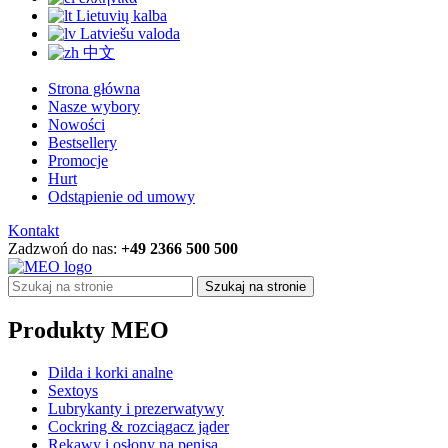
Lietuvių kalba
Latviešu valoda
中文
Strona główna
Nasze wybory
Nowości
Bestsellery
Promocje
Hurt
Odstąpienie od umowy
Kontakt
Zadzwoń do nas:
+49 2366 500 500
Szukaj na stronie
Produkty MEO
Dilda i korki analne
Sextoys
Lubrykanty i prezerwatywy
Cockring & rozciągacz jąder
Rękawy i osłony na penisa