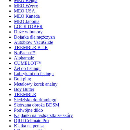
MEO Belgia
MEO Węgry
MEO USA
MEO Kanada
MEO Japonia
LOCKTOBER
Duże wibratory
Dojarka dla mężczyzn
Autoblow VacuGlide
TREMBLR BT-R
NoPacha™
Alphamale
CUMELOT™
Żel do fistingu
Lubrykant do fistingu
Butt plug
Metalowy korek analny
Boy Butter
TREMBLR
Siedzisko do rimmingu
Skórzana obroża BDSM
Podwójne dildo
Kajdanki na nadgarstki ze skóry
QIUI Cellmate Pro
Klatka na penisa