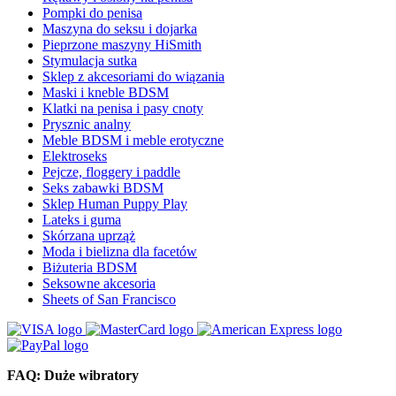
Pompki do penisa
Maszyna do seksu i dojarka
Pieprzone maszyny HiSmith
Stymulacja sutka
Sklep z akcesoriami do wiązania
Maski i kneble BDSM
Klatki na penisa i pasy cnoty
Prysznic analny
Meble BDSM i meble erotyczne
Elektroseks
Pejcze, floggery i paddle
Seks zabawki BDSM
Sklep Human Puppy Play
Lateks i guma
Skórzana uprząż
Moda i bielizna dla facetów
Biżuteria BDSM
Seksowne akcesoria
Sheets of San Francisco
FAQ: Duże wibratory