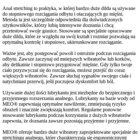
Anal stretching to praktyka, w której bardzo duże dilda są używane
do stopniowego rozciągania odbytu i otaczających go mięśni.
Metoda ta jest szczególnie odpowiednia dla doświadczonych
użytkowników, którzy lubią intensywne doznania i chcą
przetestować swoje granice. Stosowane są specjalnie opracowane
duże dilda, które ze względu na swój kształt i rozmiar pozwalają na
optymalną kontrolę i stopniowe, ukierunkowane rozciąganie.
Ważne jest, aby postępować powoli i ostrożnie podczas rozciągania
odbytu. Zawsze zaczynaj od mniejszych wibratorów lub korków,
aby delikatnie i stopniowo przygotować mięśnie. Gdy tylko twoje
ciało przyzwyczai się do rozciągania, możesz przejść do coraz
większych wibratorów. Zawsze słuchaj sygnałów swojego ciała i
natychmiast przerwij, jeśli poczujesz dyskomfort lub ból.
Używanie dużej ilości lubrykantu jest niezbędne do bezpiecznego i
przyjemnego rozszerzania analnego. Lubrykanty na bazie wody od
MEO® zapewniają optymalne nawilżenie, zmniejszają ryzyko
obrażeń i znacznie zwiększają komfort. Regularne ponowne
stosowanie lubrykantu podczas korzystania z dużych wibratorów
zapewnia, że doznania zawsze pozostają przyjemne i przyjemne.
MEO® oferuje bardzo duże wibratory zaprojektowane specjalnie do
stretchingu analnego, które charakteryzują się ergonomicznymi