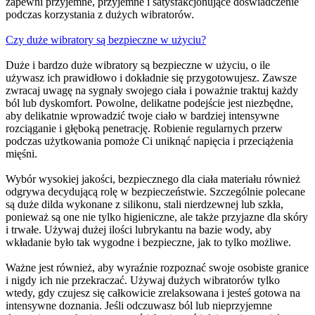
zapewni przyjemne, przyjemne i satysfakcjonujące doświadczenie
podczas korzystania z dużych wibratorów.
Czy duże wibratory są bezpieczne w użyciu?
Duże i bardzo duże wibratory są bezpieczne w użyciu, o ile
używasz ich prawidłowo i dokładnie się przygotowujesz. Zawsze
zwracaj uwagę na sygnały swojego ciała i poważnie traktuj każdy
ból lub dyskomfort. Powolne, delikatne podejście jest niezbędne,
aby delikatnie wprowadzić twoje ciało w bardziej intensywne
rozciąganie i głęboką penetrację. Robienie regularnych przerw
podczas użytkowania pomoże Ci uniknąć napięcia i przeciążenia
mięśni.
Wybór wysokiej jakości, bezpiecznego dla ciała materiału również
odgrywa decydującą rolę w bezpieczeństwie. Szczególnie polecane
są duże dilda wykonane z silikonu, stali nierdzewnej lub szkła,
ponieważ są one nie tylko higieniczne, ale także przyjazne dla skóry
i trwałe. Używaj dużej ilości lubrykantu na bazie wody, aby
wkładanie było tak wygodne i bezpieczne, jak to tylko możliwe.
Ważne jest również, aby wyraźnie rozpoznać swoje osobiste granice
i nigdy ich nie przekraczać. Używaj dużych wibratorów tylko
wtedy, gdy czujesz się całkowicie zrelaksowana i jesteś gotowa na
intensywne doznania. Jeśli odczuwasz ból lub nieprzyjemne