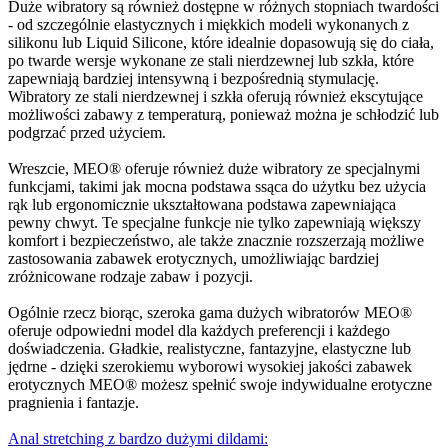
Duże wibratory są również dostępne w różnych stopniach twardości
- od szczególnie elastycznych i miękkich modeli wykonanych z
silikonu lub Liquid Silicone, które idealnie dopasowują się do ciała,
po twarde wersje wykonane ze stali nierdzewnej lub szkła, które
zapewniają bardziej intensywną i bezpośrednią stymulację.
Wibratory ze stali nierdzewnej i szkła oferują również ekscytujące
możliwości zabawy z temperaturą, ponieważ można je schłodzić lub
podgrzać przed użyciem.
Wreszcie, MEO® oferuje również duże wibratory ze specjalnymi
funkcjami, takimi jak mocna podstawa ssąca do użytku bez użycia
rąk lub ergonomicznie ukształtowana podstawa zapewniająca
pewny chwyt. Te specjalne funkcje nie tylko zapewniają większy
komfort i bezpieczeństwo, ale także znacznie rozszerzają możliwe
zastosowania zabawek erotycznych, umożliwiając bardziej
zróżnicowane rodzaje zabaw i pozycji.
Ogólnie rzecz biorąc, szeroka gama dużych wibratorów MEO®
oferuje odpowiedni model dla każdych preferencji i każdego
doświadczenia. Gładkie, realistyczne, fantazyjne, elastyczne lub
jędrne - dzięki szerokiemu wyborowi wysokiej jakości zabawek
erotycznych MEO® możesz spełnić swoje indywidualne erotyczne
pragnienia i fantazje.
Anal stretching z bardzo dużymi dildami: