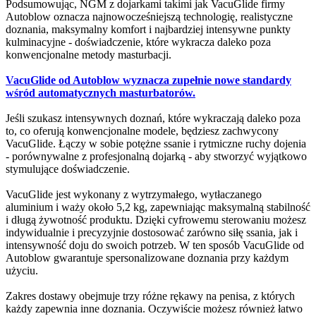
Podsumowując, NGM z dojarkami takimi jak VacuGlide firmy
Autoblow oznacza najnowocześniejszą technologię, realistyczne
doznania, maksymalny komfort i najbardziej intensywne punkty
kulminacyjne - doświadczenie, które wykracza daleko poza
konwencjonalne metody masturbacji.
VacuGlide od Autoblow wyznacza zupełnie nowe standardy
wśród automatycznych masturbatorów.
Jeśli szukasz intensywnych doznań, które wykraczają daleko poza
to, co oferują konwencjonalne modele, będziesz zachwycony
VacuGlide. Łączy w sobie potężne ssanie i rytmiczne ruchy dojenia
- porównywalne z profesjonalną dojarką - aby stworzyć wyjątkowo
stymulujące doświadczenie.
VacuGlide jest wykonany z wytrzymałego, wytłaczanego
aluminium i waży około 5,2 kg, zapewniając maksymalną stabilność
i długą żywotność produktu. Dzięki cyfrowemu sterowaniu możesz
indywidualnie i precyzyjnie dostosować zarówno siłę ssania, jak i
intensywność doju do swoich potrzeb. W ten sposób VacuGlide od
Autoblow gwarantuje spersonalizowane doznania przy każdym
użyciu.
Zakres dostawy obejmuje trzy różne rękawy na penisa, z których
każdy zapewnia inne doznania. Oczywiście możesz również łatwo