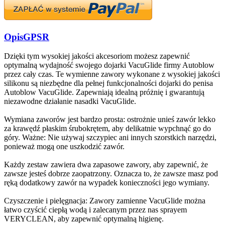
Opis
GPSR
Dzięki tym wysokiej jakości akcesoriom możesz zapewnić
optymalną wydajność swojego dojarki VacuGlide firmy Autoblow
przez cały czas. Te wymienne zawory wykonane z wysokiej jakości
silikonu są niezbędne dla pełnej funkcjonalności dojarki do penisa
Autoblow VacuGlide. Zapewniają idealną próżnię i gwarantują
niezawodne działanie nasadki VacuGlide.
Wymiana zaworów jest bardzo prosta: ostrożnie unieś zawór lekko
za krawędź płaskim śrubokrętem, aby delikatnie wypchnąć go do
góry. Ważne: Nie używaj szczypiec ani innych szorstkich narzędzi,
ponieważ mogą one uszkodzić zawór.
Każdy zestaw zawiera dwa zapasowe zawory, aby zapewnić, że
zawsze jesteś dobrze zaopatrzony. Oznacza to, że zawsze masz pod
ręką dodatkowy zawór na wypadek konieczności jego wymiany.
Czyszczenie i pielęgnacja: Zawory zamienne VacuGlide można
łatwo czyścić ciepłą wodą i zalecanym przez nas sprayem
VERYCLEAN, aby zapewnić optymalną higienę.