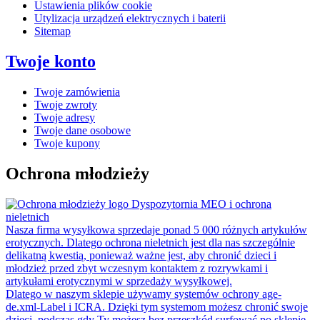
Ustawienia plików cookie
Utylizacja urządzeń elektrycznych i baterii
Sitemap
Twoje konto
Twoje zamówienia
Twoje zwroty
Twoje adresy
Twoje dane osobowe
Twoje kupony
Ochrona młodzieży
Dyspozytornia MEO i ochrona
nieletnich
Nasza firma wysyłkowa sprzedaje ponad 5 000 różnych artykułów
erotycznych. Dlatego ochrona nieletnich jest dla nas szczególnie
delikatną kwestią, ponieważ ważne jest, aby chronić dzieci i
młodzież przed zbyt wczesnym kontaktem z rozrywkami i
artykułami erotycznymi w sprzedaży wysyłkowej.
Dlatego w naszym sklepie używamy systemów ochrony age-
de.xml-Label i ICRA. Dzięki tym systemom możesz chronić swoje
dzieci, podczas gdy Ty możesz bez przeszkód surfować po sklepie.