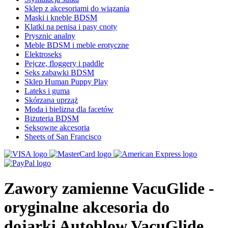
Sklep z akcesoriami do wiązania
Maski i kneble BDSM
Klatki na penisa i pasy cnoty
Prysznic analny
Meble BDSM i meble erotyczne
Elektroseks
Pejcze, floggery i paddle
Seks zabawki BDSM
Sklep Human Puppy Play
Lateks i guma
Skórzana uprząż
Moda i bielizna dla facetów
Biżuteria BDSM
Seksowne akcesoria
Sheets of San Francisco
Zawory zamienne VacuGlide -
oryginalne akcesoria do
dojarki Autoblow VacuGlide