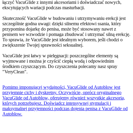
łączyć VacuGlide z innymi akcesoriami i doświadczać nowych,
ekscytujących wariacji podczas masturbacji.
Skuteczność VacuGlide w budowaniu i utrzymywaniu erekcji jest
szczególnie godna uwagi: dzięki silnemu efektowi ssania, który
przypomina dojarkę do penisa, może być stosowany nawet z
penisem we wzwodzie i pomaga zbudować i utrzymać silną erekcję.
To sprawia, że VacuGlide jest idealnym wyborem, jeśli chodzi o
zwiększenie Twojej sprawności seksualnej.
VacuGlide jest łatwy w pielęgnacji: poszczególne elementy są
wyjmowane i można je czyścić ciepłą wodą i odpowiednim
środkiem czyszczącym. Do czyszczenia polecamy nasz spray
"VeryClean".
Pomimo imponującej wydajności, VacuGlide od Autoblow jest
przyjemnie cichy i dyskretny. Oczywiście, oprócz oryginalnego
VacuGlide od Autoblow, oferujemy również wszystkie akcesoria,
których potrzebujesz. Doświadcz intensywnej stymulacji i
maksymalnej przyjemności podczas dojenia penisa z VacuGlide od
Autoblow.