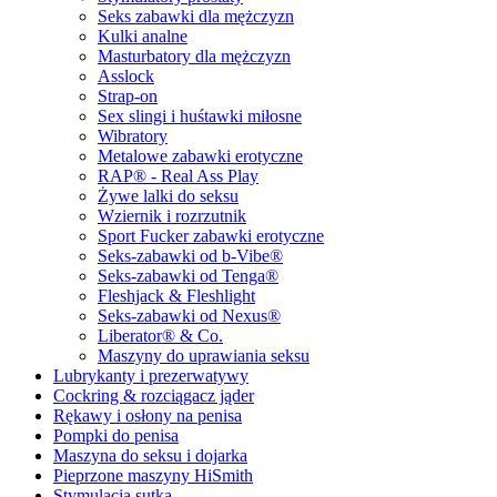
Seks zabawki dla mężczyzn
Kulki analne
Masturbatory dla mężczyzn
Asslock
Strap-on
Sex slingi i huśtawki miłosne
Wibratory
Metalowe zabawki erotyczne
RAP® - Real Ass Play
Żywe lalki do seksu
Wziernik i rozrzutnik
Sport Fucker zabawki erotyczne
Seks-zabawki od b-Vibe®
Seks-zabawki od Tenga®
Fleshjack & Fleshlight
Seks-zabawki od Nexus®
Liberator® & Co.
Maszyny do uprawiania seksu
Lubrykanty i prezerwatywy
Cockring & rozciągacz jąder
Rękawy i osłony na penisa
Pompki do penisa
Maszyna do seksu i dojarka
Pieprzone maszyny HiSmith
Stymulacja sutka