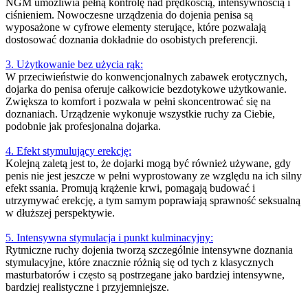
NGM umożliwia pełną kontrolę nad prędkością, intensywnością i
ciśnieniem. Nowoczesne urządzenia do dojenia penisa są
wyposażone w cyfrowe elementy sterujące, które pozwalają
dostosować doznania dokładnie do osobistych preferencji.
3. Użytkowanie bez użycia rąk:
W przeciwieństwie do konwencjonalnych zabawek erotycznych,
dojarka do penisa oferuje całkowicie bezdotykowe użytkowanie.
Zwiększa to komfort i pozwala w pełni skoncentrować się na
doznaniach. Urządzenie wykonuje wszystkie ruchy za Ciebie,
podobnie jak profesjonalna dojarka.
4. Efekt stymulujący erekcję:
Kolejną zaletą jest to, że dojarki mogą być również używane, gdy
penis nie jest jeszcze w pełni wyprostowany ze względu na ich silny
efekt ssania. Promują krążenie krwi, pomagają budować i
utrzymywać erekcję, a tym samym poprawiają sprawność seksualną
w dłuższej perspektywie.
5. Intensywna stymulacja i punkt kulminacyjny:
Rytmiczne ruchy dojenia tworzą szczególnie intensywne doznania
stymulacyjne, które znacznie różnią się od tych z klasycznych
masturbatorów i często są postrzegane jako bardziej intensywne,
bardziej realistyczne i przyjemniejsze.