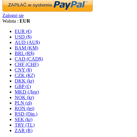
Zaloguj się
Waluta :
EUR
EUR (€)
USD ($)
AUD (AU$)
BAM (KM)
BRL (R$)
CAD (CAD$)
CHF (CHF)
CNY (¥)
CZK (Kč)
DKK (kr)
GBP (£)
MKD (Ден)
NOK (kr)
PLN (zł)
RON (lei)
RSD (Din.)
SEK (kr)
TRY (TL)
ZAR (R)