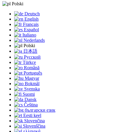
Polski
Deutsch
English
Français
Español
Italiano
Nederlands
Polski
日本語
Русский
Türkçe
Română
Português
Magyar
Bokmål
Svenska
Suomi
Dansk
Čeština
български език
Eesti keel
Slovenčina
Slovenščina
ελληνικά