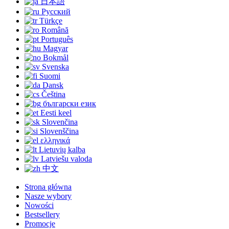
日本語
Русский
Türkçe
Română
Português
Magyar
Bokmål
Svenska
Suomi
Dansk
Čeština
български език
Eesti keel
Slovenčina
Slovenščina
ελληνικά
Lietuvių kalba
Latviešu valoda
中文
Strona główna
Nasze wybory
Nowości
Bestsellery
Promocje