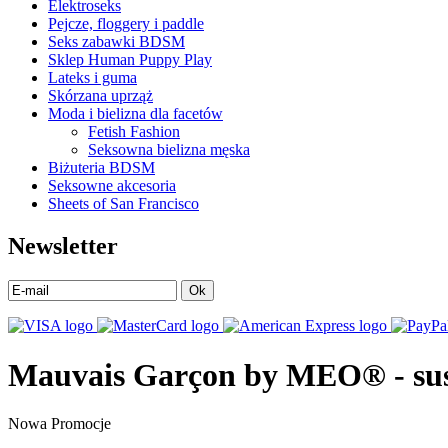
Elektroseks
Pejcze, floggery i paddle
Seks zabawki BDSM
Sklep Human Puppy Play
Lateks i guma
Skórzana uprząż
Moda i bielizna dla facetów
Fetish Fashion
Seksowna bielizna męska
Biżuteria BDSM
Seksowne akcesoria
Sheets of San Francisco
Newsletter
Ok
Mauvais Garçon by MEO® - susp
Nowa
Promocje