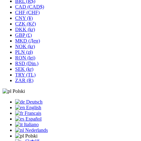
BRL (R$)
CAD (CAD$)
CHF (CHF)
CNY (¥)
CZK (Kč)
DKK (kr)
GBP (£)
MKD (Ден)
NOK (kr)
PLN (zł)
RON (lei)
RSD (Din.)
SEK (kr)
TRY (TL)
ZAR (R)
Polski
Deutsch
English
Français
Español
Italiano
Nederlands
Polski