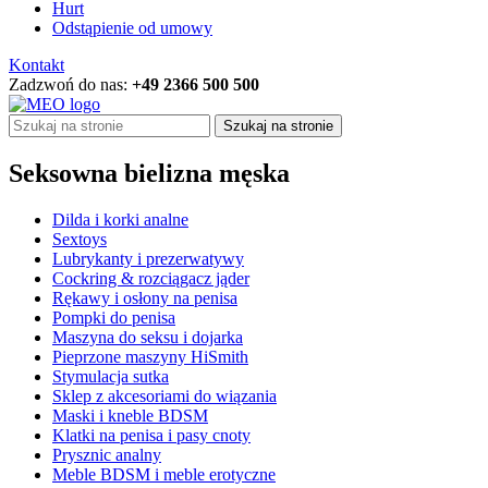
Hurt
Odstąpienie od umowy
Kontakt
Zadzwoń do nas:
+49 2366 500 500
Szukaj na stronie
Seksowna bielizna męska
Dilda i korki analne
Sextoys
Lubrykanty i prezerwatywy
Cockring & rozciągacz jąder
Rękawy i osłony na penisa
Pompki do penisa
Maszyna do seksu i dojarka
Pieprzone maszyny HiSmith
Stymulacja sutka
Sklep z akcesoriami do wiązania
Maski i kneble BDSM
Klatki na penisa i pasy cnoty
Prysznic analny
Meble BDSM i meble erotyczne