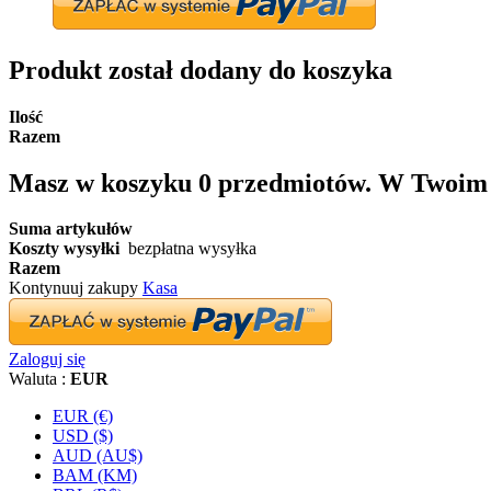
Produkt został dodany do koszyka
Ilość
Razem
Masz w koszyku
0
przedmiotów.
W Twoim k
Suma artykułów
Koszty wysyłki
bezpłatna wysyłka
Razem
Kontynuuj zakupy
Kasa
Zaloguj się
Waluta :
EUR
EUR (€)
USD ($)
AUD (AU$)
BAM (KM)