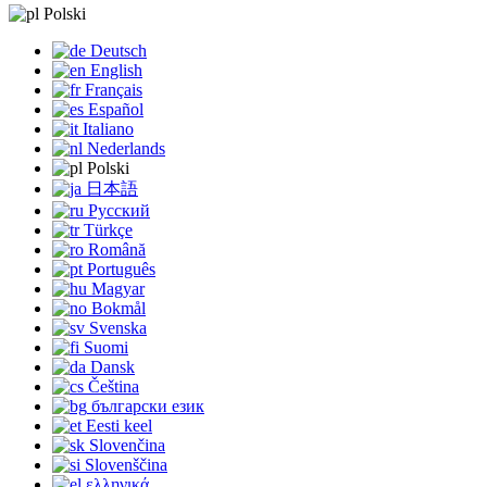
Polski
Deutsch
English
Français
Español
Italiano
Nederlands
Polski
日本語
Русский
Türkçe
Română
Português
Magyar
Bokmål
Svenska
Suomi
Dansk
Čeština
български език
Eesti keel
Slovenčina
Slovenščina
ελληνικά