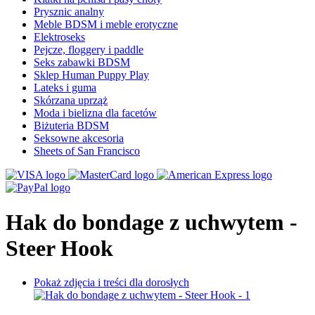
Prysznic analny
Meble BDSM i meble erotyczne
Elektroseks
Pejcze, floggery i paddle
Seks zabawki BDSM
Sklep Human Puppy Play
Lateks i guma
Skórzana uprząż
Moda i bielizna dla facetów
Biżuteria BDSM
Seksowne akcesoria
Sheets of San Francisco
Hak do bondage z uchwytem -
Steer Hook
Pokaż zdjęcia i treści dla dorosłych