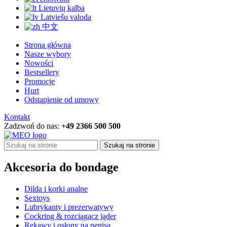
Lietuvių kalba
Latviešu valoda
中文
Strona główna
Nasze wybory
Nowości
Bestsellery
Promocje
Hurt
Odstąpienie od umowy
Kontakt
Zadzwoń do nas:
+49 2366 500 500
Szukaj na stronie
Akcesoria do bondage
Dilda i korki analne
Sextoys
Lubrykanty i prezerwatywy
Cockring & rozciągacz jąder
Rękawy i osłony na penisa