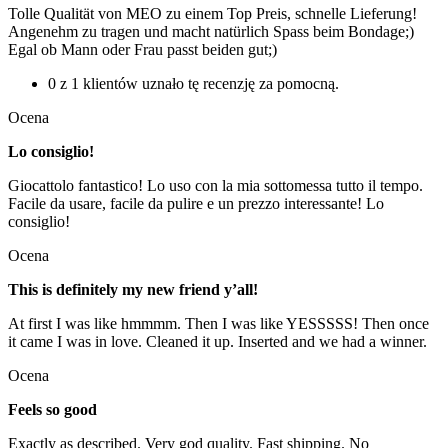
Tolle Qualität von MEO zu einem Top Preis, schnelle Lieferung!
Angenehm zu tragen und macht natürlich Spass beim Bondage;)
Egal ob Mann oder Frau passt beiden gut;)
0 z 1 klientów uznało tę recenzję za pomocną.
Ocena
Lo consiglio!
Giocattolo fantastico! Lo uso con la mia sottomessa tutto il tempo.
Facile da usare, facile da pulire e un prezzo interessante! Lo
consiglio!
Ocena
This is definitely my new friend y’all!
At first I was like hmmmm. Then I was like YESSSSS! Then once
it came I was in love. Cleaned it up. Inserted and we had a winner.
Ocena
Feels so good
Exactly as described. Very god quality. Fast shipping. No