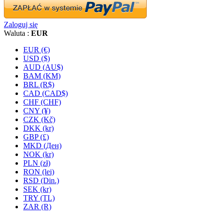
Zaloguj się
Waluta :
EUR
EUR (€)
USD ($)
AUD (AU$)
BAM (KM)
BRL (R$)
CAD (CAD$)
CHF (CHF)
CNY (¥)
CZK (Kč)
DKK (kr)
GBP (£)
MKD (Ден)
NOK (kr)
PLN (zł)
RON (lei)
RSD (Din.)
SEK (kr)
TRY (TL)
ZAR (R)