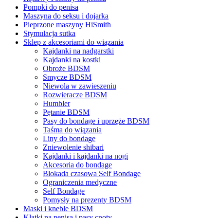
Pompki do penisa
Maszyna do seksu i dojarka
Pieprzone maszyny HiSmith
Stymulacja sutka
Sklep z akcesoriami do wiązania
Kajdanki na nadgarstki
Kajdanki na kostki
Obroże BDSM
Smycze BDSM
Niewola w zawieszeniu
Rozwieracze BDSM
Humbler
Pętanie BDSM
Pasy do bondage i uprzęże BDSM
Taśma do wiązania
Liny do bondage
Zniewolenie shibari
Kajdanki i kajdanki na nogi
Akcesoria do bondage
Blokada czasowa Self Bondage
Ograniczenia medyczne
Self Bondage
Pomysły na prezenty BDSM
Maski i kneble BDSM
Klatki na penisa i pasy cnoty