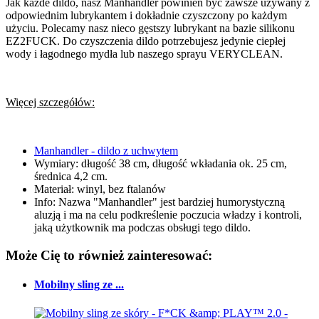
Jak każde dildo, nasz Manhandler powinien być zawsze używany z
odpowiednim lubrykantem i dokładnie czyszczony po każdym
użyciu. Polecamy nasz nieco gęstszy lubrykant na bazie silikonu
EZ2FUCK. Do czyszczenia dildo potrzebujesz jedynie ciepłej
wody i łagodnego mydła lub naszego sprayu VERYCLEAN.
Więcej szczegółów:
Manhandler - dildo z uchwytem
Wymiary: długość 38 cm, długość wkładania ok. 25 cm,
średnica 4,2 cm.
Materiał: winyl, bez ftalanów
Info: Nazwa "Manhandler" jest bardziej humorystyczną
aluzją i ma na celu podkreślenie poczucia władzy i kontroli,
jaką użytkownik ma podczas obsługi tego dildo.
Może Cię to również zainteresować:
Mobilny sling ze ...