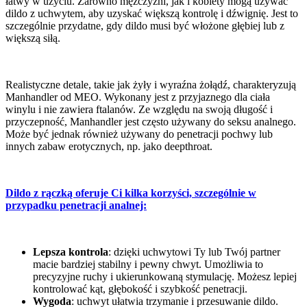
łatwy w użyciu. Zarówno mężczyźni, jak i kobiety mogą używać
dildo z uchwytem, aby uzyskać większą kontrolę i dźwignię. Jest to
szczególnie przydatne, gdy dildo musi być włożone głębiej lub z
większą siłą.
Realistyczne detale, takie jak żyły i wyraźna żołądź, charakteryzują
Manhandler od MEO. Wykonany jest z przyjaznego dla ciała
winylu i nie zawiera ftalanów. Ze względu na swoją długość i
przyczepność, Manhandler jest często używany do seksu analnego.
Może być jednak również używany do penetracji pochwy lub
innych zabaw erotycznych, np. jako deepthroat.
Dildo z rączką oferuje Ci kilka korzyści, szczególnie w
przypadku penetracji analnej:
Lepsza kontrola
: dzięki uchwytowi Ty lub Twój partner
macie bardziej stabilny i pewny chwyt. Umożliwia to
precyzyjne ruchy i ukierunkowaną stymulację. Możesz lepiej
kontrolować kąt, głębokość i szybkość penetracji.
Wygoda
: uchwyt ułatwia trzymanie i przesuwanie dildo.