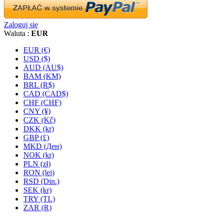
Zaloguj się
Waluta :
EUR
EUR (€)
USD ($)
AUD (AU$)
BAM (KM)
BRL (R$)
CAD (CAD$)
CHF (CHF)
CNY (¥)
CZK (Kč)
DKK (kr)
GBP (£)
MKD (Ден)
NOK (kr)
PLN (zł)
RON (lei)
RSD (Din.)
SEK (kr)
TRY (TL)
ZAR (R)