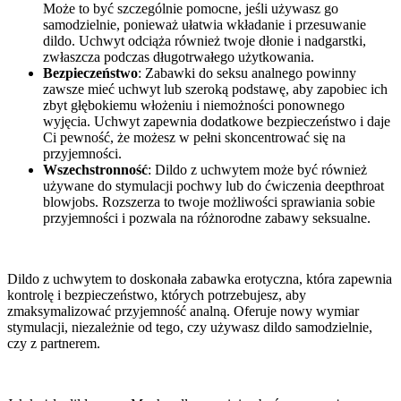
Może to być szczególnie pomocne, jeśli używasz go
samodzielnie, ponieważ ułatwia wkładanie i przesuwanie
dildo. Uchwyt odciąża również twoje dłonie i nadgarstki,
zwłaszcza podczas długotrwałego użytkowania.
Bezpieczeństwo
: Zabawki do seksu analnego powinny
zawsze mieć uchwyt lub szeroką podstawę, aby zapobiec ich
zbyt głębokiemu włożeniu i niemożności ponownego
wyjęcia. Uchwyt zapewnia dodatkowe bezpieczeństwo i daje
Ci pewność, że możesz w pełni skoncentrować się na
przyjemności.
Wszechstronność
: Dildo z uchwytem może być również
używane do stymulacji pochwy lub do ćwiczenia deepthroat
blowjobs. Rozszerza to twoje możliwości sprawiania sobie
przyjemności i pozwala na różnorodne zabawy seksualne.
Dildo z uchwytem to doskonała zabawka erotyczna, która zapewnia
kontrolę i bezpieczeństwo, których potrzebujesz, aby
zmaksymalizować przyjemność analną. Oferuje nowy wymiar
stymulacji, niezależnie od tego, czy używasz dildo samodzielnie,
czy z partnerem.