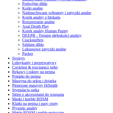
Podwójne dilda
Korki analne
Nadmuchiwane wibratory i zatyczki analne
Korek analny z blokadą
Rozszerzanie analne
Anal Depth Play
Korek analny Human Puppy
DEEPR - Trening głębokości analizy
Crackstuffers
Szklane dilda
Luksusowe zatyczki analne
Packer
Sextoys
Lubrykanty i prezerwatywy
Cockring & rozciągacz jąder
Rękawy i osłony na penisa
Pompki do penisa
Maszyna do seksu i dojarka
Pieprzone maszyny HiSmith
Stymulacja sutka
Sklep z akcesoriami do wiązania
Maski i kneble BDSM
Klatki na penisa i pasy cnoty
Prysznic analny
Meble BDSM i meble erotyczne