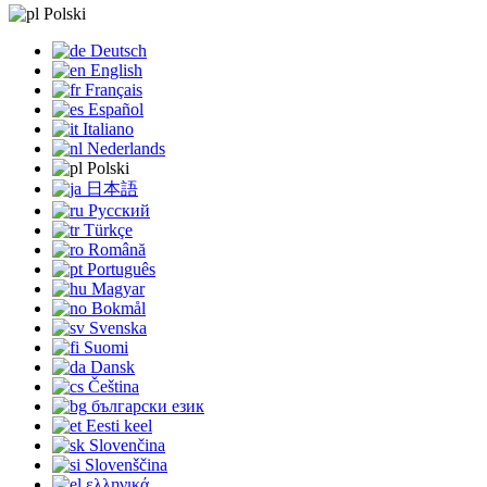
Polski
Deutsch
English
Français
Español
Italiano
Nederlands
Polski
日本語
Русский
Türkçe
Română
Português
Magyar
Bokmål
Svenska
Suomi
Dansk
Čeština
български език
Eesti keel
Slovenčina
Slovenščina
ελληνικά