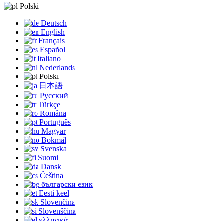
Polski
Deutsch
English
Français
Español
Italiano
Nederlands
Polski
日本語
Русский
Türkçe
Română
Português
Magyar
Bokmål
Svenska
Suomi
Dansk
Čeština
български език
Eesti keel
Slovenčina
Slovenščina
ελληνικά