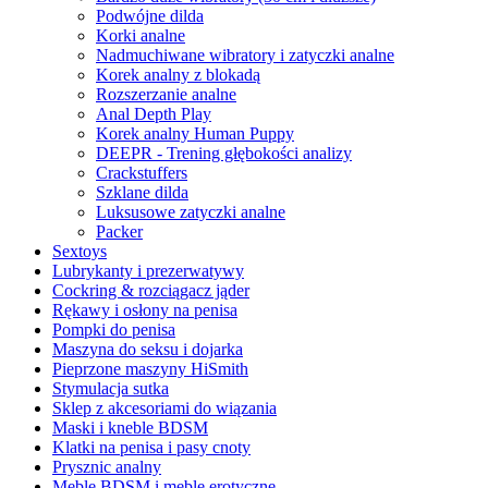
Podwójne dilda
Korki analne
Nadmuchiwane wibratory i zatyczki analne
Korek analny z blokadą
Rozszerzanie analne
Anal Depth Play
Korek analny Human Puppy
DEEPR - Trening głębokości analizy
Crackstuffers
Szklane dilda
Luksusowe zatyczki analne
Packer
Sextoys
Lubrykanty i prezerwatywy
Cockring & rozciągacz jąder
Rękawy i osłony na penisa
Pompki do penisa
Maszyna do seksu i dojarka
Pieprzone maszyny HiSmith
Stymulacja sutka
Sklep z akcesoriami do wiązania
Maski i kneble BDSM
Klatki na penisa i pasy cnoty
Prysznic analny
Meble BDSM i meble erotyczne