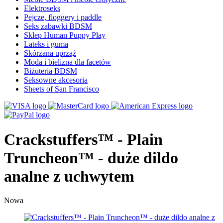
Elektroseks
Pejcze, floggery i paddle
Seks zabawki BDSM
Sklep Human Puppy Play
Lateks i guma
Skórzana uprząż
Moda i bielizna dla facetów
Biżuteria BDSM
Seksowne akcesoria
Sheets of San Francisco
Crackstuffers™ - Plain
Truncheon™ - duże dildo
analne z uchwytem
Nowa