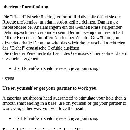
überlegte Formfindung
Die "Eichel" ist sehr überlegt geformt. Relativ spitz öffnet sie die
Rosette problemlos, um dann sofort geil zu dehnen. Damit mag
insbesondere bei Analanfängern ein die Geilheit krass steigernder
Dehnungsschmerz verbunden sein. Der nur wenig dünnere Schaft
hält die Rosette schön offen.Nach einer Zeit der Gewöhnung an
diese dauerhafte Dehnung wird das wiederholte rasche Durchtreten
der "Eichel" orgastische Gefühle auslösen.
Die oder der Penetrierte darf sich des Genusses sicher stöhnend dem
Geschehen ergeben.
3 z 3 klientów uznało tę recenzję za pomocną.
Ocena
Use on yourself or get your partner to work you
A tapering mushroom head guaranteed to stimulate your hole then a
smooth shaft ending in a base, use on yourself or get your partner to
work you, either way you will love the head.
1 z 1 klientów uznało tę recenzję za pomocną.