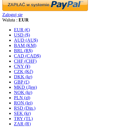
Zaloguj się
Waluta :
EUR
EUR (€)
USD ($)
AUD (AU$)
BAM (KM)
BRL (R$)
CAD (CAD$)
CHF (CHF)
CNY (¥)
CZK (Kč)
DKK (kr)
GBP (£)
MKD (Ден)
NOK (kr)
PLN (zł)
RON (lei)
RSD (Din.)
SEK (kr)
TRY (TL)
ZAR (R)