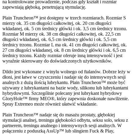
na kontrolowane prowadzenie, podczas gdy kształt i rozmiar
zapewniają głęboką, penetrującą stymulację.
Plain Truncheon™ jest dostępny w trzech rozmiarach. Rozmiar S
mierzy ok. 35 cm długości całkowitej, ok. 20 cm długości
wkładanej, ok. 5 cm średnicy główki i ok. 3,5 cm średnicy trzonu.
Rozmiar M mierzy ok. 38 cm długości całkowitej, ok. 22,5 cm
długości wkładanej, ok. 6,5 cm średnicy główki i ok. 5,5 cm
średnicy trzonu. Rozmiar L ma ok. 41 cm długości całkowitej, ok.
27 cm długości wkładanej, ok. 8 cm średnicy główki i ok. 6,5 cm
średnicy trzonu. Każdy rozmiar oferuje inną intensywność i jest
wyraźnie skierowany do doświadczonych użytkowników.
Dildo jest wykonane z winylu wolnego od ftalanów. Dobrze leży w
dłoni, jest łatwe w czyszczeniu i nadaje się do intensywnych sesji
analnych z dużą ilością lubrykantu. Plain Truncheon™ może być
używany z lubrykantami na bazie wody, silikonu lub lubrykantami
hybrydowymi. Szczególnie polecany jest lubrykant hybrydowy
GloryHole™ firmy MEO®, który zapewnia doskonałe nawilżenie.
Spray Extremeo może również ułatwić wkładanie.
Plain Truncheon™ nadaje się do masażu prostaty, głębokiej
stymulacji analnej, treningu głębokości odbytu, seksu solo, seksu z
partnerem, treningu analnego i intensywnych sesji analnych. W
połączeniu z poduszką AssUp™ lub slingiem Fuck & Play,