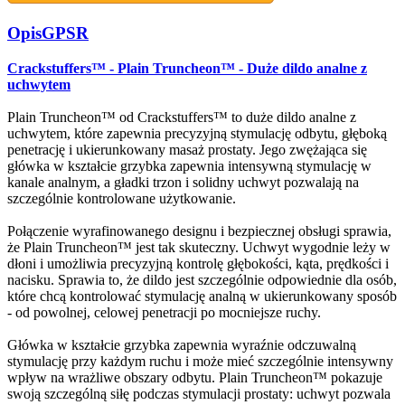
Opis
GPSR
Crackstuffers™ - Plain Truncheon™ - Duże dildo analne z
uchwytem
Plain Truncheon™ od Crackstuffers™ to duże dildo analne z
uchwytem, które zapewnia precyzyjną stymulację odbytu, głęboką
penetrację i ukierunkowany masaż prostaty. Jego zwężająca się
główka w kształcie grzybka zapewnia intensywną stymulację w
kanale analnym, a gładki trzon i solidny uchwyt pozwalają na
szczególnie kontrolowane użytkowanie.
Połączenie wyrafinowanego designu i bezpiecznej obsługi sprawia,
że Plain Truncheon™ jest tak skuteczny. Uchwyt wygodnie leży w
dłoni i umożliwia precyzyjną kontrolę głębokości, kąta, prędkości i
nacisku. Sprawia to, że dildo jest szczególnie odpowiednie dla osób,
które chcą kontrolować stymulację analną w ukierunkowany sposób
- od powolnej, celowej penetracji po mocniejsze ruchy.
Główka w kształcie grzybka zapewnia wyraźnie odczuwalną
stymulację przy każdym ruchu i może mieć szczególnie intensywny
wpływ na wrażliwe obszary odbytu. Plain Truncheon™ pokazuje
swoją szczególną siłę podczas stymulacji prostaty: uchwyt pozwala