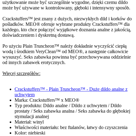
użytkowanie może być szczególnie wygodne, dzięki czemu dildo
może być używane w kontrolowany, głęboki i intensywny sposób.
Crackstuffers™ jest znany z dużych, niezwykłych dild i korków do
pośladków. MEO® oferuje wybrane produkty Crackstuffers™ dla
każdego, kto chce połączyć wyjątkowe doznania analne z jakością,
doświadczeniem i dyskretną dostawą.
Po użyciu Plain Truncheon™ należy dokładnie wyczyścić ciepłą
wodą i środkiem VeryClean™ od MEO®, a następnie całkowicie
wysuszyć. Seks zabawka powinna być przechowywana oddzielnie
od innych zabawek erotycznych.
Więcej szczegółów:
Crackstuffers™ - Plain Truncheon™ - Duże dildo analne z
uchwytem
Marka: Crackstuffers™ x MEO®
Typ produktu: Dildo analne / Dildo z uchwytem / Dildo
prostaty / Seks zabawka analna / Seks zabawka do głębokiej
stymulacji analnej
Materiał: winyl
Właściwości materiału: bez ftalanów, łatwy do czyszczenia
Kolor: niebieski