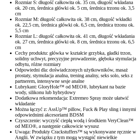
Rozmiar S: długość całkowita ok. 35 cm, długość wkładana
ok. 20 cm, średnica główki ok. 5 cm, średnica trzonu ok. 3,5
cm
Rozmiar M: długość całkowita ok. 38 cm, długość wkładki
ok. 22,5 cm, średnica główki ok. 6,5 cm, średnica trzonu ok.
5,5 cm
Rozmiar L: długość całkowita ok. 41 cm, długość wkładania
ok. 27 cm, średnica główki ok. 8 cm, średnica trzonu ok. 6,5
cm
Cechy produktu: główka w kształcie grzybka, gładki trzon,
solidny uchwyt, precyzyjne prowadzenie, głęboka stymulacja
odbytu, różne rozmiary
Odpowiedni dla: doświadczonych użytkowników, masaż
prostaty, stymulacja analna, trening analny, seks solo, seks z
partnerem, intensywne sesje analne
Lubrykant: GloryHole™ od MEO®, lubrykant na bazie
wody, silikonu lub hybrydowy
Dodatkowa rekomendacja: Extremeo Spray może ułatwić
wkładanie
Można łączyć z: AssUp™ pillow, Fuck & Play sling i innymi
odpowiednimi akcesoriami BDSM
Czyszczenie: wyczyść ciepłą wodą i środkiem VeryClean™
od MEO®, a następnie całkowicie wysusz
Uwaga: Produkty Crackstuffers™ są wykonywane ręcznie w
Anglii. W związku z tym mogą wystąpić niewielkie