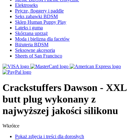
Elektroseks
Pejcze, floggery i paddle
Seks zabawki BDSM
Sklep Human Puppy Play
Lateks i guma
Skórzana uprząż
Moda i bielizna dla facetów
Biżuteria BDSM
Seksowne akcesoria
Sheets of San Francisco
Crackstuffers Dawson - XXL
butt plug wykonany z
najwyższej jakości silikonu
Wkrótce
Pokaż zdjęcia i treści dla dorosłych