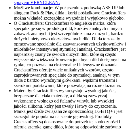
sprayem VERYCLEAN.
Możliwe kombinacje: W połączeniu z poduszką ASS UP lub
slingiem Fuck & Play, dilda i korki pośladkowe Crackstuffers
można wkładać szczególnie wygodnie i wyjątkowo głęboko.
O Crackstuffers: Crackstuffers to angielska marka, która
specjalizuje się w produkcji dild, korków analnych i innych
zabawek analnych i jest szczególnie znana z dużych, bardzo
dużych i nietypowo ukształtowanych dild. Dilda te zostały
opracowane specjalnie dla zaawansowanych użytkowników i
miłośników intensywnej stymulacji analnej. Crackstuffers jest
najbardziej znany ze swoich dużych dild, które są często
większe niż większość konwencjonalnych dild dostępnych na
rynku, co pozwala na ekstremalne i intensywne doznania.
Crackstuffers oferuje wiele unikalnych wzorów, często
zaprojektowanych specjalnie do stymulacji analnej, w tym
dilda z bardzo wyraźnymi główkami, wąskimi trzonami i
szerokimi podstawami, które pozwalają na różne doznania.
Materiały: Crackstuffers wykorzystuje wysokiej jakości,
bezpieczne dla ciała materiały, a dilda są zazwyczaj
wykonane z wolnego od ftalanów winylu lub wysokiej
jakości silikonu, który jest trwały i łatwy do czyszczenia.
Marka jest ściśle związana ze społecznością LGBTQ+ i jest
szczególnie popularna na scenie gejowskiej. Produkty
Crackstuffers są dostosowane do potrzeb tej społeczności i
oferują szeroką gamę dildo, które są odpowiednie zarówno