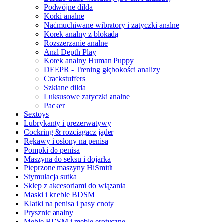
Podwójne dilda
Korki analne
Nadmuchiwane wibratory i zatyczki analne
Korek analny z blokadą
Rozszerzanie analne
Anal Depth Play
Korek analny Human Puppy
DEEPR - Trening głębokości analizy
Crackstuffers
Szklane dilda
Luksusowe zatyczki analne
Packer
Sextoys
Lubrykanty i prezerwatywy
Cockring & rozciągacz jąder
Rękawy i osłony na penisa
Pompki do penisa
Maszyna do seksu i dojarka
Pieprzone maszyny HiSmith
Stymulacja sutka
Sklep z akcesoriami do wiązania
Maski i kneble BDSM
Klatki na penisa i pasy cnoty
Prysznic analny
Meble BDSM i meble erotyczne