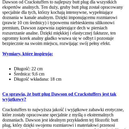
Dawson od Crackstuffers to najlepszy butt plug dla wszystkich
ekspertów analnych. Ten duży, gruby butt plug został opracowany
specjalnie dla tych, którzy kochają intensywne, wypełniające
doznania w kanale analnym. Dzięki imponującemu rozmiarowi
(prawie 10 cm średnicy) i typowemu niebieskiemu silikonowi
premium, Dawson zapewnia zapierające dech w piersiach
rozszerzanie analne. Dzięki miękkiej i elastycznej fakturze, ten
ogromny korek analny gładko wsuwa się w odbyt i pozostaje
bezpiecznie na swoim miejscu, rozwijając swój pełny efekt.
Wymiary, które inspirują:
Długość: 22 cm
Średnica: 9,6 cm
Długość wkładana: 18 cm
Co sprawia, że butt plug Dawson od Crackstuffers jest tak
wyjątkowy?
Crackstuffers to najwyższa jakość i wyjątkowe zabawki erotyczne,
które zostały opracowane specjalnie z myślą o ekstremalnych
doznaniach. Dawson jest idealnym przykładem tej filozofii: butt
plug, który dzięki swojemu rozmiarowi i materiałowi przenosi