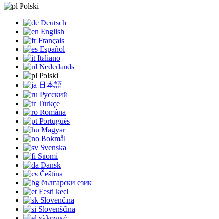
Polski
Deutsch
English
Français
Español
Italiano
Nederlands
Polski
日本語
Русский
Türkçe
Română
Português
Magyar
Bokmål
Svenska
Suomi
Dansk
Čeština
български език
Eesti keel
Slovenčina
Slovenščina
ελληνικά