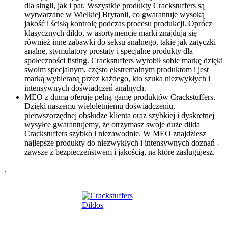
dla singli, jak i par. Wszystkie produkty Crackstuffers są
wytwarzane w Wielkiej Brytanii, co gwarantuje wysoką
jakość i ścisłą kontrolę podczas procesu produkcji. Oprócz
klasycznych dildo, w asortymencie marki znajdują się
również inne zabawki do seksu analnego, takie jak zatyczki
analne, stymulatory prostaty i specjalne produkty dla
społeczności fisting. Crackstuffers wyrobił sobie markę dzięki
swoim specjalnym, często ekstremalnym produktom i jest
marką wybieraną przez każdego, kto szuka niezwykłych i
intensywnych doświadczeń analnych.
MEO z dumą oferuje pełną gamę produktów Crackstuffers.
Dzięki naszemu wieloletniemu doświadczeniu,
pierwszorzędnej obsłudze klienta oraz szybkiej i dyskretnej
wysyłce gwarantujemy, że otrzymasz swoje duże dilda
Crackstuffers szybko i niezawodnie. W MEO znajdziesz
najlepsze produkty do niezwykłych i intensywnych doznań -
zawsze z bezpieczeństwem i jakością, na które zasługujesz.
.