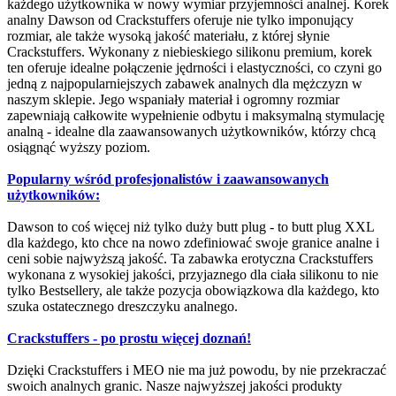
każdego użytkownika w nowy wymiar przyjemności analnej. Korek
analny Dawson od Crackstuffers oferuje nie tylko imponujący
rozmiar, ale także wysoką jakość materiału, z której słynie
Crackstuffers. Wykonany z niebieskiego silikonu premium, korek
ten oferuje idealne połączenie jędrności i elastyczności, co czyni go
jedną z najpopularniejszych zabawek analnych dla mężczyzn w
naszym sklepie. Jego wspaniały materiał i ogromny rozmiar
zapewniają całkowite wypełnienie odbytu i maksymalną stymulację
analną - idealne dla zaawansowanych użytkowników, którzy chcą
osiągnąć wyższy poziom.
Popularny wśród profesjonalistów i zaawansowanych
użytkowników:
Dawson to coś więcej niż tylko duży butt plug - to butt plug XXL
dla każdego, kto chce na nowo zdefiniować swoje granice analne i
ceni sobie najwyższą jakość. Ta zabawka erotyczna Crackstuffers
wykonana z wysokiej jakości, przyjaznego dla ciała silikonu to nie
tylko Bestsellery, ale także pozycja obowiązkowa dla każdego, kto
szuka ostatecznego dreszczyku analnego.
Crackstuffers - po prostu więcej doznań!
Dzięki Crackstuffers i MEO nie ma już powodu, by nie przekraczać
swoich analnych granic. Nasze najwyższej jakości produkty