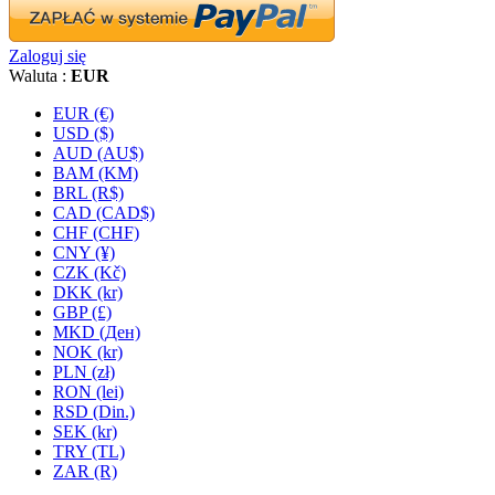
Zaloguj się
Waluta :
EUR
EUR (€)
USD ($)
AUD (AU$)
BAM (KM)
BRL (R$)
CAD (CAD$)
CHF (CHF)
CNY (¥)
CZK (Kč)
DKK (kr)
GBP (£)
MKD (Ден)
NOK (kr)
PLN (zł)
RON (lei)
RSD (Din.)
SEK (kr)
TRY (TL)
ZAR (R)