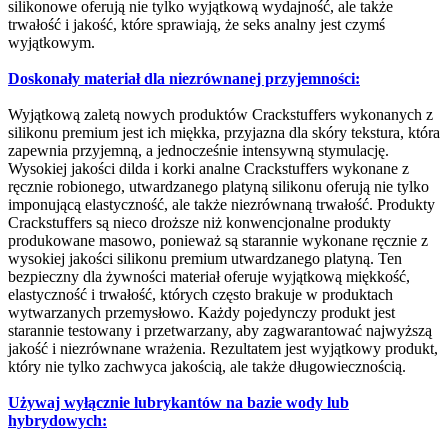
silikonowe oferują nie tylko wyjątkową wydajność, ale także
trwałość i jakość, które sprawiają, że seks analny jest czymś
wyjątkowym.
Doskonały materiał dla niezrównanej przyjemności:
Wyjątkową zaletą nowych produktów Crackstuffers wykonanych z
silikonu premium jest ich miękka, przyjazna dla skóry tekstura, która
zapewnia przyjemną, a jednocześnie intensywną stymulację.
Wysokiej jakości dilda i korki analne Crackstuffers wykonane z
ręcznie robionego, utwardzanego platyną silikonu oferują nie tylko
imponującą elastyczność, ale także niezrównaną trwałość. Produkty
Crackstuffers są nieco droższe niż konwencjonalne produkty
produkowane masowo, ponieważ są starannie wykonane ręcznie z
wysokiej jakości silikonu premium utwardzanego platyną. Ten
bezpieczny dla żywności materiał oferuje wyjątkową miękkość,
elastyczność i trwałość, których często brakuje w produktach
wytwarzanych przemysłowo. Każdy pojedynczy produkt jest
starannie testowany i przetwarzany, aby zagwarantować najwyższą
jakość i niezrównane wrażenia. Rezultatem jest wyjątkowy produkt,
który nie tylko zachwyca jakością, ale także długowiecznością.
Używaj wyłącznie lubrykantów na bazie wody lub
hybrydowych: