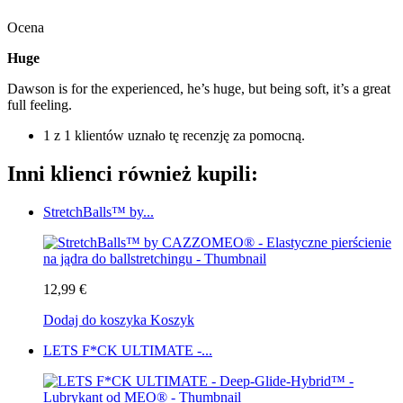
Ocena
Huge
Dawson is for the experienced, he’s huge, but being soft, it’s a great
full feeling.
1 z 1 klientów uznało tę recenzję za pomocną.
Inni klienci również kupili:
StretchBalls™ by...
12,99 €
Dodaj do koszyka
Koszyk
LETS F*CK ULTIMATE -...