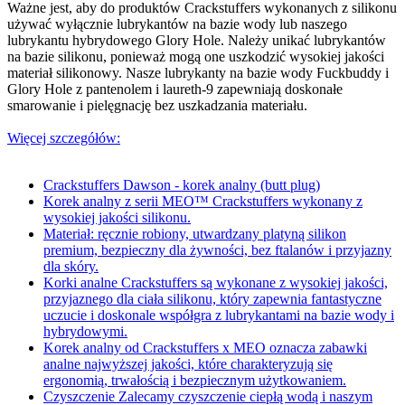
Ważne jest, aby do produktów Crackstuffers wykonanych z silikonu
używać wyłącznie lubrykantów na bazie wody lub naszego
lubrykantu hybrydowego Glory Hole. Należy unikać lubrykantów
na bazie silikonu, ponieważ mogą one uszkodzić wysokiej jakości
materiał silikonowy. Nasze lubrykanty na bazie wody Fuckbuddy i
Glory Hole z pantenolem i laureth-9 zapewniają doskonałe
smarowanie i pielęgnację bez uszkadzania materiału.
Więcej szczegółów:
Crackstuffers Dawson - korek analny (butt plug)
Korek analny
z serii MEO™ Crackstuffers wykonany z
wysokiej jakości silikonu.
Materiał: ręcznie robiony, utwardzany platyną silikon
premium, bezpieczny dla żywności, bez ftalanów i przyjazny
dla skóry.
Korki analne Crackstuffers
są wykonane z wysokiej jakości,
przyjaznego dla ciała silikonu, który zapewnia fantastyczne
uczucie i doskonale współgra z lubrykantami na bazie wody i
hybrydowymi.
Korek analny od Crackstuffers x MEO oznacza zabawki
analne najwyższej jakości, które charakteryzują się
ergonomią, trwałością i bezpiecznym użytkowaniem.
Czyszczenie Zalecamy czyszczenie ciepłą wodą i naszym