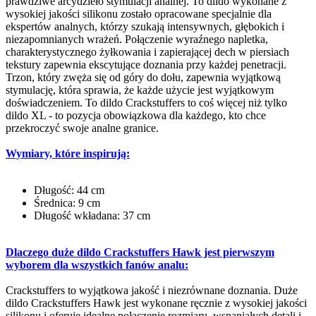
prawdziwe arcydzieło stymulacji analnej. To dildo wykonane z
wysokiej jakości silikonu zostało opracowane specjalnie dla
ekspertów analnych, którzy szukają intensywnych, głębokich i
niezapomnianych wrażeń. Połączenie wyraźnego napletka,
charakterystycznego żyłkowania i zapierającej dech w piersiach
tekstury zapewnia ekscytujące doznania przy każdej penetracji.
Trzon, który zwęża się od góry do dołu, zapewnia wyjątkową
stymulację, która sprawia, że każde użycie jest wyjątkowym
doświadczeniem. To dildo Crackstuffers to coś więcej niż tylko
dildo XL - to pozycja obowiązkowa dla każdego, kto chce
przekroczyć swoje analne granice.
Wymiary, które inspirują:
Długość: 44 cm
Średnica: 9 cm
Długość wkładana: 37 cm
Dlaczego duże dildo Crackstuffers Hawk jest pierwszym
wyborem dla wszystkich fanów analu:
Crackstuffers to wyjątkowa jakość i niezrównane doznania. Duże
dildo Crackstuffers Hawk jest wykonane ręcznie z wysokiej jakości
silikonu i oferuje idealne połączenie rozmiaru, wspaniałych detali i