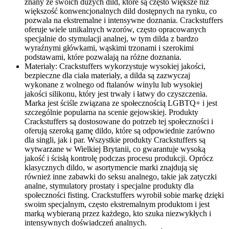
znany ze swoich dużych dild, które są często większe niż
większość konwencjonalnych dild dostępnych na rynku, co
pozwala na ekstremalne i intensywne doznania. Crackstuffers
oferuje wiele unikalnych wzorów, często opracowanych
specjalnie do stymulacji analnej, w tym dilda z bardzo
wyraźnymi główkami, wąskimi trzonami i szerokimi
podstawami, które pozwalają na różne doznania.
Materiały: Crackstuffers wykorzystuje wysokiej jakości,
bezpieczne dla ciała materiały, a dilda są zazwyczaj
wykonane z wolnego od ftalanów winylu lub wysokiej
jakości silikonu, który jest trwały i łatwy do czyszczenia.
Marka jest ściśle związana ze społecznością LGBTQ+ i jest
szczególnie popularna na scenie gejowskiej. Produkty
Crackstuffers są dostosowane do potrzeb tej społeczności i
oferują szeroką gamę dildo, które są odpowiednie zarówno
dla singli, jak i par. Wszystkie produkty Crackstuffers są
wytwarzane w Wielkiej Brytanii, co gwarantuje wysoką
jakość i ścisłą kontrolę podczas procesu produkcji. Oprócz
klasycznych dildo, w asortymencie marki znajdują się
również inne zabawki do seksu analnego, takie jak zatyczki
analne, stymulatory prostaty i specjalne produkty dla
społeczności fisting. Crackstuffers wyrobił sobie markę dzięki
swoim specjalnym, często ekstremalnym produktom i jest
marką wybieraną przez każdego, kto szuka niezwykłych i
intensywnych doświadczeń analnych.