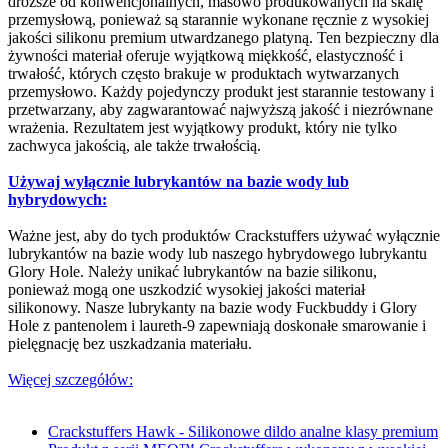
droższe od konwencjonalnych, masowo produkowanych na skalę
przemysłową, ponieważ są starannie wykonane ręcznie z wysokiej
jakości silikonu premium utwardzanego platyną. Ten bezpieczny dla
żywności materiał oferuje wyjątkową miękkość, elastyczność i
trwałość, których często brakuje w produktach wytwarzanych
przemysłowo. Każdy pojedynczy produkt jest starannie testowany i
przetwarzany, aby zagwarantować najwyższą jakość i niezrównane
wrażenia. Rezultatem jest wyjątkowy produkt, który nie tylko
zachwyca jakością, ale także trwałością.
Używaj wyłącznie lubrykantów na bazie wody lub
hybrydowych:
Ważne jest, aby do tych produktów Crackstuffers używać wyłącznie
lubrykantów na bazie wody lub naszego hybrydowego lubrykantu
Glory Hole. Należy unikać lubrykantów na bazie silikonu,
ponieważ mogą one uszkodzić wysokiej jakości materiał
silikonowy. Nasze lubrykanty na bazie wody Fuckbuddy i Glory
Hole z pantenolem i laureth-9 zapewniają doskonałe smarowanie i
pielęgnację bez uszkadzania materiału.
Więcej szczegółów:
Crackstuffers Hawk - Silikonowe dildo analne klasy premium