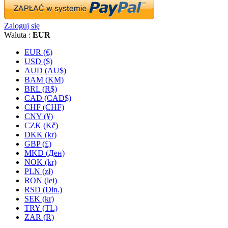
Zaloguj się
Waluta :
EUR
EUR (€)
USD ($)
AUD (AU$)
BAM (KM)
BRL (R$)
CAD (CAD$)
CHF (CHF)
CNY (¥)
CZK (Kč)
DKK (kr)
GBP (£)
MKD (Ден)
NOK (kr)
PLN (zł)
RON (lei)
RSD (Din.)
SEK (kr)
TRY (TL)
ZAR (R)