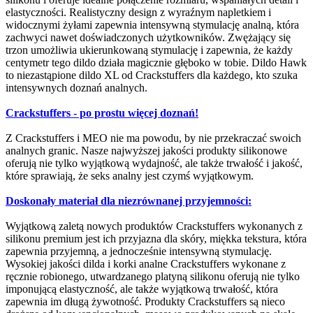
elastyczności. Realistyczny design z wyraźnym napletkiem i
widocznymi żyłami zapewnia intensywną stymulację analną, która
zachwyci nawet doświadczonych użytkowników. Zwężający się
trzon umożliwia ukierunkowaną stymulację i zapewnia, że każdy
centymetr tego dildo działa magicznie głęboko w tobie. Dildo Hawk
to niezastąpione dildo XL od Crackstuffers dla każdego, kto szuka
intensywnych doznań analnych.
Crackstuffers - po prostu więcej doznań!
Z Crackstuffers i MEO nie ma powodu, by nie przekraczać swoich
analnych granic. Nasze najwyższej jakości produkty silikonowe
oferują nie tylko wyjątkową wydajność, ale także trwałość i jakość,
które sprawiają, że seks analny jest czymś wyjątkowym.
Doskonały materiał dla niezrównanej przyjemności:
Wyjątkową zaletą nowych produktów Crackstuffers wykonanych z
silikonu premium jest ich przyjazna dla skóry, miękka tekstura, która
zapewnia przyjemną, a jednocześnie intensywną stymulację.
Wysokiej jakości dilda i korki analne Crackstuffers wykonane z
ręcznie robionego, utwardzanego platyną silikonu oferują nie tylko
imponującą elastyczność, ale także wyjątkową trwałość, która
zapewnia im długą żywotność. Produkty Crackstuffers są nieco