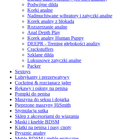
Podwójne dilda
Korki analne
Nadmuchiwane wibratory i zatyczki analne
Korek analny z blokadą
Rozszerzanie analne
Anal Depth Play
Korek analny Human Puppy
DEEPR - Trening głębokości analizy
Crackstuffers
Szklane dilda
Luksusowe zatyczki analne
Packer
Sextoys
Lubrykanty i prezerwatywy
Cockring & rozciągacz jąder
Rękawy i osłony na penisa
Pompki do penisa
Maszyna do seksu i dojarka
Pieprzone maszyny HiSmith
Stymulacja sutka
Sklep z akcesoriami do wiązania
Maski i kneble BDSM
Klatki na penisa i pasy cnoty
Prysznic analny
Meble BDSM i meble erotyczne