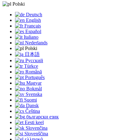
Polski
Deutsch
English
Français
Español
Italiano
Nederlands
Polski
日本語
Русский
Türkçe
Română
Português
Magyar
Bokmål
Svenska
Suomi
Dansk
Čeština
български език
Eesti keel
Slovenčina
Slovenščina
ελληνικά