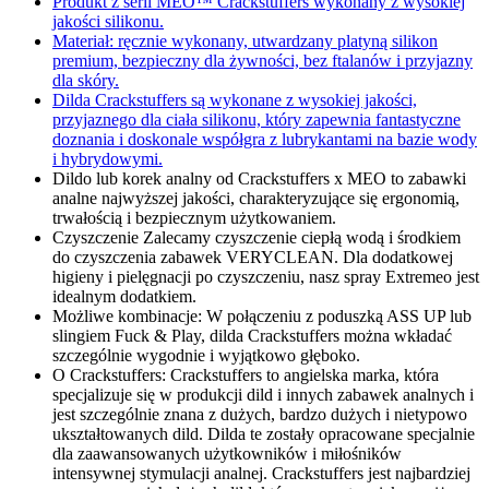
Produkt z serii MEO™ Crackstuffers wykonany z wysokiej
jakości silikonu.
Materiał: ręcznie wykonany, utwardzany platyną silikon
premium, bezpieczny dla żywności, bez ftalanów i przyjazny
dla skóry.
Dilda Crackstuffers są wykonane z wysokiej jakości,
przyjaznego dla ciała silikonu, który zapewnia fantastyczne
doznania i doskonale współgra z lubrykantami na bazie wody
i hybrydowymi.
Dildo lub korek analny od Crackstuffers x MEO to zabawki
analne najwyższej jakości, charakteryzujące się ergonomią,
trwałością i bezpiecznym użytkowaniem.
Czyszczenie Zalecamy czyszczenie ciepłą wodą i środkiem
do czyszczenia zabawek VERYCLEAN. Dla dodatkowej
higieny i pielęgnacji po czyszczeniu, nasz spray Extremeo jest
idealnym dodatkiem.
Możliwe kombinacje: W połączeniu z poduszką ASS UP lub
slingiem Fuck & Play, dilda Crackstuffers można wkładać
szczególnie wygodnie i wyjątkowo głęboko.
O Crackstuffers: Crackstuffers to angielska marka, która
specjalizuje się w produkcji dild i innych zabawek analnych i
jest szczególnie znana z dużych, bardzo dużych i nietypowo
ukształtowanych dild. Dilda te zostały opracowane specjalnie
dla zaawansowanych użytkowników i miłośników
intensywnej stymulacji analnej. Crackstuffers jest najbardziej