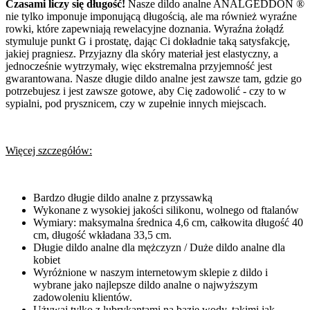
Czasami liczy się długość!
Nasze dildo analne ANALGEDDON ®
nie tylko imponuje imponującą długością, ale ma również wyraźne
rowki, które zapewniają rewelacyjne doznania. Wyraźna żołądź
stymuluje punkt G i prostatę, dając Ci dokładnie taką satysfakcję,
jakiej pragniesz. Przyjazny dla skóry materiał jest elastyczny, a
jednocześnie wytrzymały, więc ekstremalna przyjemność jest
gwarantowana. Nasze długie dildo analne jest zawsze tam, gdzie go
potrzebujesz i jest zawsze gotowe, aby Cię zadowolić - czy to w
sypialni, pod prysznicem, czy w zupełnie innych miejscach.
Więcej szczegółów:
Bardzo długie dildo analne z przyssawką
Wykonane z wysokiej jakości silikonu, wolnego od ftalanów
Wymiary: maksymalna średnica 4,6 cm, całkowita długość 40
cm, długość wkładana 33,5 cm.
Długie dildo analne dla mężczyzn / Duże dildo analne dla
kobiet
Wyróżnione w naszym internetowym sklepie z dildo i
wybrane jako najlepsze dildo analne o najwyższym
zadowoleniu klientów.
Używaj tylko z lubrykantami na bazie wody, takimi jak