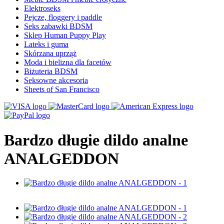
Elektroseks
Pejcze, floggery i paddle
Seks zabawki BDSM
Sklep Human Puppy Play
Lateks i guma
Skórzana uprząż
Moda i bielizna dla facetów
Biżuteria BDSM
Seksowne akcesoria
Sheets of San Francisco
Bardzo długie dildo analne
ANALGEDDON