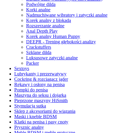
Podwójne dilda
Korki analne
Nadmuchiwane wibratory i zatyczki analne
Korek analny z blokadą
Rozszerzanie analne
Anal Depth Play
Korek analny Human Puppy
DEEPR - Trening głębokości analizy
Crackstuffers
Szklane dilda
Luksusowe zatyczki analne
Packer
Sextoys
Lubrykanty i prezerwatywy
Cockring & rozciągacz jąder
Rękawy i osłony na penisa
Pompki do penisa
Maszyna do seksu i dojarka
Pieprzone maszyny HiSmith
Stymulacja sutka
Sklep z akcesoriami do wiązania
Maski i kneble BDSM
Klatki na penisa i pasy cnoty
Prysznic analny
Meble BDSM i meble erotyczne