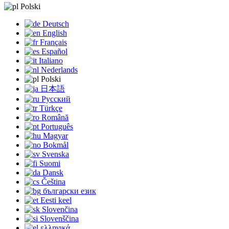
Polski
Deutsch
English
Français
Español
Italiano
Nederlands
Polski
日本語
Русский
Türkçe
Română
Português
Magyar
Bokmål
Svenska
Suomi
Dansk
Čeština
български език
Eesti keel
Slovenčina
Slovenščina
ελληνικά