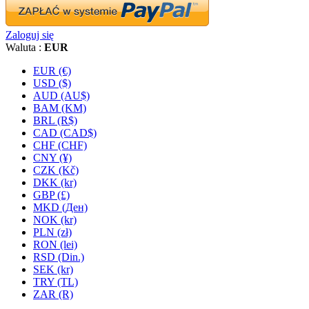
Zaloguj się
Waluta :
EUR
EUR (€)
USD ($)
AUD (AU$)
BAM (KM)
BRL (R$)
CAD (CAD$)
CHF (CHF)
CNY (¥)
CZK (Kč)
DKK (kr)
GBP (£)
MKD (Ден)
NOK (kr)
PLN (zł)
RON (lei)
RSD (Din.)
SEK (kr)
TRY (TL)
ZAR (R)