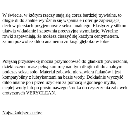
W świecie, w którym rzeczy stają się coraz bardziej trywialne, to
długie dildo analne wyróżnia się wspaniale i oferuje zapierającą
dech w piersiach przyjemność z seksu analnego. Elastyczny silikon
ułatwia wkładanie i zapewnia precyzyjną stymulację. Wyraźne
rowki zapewniają, że możesz cieszyć się każdym centymetrem,
zanim pozwolisz dildo analnemu zniknąć głęboko w tobie.
Potężną przyssawkę można przymocować do gładkich powierzchni,
dzięki czemu masz pełną kontrolę nad tym długim dildo analnym
podczas seksu solo. Materiał zabawki nie zawiera ftalanów i jest
kompatybilny z lubrykantami na bazie wody. Dokładnie wyczyść
dildo analne po i przed użyciem za pomocą łagodnego mydła,
ciepłej wody lub po prostu naszego środka do czyszczenia zabawek
erotycznych VERYCLEAN.
Najważniejsze cechy: