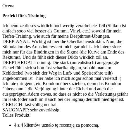
Ocena
Perfekt für's Training
Ich benutze dieses wirklich hochwertig verarbeitete Teil (Silikon ist
einfach sooo viel besser als Gummi, Vinyl, etc.) sowohl für mein
Tiefen-Training, wie auch für meine Deepthroat-Übungen.
DEEP-ANAL: Wichtig ist hier die Oberflächenstruktur. Nun, die
Stimulation des Anus interessiert mich gar nicht - ich interessiere
mich nur für das Eindringen in die Sigma (die Kurve am Ende des
Rektums). Und da fühlt sich dieser Dildo wirklich toll an.
DEEPTHROAT-Training: Die stark (unrealistisch) ausgeprägte
Eichel fühlt sich schon fast scharfkantig an, sobald man am
Kehldeckel (wo sich der Weg in Luft- und Speiseröhre teilt)
angekommen ist - hier habe ich mich sogar schon mal verletzt! :(
Ich rate dringend, ein Kondom überzuziehen, denn das Kondom
"überspannt" die Verjüngung hinter der Eichel und auch die
ausgeprägten Adern etwas, so dass es nicht so die Verletzungsgefahr
im Hals (oder auch im Bauch bei der Sigma) deutlich niedriger ist.
GERUCH: fast völlig neutral.
SAUGNAPF: sehr zuverlässig.
Tolles Produkt!
4 z 4 klientów uznało tę recenzję za pomocną.