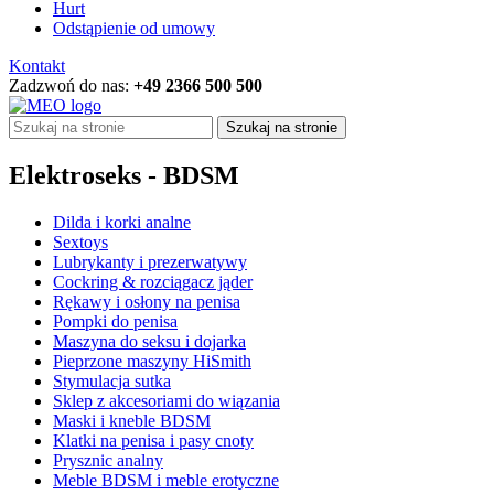
Hurt
Odstąpienie od umowy
Kontakt
Zadzwoń do nas:
+49 2366 500 500
Szukaj na stronie
Elektroseks - BDSM
Dilda i korki analne
Sextoys
Lubrykanty i prezerwatywy
Cockring & rozciągacz jąder
Rękawy i osłony na penisa
Pompki do penisa
Maszyna do seksu i dojarka
Pieprzone maszyny HiSmith
Stymulacja sutka
Sklep z akcesoriami do wiązania
Maski i kneble BDSM
Klatki na penisa i pasy cnoty
Prysznic analny
Meble BDSM i meble erotyczne