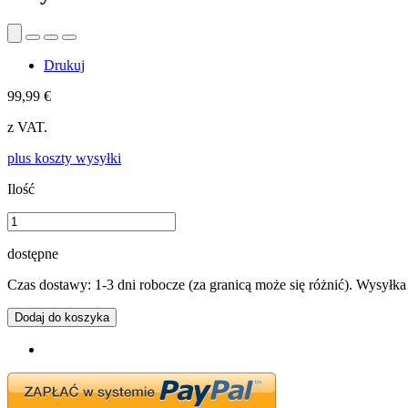
Drukuj
99,99 €
z VAT.
plus koszty wysyłki
Ilość
dostępne
Czas dostawy: 1-3 dni robocze (za granicą może się różnić). Wysyłk
Dodaj do koszyka