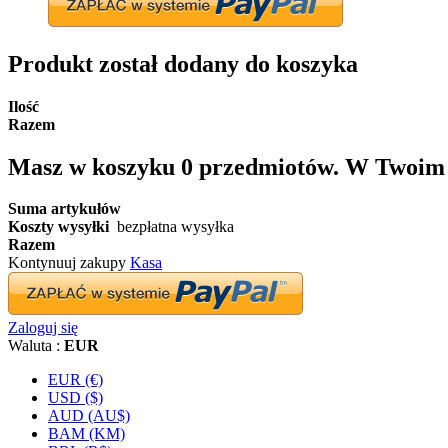
Produkt został dodany do koszyka
Ilość
Razem
Masz w koszyku
0
przedmiotów.
W Twoim k
Suma artykułów
Koszty wysyłki
bezpłatna wysyłka
Razem
Kontynuuj zakupy
Kasa
Zaloguj się
Waluta :
EUR
EUR (€)
USD ($)
AUD (AU$)
BAM (KM)