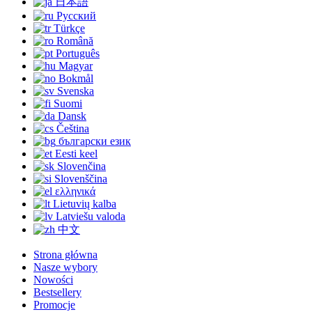
日本語
Русский
Türkçe
Română
Português
Magyar
Bokmål
Svenska
Suomi
Dansk
Čeština
български език
Eesti keel
Slovenčina
Slovenščina
ελληνικά
Lietuvių kalba
Latviešu valoda
中文
Strona główna
Nasze wybory
Nowości
Bestsellery
Promocje