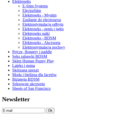
Elektroseks
E-Stim Systems
ElectraStim
Elektroseks - Mystim
Zasilanie do electrosexu
Elektrostymulacja odbytu
Elektroseks - penis i jądra
Elektroseks sutki
Elektroseks - BDSM
Elektroseks - Akcesoria
Elektrostymulacja pochwy
Pejcze, floggery i paddle
Seks zabawki BDSM
Sklep Human Puppy Play
Lateks i guma
Skórzana uprząż
Moda i bielizna dla facetów
Biżuteria BDSM
Seksowne akcesoria
Sheets of San Francisco
Newsletter
Ok