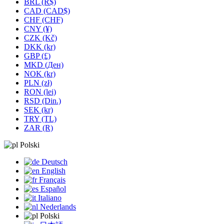
BRL (R$)
CAD (CAD$)
CHF (CHF)
CNY (¥)
CZK (Kč)
DKK (kr)
GBP (£)
MKD (Ден)
NOK (kr)
PLN (zł)
RON (lei)
RSD (Din.)
SEK (kr)
TRY (TL)
ZAR (R)
Polski
Deutsch
English
Français
Español
Italiano
Nederlands
Polski