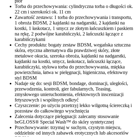
piór
Torba do przechowywania: cylindryczna torba o długości ok.
22 cm i szerokości ok. 11 cm
Zawartość zestawu: 1 torba do przechowywania i transportu,
1 obroża BDSM, 2 kajdanki na nadgarstki, 2 kajdanki na
kostki, 1 łaskotacz, 1 smycz ze złotym łańcuszkiem i paskiem
na rękę, 2 podwójne karabińczyki, 2 łańcuszki łączące z
karabińczykami
Cechy produktu: bogaty zestaw BDSM, wegańska sztuczna
skóra, etyczna alternatywa dla prawdziwej skóry, złote
metalowe okucia, szeroka obroża, kajdanki na nadgarstki,
kajdanki na kostki, smycz, łaskotacz, łańcuszki łączące,
karabińczyki, stylowa torba do przechowywania, miękka
powierzchnia, łatwa w pielęgnacji, higieniczna, efektowny
styl BDSM
Nadaje się do: sesji BDSM, bondage, dominacji, uległości,
przewodzenia, kontroli, gier fabularnych, Teasing,
zmysłowego unieruchomienia, efektownych inscenizacji
fetyszowych i wspólnych odkryć
Czyszczenie: po użyciu przetrzyj lekko wilgotną ściereczką i
pozostaw do całkowitego wyschnięcia
Zalecenia dotyczące pielęgnacji: zalecamy stosowanie
beGLOSS® Special Wash™ do skóry syntetycznej
Przechowywanie: trzymaj w suchym, czystym miejscu,
oddzielnie od innych zabawek erotycznych lub akcesoriów