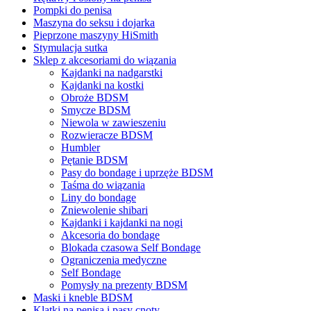
Pompki do penisa
Maszyna do seksu i dojarka
Pieprzone maszyny HiSmith
Stymulacja sutka
Sklep z akcesoriami do wiązania
Kajdanki na nadgarstki
Kajdanki na kostki
Obroże BDSM
Smycze BDSM
Niewola w zawieszeniu
Rozwieracze BDSM
Humbler
Pętanie BDSM
Pasy do bondage i uprzęże BDSM
Taśma do wiązania
Liny do bondage
Zniewolenie shibari
Kajdanki i kajdanki na nogi
Akcesoria do bondage
Blokada czasowa Self Bondage
Ograniczenia medyczne
Self Bondage
Pomysły na prezenty BDSM
Maski i kneble BDSM
Klatki na penisa i pasy cnoty