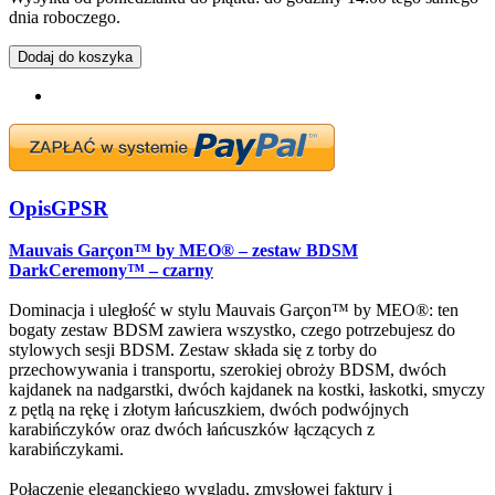
dnia roboczego.
Dodaj do koszyka
Opis
GPSR
Mauvais Garçon™ by MEO® – zestaw BDSM
DarkCeremony™ – czarny
Dominacja i uległość w stylu Mauvais Garçon™ by MEO®: ten
bogaty zestaw BDSM zawiera wszystko, czego potrzebujesz do
stylowych sesji BDSM. Zestaw składa się z torby do
przechowywania i transportu, szerokiej obroży BDSM, dwóch
kajdanek na nadgarstki, dwóch kajdanek na kostki, łaskotki, smyczy
z pętlą na rękę i złotym łańcuszkiem, dwóch podwójnych
karabińczyków oraz dwóch łańcuszków łączących z
karabińczykami.
Połączenie eleganckiego wyglądu, zmysłowej faktury i