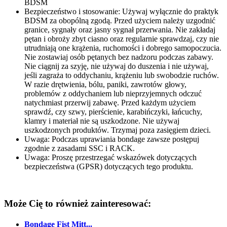
BDSM
Bezpieczeństwo i stosowanie: Używaj wyłącznie do praktyk
BDSM za obopólną zgodą. Przed użyciem należy uzgodnić
granice, sygnały oraz jasny sygnał przerwania. Nie zakładaj
pętan i obroży zbyt ciasno oraz regularnie sprawdzaj, czy nie
utrudniają one krążenia, ruchomości i dobrego samopoczucia.
Nie zostawiaj osób pętanych bez nadzoru podczas zabawy.
Nie ciągnij za szyję, nie używaj do duszenia i nie używaj,
jeśli zagraża to oddychaniu, krążeniu lub swobodzie ruchów.
W razie drętwienia, bólu, paniki, zawrotów głowy,
problemów z oddychaniem lub nieprzyjemnych odczuć
natychmiast przerwij zabawę. Przed każdym użyciem
sprawdź, czy szwy, pierścienie, karabińczyki, łańcuchy,
klamry i materiał nie są uszkodzone. Nie używaj
uszkodzonych produktów. Trzymaj poza zasięgiem dzieci.
Uwaga: Podczas uprawiania bondage zawsze postępuj
zgodnie z zasadami SSC i RACK.
Uwaga: Proszę przestrzegać wskazówek dotyczących
bezpieczeństwa (GPSR) dotyczących tego produktu.
Może Cię to również zainteresować:
Bondage Fist Mitt...