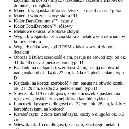
kajdanki na kostki / smycz / łaskotacz / akcesoria BDSM do
dominacji i uległości
Materiał: wegańska skóra syntetyczna / metal / akryl / pióra
Materiał sztucznej skóry: skóra PU
Kolor DarkCeremony™: czarny
Kolor TotalDevotion™: różowy
Metalowe okucia: w kolorze złotym
Wygląd: wegańska sztuczna skóra z metalowymi okuciami w
kolorze złotym
Wygląd: efektowny styl BDSM z luksusowymi złotymi
detalami
Obroża BDSM: szerokość 4 cm, pasuje na obwód szyi od ok.
41 do 48 cm, z 3 pierścieniami typu D
Kajdanki na nadgarstki: szerokość 4 cm, pasują na obwód
nadgarstka od ok. 14 do 22 cm, każda z 2 pierścieniami typu
D
Kajdanki na kostki: szerokość 4 cm, pasują na obwód kostki
ok. 21–29 cm, każda z 2 pierścieniami typu D
Smycz: ok. 119 cm długości, złoty łańcuszek z paskiem na
rękę z wegańskiej sztucznej skóry i karabińczykiem
Łańcuszki łączące: o długości ok. 22 cm i ok. 28 cm, każdy z
karabińczykami na końcach
Karabińczyki: 2 złote karabińczyki, każdy o długości ok. 6,5
cm
Wieszak: ok. 15 cm długości, z akrylu, złocistego metalu i