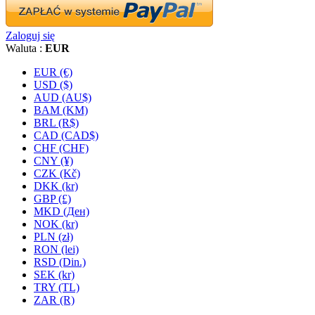
Zaloguj się
Waluta :
EUR
EUR (€)
USD ($)
AUD (AU$)
BAM (KM)
BRL (R$)
CAD (CAD$)
CHF (CHF)
CNY (¥)
CZK (Kč)
DKK (kr)
GBP (£)
MKD (Ден)
NOK (kr)
PLN (zł)
RON (lei)
RSD (Din.)
SEK (kr)
TRY (TL)
ZAR (R)