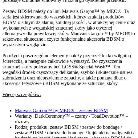
pozostaje schludnie schowany i można go dyskretnie przenosić.
Zestaw BDSM należy do linii Mauvais Garçon™ by MEO®. Ta
seria jest skierowana do wszystkich, którzy szukają produktów
BDSM o silnym działaniu, solidnej jakości, w atrakcyjnej cenie oraz
wykonanych z wegańskiej sztucznej skóry jako etycznej
alternatywy dla prawdziwej skóry. Mauvais Garçon™ by MEO® to
seksowne, skuteczne i czysto funkcjonalne akcesoria BDSM o
wyrazistym wyglądzie.
Po użyciu poszczególne elementy należy przetrzeć lekko wilgotną
ściereczką, a następnie całkowicie wysuszyć. Do czyszczenia
sztucznej skóry polecamy beGLOSS® Special Wash™. Ten
wegański środek czyszczący delikatnie, szybko i skutecznie usuwa
zabrudzenia oraz nieprzyjemne zapachy, a także pomaga dbać o
akcesoria fetyszowe i BDSM wykonane ze sztucznej skóry.
Więcej szczegółów:
Mauvais Garçon™ by MEO® – zestaw BDSM
Warianty: DarkCeremony™ – czarny / TotalDevotion™ –
różowy
Rodzaj produktu: zestaw BDSM / zestaw do bondage /
zestaw BDSM / obroża do bondage / kajdanki na nadgarstki /