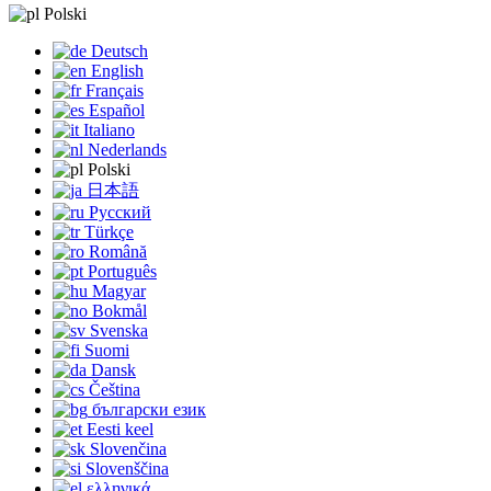
Polski
Deutsch
English
Français
Español
Italiano
Nederlands
Polski
日本語
Русский
Türkçe
Română
Português
Magyar
Bokmål
Svenska
Suomi
Dansk
Čeština
български език
Eesti keel
Slovenčina
Slovenščina
ελληνικά