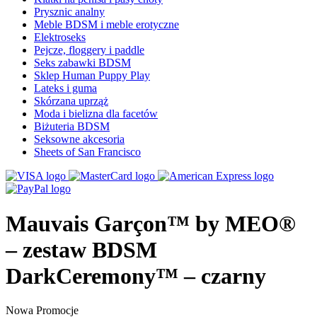
Prysznic analny
Meble BDSM i meble erotyczne
Elektroseks
Pejcze, floggery i paddle
Seks zabawki BDSM
Sklep Human Puppy Play
Lateks i guma
Skórzana uprząż
Moda i bielizna dla facetów
Biżuteria BDSM
Seksowne akcesoria
Sheets of San Francisco
Mauvais Garçon™ by MEO®
– zestaw BDSM
DarkCeremony™ – czarny
Nowa
Promocje