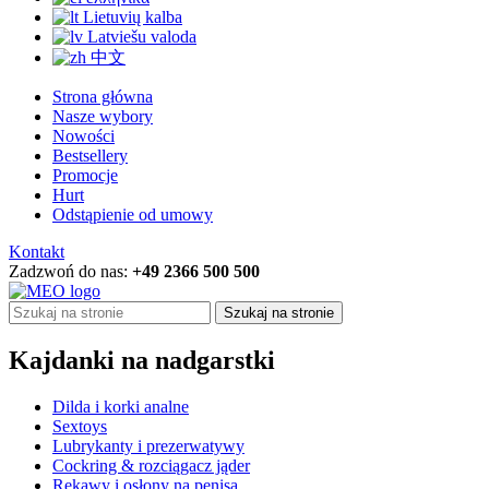
Lietuvių kalba
Latviešu valoda
中文
Strona główna
Nasze wybory
Nowości
Bestsellery
Promocje
Hurt
Odstąpienie od umowy
Kontakt
Zadzwoń do nas:
+49 2366 500 500
Szukaj na stronie
Kajdanki na nadgarstki
Dilda i korki analne
Sextoys
Lubrykanty i prezerwatywy
Cockring & rozciągacz jąder
Rękawy i osłony na penisa