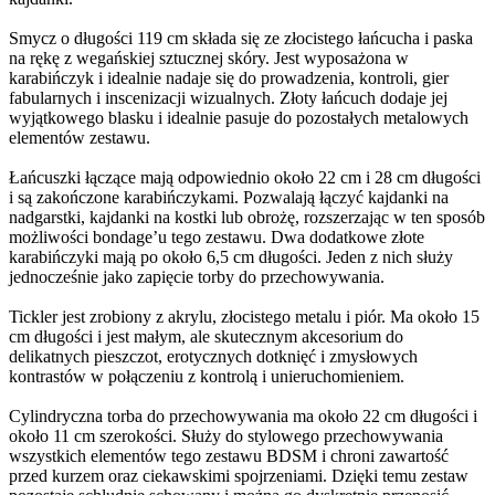
Smycz o długości 119 cm składa się ze złocistego łańcucha i paska
na rękę z wegańskiej sztucznej skóry. Jest wyposażona w
karabińczyk i idealnie nadaje się do prowadzenia, kontroli, gier
fabularnych i inscenizacji wizualnych. Złoty łańcuch dodaje jej
wyjątkowego blasku i idealnie pasuje do pozostałych metalowych
elementów zestawu.
Łańcuszki łączące mają odpowiednio około 22 cm i 28 cm długości
i są zakończone karabińczykami. Pozwalają łączyć kajdanki na
nadgarstki, kajdanki na kostki lub obrożę, rozszerzając w ten sposób
możliwości bondage’u tego zestawu. Dwa dodatkowe złote
karabińczyki mają po około 6,5 cm długości. Jeden z nich służy
jednocześnie jako zapięcie torby do przechowywania.
Tickler jest zrobiony z akrylu, złocistego metalu i piór. Ma około 15
cm długości i jest małym, ale skutecznym akcesorium do
delikatnych pieszczot, erotycznych dotknięć i zmysłowych
kontrastów w połączeniu z kontrolą i unieruchomieniem.
Cylindryczna torba do przechowywania ma około 22 cm długości i
około 11 cm szerokości. Służy do stylowego przechowywania
wszystkich elementów tego zestawu BDSM i chroni zawartość
przed kurzem oraz ciekawskimi spojrzeniami. Dzięki temu zestaw