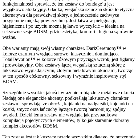
funkcjonalności sprawia, że ten zestaw do bondage’u jest
wyjątkowo atrakcyjny. Gładka, wegańska sztuczna skóra to etyczna
alternatywa dla prawdziwej skóry, a jednocześnie zachwyca
przyjemnie miękką powierzchnią. Jest łatwa w pielęgnacji,
higieniczna i po użyciu można ją łatwo wyczyścić – idealna na
seksowne sesje BDSM, gdzie estetyka, komfort i higiena są równie
ważne.
Oba warianty mają swój własny charakter. DarkCeremony™ w
kolorze czarnym wygląda surowo, klasycznie i dominująco.
TotalDevotion™ w kolorze różowym przyciąga wzrok, jest figlarny
i prowokacyjny. Oba zestawy łączą wegańską sztuczną skórę z
luksusowo wyglądającymi, złotymi metalowymi okuciami, tworząc
w ten sposób efektowny, seksowny i wyraźnie inspirowany styl
BDSM.
Szczególnie wysokiej jakości wrażenie robią złote metalowe okucia.
Nadają one eleganckie akcenty, podkreślają luksusowy charakter
zestawu i sprawiają, że obroża, kajdanki na nadgarstki, kajdanki na
kostki, smycz oraz łańcuchy łączące tworzą harmonijny, spójny
wygląd. Dzięki temu zestaw nie wygląda jak przypadkowa
kompilacja pojedynczych elementów, tylko jak starannie dobrany
komplet akcesoriów BDSM.
Ten zestaw jest tak kuszący przede wszystkim dlatego, że prezentuje