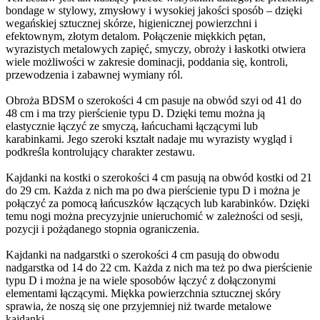
bondage w stylowy, zmysłowy i wysokiej jakości sposób – dzięki
wegańskiej sztucznej skórze, higienicznej powierzchni i
efektownym, złotym detalom. Połączenie miękkich pętan,
wyrazistych metalowych zapięć, smyczy, obroży i łaskotki otwiera
wiele możliwości w zakresie dominacji, poddania się, kontroli,
przewodzenia i zabawnej wymiany ról.
Obroża BDSM o szerokości 4 cm pasuje na obwód szyi od 41 do
48 cm i ma trzy pierścienie typu D. Dzięki temu można ją
elastycznie łączyć ze smyczą, łańcuchami łączącymi lub
karabinkami. Jego szeroki kształt nadaje mu wyrazisty wygląd i
podkreśla kontrolujący charakter zestawu.
Kajdanki na kostki o szerokości 4 cm pasują na obwód kostki od 21
do 29 cm. Każda z nich ma po dwa pierścienie typu D i można je
połączyć za pomocą łańcuszków łączących lub karabinków. Dzięki
temu nogi można precyzyjnie unieruchomić w zależności od sesji,
pozycji i pożądanego stopnia ograniczenia.
Kajdanki na nadgarstki o szerokości 4 cm pasują do obwodu
nadgarstka od 14 do 22 cm. Każda z nich ma też po dwa pierścienie
typu D i można je na wiele sposobów łączyć z dołączonymi
elementami łączącymi. Miękka powierzchnia sztucznej skóry
sprawia, że noszą się one przyjemniej niż twarde metalowe
kajdanki.