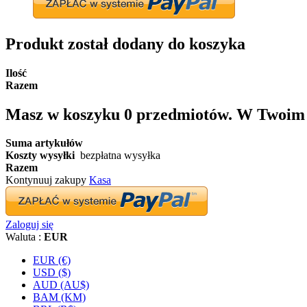
Produkt został dodany do koszyka
Ilość
Razem
Masz w koszyku
0
przedmiotów.
W Twoim k
Suma artykułów
Koszty wysyłki
bezpłatna wysyłka
Razem
Kontynuuj zakupy
Kasa
Zaloguj się
Waluta :
EUR
EUR (€)
USD ($)
AUD (AU$)
BAM (KM)