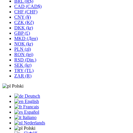
BRL (R$)
CAD (CAD$)
CHF (CHF)
CNY (¥)
CZK (Kč)
DKK (kr)
GBP (£)
MKD (Ден)
NOK (kr)
PLN (zł)
RON (lei)
RSD (Din.)
SEK (kr)
TRY (TL)
ZAR (R)
Polski
Deutsch
English
Français
Español
Italiano
Nederlands
Polski