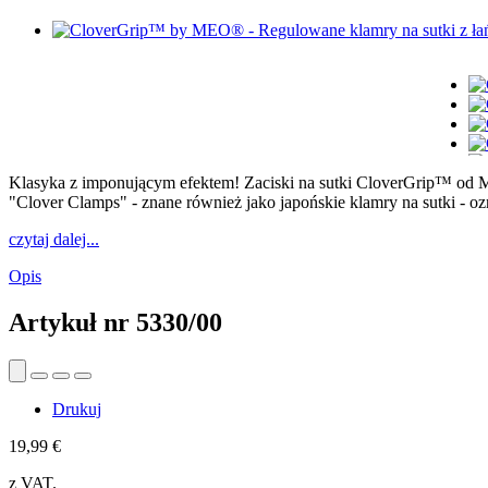
Klasyka z imponującym efektem! Zaciski na sutki CloverGrip™ od 
"Clover Clamps" - znane również jako japońskie klamry na sutki - ozn
czytaj dalej...
Opis
Artykuł nr
5330/00
Drukuj
19,99 €
z VAT.