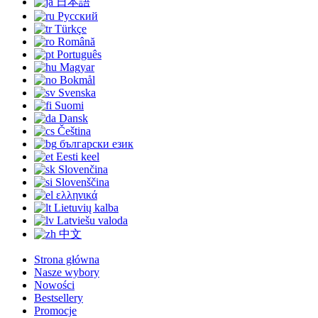
日本語
Русский
Türkçe
Română
Português
Magyar
Bokmål
Svenska
Suomi
Dansk
Čeština
български език
Eesti keel
Slovenčina
Slovenščina
ελληνικά
Lietuvių kalba
Latviešu valoda
中文
Strona główna
Nasze wybory
Nowości
Bestsellery
Promocje