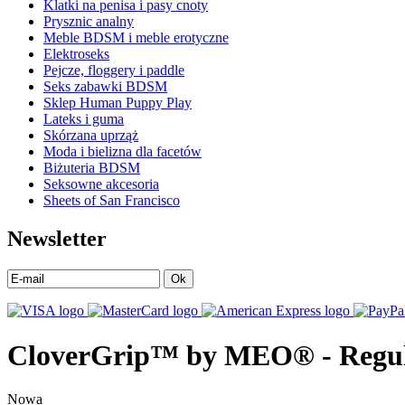
Klatki na penisa i pasy cnoty
Prysznic analny
Meble BDSM i meble erotyczne
Elektroseks
Pejcze, floggery i paddle
Seks zabawki BDSM
Sklep Human Puppy Play
Lateks i guma
Skórzana uprząż
Moda i bielizna dla facetów
Biżuteria BDSM
Seksowne akcesoria
Sheets of San Francisco
Newsletter
Ok
CloverGrip™ by MEO® - Regulo
Nowa