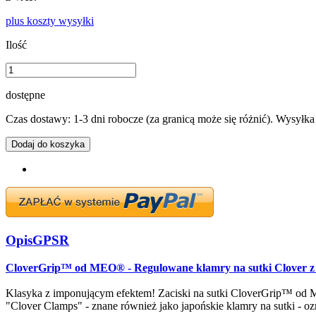
plus koszty wysyłki
Ilość
dostępne
Czas dostawy: 1-3 dni robocze (za granicą może się różnić). Wysyłk
Dodaj do koszyka
Opis
GPSR
CloverGrip™ od MEO® - Regulowane klamry na sutki Clover z
Klasyka z imponującym efektem! Zaciski na sutki CloverGrip™ od 
"Clover Clamps" - znane również jako japońskie klamry na sutki - ozn