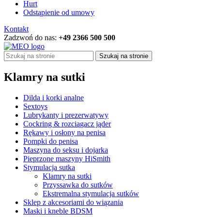
Hurt
Odstąpienie od umowy
Kontakt
Zadzwoń do nas:
+49 2366 500 500
Szukaj na stronie
Klamry na sutki
Dilda i korki analne
Sextoys
Lubrykanty i prezerwatywy
Cockring & rozciągacz jąder
Rękawy i osłony na penisa
Pompki do penisa
Maszyna do seksu i dojarka
Pieprzone maszyny HiSmith
Stymulacja sutka
Klamry na sutki
Przyssawka do sutków
Ekstremalna stymulacja sutków
Sklep z akcesoriami do wiązania
Maski i kneble BDSM