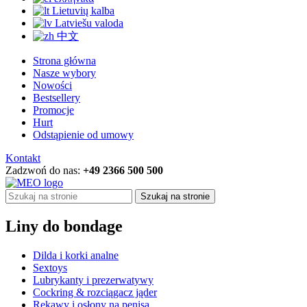
Lietuvių kalba
Latviešu valoda
中文
Strona główna
Nasze wybory
Nowości
Bestsellery
Promocje
Hurt
Odstąpienie od umowy
Kontakt
Zadzwoń do nas:
+49 2366 500 500
Szukaj na stronie
Liny do bondage
Dilda i korki analne
Sextoys
Lubrykanty i prezerwatywy
Cockring & rozciągacz jąder
Rękawy i osłony na penisa