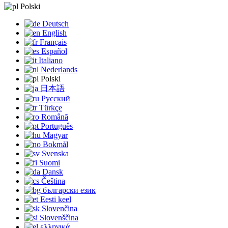
Polski
Deutsch
English
Français
Español
Italiano
Nederlands
Polski
日本語
Русский
Türkçe
Română
Português
Magyar
Bokmål
Svenska
Suomi
Dansk
Čeština
български език
Eesti keel
Slovenčina
Slovenščina
ελληνικά