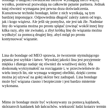
wysiłku, ponieważ pozwalają na całkowite pętanie partnera. Jednak
tutaj również wymagana jest pewna doza doświadczenia.
Kunsztowne techniki bondage, które z nich wynikają, są tym
bardziej imponujące. Odpowiednia długość zależy zatem od tego,
jak i kogo wiążesz. Ale jeśli się pomylisz, nie jest tak źle. Nadmiar
liny do wiązania można po prostu splątać (owinąć wokół innej liny
kilka razy, aby nie zwisała), a zbyt krótką linę do wiązania można
wydłużyć za pomocą drugiej liny, abyś mógł po prostu
kontynuować wiązanie.
Lina do bondage od MEO sprawia, że tworzenie stymulującego
pętania jest szybkie i łatwe. Wysokiej jakości lina jest przyjemnie
miękka i dlatego nadaje się również do wrażliwej skóry. Ma
doskonałą wytrzymałość na rozciąganie i, w przeciwieństwie do
wielu innych lin, nie wymaga wstępnej obróbki, dzięki czemu
można jej używać na gołej skórze bez zadrapań. Lina bondage
może być wiązana ciasno i bezpiecznie i jest bardzo misternie
wykonana.
Mimo że bondage może być wykonywany za pomocą kajdanek,
skórzanych kajdanek lub łańcuchów, większość ludzi kojarzy termin