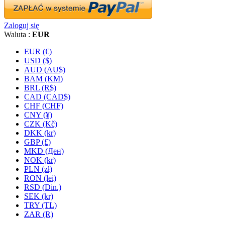
Zaloguj się
Waluta :
EUR
EUR (€)
USD ($)
AUD (AU$)
BAM (KM)
BRL (R$)
CAD (CAD$)
CHF (CHF)
CNY (¥)
CZK (Kč)
DKK (kr)
GBP (£)
MKD (Ден)
NOK (kr)
PLN (zł)
RON (lei)
RSD (Din.)
SEK (kr)
TRY (TL)
ZAR (R)