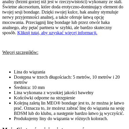
analny (brzmi gorzej niż jest w rzeczywistości) wykonany ze stali.
Świetne akcesorium, które doda erotyczno-dominujący element do
twojej sesji bondage. Dzięki swojej kulce, hak analny stymuluje
nerwy przyjemności analnej, a także oferuje łatwą opcję
mocowania. Przeciągnij linę bondage lub przez otwór haka
analnego, aby pętać partnera w szybki, ale bardzo skuteczny
sposób.
Kliknij tutaj, aby uzyskać więcej informacji.
Więcej szczegółów:
Lina do wiązania
Dostępna w trzech długościach: 5 metrów, 10 metrów i 20
metrów
Średnica: 10 mm
Lina wykonana z wysokiej jakości bawełny
Końcówki odporne na strzępienie
Kolejną zaletą lin MEO® bondage jest to, że można je łatwo
prać. Oznacza to, że możesz zabrać linę do wiązania na sesję
BDSM lub do klubu, a następnie bardzo łatwo ją wyczyścić.
Produkujemy liny do wiązania w różnych kolorach.