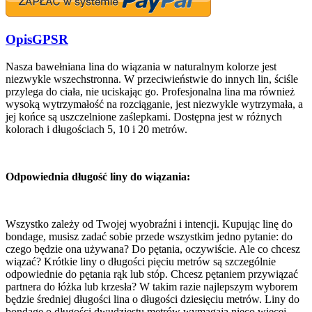
Opis
GPSR
Nasza bawełniana lina do wiązania w naturalnym kolorze jest
niezwykle wszechstronna. W przeciwieństwie do innych lin, ściśle
przylega do ciała, nie uciskając go. Profesjonalna lina ma również
wysoką wytrzymałość na rozciąganie, jest niezwykle wytrzymała, a
jej końce są uszczelnione zaślepkami. Dostępna jest w różnych
kolorach i długościach 5, 10 i 20 metrów.
Odpowiednia długość liny do wiązania:
Wszystko zależy od Twojej wyobraźni i intencji. Kupując linę do
bondage, musisz zadać sobie przede wszystkim jedno pytanie: do
czego będzie ona używana? Do pętania, oczywiście. Ale co chcesz
wiązać? Krótkie liny o długości pięciu metrów są szczególnie
odpowiednie do pętania rąk lub stóp. Chcesz pętaniem przywiązać
partnera do łóżka lub krzesła? W takim razie najlepszym wyborem
będzie średniej długości lina o długości dziesięciu metrów. Liny do
bondage o długości dwudziestu metrów wymagają nieco więcej