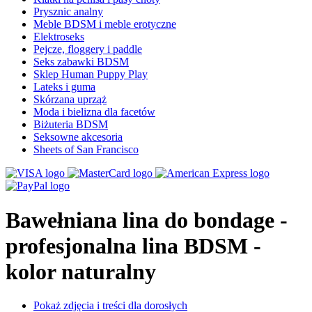
Prysznic analny
Meble BDSM i meble erotyczne
Elektroseks
Pejcze, floggery i paddle
Seks zabawki BDSM
Sklep Human Puppy Play
Lateks i guma
Skórzana uprząż
Moda i bielizna dla facetów
Biżuteria BDSM
Seksowne akcesoria
Sheets of San Francisco
Bawełniana lina do bondage -
profesjonalna lina BDSM -
kolor naturalny
Pokaż zdjęcia i treści dla dorosłych