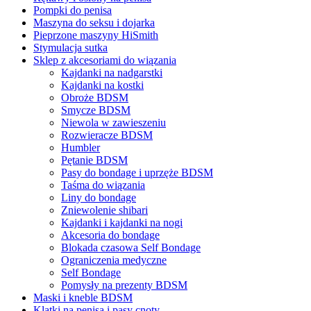
Pompki do penisa
Maszyna do seksu i dojarka
Pieprzone maszyny HiSmith
Stymulacja sutka
Sklep z akcesoriami do wiązania
Kajdanki na nadgarstki
Kajdanki na kostki
Obroże BDSM
Smycze BDSM
Niewola w zawieszeniu
Rozwieracze BDSM
Humbler
Pętanie BDSM
Pasy do bondage i uprzęże BDSM
Taśma do wiązania
Liny do bondage
Zniewolenie shibari
Kajdanki i kajdanki na nogi
Akcesoria do bondage
Blokada czasowa Self Bondage
Ograniczenia medyczne
Self Bondage
Pomysły na prezenty BDSM
Maski i kneble BDSM
Klatki na penisa i pasy cnoty