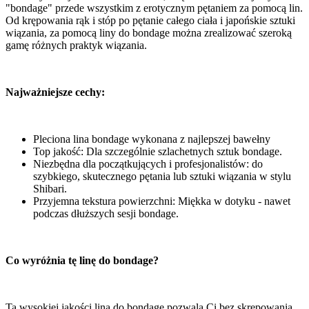
"bondage" przede wszystkim z erotycznym pętaniem za pomocą lin.
Od krępowania rąk i stóp po pętanie całego ciała i japońskie sztuki
wiązania, za pomocą liny do bondage można zrealizować szeroką
gamę różnych praktyk wiązania.
Najważniejsze cechy:
Pleciona lina bondage wykonana z najlepszej bawełny
Top jakość: Dla szczególnie szlachetnych sztuk bondage.
Niezbędna dla początkujących i profesjonalistów: do
szybkiego, skutecznego pętania lub sztuki wiązania w stylu
Shibari.
Przyjemna tekstura powierzchni: Miękka w dotyku - nawet
podczas dłuższych sesji bondage.
Co wyróżnia tę linę do bondage?
Ta wysokiej jakości lina do bondage pozwala Ci bez skrępowania