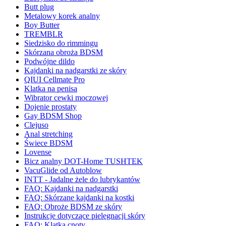
Butt plug
Metalowy korek analny
Boy Butter
TREMBLR
Siedzisko do rimmingu
Skórzana obroża BDSM
Podwójne dildo
Kajdanki na nadgarstki ze skóry
QIUI Cellmate Pro
Klatka na penisa
Wibrator cewki moczowej
Dojenie prostaty
Gay BDSM Shop
Clejuso
Anal stretching
Świece BDSM
Lovense
Bicz analny DOT-Home TUSHTEK
VacuGlide od Autoblow
INTT - Jadalne żele do lubrykantów
FAQ: Kajdanki na nadgarstki
FAQ: Skórzane kajdanki na kostki
FAQ: Obroże BDSM ze skóry
Instrukcje dotyczące pielęgnacji skóry
FAQ: Klatka cnoty