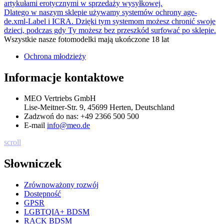
artykułami erotycznymi w sprzedaży wysyłkowej.
Dlatego w naszym sklepie używamy systemów ochrony age-
de.xml-Label i ICRA. Dzięki tym systemom możesz chronić swoje
dzieci, podczas gdy Ty możesz bez przeszkód surfować po sklepie.
Wszystkie nasze fotomodelki mają ukończone 18 lat
Ochrona młodzieży
Informacje kontaktowe
MEO Vertriebs GmbH
Lise-Meitner-Str. 9, 45699 Herten, Deutschland
Zadzwoń do nas:
+49 2366 500 500
E-mail
info@meo.de
scroll
Słowniczek
Zrównoważony rozwój
Dostępność
GPSR
LGBTQIA+ BDSM
RACK BDSM