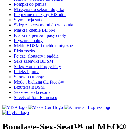
Pompki do penisa
Maszyna do seksu i dojarka
Pieprzone maszyny HiSmith
Stymulacja sutka
Sklep z akcesoriami do wiązania
Maski i kneble BDSM
Klatki na penisa i pasy cnoty
Prysznic analny
Meble BDSM i meble erotyczne
Elektroseks
Pejcze, floggery i paddle
Seks zabawki BDSM
Sklep Human Puppy Play
Lateks i guma
Skórzana uprząż
Moda i bielizna dla facetów
Biżuteria BDSM
Seksowne akcesoria
Sheets of San Francisco
Bondage-Sex-Seat™ od MEO®