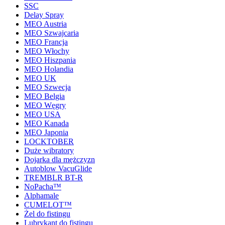
SSC
Delay Spray
MEO Austria
MEO Szwajcaria
MEO Francja
MEO Włochy
MEO Hiszpania
MEO Holandia
MEO UK
MEO Szwecja
MEO Belgia
MEO Węgry
MEO USA
MEO Kanada
MEO Japonia
LOCKTOBER
Duże wibratory
Dojarka dla mężczyzn
Autoblow VacuGlide
TREMBLR BT-R
NoPacha™
Alphamale
CUMELOT™
Żel do fistingu
Lubrykant do fistingu