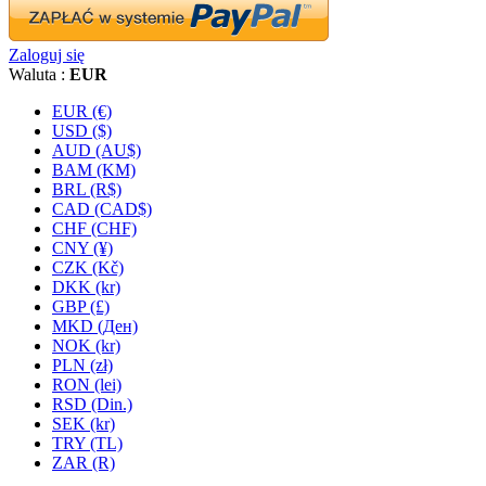
Zaloguj się
Waluta :
EUR
EUR (€)
USD ($)
AUD (AU$)
BAM (KM)
BRL (R$)
CAD (CAD$)
CHF (CHF)
CNY (¥)
CZK (Kč)
DKK (kr)
GBP (£)
MKD (Ден)
NOK (kr)
PLN (zł)
RON (lei)
RSD (Din.)
SEK (kr)
TRY (TL)
ZAR (R)