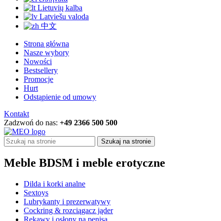
Lietuvių kalba
Latviešu valoda
中文
Strona główna
Nasze wybory
Nowości
Bestsellery
Promocje
Hurt
Odstąpienie od umowy
Kontakt
Zadzwoń do nas:
+49 2366 500 500
Szukaj na stronie
Meble BDSM i meble erotyczne
Dilda i korki analne
Sextoys
Lubrykanty i prezerwatywy
Cockring & rozciągacz jąder
Rękawy i osłony na penisa