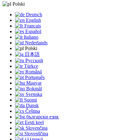
Polski
Deutsch
English
Français
Español
Italiano
Nederlands
Polski
日本語
Русский
Türkçe
Română
Português
Magyar
Bokmål
Svenska
Suomi
Dansk
Čeština
български език
Eesti keel
Slovenčina
Slovenščina
ελληνικά