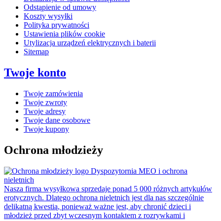
Odstąpienie od umowy
Koszty wysyłki
Polityka prywatności
Ustawienia plików cookie
Utylizacja urządzeń elektrycznych i baterii
Sitemap
Twoje konto
Twoje zamówienia
Twoje zwroty
Twoje adresy
Twoje dane osobowe
Twoje kupony
Ochrona młodzieży
Dyspozytornia MEO i ochrona
nieletnich
Nasza firma wysyłkowa sprzedaje ponad 5 000 różnych artykułów
erotycznych. Dlatego ochrona nieletnich jest dla nas szczególnie
delikatną kwestią, ponieważ ważne jest, aby chronić dzieci i
młodzież przed zbyt wczesnym kontaktem z rozrywkami i