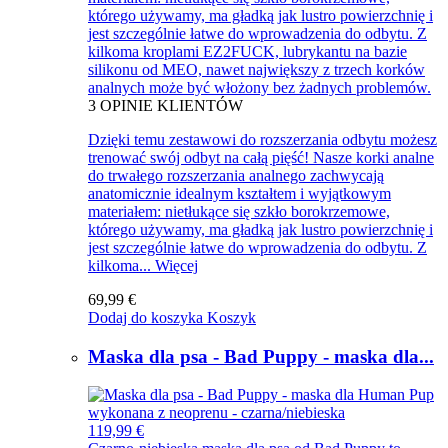
którego używamy, ma gładką jak lustro powierzchnię i
jest szczególnie łatwe do wprowadzenia do odbytu. Z
kilkoma kroplami EZ2FUCK, lubrykantu na bazie
silikonu od MEO, nawet największy z trzech korków
analnych może być włożony bez żadnych problemów.
3
OPINIE KLIENTÓW
Dzięki temu zestawowi do rozszerzania odbytu możesz
trenować swój odbyt na całą pięść! Nasze korki analne
do trwałego rozszerzania analnego zachwycają
anatomicznie idealnym kształtem i wyjątkowym
materiałem: nietłukące się szkło borokrzemowe,
którego używamy, ma gładką jak lustro powierzchnię i
jest szczególnie łatwe do wprowadzenia do odbytu. Z
kilkoma...
Więcej
69,99 €
Dodaj do koszyka
Koszyk
Maska dla psa - Bad Puppy - maska dla...
119,99 €