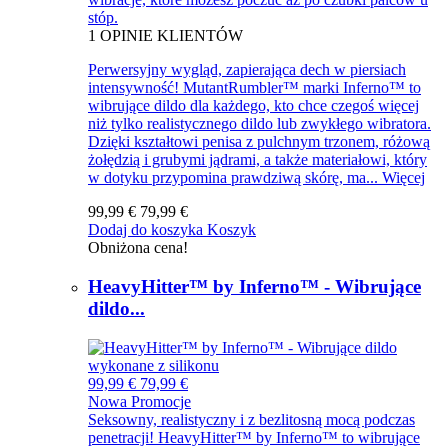
stóp.
1
OPINIE KLIENTÓW
Perwersyjny wygląd, zapierająca dech w piersiach
intensywność! MutantRumbler™ marki Inferno™ to
wibrujące dildo dla każdego, kto chce czegoś więcej
niż tylko realistycznego dildo lub zwykłego wibratora.
Dzięki kształtowi penisa z pulchnym trzonem, różową
żołędzią i grubymi jądrami, a także materiałowi, który
w dotyku przypomina prawdziwą skórę, ma...
Więcej
99,99 €
79,99 €
Dodaj do koszyka
Koszyk
Obniżona cena!
HeavyHitter™ by Inferno™ - Wibrujące
dildo...
99,99 €
79,99 €
Nowa
Promocje
Seksowny, realistyczny i z bezlitosną mocą podczas
penetracji! HeavyHitter™ by Inferno™ to wibrujące