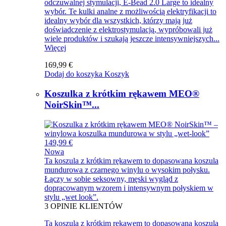
odczuwalnej stymulacji, E-Bead 2.0 Large to idealny
wybór. Te kulki analne z możliwością elektryfikacji to
idealny wybór dla wszystkich, którzy mają już
doświadczenie z elektrostymulacją, wypróbowali już
wiele produktów i szukają jeszcze intensywniejszych...
Więcej
169,99 €
Dodaj do koszyka
Koszyk
Koszulka z krótkim rękawem MEO®
NoirSkin™...
149,99 €
Nowa
Ta koszula z krótkim rękawem to dopasowana koszula
mundurowa z czarnego winylu o wysokim połysku.
Łączy w sobie seksowny, męski wygląd z
dopracowanym wzorem i intensywnym połyskiem w
stylu „wet look”.
3
OPINIE KLIENTÓW
Ta koszula z krótkim rękawem to dopasowana koszula