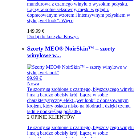
mundurowa z czarnego winylu o wysokim połysku.
Łączy w sobie seksowny, męski wygląd z
dopracowanym wzorem i intensywnym połyskiem w
stylu „wet look”.
Więcej
149,99 €
Dodaj do koszyka
Koszyk
Szorty MEO® NoirSkin™ – szorty
winylowe w...
99,99 €
Nowa
Te szorty są zrobione z czarnego, błyszczącego winylu
i mają bardzo obcisły krój. Łączą w sobie
charakterystyczny efekt „wet look” z dopasowanym
krojem, który osiada nisko na biodrach, dzięki czemu
ładnie podkreślają pośladki.
2
OPINIE KLIENTÓW
Te szorty są zrobione z czarnego, błyszczącego winylu
i mają bardzo obcisły krój. Łączą w sobie