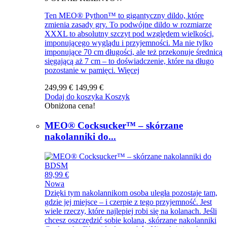
Ten MEO® Python™ to gigantyczny dildo, które
zmienia zasady gry. To podwójne dildo w rozmiarze
XXXL to absolutny szczyt pod względem wielkości,
imponującego wyglądu i przyjemności. Ma nie tylko
imponujące 70 cm długości, ale też przekonuje średnicą
sięgającą aż 7 cm – to doświadczenie, które na długo
pozostanie w pamięci.
Więcej
249,99 €
149,99 €
Dodaj do koszyka
Koszyk
Obniżona cena!
MEO® Cocksucker™ – skórzane
nakolanniki do...
89,99 €
Nowa
Dzięki tym nakolannikom osoba uległa pozostaje tam,
gdzie jej miejsce – i czerpie z tego przyjemność. Jest
wiele rzeczy, które najlepiej robi się na kolanach. Jeśli
chcesz oszczędzić sobie kolana, skórzane nakolanniki