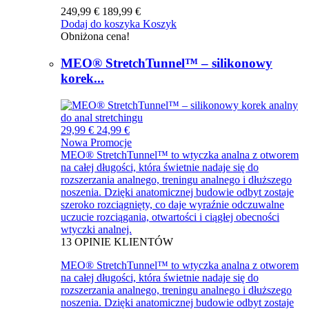
249,99 €
189,99 €
Dodaj do koszyka
Koszyk
Obniżona cena!
MEO® StretchTunnel™ – silikonowy
korek...
29,99 €
24,99 €
Nowa
Promocje
MEO® StretchTunnel™ to wtyczka analna z otworem
na całej długości, która świetnie nadaje się do
rozszerzania analnego, treningu analnego i dłuższego
noszenia. Dzięki anatomicznej budowie odbyt zostaje
szeroko rozciągnięty, co daje wyraźnie odczuwalne
uczucie rozciągania, otwartości i ciągłej obecności
wtyczki analnej.
13
OPINIE KLIENTÓW
MEO® StretchTunnel™ to wtyczka analna z otworem
na całej długości, która świetnie nadaje się do
rozszerzania analnego, treningu analnego i dłuższego
noszenia. Dzięki anatomicznej budowie odbyt zostaje