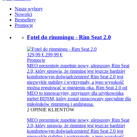
Nasze wybory
Nowości
Bestsellery
Promocje
Fotel do rimmingu - Rim Seat 2.0
329,99 €
299,99 €
Promocje
MEO prezentuje zupełnie nowy, ulepszony Rim Seat
2.0, który sprawia, że rimming jest jeszcze bardziej
komfortowym doświadczeniem! Rim Seat 2.0 jest
niezwykle stabilny i wytrzymały, a jego wysokość
można regulować w mgnieniu oka. Rim Seat 2.0 od
MEO to innowacyjny, przyjazny dla użytkownika
mebel BDSM, który został opracowany specjalnie dla
miłośników rimmingu i anilingusa.
2
OPINIE KLIENTÓW
MEO prezentuje zupełnie nowy, ulepszony Rim Seat
2.0, który sprawia, że rimming jest jeszcze bardziej
komfortowym doświadczeniem! Rim Seat 2.0 jest
niezwykle stabilny i wytrzymały, a jego wysokość