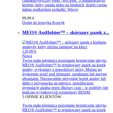
charakterystyczny efekt „wet look” z dopasowanym
krojem, który osiada nisko na biodrach, dzięki czemu
ładnie podkreślają pośladki.
Więcej
99,99 €
Dodaj do koszyka
Koszyk
MEO® AssHolster™ – skórzany pasek z...
129,99 €
Nowa
Twoja mała tajemnica pozostanie bezpiecznie ukryta:
MEO® AssHolster™ to regulowany pasek na korek
analny, wykonany z prawdziwej skóry. Można go
dyskretnie nosić pod dżinsami, spodniami lub innymi
ubraniami. Niezawodnie utrzymuje korek analny lub
dildo z przyssawką na miejscu, umożliwiając
stymulację analną przez dłuższy czas – w podróży lub
podczas wyjątkowych scenariuszy BDSM.
5
OPINIE KLIENTÓW
Twoja mała tajemnica pozostanie bezpiecznie ukryta:
MEO® AssHolster™ to regulowany pasek na korek