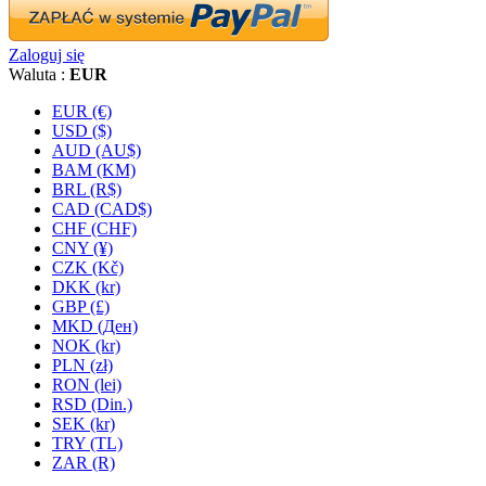
Zaloguj się
Waluta :
EUR
EUR (€)
USD ($)
AUD (AU$)
BAM (KM)
BRL (R$)
CAD (CAD$)
CHF (CHF)
CNY (¥)
CZK (Kč)
DKK (kr)
GBP (£)
MKD (Ден)
NOK (kr)
PLN (zł)
RON (lei)
RSD (Din.)
SEK (kr)
TRY (TL)
ZAR (R)