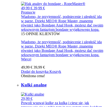
49,99 €
39,99 €
Promocje
Wiadomo, że przyjemność, podniecenie i uległość idą
w parze. Dzięki MEO® Rope Master, znanemu
również jako Bondage Anal Hook, możesz dać swoim
seksownym fantazjom bondage wyjątkowego kopa.
15
OPINIE KLIENTÓW
Wiadomo, że przyjemność, podniecenie i uległość idą
w parze. Dzięki MEO® Rope Master, znanemu
również jako Bondage Anal Hook, możesz dać swoim
seksownym fantazjom bondage wyjątkowego kopa.
Więcej
49,99 €
39,99 €
Dodaj do koszyka
Koszyk
Obniżona cena!
Kulki analne
29,99 €
Powoli wsuwaj kulkę za kulką i ciesz się, jak