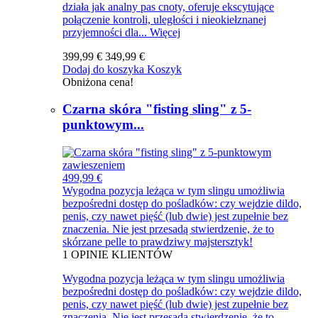
działa jak analny pas cnoty, oferuje ekscytujące
połączenie kontroli, uległości i nieokiełznanej
przyjemności dla...
Więcej
399,99 €
349,99 €
Dodaj do koszyka
Koszyk
Obniżona cena!
Czarna skóra "fisting sling" z 5-
punktowym...
499,99 €
Wygodna pozycja leżąca w tym slingu umożliwia
bezpośredni dostęp do pośladków: czy wejdzie dildo,
penis, czy nawet pięść (lub dwie) jest zupełnie bez
znaczenia. Nie jest przesadą stwierdzenie, że to
skórzane pelle to prawdziwy majstersztyk!
1
OPINIE KLIENTÓW
Wygodna pozycja leżąca w tym slingu umożliwia
bezpośredni dostęp do pośladków: czy wejdzie dildo,
penis, czy nawet pięść (lub dwie) jest zupełnie bez
znaczenia. Nie jest przesadą stwierdzenie, że to