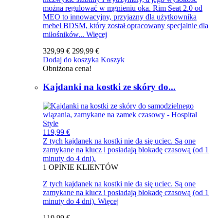
można regulować w mgnieniu oka. Rim Seat 2.0 od
MEO to innowacyjny, przyjazny dla użytkownika
mebel BDSM, który został opracowany specjalnie dla
miłośników...
Więcej
329,99 €
299,99 €
Dodaj do koszyka
Koszyk
Obniżona cena!
Kajdanki na kostki ze skóry do...
119,99 €
Z tych kajdanek na kostki nie da się uciec. Są one
zamykane na klucz i posiadają blokadę czasową (od 1
minuty do 4 dni).
1
OPINIE KLIENTÓW
Z tych kajdanek na kostki nie da się uciec. Są one
zamykane na klucz i posiadają blokadę czasową (od 1
minuty do 4 dni).
Więcej
119,99 €