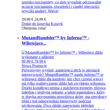
szeroko rozciągnięty, co daje wyraźnie odczuwalne
uczucie rozciągania, otwartości i ciągłej obecności
wtyczki analnej.
Więcej
29,99 €
24,99 €
Dodaj do koszyka
Koszyk
Obniżona cena!
MutantRumbler™ by Inferno™ -
Wibrujące...
99,99 €
79,99 €
Nowa
Promocje
Perwersyjny wygląd, zapierająca dech w piersiach
intensywność! MutantRumbler™ marki Inferno™ to
wibrujące dildo dla każdego, kto chce czegoś więcej
niż tylko realistycznego dildo lub zwykłego wibratora.
Dzięki kształtowi penisa z pulchnym trzonem, różową
żołędzią i grubymi jądrami, a także materiałowi, który
w dotyku przypomina prawdziwą skórę, ma zmysłowy
efekt i jest odpowiednio intensywny podczas
użytkowania. Dwa silniki zapewniają głębokie
wibracje, które możesz poczuć aż po czubki palców u