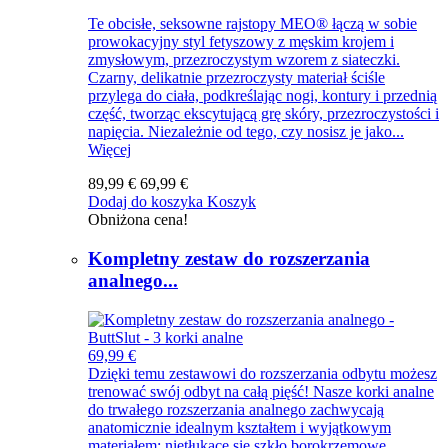
Te obcisłe, seksowne rajstopy MEO® łączą w sobie
prowokacyjny styl fetyszowy z męskim krojem i
zmysłowym, przezroczystym wzorem z siateczki.
Czarny, delikatnie przezroczysty materiał ściśle
przylega do ciała, podkreślając nogi, kontury i przednią
część, tworząc ekscytującą grę skóry, przezroczystości i
napięcia. Niezależnie od tego, czy nosisz je jako...
Więcej
89,99 €
69,99 €
Dodaj do koszyka
Koszyk
Obniżona cena!
Kompletny zestaw do rozszerzania
analnego...
69,99 €
Dzięki temu zestawowi do rozszerzania odbytu możesz
trenować swój odbyt na całą pięść! Nasze korki analne
do trwałego rozszerzania analnego zachwycają
anatomicznie idealnym kształtem i wyjątkowym
materiałem: nietłukące się szkło borokrzemowe,