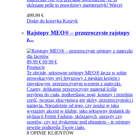
skórzane pelle to prawdziwy majstersztyk!
Więcej
499,99 €
Dodaj do koszyka
Koszyk
Rajstopy MEO® – przezroczyste rajstopy
z...
89,99 €
69,99 €
Promocje
Te obcisłe, seksowne rajstopy MEO® łączą w sobie
prowokacyjny styl fetyszowy z męskim krojem i
zmysłowym, przezroczystym wzorem z siateczki.
Czarny, delikatnie przezroczysty materiał ściśle
przylega do ciała, podkreślając nogi, kontury i przednią
część, tworząc ekscytującą grę skóry, przezroczystości i
napięcia. Niezależnie od tego, czy nosisz je jako
wyrazisty akcent w klubie, jako seksowny dodatek do
stylizacji Fetish Fashion, skórzanych, uprzęży czy
szortów, czy też dyskretnie pod ubraniem – te rajstopy
pewnie podkreślą Twoje ciało.
8
OPINIE KLIENTÓW