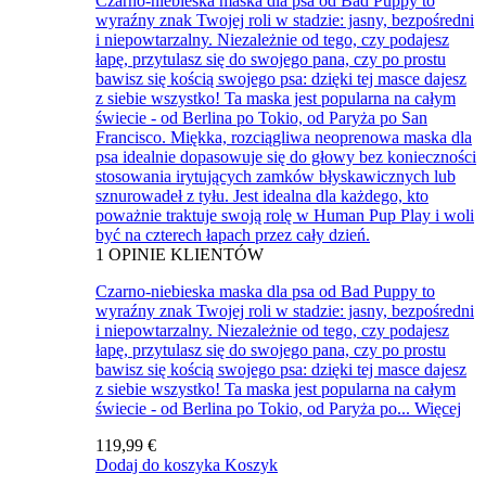
Czarno-niebieska maska dla psa od Bad Puppy to
wyraźny znak Twojej roli w stadzie: jasny, bezpośredni
i niepowtarzalny. Niezależnie od tego, czy podajesz
łapę, przytulasz się do swojego pana, czy po prostu
bawisz się kością swojego psa: dzięki tej masce dajesz
z siebie wszystko! Ta maska jest popularna na całym
świecie - od Berlina po Tokio, od Paryża po San
Francisco. Miękka, rozciągliwa neoprenowa maska dla
psa idealnie dopasowuje się do głowy bez konieczności
stosowania irytujących zamków błyskawicznych lub
sznurowadeł z tyłu. Jest idealna dla każdego, kto
poważnie traktuje swoją rolę w Human Pup Play i woli
być na czterech łapach przez cały dzień.
1
OPINIE KLIENTÓW
Czarno-niebieska maska dla psa od Bad Puppy to
wyraźny znak Twojej roli w stadzie: jasny, bezpośredni
i niepowtarzalny. Niezależnie od tego, czy podajesz
łapę, przytulasz się do swojego pana, czy po prostu
bawisz się kością swojego psa: dzięki tej masce dajesz
z siebie wszystko! Ta maska jest popularna na całym
świecie - od Berlina po Tokio, od Paryża po...
Więcej
119,99 €
Dodaj do koszyka
Koszyk