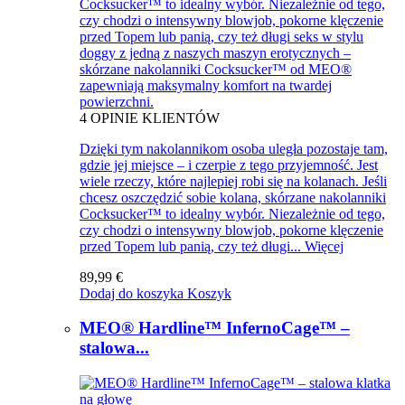
Cocksucker™ to idealny wybór. Niezależnie od tego,
czy chodzi o intensywny blowjob, pokorne klęczenie
przed Topem lub panią, czy też długi seks w stylu
doggy z jedną z naszych maszyn erotycznych –
skórzane nakolanniki Cocksucker™ od MEO®
zapewniają maksymalny komfort na twardej
powierzchni.
4
OPINIE KLIENTÓW
Dzięki tym nakolannikom osoba uległa pozostaje tam,
gdzie jej miejsce – i czerpie z tego przyjemność. Jest
wiele rzeczy, które najlepiej robi się na kolanach. Jeśli
chcesz oszczędzić sobie kolana, skórzane nakolanniki
Cocksucker™ to idealny wybór. Niezależnie od tego,
czy chodzi o intensywny blowjob, pokorne klęczenie
przed Topem lub panią, czy też długi...
Więcej
89,99 €
Dodaj do koszyka
Koszyk
MEO® Hardline™ InfernoCage™ –
stalowa...