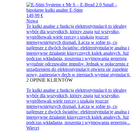
149,99 €
Nowa
Te kulki analne z funkcją elektrostymulacji to idealny
wybór dla wszystkich, którzy znają już wszystko,
wypróbowali wiele rzeczy i szukają jeszcze
intensywniejszych doznań. Łączą w sobie to, co
najlepsze z dwóch światów: elektrostymulację analną i
intensywne działanie klasycznych kulek analnych. Już
podczas wkładania, noszenia i wyjmowania generują
wyraźnie odczuwalne impulsy. Jednak w połączeniu z
urządzeniem do elektrostymulacji otwiera się zupełnie
nowy, zapierający dech w piersiach wymiar stymulacji.
2
OPINIE KLIENTÓW
Te kulki analne z funkcją elektrostymulacji to idealny
wybór dla wszystkich, którzy znają już wszystko,
wypróbowali wiele rzeczy i szukają jeszcze
intensywniejszych doznań. Łączą w sobie to, co
najlepsze z dwóch światów: elektrostymulację analną i
intensywne działanie klasycznych kulek analnych. Już
podczas wkładania, noszenia i wyjmowania generują...
Więcej