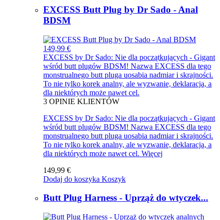
EXCESS Butt Plug by Dr Sado - Anal
BDSM
149,99 €
EXCESS by Dr Sado: Nie dla początkujących - Gigant
wśród butt plugów BDSM! Nazwa EXCESS dla tego
monstrualnego butt pluga uosabia nadmiar i skrajności.
To nie tylko korek analny, ale wyzwanie, deklaracja, a
dla niektórych może nawet cel.
3
OPINIE KLIENTÓW
EXCESS by Dr Sado: Nie dla początkujących - Gigant
wśród butt plugów BDSM! Nazwa EXCESS dla tego
monstrualnego butt pluga uosabia nadmiar i skrajności.
To nie tylko korek analny, ale wyzwanie, deklaracja, a
dla niektórych może nawet cel.
Więcej
149,99 €
Dodaj do koszyka
Koszyk
Butt Plug Harness - Uprząż do wtyczek...