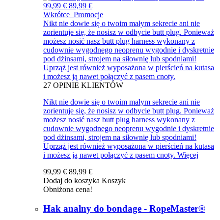
99,99 €
89,99 €
Wkrótce
Promocje
Nikt nie dowie się o twoim małym sekrecie ani nie
zorientuje się, że nosisz w odbycie butt plug. Ponieważ
możesz nosić nasz butt plug harness wykonany z
cudownie wygodnego neoprenu wygodnie i dyskretnie
pod dżinsami, strojem na siłownię lub spodniami!
Uprząż jest również wyposażona w pierścień na kutasa
i możesz ją nawet połączyć z pasem cnoty.
27
OPINIE KLIENTÓW
Nikt nie dowie się o twoim małym sekrecie ani nie
zorientuje się, że nosisz w odbycie butt plug. Ponieważ
możesz nosić nasz butt plug harness wykonany z
cudownie wygodnego neoprenu wygodnie i dyskretnie
pod dżinsami, strojem na siłownię lub spodniami!
Uprząż jest również wyposażona w pierścień na kutasa
i możesz ją nawet połączyć z pasem cnoty.
Więcej
99,99 €
89,99 €
Dodaj do koszyka
Koszyk
Obniżona cena!
Hak analny do bondage - RopeMaster®