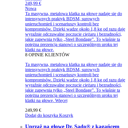
249,99 €
Nowa
Ta masywna, metalowa klatka na głowę nadaje się do
intensywnych praktyk BDSM, surowych
unieruchomień i scenariuszy kontroli bez
kompromisów. Dzięki wadze około 1,8 kg od razu daje
wyraźnie odczuwalne poczucie ciężaru i bezradności,
jakie zapewnia tylko „Steel Bondage”. To właśnie ta
potężna prezencja stanowi o szczególnym uroku tej
klatki na głowę.
8
OPINIE KLIENTÓW
Ta masywna, metalowa klatka na głowę nadaje się do
intensywnych praktyk BDSM, surowych
unieruchomień i scenariuszy kontroli bez
kompromisów. Dzięki wadze około 1,8 kg od razu daje
wyraźnie odczuwalne poczucie ciężaru i bezradności,
jakie zapewnia tylko „Steel Bondage”. To właśnie ta
potężna prezencja stanowi o szczególnym uroku tej
klatki na głowę.
Więcej
249,99 €
Dodaj do koszyka
Koszyk
Uprząż na głowę Dr. Sado® z kagańcem