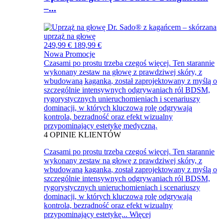
–...
249,99 €
189,99 €
Nowa
Promocje
Czasami po prostu trzeba czegoś więcej. Ten starannie
wykonany zestaw na głowę z prawdziwej skóry, z
wbudowaną kaganką, został zaprojektowany z myślą o
szczególnie intensywnych odgrywaniach ról BDSM,
rygorystycznych unieruchomieniach i scenariuszy
dominacji, w których kluczową rolę odgrywają
kontrola, bezradność oraz efekt wizualny
przypominający estetykę medyczną.
4
OPINIE KLIENTÓW
Czasami po prostu trzeba czegoś więcej. Ten starannie
wykonany zestaw na głowę z prawdziwej skóry, z
wbudowaną kaganką, został zaprojektowany z myślą o
szczególnie intensywnych odgrywaniach ról BDSM,
rygorystycznych unieruchomieniach i scenariuszy
dominacji, w których kluczową rolę odgrywają
kontrola, bezradność oraz efekt wizualny
przypominający estetykę...
Więcej