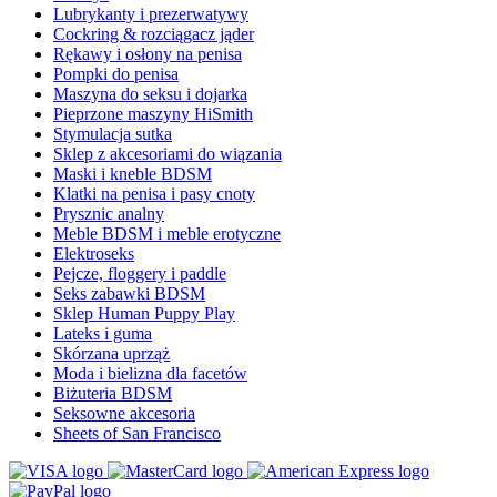
Lubrykanty i prezerwatywy
Cockring & rozciągacz jąder
Rękawy i osłony na penisa
Pompki do penisa
Maszyna do seksu i dojarka
Pieprzone maszyny HiSmith
Stymulacja sutka
Sklep z akcesoriami do wiązania
Maski i kneble BDSM
Klatki na penisa i pasy cnoty
Prysznic analny
Meble BDSM i meble erotyczne
Elektroseks
Pejcze, floggery i paddle
Seks zabawki BDSM
Sklep Human Puppy Play
Lateks i guma
Skórzana uprząż
Moda i bielizna dla facetów
Biżuteria BDSM
Seksowne akcesoria
Sheets of San Francisco