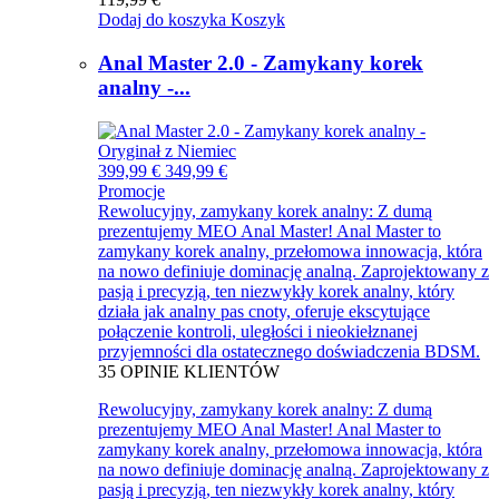
Dodaj do koszyka
Koszyk
Anal Master 2.0 - Zamykany korek
analny -...
399,99 €
349,99 €
Promocje
Rewolucyjny, zamykany korek analny: Z dumą
prezentujemy MEO Anal Master! Anal Master to
zamykany korek analny, przełomowa innowacja, która
na nowo definiuje dominację analną. Zaprojektowany z
pasją i precyzją, ten niezwykły korek analny, który
działa jak analny pas cnoty, oferuje ekscytujące
połączenie kontroli, uległości i nieokiełznanej
przyjemności dla ostatecznego doświadczenia BDSM.
35
OPINIE KLIENTÓW
Rewolucyjny, zamykany korek analny: Z dumą
prezentujemy MEO Anal Master! Anal Master to
zamykany korek analny, przełomowa innowacja, która
na nowo definiuje dominację analną. Zaprojektowany z
pasją i precyzją, ten niezwykły korek analny, który