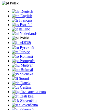
Polski
Deutsch
English
Français
Español
Italiano
Nederlands
Polski
日本語
Русский
Türkçe
Română
Português
Magyar
Bokmål
Svenska
Suomi
Dansk
Čeština
български език
Eesti keel
Slovenčina
Slovenščina
ελληνικά