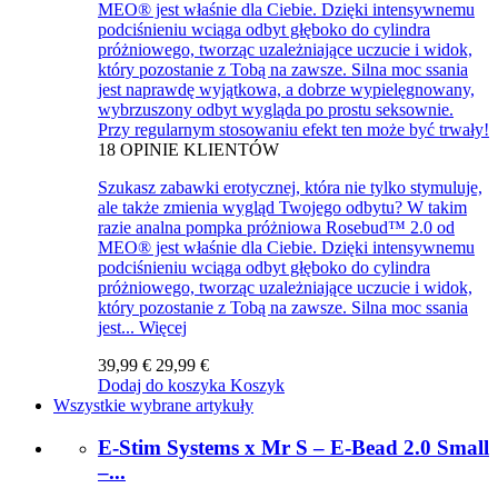
MEO® jest właśnie dla Ciebie. Dzięki intensywnemu
podciśnieniu wciąga odbyt głęboko do cylindra
próżniowego, tworząc uzależniające uczucie i widok,
który pozostanie z Tobą na zawsze. Silna moc ssania
jest naprawdę wyjątkowa, a dobrze wypielęgnowany,
wybrzuszony odbyt wygląda po prostu seksownie.
Przy regularnym stosowaniu efekt ten może być trwały!
18
OPINIE KLIENTÓW
Szukasz zabawki erotycznej, która nie tylko stymuluje,
ale także zmienia wygląd Twojego odbytu? W takim
razie analna pompka próżniowa Rosebud™ 2.0 od
MEO® jest właśnie dla Ciebie. Dzięki intensywnemu
podciśnieniu wciąga odbyt głęboko do cylindra
próżniowego, tworząc uzależniające uczucie i widok,
który pozostanie z Tobą na zawsze. Silna moc ssania
jest...
Więcej
39,99 €
29,99 €
Dodaj do koszyka
Koszyk
Wszystkie wybrane artykuły
E-Stim Systems x Mr S – E-Bead 2.0 Small
–...