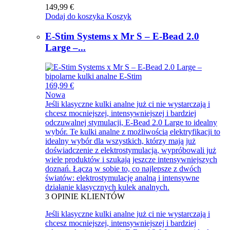
149,99 €
Dodaj do koszyka
Koszyk
E-Stim Systems x Mr S – E-Bead 2.0
Large –...
169,99 €
Nowa
Jeśli klasyczne kulki analne już ci nie wystarczają i
chcesz mocniejszej, intensywniejszej i bardziej
odczuwalnej stymulacji, E-Bead 2.0 Large to idealny
wybór. Te kulki analne z możliwością elektryfikacji to
idealny wybór dla wszystkich, którzy mają już
doświadczenie z elektrostymulacją, wypróbowali już
wiele produktów i szukają jeszcze intensywniejszych
doznań. Łączą w sobie to, co najlepsze z dwóch
światów: elektrostymulację analną i intensywne
działanie klasycznych kulek analnych.
3
OPINIE KLIENTÓW
Jeśli klasyczne kulki analne już ci nie wystarczają i
chcesz mocniejszej, intensywniejszej i bardziej