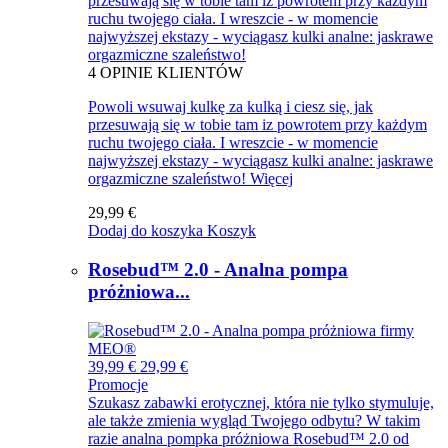
przesuwają się w tobie tam iz powrotem przy każdym
ruchu twojego ciała. I wreszcie - w momencie
najwyższej ekstazy - wyciągasz kulki analne: jaskrawe
orgazmiczne szaleństwo!
4
OPINIE KLIENTÓW
Powoli wsuwaj kulkę za kulką i ciesz się, jak
przesuwają się w tobie tam iz powrotem przy każdym
ruchu twojego ciała. I wreszcie - w momencie
najwyższej ekstazy - wyciągasz kulki analne: jaskrawe
orgazmiczne szaleństwo!
Więcej
29,99 €
Dodaj do koszyka
Koszyk
Rosebud™ 2.0 - Analna pompa
próżniowa...
39,99 €
29,99 €
Promocje
Szukasz zabawki erotycznej, która nie tylko stymuluje,
ale także zmienia wygląd Twojego odbytu? W takim
razie analna pompka próżniowa Rosebud™ 2.0 od