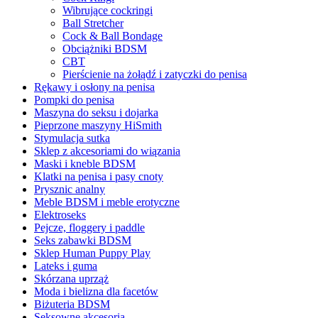
Wibrujące cockringi
Ball Stretcher
Cock & Ball Bondage
Obciążniki BDSM
CBT
Pierścienie na żołądź i zatyczki do penisa
Rękawy i osłony na penisa
Pompki do penisa
Maszyna do seksu i dojarka
Pieprzone maszyny HiSmith
Stymulacja sutka
Sklep z akcesoriami do wiązania
Maski i kneble BDSM
Klatki na penisa i pasy cnoty
Prysznic analny
Meble BDSM i meble erotyczne
Elektroseks
Pejcze, floggery i paddle
Seks zabawki BDSM
Sklep Human Puppy Play
Lateks i guma
Skórzana uprząż
Moda i bielizna dla facetów
Biżuteria BDSM
Seksowne akcesoria