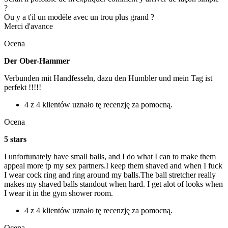
?
Ou y a t'il un modèle avec un trou plus grand ?
Merci d'avance
Ocena
Der Ober-Hammer
Verbunden mit Handfesseln, dazu den Humbler und mein Tag ist
perfekt !!!!!
4 z 4 klientów uznało tę recenzję za pomocną.
Ocena
5 stars
I unfortunately have small balls, and I do what I can to make them
appeal more tp my sex partners.I keep them shaved and when I fuck
I wear cock ring and ring around my balls.The ball stretcher really
makes my shaved balls standout when hard. I get alot of looks when
I wear it in the gym shower room.
4 z 4 klientów uznało tę recenzję za pomocną.
Ocena