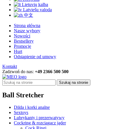
Lietuvių kalba
Latviešu valoda
中文
Strona główna
Nasze wybory
Nowości
Bestsellery
Promocje
Hurt
Odstąpienie od umowy
Kontakt
Zadzwoń do nas:
+49 2366 500 500
Szukaj na stronie
Ball Stretcher
Dilda i korki analne
Sextoys
Lubrykanty i prezerwatywy
Cockring & rozciągacz jąder
Cock Ringi