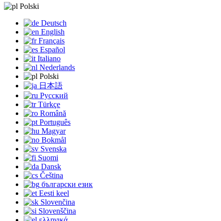
Polski
Deutsch
English
Français
Español
Italiano
Nederlands
Polski
日本語
Русский
Türkçe
Română
Português
Magyar
Bokmål
Svenska
Suomi
Dansk
Čeština
български език
Eesti keel
Slovenčina
Slovenščina
ελληνικά