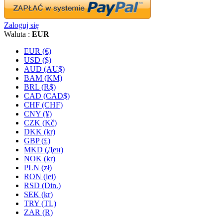
Zaloguj się
Waluta :
EUR
EUR (€)
USD ($)
AUD (AU$)
BAM (KM)
BRL (R$)
CAD (CAD$)
CHF (CHF)
CNY (¥)
CZK (Kč)
DKK (kr)
GBP (£)
MKD (Ден)
NOK (kr)
PLN (zł)
RON (lei)
RSD (Din.)
SEK (kr)
TRY (TL)
ZAR (R)