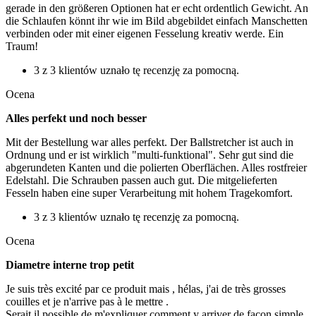
gerade in den größeren Optionen hat er echt ordentlich Gewicht. An
die Schlaufen könnt ihr wie im Bild abgebildet einfach Manschetten
verbinden oder mit einer eigenen Fesselung kreativ werde. Ein
Traum!
3 z 3 klientów uznało tę recenzję za pomocną.
Ocena
Alles perfekt und noch besser
Mit der Bestellung war alles perfekt. Der Ballstretcher ist auch in
Ordnung und er ist wirklich "multi-funktional". Sehr gut sind die
abgerundeten Kanten und die polierten Oberflächen. Alles rostfreier
Edelstahl. Die Schrauben passen auch gut. Die mitgelieferten
Fesseln haben eine super Verarbeitung mit hohem Tragekomfort.
3 z 3 klientów uznało tę recenzję za pomocną.
Ocena
Diametre interne trop petit
Je suis très excité par ce produit mais , hélas, j'ai de très grosses
couilles et je n'arrive pas à le mettre .
Serait il possible de m'expliquer comment y arriver de façon simple