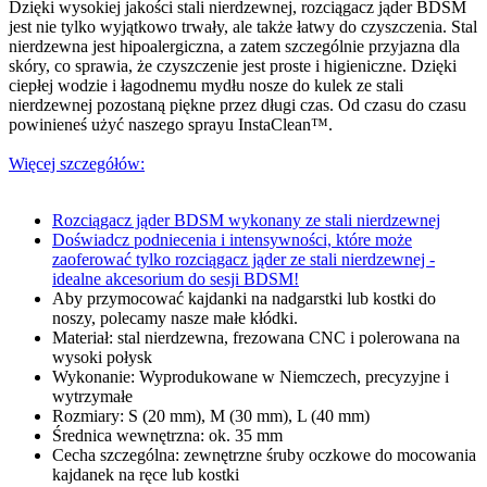
Dzięki wysokiej jakości stali nierdzewnej, rozciągacz jąder BDSM
jest nie tylko wyjątkowo trwały, ale także łatwy do czyszczenia. Stal
nierdzewna jest hipoalergiczna, a zatem szczególnie przyjazna dla
skóry, co sprawia, że czyszczenie jest proste i higieniczne. Dzięki
ciepłej wodzie i łagodnemu mydłu nosze do kulek ze stali
nierdzewnej pozostaną piękne przez długi czas. Od czasu do czasu
powinieneś użyć naszego sprayu InstaClean™.
Więcej szczegółów:
Rozciągacz jąder BDSM wykonany ze stali nierdzewnej
Doświadcz podniecenia i intensywności, które może
zaoferować tylko rozciągacz jąder ze stali nierdzewnej -
idealne akcesorium do sesji BDSM!
Aby przymocować kajdanki na nadgarstki lub kostki do
noszy, polecamy nasze małe kłódki.
Materiał: stal nierdzewna, frezowana CNC i polerowana na
wysoki połysk
Wykonanie: Wyprodukowane w Niemczech, precyzyjne i
wytrzymałe
Rozmiary: S (20 mm), M (30 mm), L (40 mm)
Średnica wewnętrzna: ok. 35 mm
Cecha szczególna: zewnętrzne śruby oczkowe do mocowania
kajdanek na ręce lub kostki