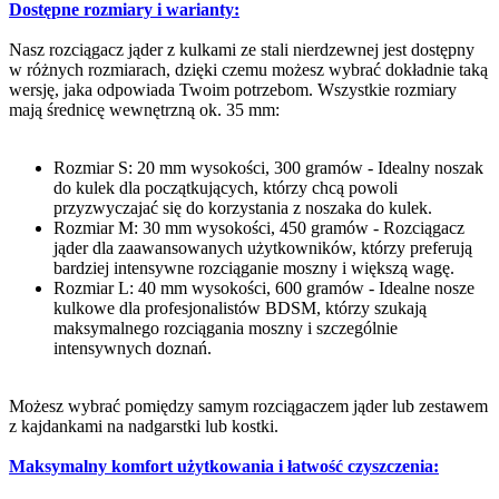
Dostępne rozmiary i warianty:
Nasz rozciągacz jąder z kulkami ze stali nierdzewnej jest dostępny
w różnych rozmiarach, dzięki czemu możesz wybrać dokładnie taką
wersję, jaka odpowiada Twoim potrzebom. Wszystkie rozmiary
mają średnicę wewnętrzną ok. 35 mm:
Rozmiar S: 20 mm wysokości, 300 gramów - Idealny noszak
do kulek dla początkujących, którzy chcą powoli
przyzwyczajać się do korzystania z noszaka do kulek.
Rozmiar M: 30 mm wysokości, 450 gramów - Rozciągacz
jąder dla zaawansowanych użytkowników, którzy preferują
bardziej intensywne rozciąganie moszny i większą wagę.
Rozmiar L: 40 mm wysokości, 600 gramów - Idealne nosze
kulkowe dla profesjonalistów BDSM, którzy szukają
maksymalnego rozciągania moszny i szczególnie
intensywnych doznań.
Możesz wybrać pomiędzy samym rozciągaczem jąder lub zestawem
z kajdankami na nadgarstki lub kostki.
Maksymalny komfort użytkowania i łatwość czyszczenia: