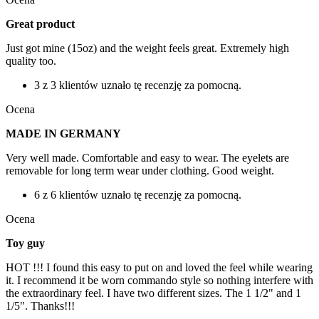
Great product
Just got mine (15oz) and the weight feels great. Extremely high
quality too.
3 z 3 klientów uznało tę recenzję za pomocną.
Ocena
MADE IN GERMANY
Very well made. Comfortable and easy to wear. The eyelets are
removable for long term wear under clothing. Good weight.
6 z 6 klientów uznało tę recenzję za pomocną.
Ocena
Toy guy
HOT !!! I found this easy to put on and loved the feel while wearing
it. I recommend it be worn commando style so nothing interfere with
the extraordinary feel. I have two different sizes. The 1 1/2" and 1
1/5". Thanks!!!