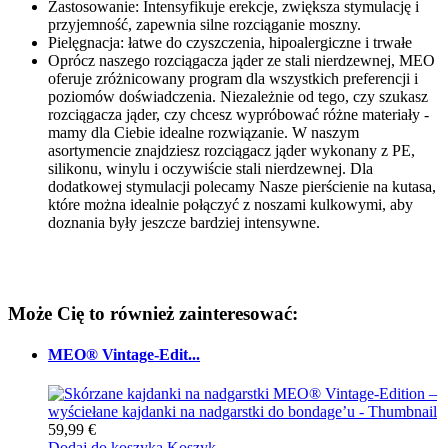
Zastosowanie: Intensyfikuje erekcje, zwiększa stymulację i
przyjemność, zapewnia silne rozciąganie moszny.
Pielęgnacja: łatwe do czyszczenia, hipoalergiczne i trwałe
Oprócz naszego rozciągacza jąder ze stali nierdzewnej, MEO
oferuje zróżnicowany program dla wszystkich preferencji i
poziomów doświadczenia. Niezależnie od tego, czy szukasz
rozciągacza jąder, czy chcesz wypróbować różne materiały -
mamy dla Ciebie idealne rozwiązanie. W naszym
asortymencie znajdziesz rozciągacz jąder wykonany z PE,
silikonu, winylu i oczywiście stali nierdzewnej. Dla
dodatkowej stymulacji polecamy Nasze pierścienie na kutasa,
które można idealnie połączyć z noszami kulkowymi, aby
doznania były jeszcze bardziej intensywne.
Może Cię to również zainteresować:
MEO® Vintage-Edit...
59,99 €
Dodaj do koszyka
Koszyk