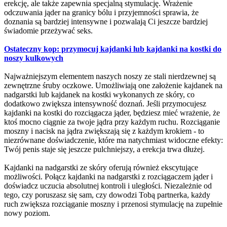
erekcję, ale także zapewnia specjalną stymulację. Wrażenie
odczuwania jąder na granicy bólu i przyjemności sprawia, że
doznania są bardziej intensywne i pozwalają Ci jeszcze bardziej
świadomie przeżywać seks.
Ostateczny kop: przymocuj kajdanki lub kajdanki na kostki do
noszy kulkowych
Najważniejszym elementem naszych noszy ze stali nierdzewnej są
zewnętrzne śruby oczkowe. Umożliwiają one założenie kajdanek na
nadgarstki lub kajdanek na kostki wykonanych ze skóry, co
dodatkowo zwiększa intensywność doznań. Jeśli przymocujesz
kajdanki na kostki do rozciągacza jąder, będziesz mieć wrażenie, że
ktoś mocno ciągnie za twoje jądra przy każdym ruchu. Rozciąganie
moszny i nacisk na jądra zwiększają się z każdym krokiem - to
niezrównane doświadczenie, które ma natychmiast widoczne efekty:
Twój penis staje się jeszcze pulchniejszy, a erekcja trwa dłużej.
Kajdanki na nadgarstki ze skóry oferują również ekscytujące
możliwości. Połącz kajdanki na nadgarstki z rozciągaczem jąder i
doświadcz uczucia absolutnej kontroli i uległości. Niezależnie od
tego, czy poruszasz się sam, czy dowodzi Tobą partnerka, każdy
ruch zwiększa rozciąganie moszny i przenosi stymulację na zupełnie
nowy poziom.