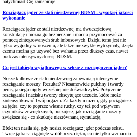
natychmiast Cię zainspiruje.
Rozciągacz jąder ze stali nierdzewnej BDSM - wysokiej jakości
wykonanie
Rozciągacz jąder ze stali nierdzewnej ma dwuczęściową
konstrukcję i można go bezpiecznie i mocno przymocować za
pomocą zintegrowanych śrub imbusowych. Dzięki temu jest nie
tylko wygodny w noszeniu, ale także niezwykle wytrzymały, dzięki
czemu można go używać bez wahania przez dłuższy czas, nawet
podczas intensywnych sesji BDSM.
Co jest takiego wyjątkowego w seksie z rozciągaczem jąder?
Nosze kulkowe ze stali nierdzewnej zapewniają intensywne
rozciąganie moszny. Rezultat? Niesamowicie pulchny i twardy
penis, jakiego nigdy wcześniej nie doświadczyłeś. Połączenie
rozciągania i nacisku tworzy ekscytujące uczucie, które może
zintensyfikować Twój orgazm. Za każdym razem, gdy pociągniesz
za jądra, czy to poprzez własne ruchy, czy też pod wpływem
czynników zewnętrznych, poczujesz, jak rozciąganie moszny
zwiększa się - co skutkuje niezrównaną stymulacją.
Efekt ten nasila się, gdy nosisz rozciągacz jąder podczas seksu.
Twoje jądra są ciągnięte w dół przez ciężar, co nie tylko wzmacnia