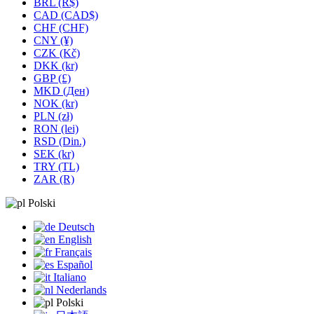
BRL (R$)
CAD (CAD$)
CHF (CHF)
CNY (¥)
CZK (Kč)
DKK (kr)
GBP (£)
MKD (Ден)
NOK (kr)
PLN (zł)
RON (lei)
RSD (Din.)
SEK (kr)
TRY (TL)
ZAR (R)
Polski
Deutsch
English
Français
Español
Italiano
Nederlands
Polski