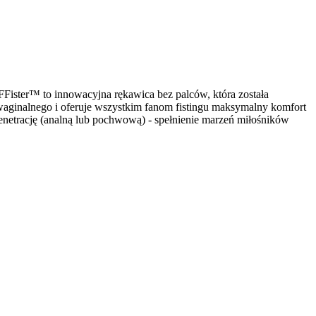
 FFister™ to innowacyjna rękawica bez palców, która została
u waginalnego i oferuje wszystkim fanom fistingu maksymalny komfort
netrację (analną lub pochwową) - spełnienie marzeń miłośników