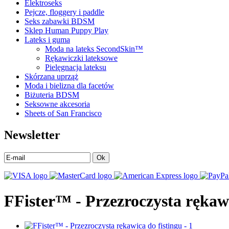
Elektroseks
Pejcze, floggery i paddle
Seks zabawki BDSM
Sklep Human Puppy Play
Lateks i guma
Moda na lateks SecondSkin™
Rękawiczki lateksowe
Pielęgnacja lateksu
Skórzana uprząż
Moda i bielizna dla facetów
Biżuteria BDSM
Seksowne akcesoria
Sheets of San Francisco
Newsletter
Ok
FFister™ - Przezroczysta rękawi