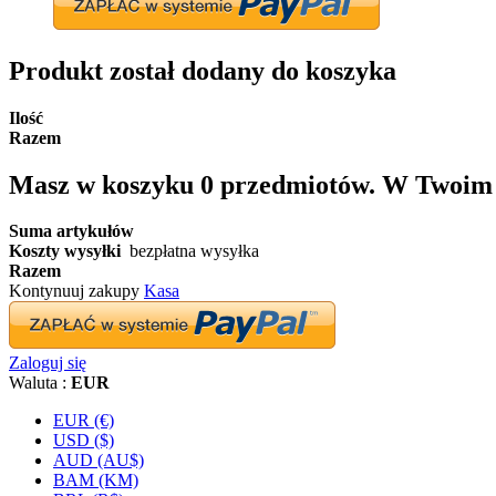
Produkt został dodany do koszyka
Ilość
Razem
Masz w koszyku
0
przedmiotów.
W Twoim k
Suma artykułów
Koszty wysyłki
bezpłatna wysyłka
Razem
Kontynuuj zakupy
Kasa
Zaloguj się
Waluta :
EUR
EUR (€)
USD ($)
AUD (AU$)
BAM (KM)