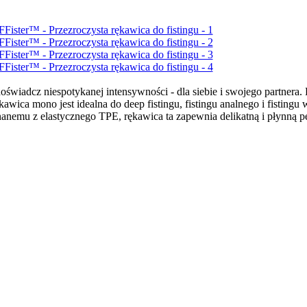
doświadcz niespotykanej intensywności - dla siebie i swojego partnera.
kawica mono jest idealna do deep fistingu, fistingu analnego i fisting
nemu z elastycznego TPE, rękawica ta zapewnia delikatną i płynną pe