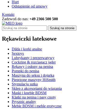
Hurt
Odstąpienie od umowy
Kontakt
Zadzwoń do nas:
+49 2366 500 500
Szukaj na stronie
Rękawiczki lateksowe
Dilda i korki analne
Sextoys
Lubrykanty i prezerwatywy
Cockring & rozciągacz jąder
Rękawy i osłony na penisa
Pompki do penisa
Maszyna do seksu i dojarka
Pieprzone maszyny HiSmith
Stymulacja sutka
Sklep z akcesoriami do wiązania
Maski i kneble BDSM
Klatki na penisa i pasy cnoty
Prysznic analny
Meble BDSM i meble erotyczne