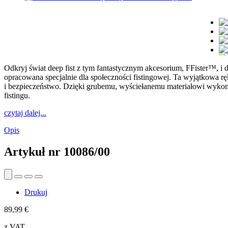
Odkryj świat deep fist z tym fantastycznym akcesorium, FFister™, i 
opracowana specjalnie dla społeczności fistingowej. Ta wyjątkowa rę
i bezpieczeństwo. Dzięki grubemu, wyściełanemu materiałowi wykona
fistingu.
czytaj dalej...
Opis
Artykuł nr
10086/00
Drukuj
89,99 €
z VAT.