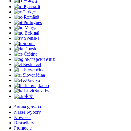
日本語
Русский
Türkçe
Română
Português
Magyar
Bokmål
Svenska
Suomi
Dansk
Čeština
български език
Eesti keel
Slovenčina
Slovenščina
ελληνικά
Lietuvių kalba
Latviešu valoda
中文
Strona główna
Nasze wybory
Nowości
Bestsellery
Promocje