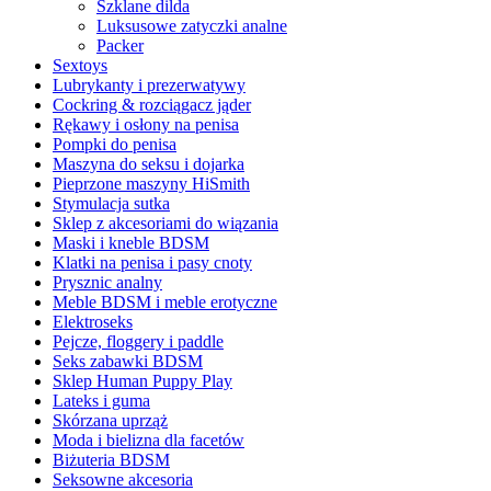
Szklane dilda
Luksusowe zatyczki analne
Packer
Sextoys
Lubrykanty i prezerwatywy
Cockring & rozciągacz jąder
Rękawy i osłony na penisa
Pompki do penisa
Maszyna do seksu i dojarka
Pieprzone maszyny HiSmith
Stymulacja sutka
Sklep z akcesoriami do wiązania
Maski i kneble BDSM
Klatki na penisa i pasy cnoty
Prysznic analny
Meble BDSM i meble erotyczne
Elektroseks
Pejcze, floggery i paddle
Seks zabawki BDSM
Sklep Human Puppy Play
Lateks i guma
Skórzana uprząż
Moda i bielizna dla facetów
Biżuteria BDSM
Seksowne akcesoria