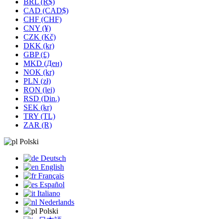
BRL (R$)
CAD (CAD$)
CHF (CHF)
CNY (¥)
CZK (Kč)
DKK (kr)
GBP (£)
MKD (Ден)
NOK (kr)
PLN (zł)
RON (lei)
RSD (Din.)
SEK (kr)
TRY (TL)
ZAR (R)
Polski
Deutsch
English
Français
Español
Italiano
Nederlands
Polski