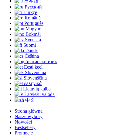
日本語
Русский
Türkçe
Română
Português
Magyar
Bokmål
Svenska
Suomi
Dansk
Čeština
български език
Eesti keel
Slovenčina
Slovenščina
ελληνικά
Lietuvių kalba
Latviešu valoda
中文
Strona główna
Nasze wybory
Nowości
Bestsellery
Promocje