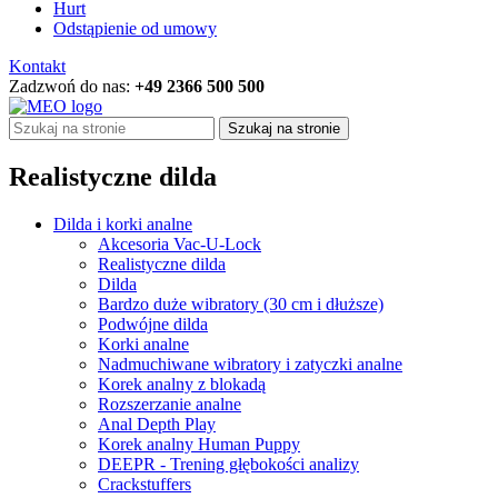
Hurt
Odstąpienie od umowy
Kontakt
Zadzwoń do nas:
+49 2366 500 500
Szukaj na stronie
Realistyczne dilda
Dilda i korki analne
Akcesoria Vac-U-Lock
Realistyczne dilda
Dilda
Bardzo duże wibratory (30 cm i dłuższe)
Podwójne dilda
Korki analne
Nadmuchiwane wibratory i zatyczki analne
Korek analny z blokadą
Rozszerzanie analne
Anal Depth Play
Korek analny Human Puppy
DEEPR - Trening głębokości analizy
Crackstuffers