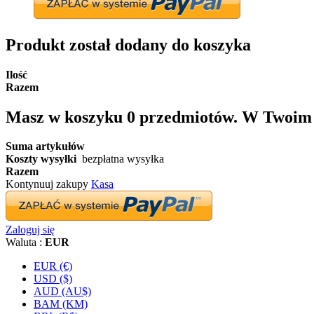
Produkt został dodany do koszyka
Ilość
Razem
Masz w koszyku
0
przedmiotów.
W Twoim k
Suma artykułów
Koszty wysyłki
bezpłatna wysyłka
Razem
Kontynuuj zakupy
Kasa
Zaloguj się
Waluta :
EUR
EUR (€)
USD ($)
AUD (AU$)
BAM (KM)